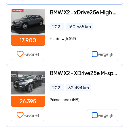
BMW X2 - xDrive25e High Executive | SOH 85, 7% | Head-Up | Leder | Sp
2021
160.685
km
Harderwijk (GE)
17.900
Favoriet
Vergelijk
BMW X2 - XDrive25e M-sport Aut/Camera/Airco/Pano.dak/CC/Navi/Trekhaak
2021
82.494
km
Prinsenbeek (NB)
26.395
Favoriet
Vergelijk