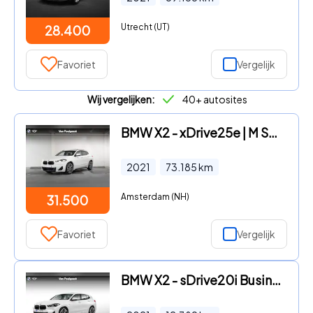
Utrecht (UT)
28.400
Favoriet
Vergelijk
Wij vergelijken:
40+ autosites
BMW X2 - xDrive25e | M Sport | Panoramadak | Harman/Kardon | Head-Up
2021
73.185
km
Amsterdam (NH)
31.500
Favoriet
Vergelijk
BMW X2 - sDrive20i Business Edition Plus Model M Sport