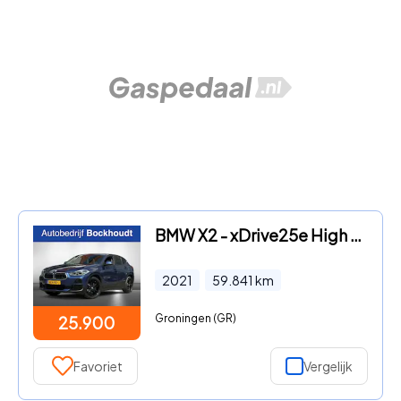
BMW X2 - xDrive25e High Executive | M-Sport | Head-Up
2021
59.841
km
Groningen (GR)
25.900
Favoriet
Vergelijk