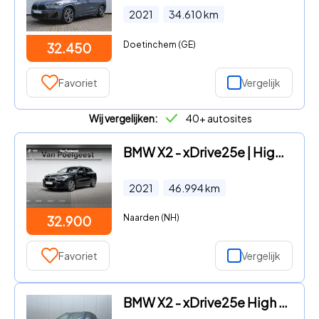
2021
34.610
km
Doetinchem (GE)
32.450
Favoriet
Vergelijk
Wij vergelijken:
40+ autosites
BMW X2 - xDrive25e | High Executive | M Sport | Panoramadak
2021
46.994
km
Naarden (NH)
32.900
Favoriet
Vergelijk
BMW X2 - xDrive25e High Executive M-Pakket / Pano / Vol Leder / Haed-