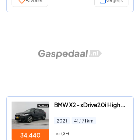
Favoriet
Vergelijk
BMW X2 - xDrive20i High Executive 178PK | M-Sport | Schuif-/Kanteldak
2021
41.171
km
Tiel (GE)
34.440