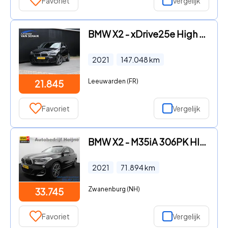
Favoriet
Vergelijk
BMW X2 - xDrive25e High Executive | M SPORT | LEDER | PANO | STOELVER
2021
147.048
km
Leeuwarden (FR)
21.845
Favoriet
Vergelijk
BMW X2 - M35iA 306PK HIGH EXECUTIVE M-SPORT HALF-LEDER/NAVI/HEAD-UP/P
2021
71.894
km
Zwanenburg (NH)
33.745
Favoriet
Vergelijk