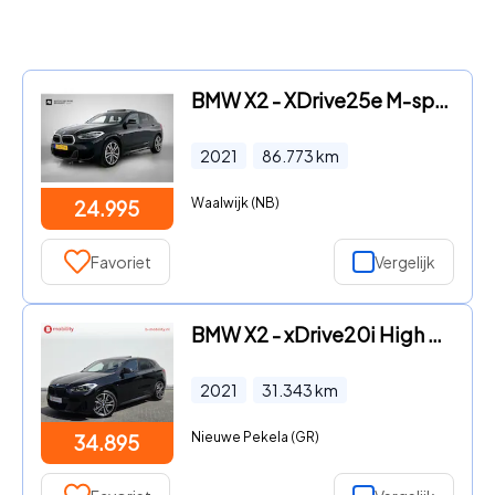
BMW X2 - XDrive25e M-sport Business Edition Plus (Dealer OnderH, Pano
2021
86.773
km
Waalwijk (NB)
24.995
Favoriet
Vergelijk
BMW X2 - xDrive20i High Executive M-Sport Trekhaak 2000kg Panoramadak
2021
31.343
km
Nieuwe Pekela (GR)
34.895