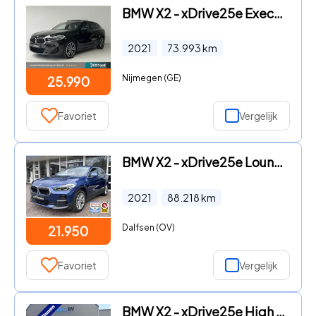
BMW X2 - xDrive25e Executive | M Sport | Stoelverwarming | Panoramada
2021
73.993
km
Nijmegen (GE)
25.990
Favoriet
Vergelijk
BMW X2 - xDrive25e Lounge Led, Climat, Camera, Navi, LM..
2021
88.218
km
Dalfsen (OV)
21.950
Favoriet
Vergelijk
BMW X2 - xDrive25e High Executive M Sport Panoramadak Leder 19 Inch H