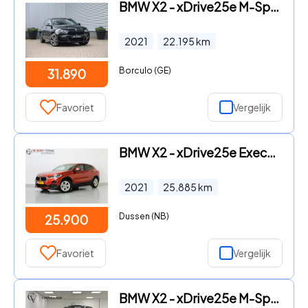
BMW X2 - xDrive25e M-Sport Black Edition Pano|H&K|Memory|HUD|Dealeron
2021
22.195
km
Borculo (GE)
31.890
Favoriet
Vergelijk
BMW X2 - xDrive25e Executive, PHEV HYBRIDE |, RIJKLAAR | HEAD-UP SIAP
2021
25.885
km
Dussen (NB)
25.900
Favoriet
Vergelijk
BMW X2 - xDrive25e M-Sport | Harman/Kardon | Panoramadak | Leer