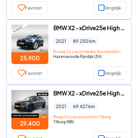
Favoriet
Vergelijk
BMW X2 - xDrive25e High Executive 1e-Eig. & Keurig-Onderh. BOVAG-Gara
2021
89.250
km
Bovag Occasiondealer Autobedrijf van Schie 
Hazerswoude Rijndijk (ZH)
25.900
Favoriet
Vergelijk
BMW X2 - xDrive25e High Executive | M-PAKKET | PANORAMADAK | ACHTERUI
2021
69.427
km
Mega Occasioncentrum Tilburg
Tilburg (NB)
29.400