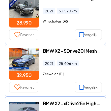
2021
53.520
km
Winschoten (GR)
28.990
Favoriet
Vergelijk
BMW X2 - SDrive20i Mesh Edition, M-Sport, M-stoel, trekhaak, led, hif
2021
25.406
km
Zeewolde (FL)
32.950
Favoriet
Vergelijk
BMW X2 - xDrive25e High Executive M Sport Automaat / Panoramadak / Sp