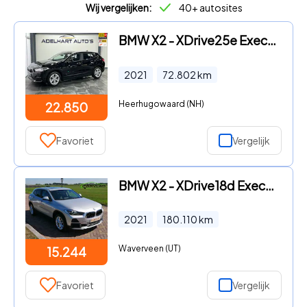
Wij vergelijken:
40+ autosites
BMW X2 - XDrive25e Executive Automaat / Navigatie full map / Cruise c
2021
72.802
km
Heerhugowaard (NH)
22.850
Favoriet
Vergelijk
BMW X2 - XDrive18d Executive 2.0 TDI AUT *PANO*LED 2021
2021
180.110
km
Waverveen (UT)
15.244
Favoriet
Vergelijk