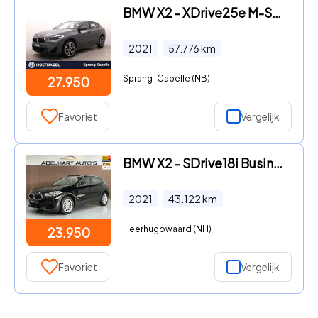
BMW X2 - XDrive25e M-Sport | Head Up Display | Cruise Control | Stoel
2021
57.776
km
Sprang-Capelle (NB)
27.950
Favoriet
Vergelijk
BMW X2 - SDrive18i Business X Line Automaat / Panorama dak / Climate
2021
43.122
km
Heerhugowaard (NH)
23.950
Favoriet
Vergelijk