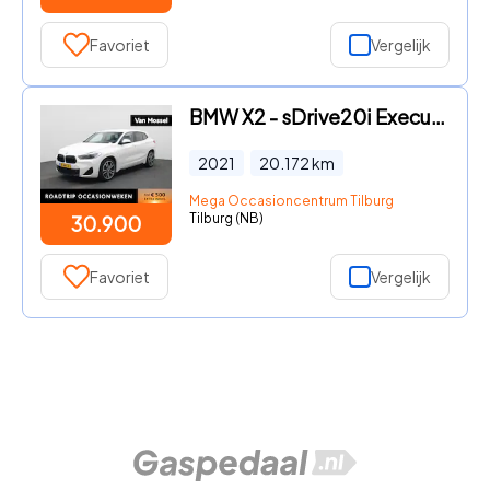
Favoriet
Vergelijk
BMW X2 - sDrive20i Executive Edition | ACHTERUITRIJCAMERA | HEAD UP |
2021
20.172
km
Mega Occasioncentrum Tilburg
Tilburg (NB)
30.900
Favoriet
Vergelijk