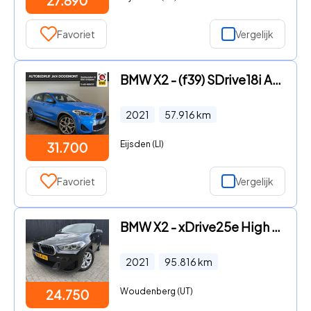
27.890
Favoriet
Vergelijk
BMW X2 - (f39) SDrive18i Automaat M-Sport / Navi Pro / DAB+ / Leder /
2021
57.916
km
Eijsden (LI)
31.700
Favoriet
Vergelijk
BMW X2 - xDrive25e High Executive M-sport
2021
95.816
km
Woudenberg (UT)
24.750