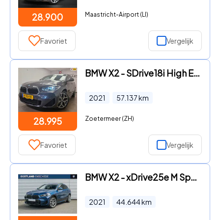
Maastricht-Airport (LI)
28.900
Favoriet
Vergelijk
BMW X2 - SDrive18i High Executive 1 JAAR BOVAG GARANTIE ORGINELE M-PA
2021
57.137
km
Zoetermeer (ZH)
28.995
Favoriet
Vergelijk
BMW X2 - xDrive25e M Sport Automaat / Panoramadak / Adaptieve LED / C
2021
44.644
km