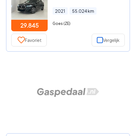
2021
55.024
km
Goes (ZE)
29.845
Favoriet
Vergelijk