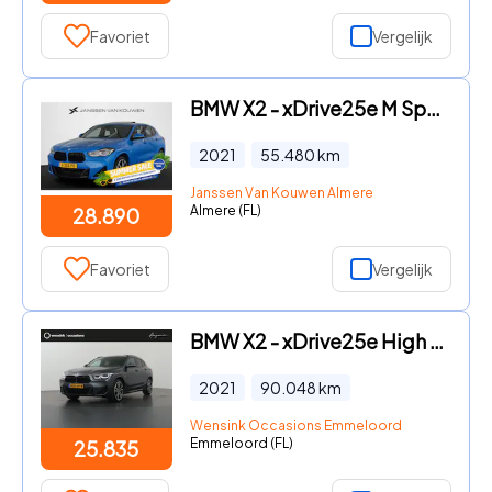
Favoriet
Vergelijk
BMW X2 - xDrive25e M Sport Panoramadak Head-Up HiFi Keyless Memory
2021
55.480
km
Janssen Van Kouwen Almere
Almere (FL)
28.890
Favoriet
Vergelijk
BMW X2 - xDrive25e High Executive | M-Pakket | Panoramadak | Sportsto
2021
90.048
km
Wensink Occasions Emmeloord
Emmeloord (FL)
25.835