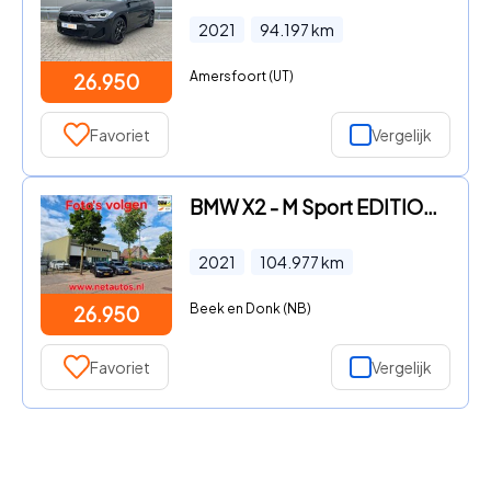
2021
94.197
km
Amersfoort (UT)
26.950
Favoriet
Vergelijk
BMW X2 - M Sport EDITION M MESH Brooklyn Grau 10inch Touch Screen App
2021
104.977
km
Beek en Donk (NB)
26.950
Favoriet
Vergelijk