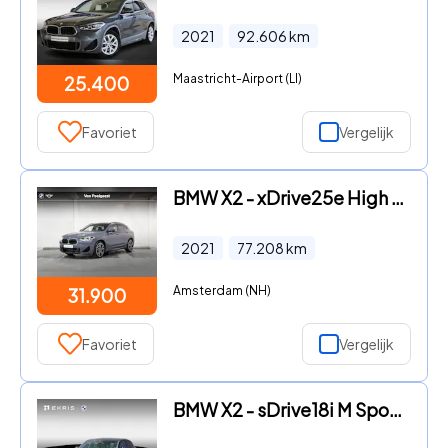
2021
92.606
km
Maastricht-Airport (LI)
25.400
Favoriet
Vergelijk
BMW X2 - xDrive25e High Executive | M Sportpakket | Achteruitrijcamer
2021
77.208
km
Amsterdam (NH)
31.900
Favoriet
Vergelijk
BMW X2 - sDrive18i M Sportpakket | 19 inch LM M Dubbelspaak | Trekhaa