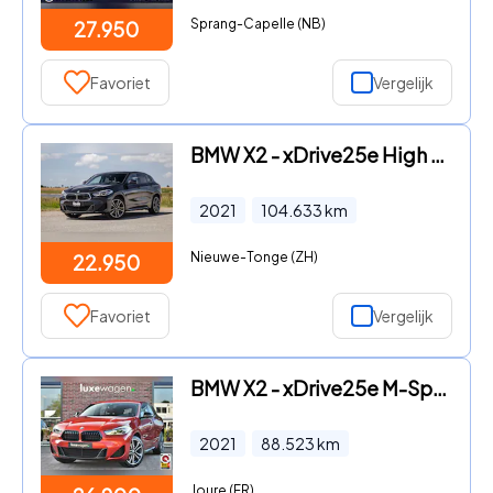
Sprang-Capelle (NB)
27.950
Favoriet
Vergelijk
BMW X2 - xDrive25e High Executive M PAKKET / CARPLAY / CRUISE CONTROL
2021
104.633
km
Nieuwe-Tonge (ZH)
22.950
Favoriet
Vergelijk
BMW X2 - xDrive25e M-Sport Sunset Orange | ACC | Leder | Elek-klep
2021
88.523
km
Joure (FR)