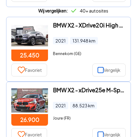
Wij vergelijken:
40+ autosites
BMW X2 - XDrive20i High Executive | Stoelverwarming | Panorama | Head
2021
131.948
km
Bennekom (GE)
25.450
Favoriet
Vergelijk
BMW X2 - xDrive25e M-Sport Sunset Orange | ACC | Leder | Elek-klep
2021
88.523
km
Joure (FR)
26.900
Favoriet
Vergelijk