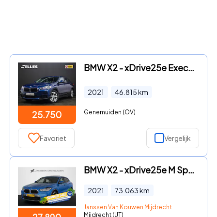
BMW X2 - xDrive25e Executive | Camera | Stoelverwarming |
2021
46.815
km
Genemuiden (OV)
25.750
Favoriet
Vergelijk
BMW X2 - xDrive25e M Sport Panoramadak Harman Kardon Memory Head-Up
2021
73.063
km
Janssen Van Kouwen Mijdrecht
Mijdrecht (UT)