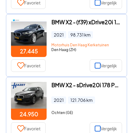
Favoriet
Vergelijk
BMW X2 - (f39) xDrive20i 178pk Automaat High Executive | Achteruitrij
2021
98.731
km
Motorhuis Den Haag Kerketuinen
Den Haag (ZH)
27.445
Favoriet
Vergelijk
BMW X2 - sDrive20i 178 PK AUT. HIGH EXECUTIVE EDITION + TREKHAAK | CA
2021
121.706
km
Ochten (GE)
24.950
Favoriet
Vergelijk