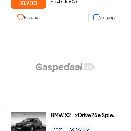
Enschede (OV)
31.900
Favoriet
Vergelijk
BMW X2 - xDrive25e Spiegels Elektrisch Inklapbaar | Achteruitrijcamer
2021
89.166
km