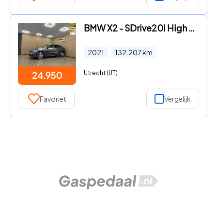
BMW X2 - SDrive20i High Executive M-Sport * Automaat / Leder / HUD /
2021
132.207
km
Utrecht (UT)
24.950
Favoriet
Vergelijk