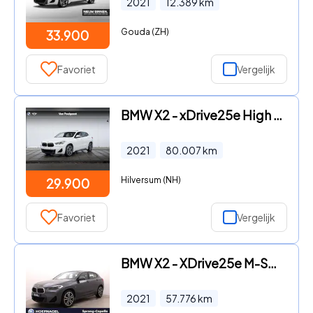
2021
12.389
km
Gouda (ZH)
33.900
Favoriet
Vergelijk
BMW X2 - xDrive25e High Executive
2021
80.007
km
Hilversum (NH)
29.900
Favoriet
Vergelijk
BMW X2 - XDrive25e M-Sport | Head Up Display | Cruise Control | Stoel
2021
57.776
km