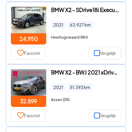
BMW X2 - SDrive18i Executive M Sport Automaat / Panorama dak / Ledere
2021
63.927
km
Heerhugowaard (NH)
24.950
Favoriet
Vergelijk
BMW X2 - BWJ 2021 xDrive20i 179 PK High Executive M AUTOMAAT | FULL L
2021
51.393
km
Assen (DR)
32.899
Favoriet
Vergelijk