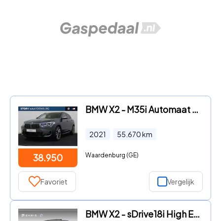
BMW X2 - M35i Automaat / Panoramadak / Sportstoelen / Head-Up / Achte
2021
55.670
km
Waardenburg (GE)
38.950
Favoriet
Vergelijk
BMW X2 - sDrive18i High Executive | M Sportpakket | Panoramadak | Dri