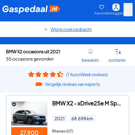
Favoriet
Inloggen
Menu
Wijzig zoekopdracht
BMW X2 occasions uit 2021
55 occasions gevonden
bewaren
sorteren
(7 AutoWeek reviews)
Vergelijk reviews van experts
BMW X2 - xDrive25e M Sport|Pano dak|19 inch|Led|Camera
2021
68.698
km
Rhenen (UT)
27.900