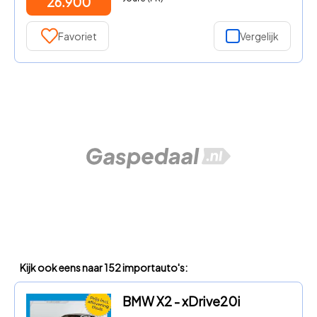
26.900
Favoriet
Vergelijk
Kijk ook eens naar 152 importauto's:
BMW X2 - xDrive20i