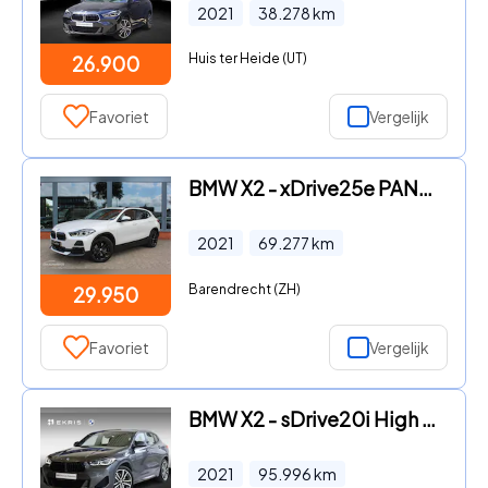
2021
38.278
km
Huis ter Heide (UT)
26.900
Favoriet
Vergelijk
BMW X2 - xDrive25e PANO CAMERA CARPLAY STOELVERWARMING
2021
69.277
km
Barendrecht (ZH)
29.950
Favoriet
Vergelijk
BMW X2 - sDrive20i High Executive | M Sportpakket | Stoelverwarming |
2021
95.996
km