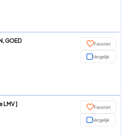
EN, GOED
Favoriet
Vergelijk
e LMV ]
Favoriet
Vergelijk