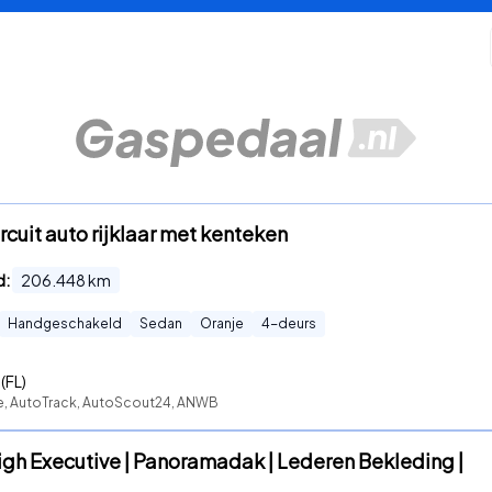
rcuit auto rijklaar met kenteken
d:
206.448
km
Handgeschakeld
Sedan
Oranje
4
-deurs
(FL)
te, AutoTrack, AutoScout24, ANWB
igh Executive | Panoramadak | Lederen Bekleding |