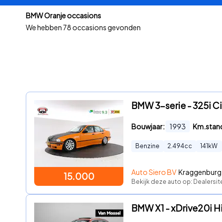
BMW Oranje occasions
We hebben
78 occasions gevonden
BMW 3-serie - 325i Ci
Bouwjaar:
1993
Km.stan
Benzine
2.494
cc
141
kW
Auto Siero BV
Kraggenburg 
15.000
Bekijk deze auto op: Dealersi
BMW X1 - xDrive20i H