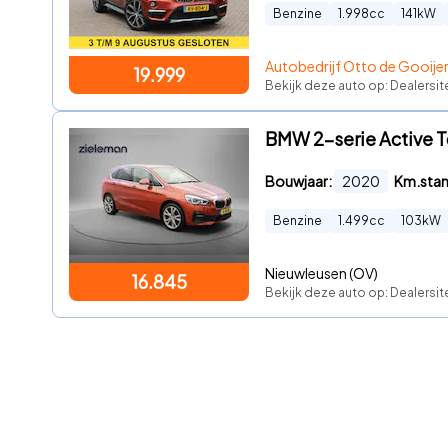
Benzine
1.998
cc
141
kW
Autobedrijf Otto de Gooijer
19.999
Bekijk deze auto op: Dealersi
BMW 2-serie Active To
Bouwjaar:
2020
Km.sta
Benzine
1.499
cc
103
kW
Nieuwleusen (OV)
16.845
Bekijk deze auto op: Dealersi