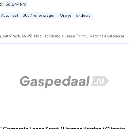
d:
58.644
km
Automaat
SUV / Terreinwagen
Oranje
5
-deurs
e, AutoTrack, ANWB, Mobilist, Financial Lease For You, NationaleAutolease
DE Corporate Lease Sport / Harman Kardon / Climate