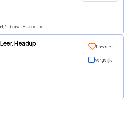
nl, NationaleAutolease
f Leer, Headup
Favoriet
Vergelijk