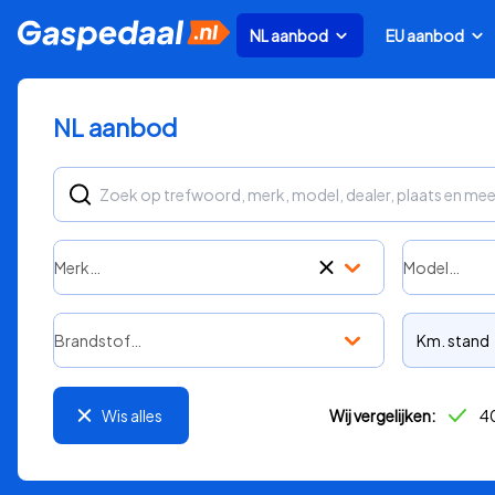
NL aanbod
EU aanbod
NL aanbod
Merk…
Model…
Brandstof…
Km. stand
Wis alles
Wij vergelijken:
40