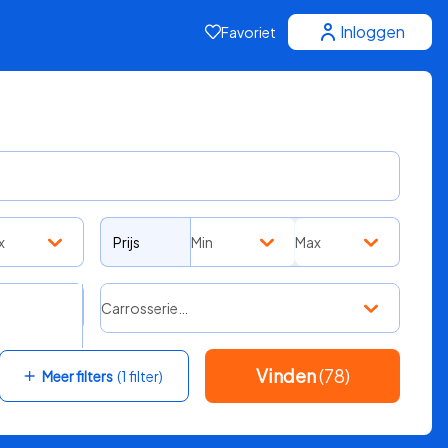
Inloggen
Favoriet
x
Prijs
Min
Max
Carrosserie…
Vinden
(78)
Meer filters
(1 filter)