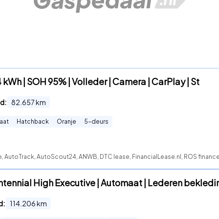
kWh | SOH 95% | Volleder | Camera | CarPlay | St
d:
82.657
km
aat
Hatchback
Oranje
5
-deurs
e, AutoTrack, AutoScout24, ANWB, DTC lease, FinancialLease.nl, ROS financ
ntennial High Executive | Automaat | Lederen bekledi
d:
114.206
km