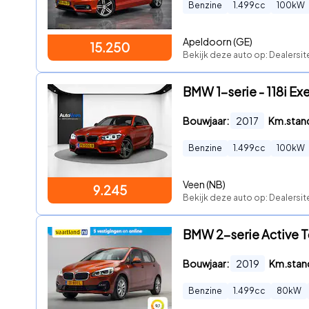
Benzine
1.499
cc
100
kW
Apeldoorn (GE)
15.250
Bekijk deze auto op: Dealersi
BMW 1-serie - 118i 
Bouwjaar:
2017
Km.stan
Benzine
1.499
cc
100
kW
Veen (NB)
9.245
Bekijk deze auto op: Dealersit
BMW 2-serie Active To
Bouwjaar:
2019
Km.stan
Benzine
1.499
cc
80
kW