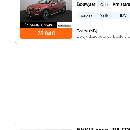
Bouwjaar:
2017
Km.stan
Benzine
1.998
cc
141
kW
Breda (NB)
23.840
Bekijk deze auto op: Dealersit
BMW 1-serie - 118i E