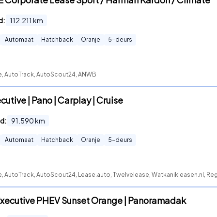
d:
112.211
km
Automaat
Hatchback
Oranje
5
-deurs
te, AutoTrack, AutoScout24, ANWB
cutive | Pano | Carplay | Cruise
d:
91.590
km
Automaat
Hatchback
Oranje
5
-deurs
e, AutoTrack, AutoScout24, Lease.auto, Twelvelease, Watkanikleasen.nl, Re
Executive PHEV Sunset Orange | Panoramadak