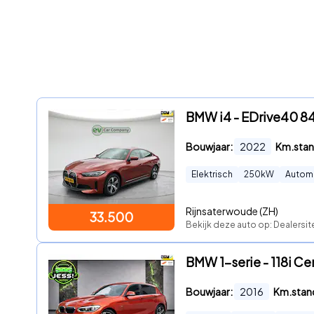
BMW i4 - EDrive40 84 
Bouwjaar:
2022
Km.stan
Elektrisch
250
kW
Autom
Rijnsaterwoude (ZH)
33.500
Bekijk deze auto op: Dealersit
BMW 1-serie - 118i Ce
Bouwjaar:
2016
Km.stan