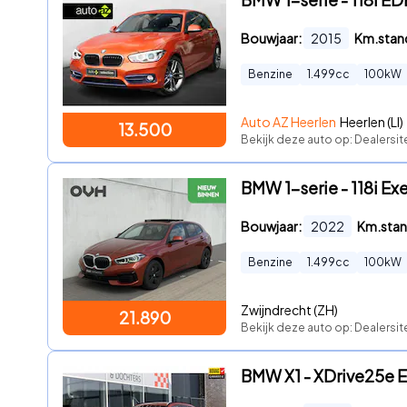
Bouwjaar:
2015
Km.stan
Benzine
1.499
cc
100
kW
Auto AZ Heerlen
Heerlen (LI)
13.500
Bekijk deze auto op: Dealersi
BMW 1-serie - 118i Exe
Bouwjaar:
2022
Km.stan
Benzine
1.499
cc
100
kW
Zwijndrecht (ZH)
21.890
Bekijk deze auto op: Dealersit
BMW X1 - XDrive25e 