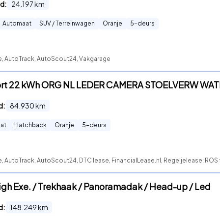
d:
24.197
km
Automaat
SUV / Terreinwagen
Oranje
5
-deurs
te, AutoTrack, AutoScout24, Vakgarage
mfort 22 kWh ORG NL LEDER CAMERA STOELVERW W
d:
84.930
km
at
Hatchback
Oranje
5
-deurs
e, AutoTrack, AutoScout24, DTC lease, FinancialLease.nl, Regeljelease, ROS
igh Exe. / Trekhaak / Panoramadak / Head-up / Led
d:
148.249
km