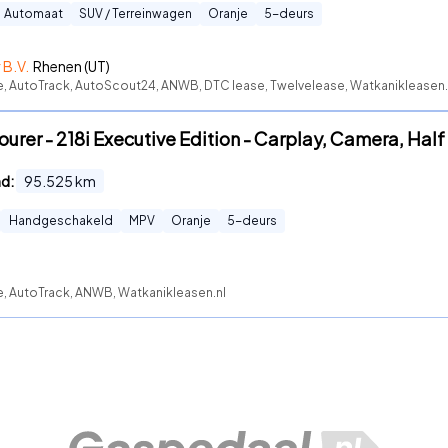
Automaat
SUV / Terreinwagen
Oranje
5
-deurs
 B.V.
Rhenen (UT)
te, AutoTrack, AutoScout24, ANWB, DTC lease, Twelvelease, Watkanikleasen.
urer - 218i Executive Edition - Carplay, Camera, Hal
nd:
95.525
km
Handgeschakeld
MPV
Oranje
5
-deurs
te, AutoTrack, ANWB, Watkanikleasen.nl