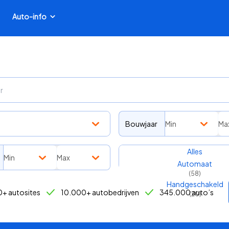
Auto-info
Bouwjaar
Min
Ma
Transmissie
Alles
Min
Max
Automaat
(
58
)
Handgeschakeld
+ autosites
10.000+ autobedrijven
345.000 auto’s
(
20
)