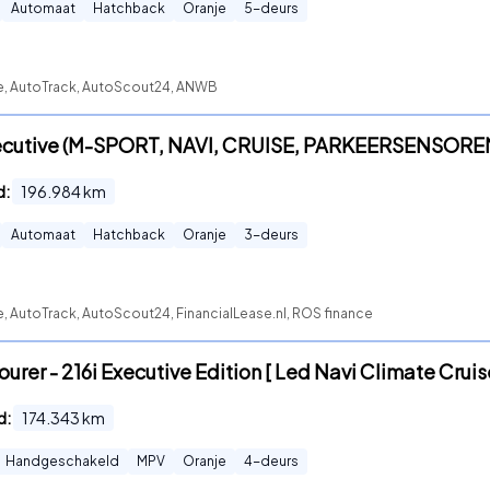
Automaat
Hatchback
Oranje
5
-deurs
te, AutoTrack, AutoScout24, ANWB
Executive (M-SPORT, NAVI, CRUISE, PARKEERSENSOR
d:
196.984
km
Automaat
Hatchback
Oranje
3
-deurs
e, AutoTrack, AutoScout24, FinancialLease.nl, ROS finance
urer - 216i Executive Edition [ Led Navi Climate Cruis
d:
174.343
km
Handgeschakeld
MPV
Oranje
4
-deurs