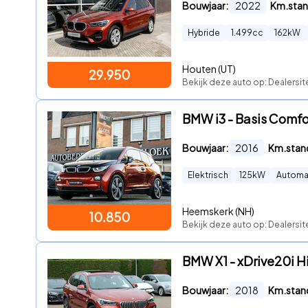
Bouwjaar:
2022
Km.stan
Hybride
1.499
cc
162
kW
Houten (UT)
29.950
Bekijk deze auto op: Dealersi
BMW i3 - Basis Co
Bouwjaar:
2016
Km.stan
Elektrisch
125
kW
Automa
Heemskerk (NH)
10.850
Bekijk deze auto op: Dealersit
BMW X1 - xDrive20i H
Bouwjaar:
2018
Km.stan