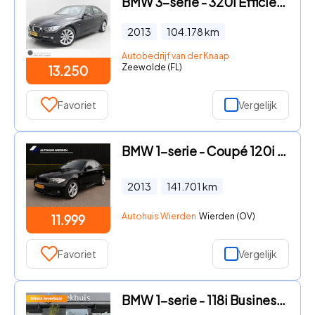
BMW 3-serie - 320i EfficientDynamics Edition Upgrade Edition | Clima | Cru
2013
104.178
km
Autobedrijf van der Knaap
Zeewolde (FL)
13.250
Favoriet
Vergelijk
BMW 1-serie - Coupé 120i Coupe Exclusive Edition Automaat
2013
141.701
km
Autohuis Wierden
Wierden (OV)
11.999
Favoriet
Vergelijk
BMW 1-serie - 118i Business Edition | PARKEERSENSOREN V+A | APPLE CARPLAY