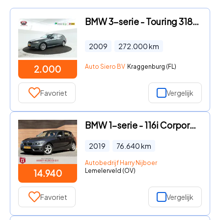
BMW 3-serie - Touring 318i Executive
2009
272.000
km
Auto Siero BV
Kraggenburg (FL)
2.000
Favoriet
Vergelijk
BMW 1-serie - 116i Corporate Lease Executive Navi / Telefoon / PDC Voor en
2019
76.640
km
Autobedrijf Harry Nijboer
Lemelerveld (OV)
14.940
Favoriet
Vergelijk