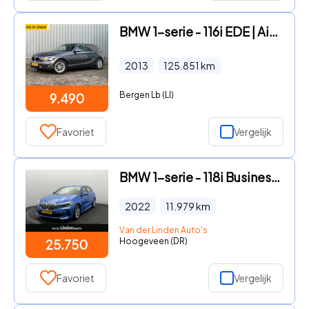
BMW 1-serie - 116i EDE | Airco | Stoelverw. | PDC | NAVI
2013
125.851
km
Bergen Lb (LI)
9.490
Favoriet
Vergelijk
BMW 1-serie - 118i Business Edition M-Sport | Full-Led | Sfeerverlichting
2022
11.979
km
Van der Linden Auto's
Hoogeveen (DR)
25.750
Favoriet
Vergelijk