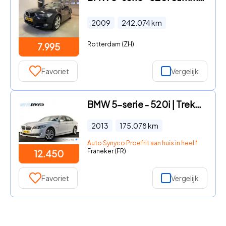
2009
242.074
km
Rotterdam (ZH)
7.995
Favoriet
Vergelijk
BMW 5-serie - 520i | Trekhaak | Climatronic | Cruise | Navigatie
2013
175.078
km
Auto Synyco Proefrit aan huis in heel Nederlan
Franeker (FR)
12.450
Favoriet
Vergelijk