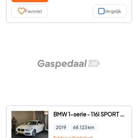
Favoriet
Vergelijk
BMW 1-serie - 116I SPORT LINE EDITION |GARANTIE| NAP| NAVI|2E EIG|PARK SEN
2019
68.123
km
Riddercar Ridderkerk