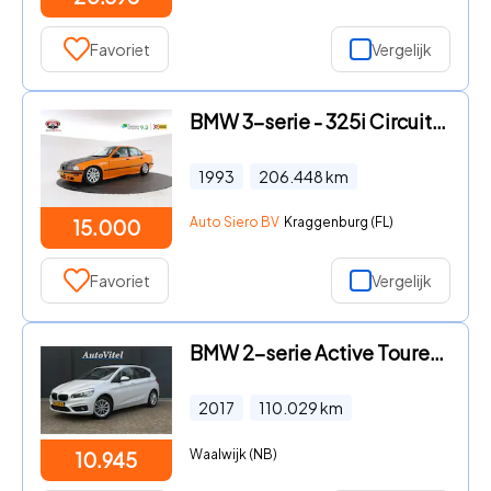
Favoriet
Vergelijk
BMW 3-serie - 325i Circuit auto rijklaar met kenteken
1993
206.448
km
Auto Siero BV
Kraggenburg (FL)
15.000
Favoriet
Vergelijk
BMW 2-serie Active Tourer - 216i | BTW | PDC A | Cruise Control | LED
2017
110.029
km
Waalwijk (NB)
10.945