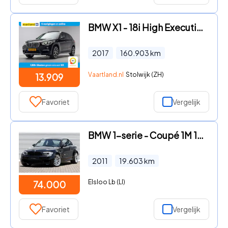
BMW X1 - 18i High Executive [ Panoramadak Trekhaak Navi Half Leder St
2017
160.903
km
Vaartland.nl
Stolwijk (ZH)
13.909
Favoriet
Vergelijk
BMW 1-serie - Coupé 1M 19.603Km / original paint
2011
19.603
km
Elsloo Lb (LI)
74.000
Favoriet
Vergelijk