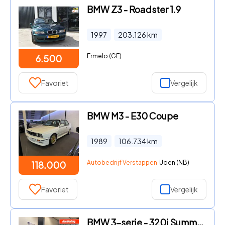
BMW Z3 - Roadster 1.9
1997
203.126
km
Ermelo (GE)
6.500
Favoriet
Vergelijk
BMW M3 - E30 Coupe
1989
106.734
km
Autobedrijf Verstappen
Uden (NB)
118.000
Favoriet
Vergelijk
BMW 3-serie - 320i Summer HI EXE CABRIO KEY-LESS LEER NETTE AUTO NAP APK B