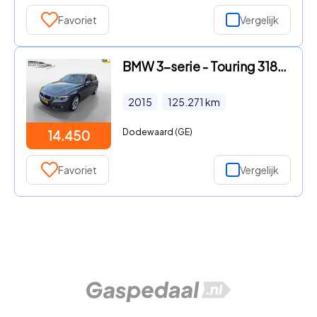
Favoriet
Vergelijk
BMW 3-serie - Touring 318i M Sport
2015
125.271
km
Dodewaard (GE)
14.450
Favoriet
Vergelijk