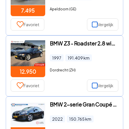
Apeldoorn (GE)
7.495
Favoriet
Vergelijk
BMW Z3 - Roadster 2.8 wide body, airco. C 2.8
1997
191.409
km
Dordrecht (ZH)
12.950
Favoriet
Vergelijk
BMW 2-serie Gran Coupé - 218i Business Edition | Incl. 12 maanden garantie | Cruise c
2022
150.765
km