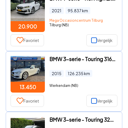
2021
95.837
km
Mega Occasioncentrum Tilburg
Tilburg (NB)
20.900
Favoriet
Vergelijk
BMW 3-serie - Touring 316i M Sport Edition High Executive
2015
126.235
km
Werkendam (NB)
13.450
Favoriet
Vergelijk
BMW 3-serie - Touring 320i Business Line | Dealeronderhouden