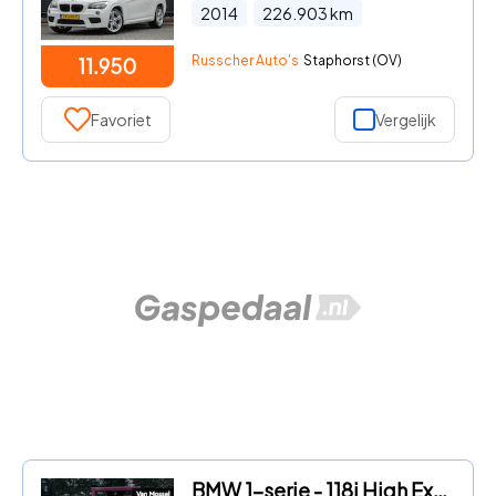
2014
226.903
km
Russcher Auto's
Staphorst (OV)
11.950
Favoriet
Vergelijk
BMW 1-serie - 118i High Executive | M PAKKET | WORDT VERWACHT | SFEERVERLI