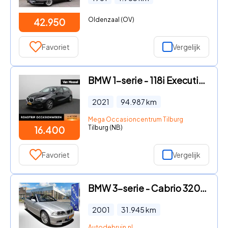
Oldenzaal (OV)
42.950
Favoriet
Vergelijk
BMW 1-serie - 118i Executive Edition | APPLE CARPLAY | VIRTUAL COCKPIT | N
2021
94.987
km
Mega Occasioncentrum Tilburg
Tilburg (NB)
16.400
Favoriet
Vergelijk
BMW 3-serie - Cabrio 320Ci Executive 31.945 Km
2001
31.945
km
Autodebruin.nl