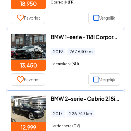
Gorredijk (FR)
18.950
Favoriet
Vergelijk
BMW 1-serie - 118i Corporate High Exe M-Sport ORG NL PANO HARMAN KARDON HU
2019
267.640
km
Heemskerk (NH)
13.450
Favoriet
Vergelijk
BMW 2-serie - Cabrio 218i High Executive
2017
226.743
km
Hardenberg (OV)
12.999