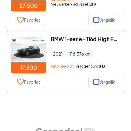
Nieuwerkerk ad IJssel (ZH)
27.500
Favoriet
Vergelijk
BMW 1-serie - 116d High Executive 5 Deurs hb, Navigatie, Climate
2021
118.376
km
Auto Siero BV
Kraggenburg (FL)
17.500
Favoriet
Vergelijk