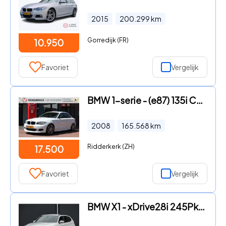
2015
200.299
km
Gorredijk (FR)
10.950
Favoriet
Vergelijk
BMW 1-serie - (e87) 135i Coupé 306pk | Handbak | TOPPER !! | Schuifdak | A
2008
165.568
km
Ridderkerk (ZH)
17.500
Favoriet
Vergelijk
BMW X1 - xDrive28i 245Pk | High Executive | M-Sport | Shadowline | Tr