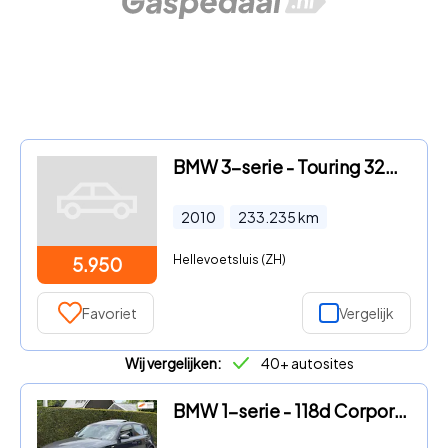
BMW 3-serie - Touring 320i Business Line
2010
233.235
km
Hellevoetsluis (ZH)
5.950
Favoriet
Vergelijk
Wij vergelijken:
40+ autosites
BMW 1-serie - 118d Corporate Executive | OPEN SCHUIF/KANTELDAK | TREKHAAK