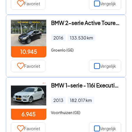
Favoriet
Vergelijk
BMW 2-serie Active Tourer - 218i | NAVI | CLIMA | PDC | STOELVERWARMING
2016
133.530
km
Groenlo (GE)
10.945
Favoriet
Vergelijk
BMW 1-serie - 116i Executive M-Sport | Xenon | Alcantara | Stoelverwarming
2013
182.017
km
Voorthuizen (GE)
6.945
Favoriet
Vergelijk