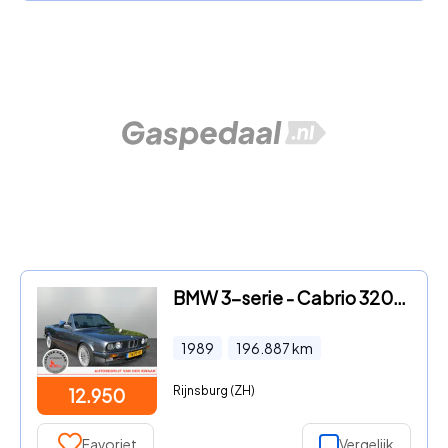
BMW 3-serie - Cabrio 320i | Schroefset | Net dak! | Nieuwe uitlaat |
1989
196.887
km
Rijnsburg (ZH)
12.950
Favoriet
Vergelijk