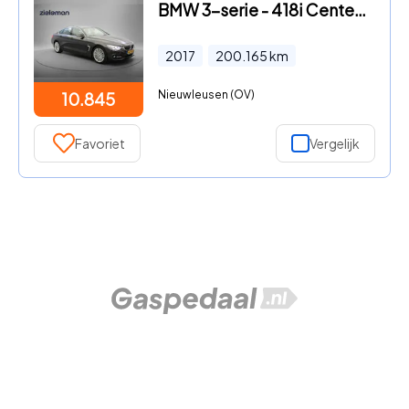
BMW 3-serie - 418i Centennial Executive - Navi, Leer, Xenon, Cruise, Afn.
2017
200.165
km
Nieuwleusen (OV)
10.845
Favoriet
Vergelijk