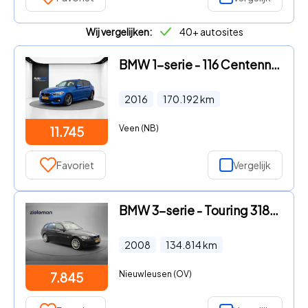
Wij vergelijken:
40+ autosites
BMW 1-serie - 116 Centennial High Executive (M-SPORT, PANO, ALCANTARA, NAV
2016
170.192
km
Veen (NB)
11.745
Favoriet
Vergelijk
BMW 3-serie - Touring 318i Business Line Sport - Cruise, Clima, Trekhaak,
2008
134.814
km
Nieuwleusen (OV)
7.845