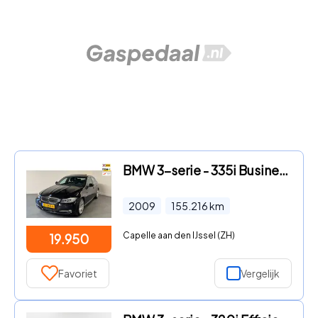
BMW 3-serie - 335i Business Line | DAKRAAM | PARKEERSENS. | INKLAPB. TREKH
2009
155.216
km
Capelle aan den IJssel (ZH)
19.950
Favoriet
Vergelijk