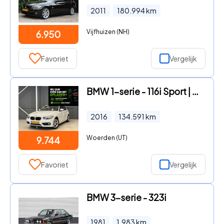
2011
180.994
km
Vijfhuizen (NH)
6.950
Favoriet
Vergelijk
BMW 1-serie - 116i Sport | Airco | M-Sport | Parkeersensor |
2016
134.591
km
Woerden (UT)
9.744
Favoriet
Vergelijk
BMW 3-serie - 323i
1981
1.983
km