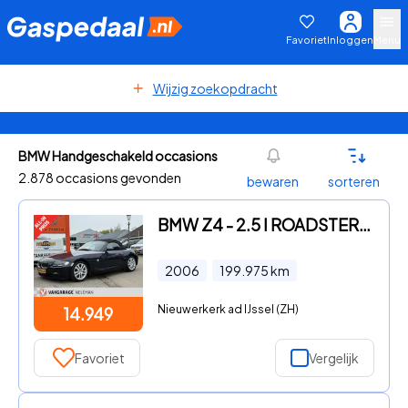
Favoriet
Inloggen
Menu
Wijzig zoekopdracht
BMW Handgeschakeld occasions
2.878 occasions gevonden
bewaren
sorteren
BMW Z4 - 2.5 I ROADSTER 2.5I Executive leer bovag garantie rijklaar
2006
199.975
km
Nieuwerkerk ad IJssel (ZH)
14.949
Favoriet
Vergelijk