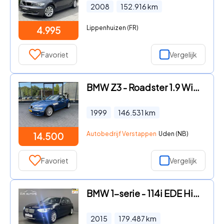
2008
152.916
km
Lippenhuizen (FR)
4.995
Favoriet
Vergelijk
BMW Z3 - Roadster 1.9 Wide Body M-Sport Pakket , FULL OPTIONS
1999
146.531
km
Autobedrijf Verstappen
Uden (NB)
14.500
Favoriet
Vergelijk
BMW 1-serie - 114i EDE High Executive
2015
179.487
km