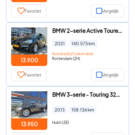
Favoriet
Vergelijk
BMW 2-serie Active Tourer - 218i M- Sport - Navigatie I Airco I Sport pakket I LED I PDC
2021
140.573
km
Autobedrijf Liekendiek
Rotterdam (ZH)
13.900
Favoriet
Vergelijk
BMW 3-serie - Touring 320i Executive
2013
158.136
km
Hulst (ZE)
13.950