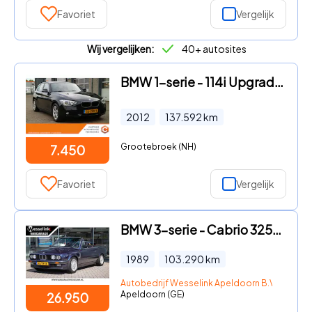
Favoriet
Vergelijk
Wij vergelijken:
40+ autosites
BMW 1-serie - 114i Upgrade Edition | Navi | Goed Onderhouden! |
2012
137.592
km
Grootebroek (NH)
7.450
Favoriet
Vergelijk
BMW 3-serie - Cabrio 325i - Leder | Handgeschakeld | 30 jaar in bezit vori
1989
103.290
km
Autobedrijf Wesselink Apeldoorn B.V.
Apeldoorn (GE)
26.950