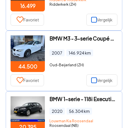
Ridderkerk (ZH)
16.499
Favoriet
Vergelijk
BMW M3 - 3-serie Coupé NW Motor
2007
146.924
km
Oud-Beijerland (ZH)
44.500
Favoriet
Vergelijk
BMW 1-serie - 118i Executive Edition | Trekhaak | Virtual Cockpit | Adapti
2020
56.304
km
Louwman Kia Roosendaal
Roosendaal (NB)
20.395