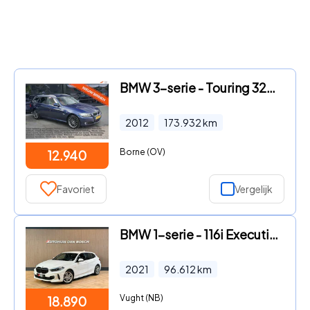
BMW 3-serie - Touring 325xi Luxury Line, Clima, Navi, Leder, Xenon, Trekha
2012
173.932
km
Borne (OV)
12.940
Favoriet
Vergelijk
BMW 1-serie - 116i Executive - Ambiance - M Sport
2021
96.612
km
Vught (NB)
18.890