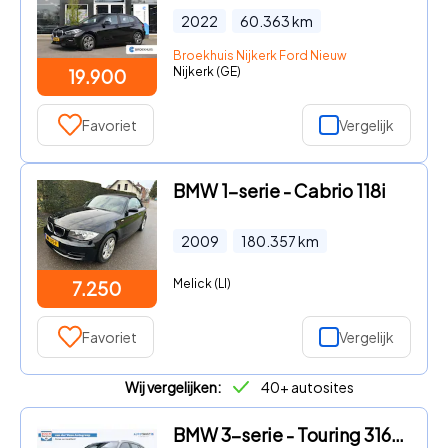
2022
60.363
km
Broekhuis Nijkerk Ford Nieuw
Nijkerk (GE)
19.900
Favoriet
Vergelijk
BMW 1-serie - Cabrio 118i
2009
180.357
km
Melick (LI)
7.250
Favoriet
Vergelijk
Wij vergelijken:
40+ autosites
BMW 3-serie - Touring 316i High Executive | Incl. 12 maanden garantie | Cr