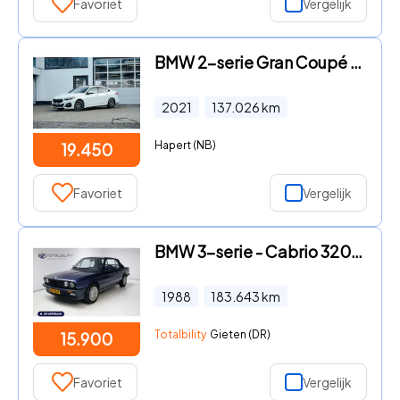
Favoriet
Vergelijk
BMW 2-serie Gran Coupé - 218i M sport|Pano|Carplay|Stoelverwarming
2021
137.026
km
Hapert (NB)
19.450
Favoriet
Vergelijk
BMW 3-serie - Cabrio 320i E30 6 cilinder handgeschakeld! Grijs lederen int
1988
183.643
km
Totalbility
Gieten (DR)
15.900
Favoriet
Vergelijk