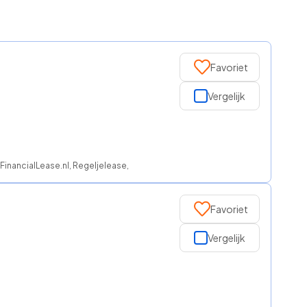
Favoriet
Vergelijk
 FinancialLease.nl, Regeljelease, ROS finance
Favoriet
Vergelijk