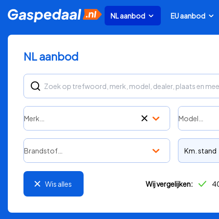
NL aanbod
EU aanbod
NL aanbod
Merk…
Model…
Brandstof…
Km. stand
Wis alles
Wij vergelijken:
40