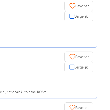
Favoriet
Vergelijk
Favoriet
Vergelijk
se.nl, NationaleAutolease, ROS finance
Favoriet