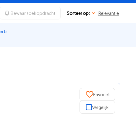
Bewaar zoekopdracht
Sorteer op:
Relevantie
erts
Favoriet
Vergelijk