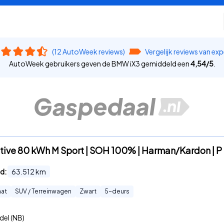
(12 AutoWeek reviews)
Vergelijk reviews van exp
AutoWeek gebruikers geven de BMW iX3 gemiddeld een
4,54
/
5
.
tive 80 kWh M Sport | SOH 100% | Harman/Kardon | P
d:
63.512
km
at
SUV / Terreinwagen
Zwart
5
-deurs
del (NB)