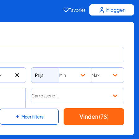
Inloggen
Favoriet
x
Prijs
Min
Max
Carrosserie…
Vinden
(78)
Meer filters