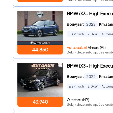
Bekijk deze auto op: Dealersi
BMW iX3 - High Execu
Bouwjaar:
2022
Km.stan
Elektrisch
210
kW
Automa
Autozaak.nl
Almere (FL)
44.850
Bekijk deze auto op: Dealersit
BMW iX3 - High Execu
Bouwjaar:
2022
Km.stan
Elektrisch
210
kW
Automa
Oirschot (NB)
43.940
Bekijk deze auto op: Dealersit