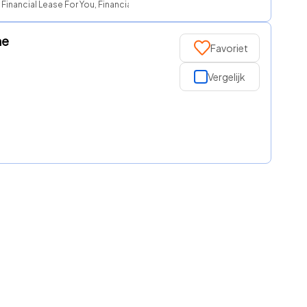
Financial Lease For You, FinancialLease.nl, Watkanikleasen.nl, NationaleAut
ne
Favoriet
Vergelijk