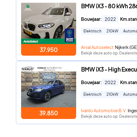
BMW iX3 - 80 kWh 286
Bouwjaar:
2022
Km.stan
Elektrisch
210
kW
Automa
Arval Autoselect
Nijkerk (GE
37.950
Bekijk deze auto op: Dealersi
BMW iX3 - High Exec
Bouwjaar:
2022
Km.stan
Elektrisch
210
kW
Automa
Ivanlo Automotive B.V.
Inge
39.850
Bekijk deze auto op: Dealersit