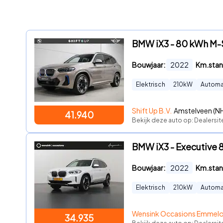
BMW iX3 - 80 kWh M-
Bouwjaar:
2022
Km.stan
Elektrisch
210
kW
Automa
Shift Up B.V.
Amstelveen (N
41.940
Bekijk deze auto op: Dealersit
BMW iX3 - Executive 
Bouwjaar:
2022
Km.stan
Elektrisch
210
kW
Automa
Wensink Occasions Emmel
34.935