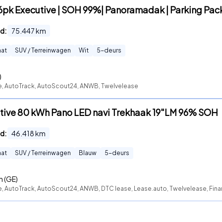
pk Executive | SOH 99%| Panoramadak | Parking Pac
d:
75.447
km
at
SUV / Terreinwagen
Wit
5
-deurs
)
te, AutoTrack, AutoScout24, ANWB, Twelvelease
utive 80 kWh Pano LED navi Trekhaak 19"LM 96% SOH
d:
46.418
km
at
SUV / Terreinwagen
Blauw
5
-deurs
n (GE)
e, AutoTrack, AutoScout24, ANWB, DTC lease, Lease.auto, Twelvelease, Finan