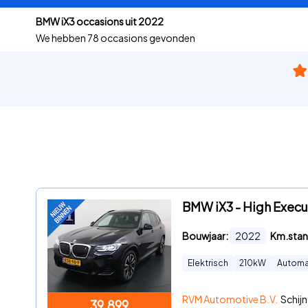
BMW iX3 occasions uit 2022
We hebben
78 occasions gevonden
BMW iX3 - High Execu
Bouwjaar:
2022
Km.stan
Elektrisch
210
kW
Automa
RVM Automotive B.V.
Schijn
39.899