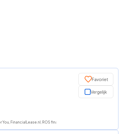
Favoriet
Vergelijk
 You, FinancialLease.nl, ROS finance