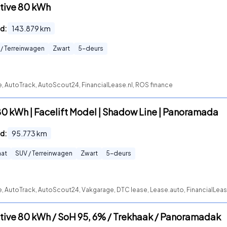
tive 80 kWh
d:
143.879
km
 / Terreinwagen
Zwart
5
-deurs
e, AutoTrack, AutoScout24, FinancialLease.nl, ROS finance
80 kWh | Facelift Model | Shadow Line | Panoramada
d:
95.773
km
at
SUV / Terreinwagen
Zwart
5
-deurs
e, AutoTrack, AutoScout24, Vakgarage, DTC lease, Lease.auto, FinancialLea
tive 80 kWh / SoH 95, 6% / Trekhaak / Panoramadak