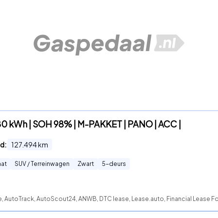
80 kWh | SOH 98% | M-PAKKET | PANO | ACC |
d:
127.494
km
at
SUV / Terreinwagen
Zwart
5
-deurs
e, AutoTrack, AutoScout24, ANWB, DTC lease, Lease.auto, Financial Lease For