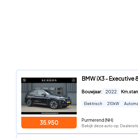
BMW iX3 - Executive 
Bouwjaar:
2022
Km.stan
Elektrisch
210
kW
Automa
Purmerend (NH)
35.950
Bekijk deze auto op: Dealersit