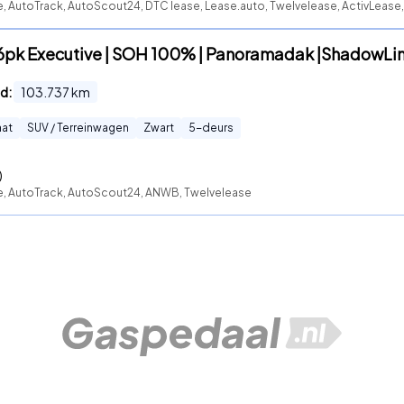
e, AutoTrack, AutoScout24, DTC lease, Lease.auto, Twelvelease, ActivLease, 
6pk Executive | SOH 100% | Panoramadak |ShadowLi
d:
103.737
km
at
SUV / Terreinwagen
Zwart
5
-deurs
)
te, AutoTrack, AutoScout24, ANWB, Twelvelease