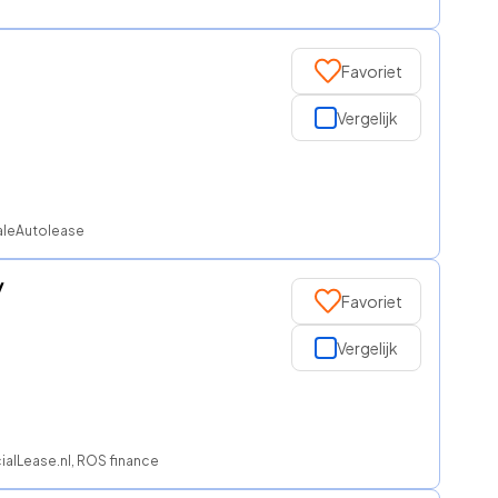
Favoriet
Vergelijk
naleAutolease
/
Favoriet
Vergelijk
ialLease.nl, ROS finance