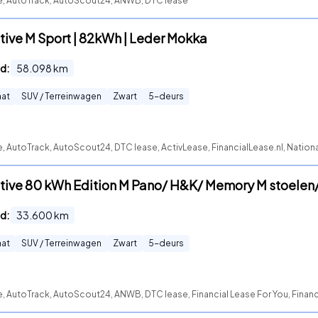
te, AutoTrack, AutoScout24, ANWB, DTC lease
tive M Sport | 82kWh | Leder Mokka
d:
58.098
km
at
SUV / Terreinwagen
Zwart
5
-deurs
e, AutoTrack, AutoScout24, DTC lease, ActivLease, FinancialLease.nl, Natio
tive 80 kWh Edition M Pano/ H&K/ Memory M stoelen
d:
33.600
km
at
SUV / Terreinwagen
Zwart
5
-deurs
e, AutoTrack, AutoScout24, ANWB, DTC lease, Financial Lease For You, Financ