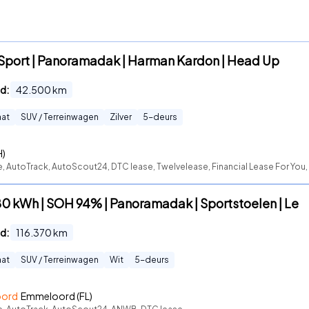
Sport | Panoramadak | Harman Kardon | Head Up
d:
42.500
km
at
SUV / Terreinwagen
Zilver
5
-deurs
H)
e, AutoTrack, AutoScout24, DTC lease, Twelvelease, Financial Lease For You,
80 kWh | SOH 94% | Panoramadak | Sportstoelen | Le
d:
116.370
km
at
SUV / Terreinwagen
Wit
5
-deurs
oord
Emmeloord (FL)