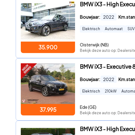
BMW iX3 - High Execu
Bouwjaar:
2022
Km.stan
Elektrisch
Automaat
SUV
Oisterwijk (NB)
35.900
Bekijk deze auto op: Dealersit
BMW iX3 - Executive 
Bouwjaar:
2022
Km.stan
Elektrisch
210
kW
Automa
Ede (GE)
37.995
Bekijk deze auto op: Dealersit
BMW iX3 - High Execu