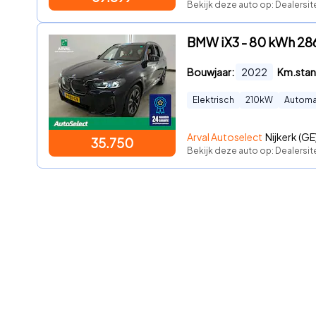
Bekijk deze auto op: Dealersit
BMW iX3 - 80 kWh 28
Bouwjaar:
2022
Km.stan
Elektrisch
210
kW
Automa
Arval Autoselect
Nijkerk (GE
35.750
Bekijk deze auto op: Dealersi