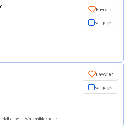
k
Favoriet
Vergelijk
Favoriet
Vergelijk
cialLease.nl, Watkanikleasen.nl, Regeljelease, ROS finance