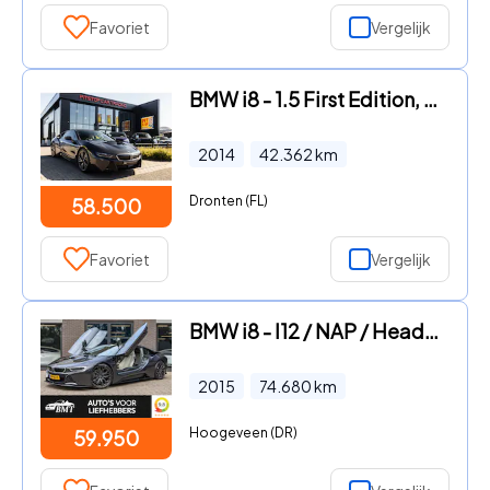
Favoriet
Vergelijk
BMW i8 - 1.5 First Edition, *NL Auto* Sportremmen, Hi-Fi-, Shadow-Lin
2014
42.362
km
Dronten (FL)
58.500
Favoriet
Vergelijk
BMW i8 - I12 / NAP / Head-Up / HK / 22 Inch / Keyless
2015
74.680
km
Hoogeveen (DR)
59.950