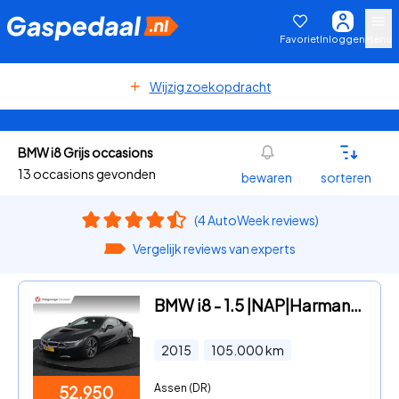
Favoriet
Inloggen
Menu
Wijzig zoekopdracht
BMW i8 Grijs occasions
13 occasions gevonden
bewaren
sorteren
(4 AutoWeek reviews)
Vergelijk reviews van experts
BMW i8 - 1.5 |NAP|Harman&Kardon|
2015
105.000
km
Assen (DR)
52.950