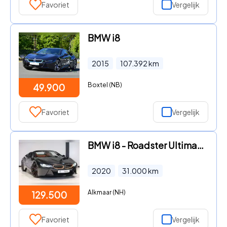
Favoriet
Vergelijk
BMW i8
2015
107.392
km
Boxtel (NB)
49.900
Favoriet
Vergelijk
BMW i8 - Roadster Ultimate Sophisto Edition
2020
31.000
km
Alkmaar (NH)
129.500
Favoriet
Vergelijk