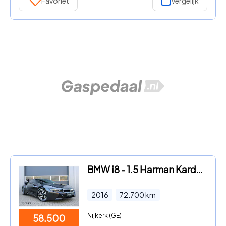
Favoriet
Vergelijk
BMW i8 - 1.5 Harman Kardon | Apple Carplay | Head-up
2016
72.700
km
Nijkerk (GE)
58.500