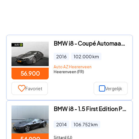
BMW i8 - Coupé Automaat / Leder / LED / Driving assist / Head-up / Ha
2016
102.000
km
Auto AZ Heerenveen
Heerenveen (FR)
56.900
Favoriet
Vergelijk
BMW i8 - 1.5 First Edition Plug In Hybrid Automaat 20 Inch Harman Kar
2014
106.752
km
Sittard (LI)