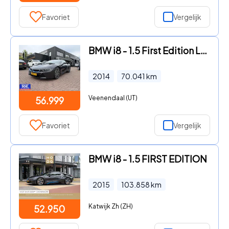
Favoriet
Vergelijk
BMW i8 - 1.5 First Edition Leder Camera 92% SOH Navi Org Ned Nap
2014
70.041
km
Veenendaal (UT)
56.999
Favoriet
Vergelijk
BMW i8 - 1.5 FIRST EDITION
2015
103.858
km
Katwijk Zh (ZH)
52.950