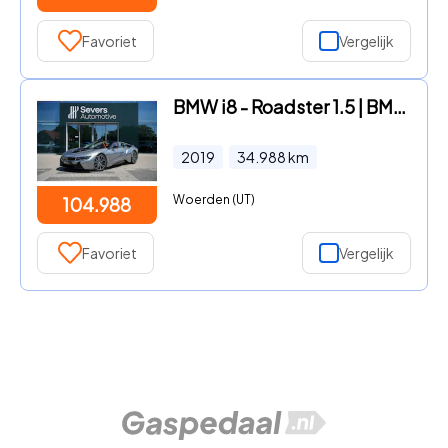
Favoriet
Vergelijk
BMW i8 - Roadster 1.5 | BMW Individual Donington Grau metallic | Natu
2019
34.988
km
Woerden (UT)
104.988
Favoriet
Vergelijk