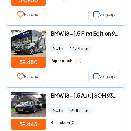
54.900
Favoriet
Vergelijk
BMW i8 - 1.5 First Edition 96% SOH Plug-in Hybrid 3 NL auto Lage kms
2015
47.345
km
Papendrecht (ZH)
59.450
Favoriet
Vergelijk
BMW i8 - 1.5 Aut. | SOH 93% | Dalbergia-braun Interieur | Orig. NL |
2015
39.874
km
Bennekom (GE)
59.445