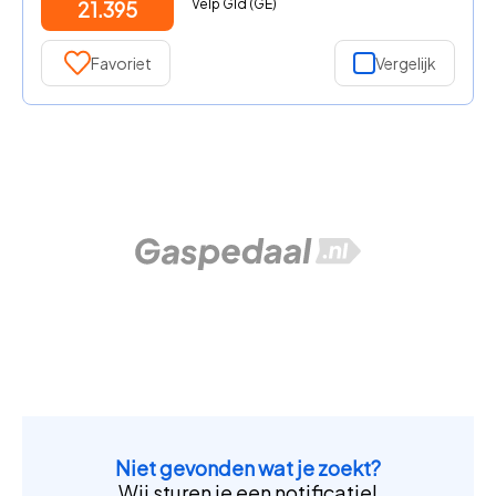
Velp Gld (GE)
21.395
Favoriet
Vergelijk
Niet gevonden wat je zoekt?
Wij sturen je een notificatie!