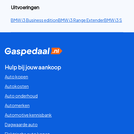
Uitvoeringen
BMW i3 Business edition
BMW i3 Range Extender
BMW i3 S
Hulp bij jouw aankoop
Auto kopen
Autokosten
Auto onderhoud
Automerken
Automotive kennisbank
Dagwaarde auto
Elektrische auto kopen