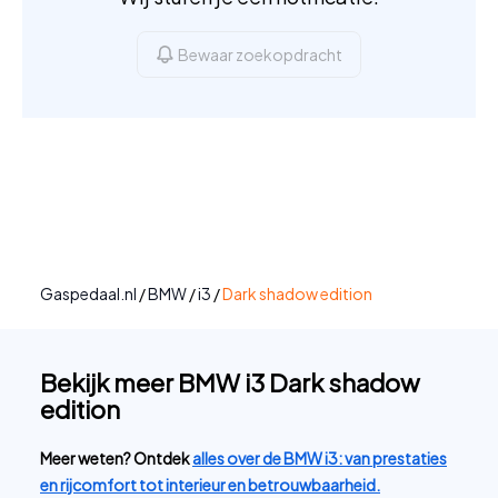
Bewaar zoekopdracht
Gaspedaal.nl
/
BMW
/
i3
/
Dark shadow edition
Bekijk meer BMW i3 Dark shadow
edition
Meer weten? Ontdek
alles over de BMW i3: van prestaties
en rijcomfort tot interieur en betrouwbaarheid.