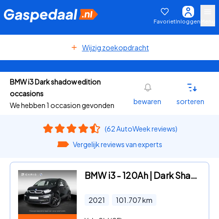
Favoriet
Inloggen
Menu
Wijzig zoekopdracht
BMW i3 Dark shadow edition
occasions
bewaren
sorteren
We hebben 1 occasion gevonden
(62 AutoWeek reviews)
Vergelijk reviews van experts
BMW i3 - 120Ah | Dark Shadow Edition | Sportpakket | 20 inch | Comfor
2021
101.707
km