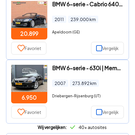
BMW 6-serie - Cabrio 640i High Executive | 320 PK! | Head-Up Display | Sof
2011
239.000
km
Apeldoorn (GE)
20.899
Favoriet
Vergelijk
BMW 6-serie - 630i | Memory | Pano | Carplay | Stoelverw.
2007
273.892
km
Driebergen-Rijsenburg (UT)
6.950
Favoriet
Vergelijk
Wij vergelijken:
40+ autosites