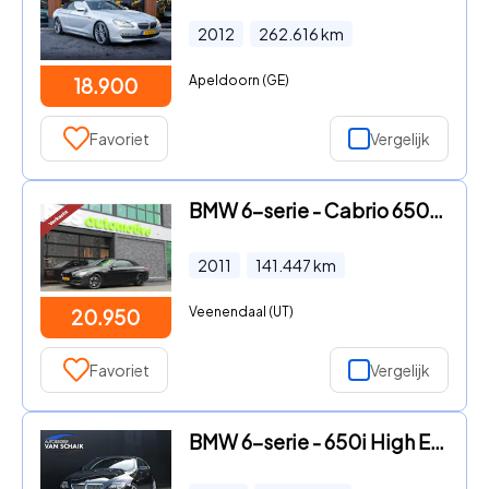
2012
262.616
km
Apeldoorn (GE)
18.900
Favoriet
Vergelijk
BMW 6-serie - Cabrio 650i High Executive | HUD | KEYLESS | CUSTOM STUUR |
2011
141.447
km
Veenendaal (UT)
20.950
Favoriet
Vergelijk
BMW 6-serie - 650i High Executive | NL AUTO | LEDER | PANO-DAK | HEAD-UP |