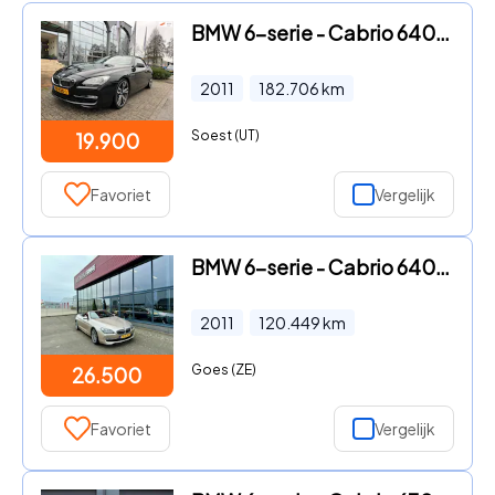
BMW 6-serie - Cabrio 640i High Executive aut
2011
182.706
km
Soest (UT)
19.900
Favoriet
Vergelijk
BMW 6-serie - Cabrio 640i High Executive
2011
120.449
km
Goes (ZE)
26.500
Favoriet
Vergelijk