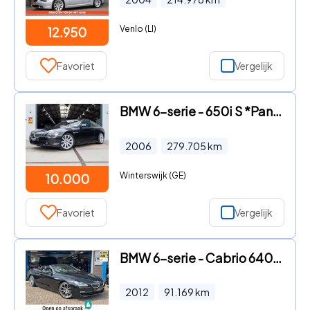
Venlo (LI)
12.950
Favoriet
Vergelijk
BMW 6-serie - 650i S *Pano | HUD | Memory | Leder | Cruise | Clima | Keyle
2006
279.705
km
Winterswijk (GE)
10.000
Favoriet
Vergelijk
BMW 6-serie - Cabrio 640i High Executive 2012 AUT NAVI FULL
2012
91.169
km