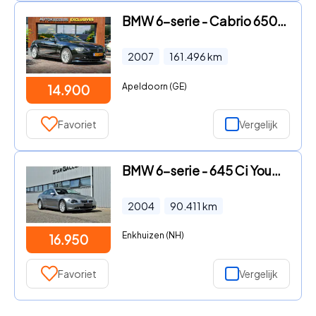
BMW 6-serie - Cabrio 650i Automaat Navigatie PDC Cruise HUD Memory Leer Cl
2007
161.496
km
Apeldoorn (GE)
14.900
Favoriet
Vergelijk
BMW 6-serie - 645 Ci Youngtimer 90411km BTW auto
2004
90.411
km
Enkhuizen (NH)
16.950
Favoriet
Vergelijk