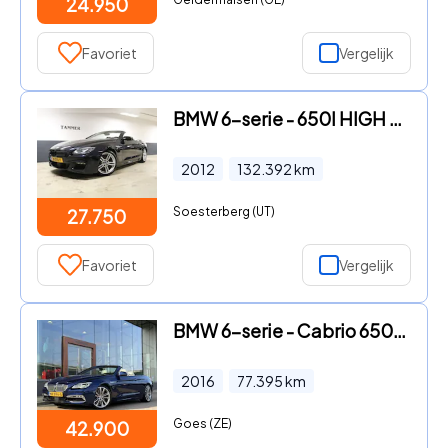
24.950
Favoriet
Vergelijk
BMW 6-serie - 650I HIGH EXECUTIVE M-Sport gereviseerde motor Documentatie
2012
132.392
km
Soesterberg (UT)
27.750
Favoriet
Vergelijk
BMW 6-serie - Cabrio 650i High Executive | Bang & Olufsen | Head-Up | ACC
2016
77.395
km
Goes (ZE)
42.900