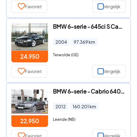
Favoriet
Vergelijk
BMW 6-serie - 645ci S Cabrio Aut. - alle opties, twee eig.
2004
97.369
km
Terwolde (GE)
24.950
Favoriet
Vergelijk
BMW 6-serie - Cabrio 640i High Executive |Head-up |20" |Camera |360 Camera
2012
160.201
km
Leende (NB)
22.950
Favoriet
Vergelijk