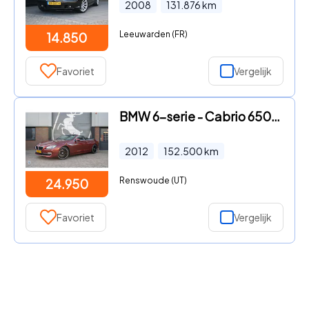
2008
131.876
km
Leeuwarden (FR)
14.850
Favoriet
Vergelijk
BMW 6-serie - Cabrio 650xi High Executive Vermilion Rood / 20'' Lichtmetal
2012
152.500
km
Renswoude (UT)
24.950
Favoriet
Vergelijk