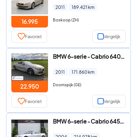
2011
189.421
km
Boskoop (ZH)
16.995
Favoriet
Vergelijk
BMW 6-serie - Cabrio 640i High Executive
2011
171.860
km
Doornspijk (GE)
22.950
Favoriet
Vergelijk
BMW 6-serie - Cabrio 645Ci S Rood Leder | Memory | Xenon | Navi | Stoelver
2004
214.978
km