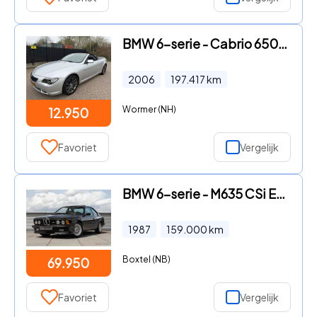
BMW 6-serie - Cabrio 650i High Executive Sportleer/Clima/Stoelverw/Navi/Cr
2006
197.417
km
Wormer (NH)
12.950
Favoriet
Vergelijk
BMW 6-serie - M635 CSi E24 | 159.000KM | Sunroof | A/C | Shadow Line
1987
159.000
km
Boxtel (NB)
69.950
Favoriet
Vergelijk