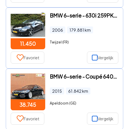
BMW 6-serie - 630i 259PK | Automatische Airco | Cruise Control | LMV | Ele
2006
179.881
km
Twijzel (FR)
11.450
Favoriet
Vergelijk
BMW 6-serie - Coupé 640i High Executive | 320 PK! | Panoramadak | Leder |
2015
61.842
km
Apeldoorn (GE)
38.745
Favoriet
Vergelijk