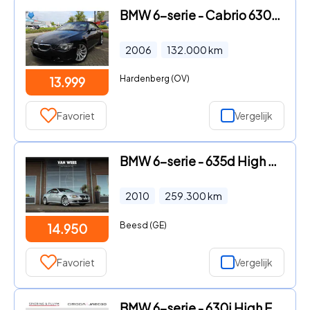
BMW 6-serie - Cabrio 630i 6 cilinder ERG AUTO! SMG FULL OPTION
2006
132.000
km
Hardenberg (OV)
13.999
Favoriet
Vergelijk
BMW 6-serie - 635d High Executive | Soft Close | Head-up | Panoramadak | M
2010
259.300
km
Beesd (GE)
14.950
Favoriet
Vergelijk
BMW 6-serie - 630i High Executive | Youngtimer | Automaat | Pano