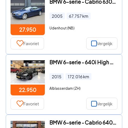
BMW 6-serie - Cabrio 630ici High Executive Concoursstaat
2005
67.757
km
Udenhout (NB)
27.950
Favoriet
Vergelijk
BMW 6-serie - 640i High Executive Bovag Garantie
2015
172.016
km
Alblasserdam (ZH)
22.950
Favoriet
Vergelijk
BMW 6-serie - Cabrio 640i High Executive Leer Sportstoelen Navi