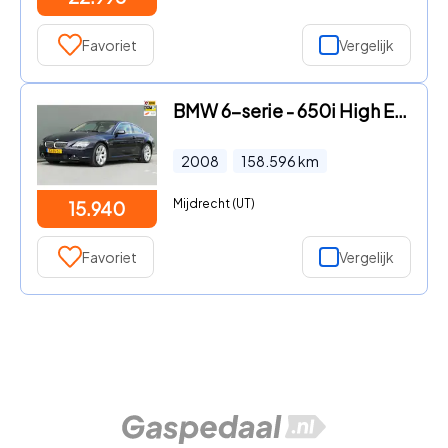
Favoriet
Vergelijk
BMW 6-serie - 650i High Executive Youngtimer 367pk V8 LCI NAP Facelift HUD
2008
158.596
km
Mijdrecht (UT)
15.940
Favoriet
Vergelijk