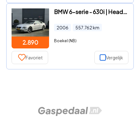
BMW 6-serie - 630i | Head-Up Display | Lederen Bekleding | Stoelverwarming
2006
557.762
km
Boekel (NB)
2.890
Favoriet
Vergelijk