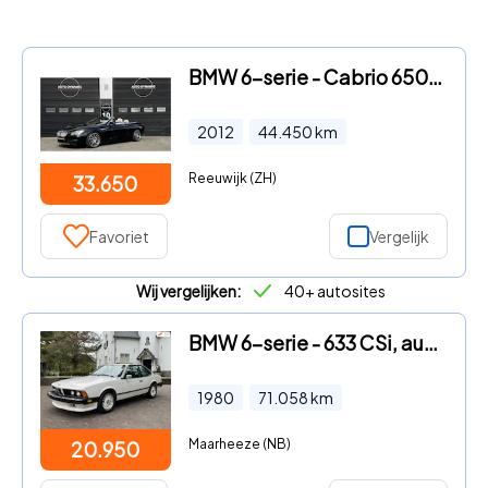
BMW 6-serie - Cabrio 650i High Executive
2012
44.450
km
Reeuwijk (ZH)
33.650
Favoriet
Vergelijk
Wij vergelijken:
40+ autosites
BMW 6-serie - 633 CSi, automaat, in staat
1980
71.058
km
Maarheeze (NB)
20.950