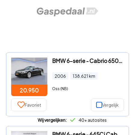
BMW 6-serie - Cabrio 650 Ci Cabriolet High Executive/Youngtimer/Apple Carp
2006
138.621
km
Oss (NB)
20.950
Favoriet
Vergelijk
Wij vergelijken:
40+ autosites
BMW 6-serie - 645Ci Cabrio Xenon*HiFi*Sportstoelen*PDC*Automaat