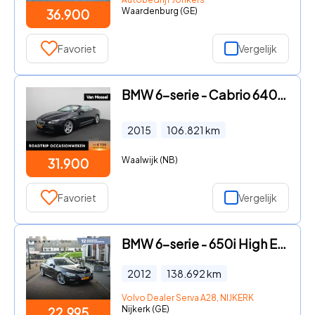
Waardenburg (GE)
36.900
Favoriet
Vergelijk
BMW 6-serie - Cabrio 640i High Executive | Automaat | M-Pakket | Achteruit
2015
106.821
km
Waalwijk (NB)
31.900
Favoriet
Vergelijk
BMW 6-serie - 650i High Executive | Panoramadak | Cruise Control | Parkeer
2012
138.692
km
Volvo Dealer Serva A28, NIJKERK
Nijkerk (GE)
22.995