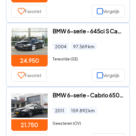
Favoriet
Vergelijk
BMW 6-serie - 645ci S Cabriolet Automaat
2004
97.369
km
Terwolde (GE)
24.950
Favoriet
Vergelijk
BMW 6-serie - Cabrio 650i Leder, Camera, Navi
2011
159.892
km
Geesteren (OV)
21.750