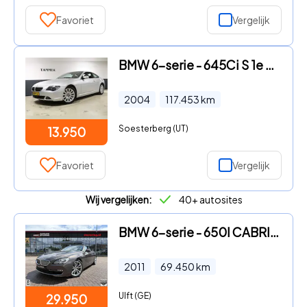
Favoriet
Vergelijk
BMW 6-serie - 645Ci S 1e EIGENAAR/DEALERONDERHOUDEN ORG.NL ZEER NETTE AUTO
2004
117.453
km
Soesterberg (UT)
13.950
Favoriet
Vergelijk
Wij vergelijken:
40+ autosites
BMW 6-serie - 650I CABRIO / Org. NL-Auto / Full Options / Weinig km
2011
69.450
km
Ulft (GE)
29.950