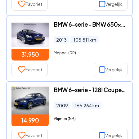
Favoriet
Vergelijk
BMW 6-serie - BMW 650xi M-Sport*B&OSound*Trekhaak*NightVision*HUD*PDC*LED
2013
105.811
km
Meppel (DR)
31.950
Favoriet
Vergelijk
BMW 6-serie - 128I Coupe Automaat Cilinder 234PK / Lmv. 19" / Airco / Lede
2009
166.264
km
Vlijmen (NB)
14.990
Favoriet
Vergelijk