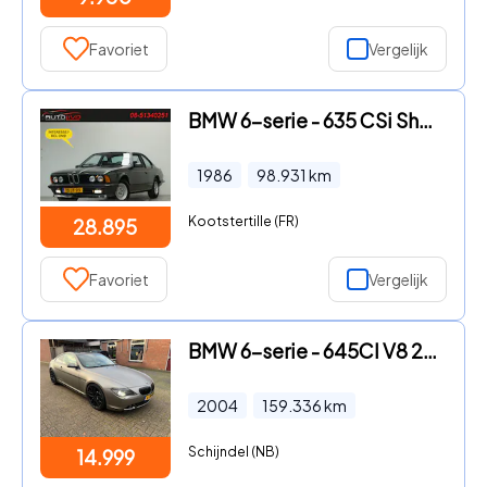
Favoriet
Vergelijk
BMW 6-serie - 635 CSi Shadowline. LIEFHEBBERS AUTO! 23 JAAR GESCHORST GEWE
1986
98.931
km
Kootstertille (FR)
28.895
Favoriet
Vergelijk
BMW 6-serie - 645CI V8 245KW Automaat Coupe Panodak Youngtimer
2004
159.336
km
Schijndel (NB)
14.999