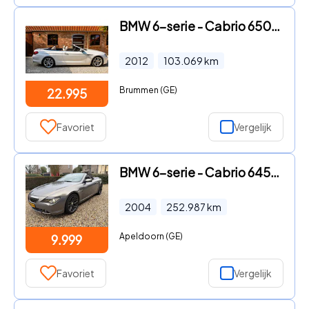
BMW 6-serie - Cabrio 650i High Executive
2012
103.069
km
Brummen (GE)
22.995
Favoriet
Vergelijk
BMW 6-serie - Cabrio 645Ci
2004
252.987
km
Apeldoorn (GE)
9.999
Favoriet
Vergelijk