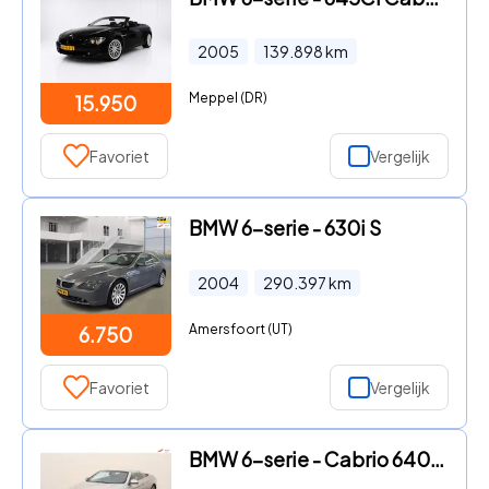
2005
139.898
km
Meppel (DR)
15.950
Favoriet
Vergelijk
BMW 6-serie - 630i S
2004
290.397
km
Amersfoort (UT)
6.750
Favoriet
Vergelijk
BMW 6-serie - Cabrio 640i High Executive DEALER OND. NL-AUTO NAP