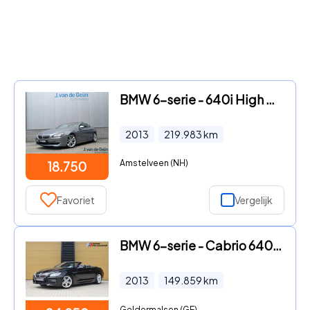
BMW 6-serie - 640i High Executive | Panorama | Comfort | HiFi |100% Onderh
2013
219.983
km
Amstelveen (NH)
18.750
Favoriet
Vergelijk
BMW 6-serie - Cabrio 640xi High Executive * M Sportpakket * Night Vision *
2013
149.859
km
Geldermalsen (GE)