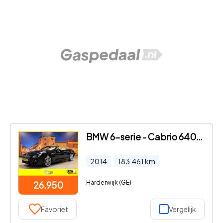
BMW 6-serie - Cabrio 640i Individual Edition M Sport Full Options
2014
183.461
km
Harderwijk (GE)
26.950
Favoriet
Vergelijk