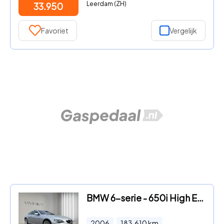
Leerdam (ZH)
33.950
Favoriet
Vergelijk
BMW 6-serie - 650i High Executive
2006
183.610
km