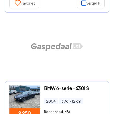
Favoriet
Vergelijk
BMW 6-serie - 630i S
2004
308.712
km
Roosendaal (NB)
9.950