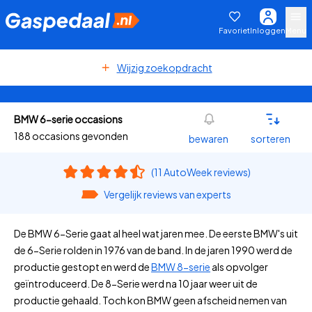
Favoriet
Inloggen
Menu
Wijzig zoekopdracht
BMW 6-serie occasions
188 occasions gevonden
bewaren
sorteren
(11 AutoWeek reviews)
Vergelijk reviews van experts
De BMW 6-Serie gaat al heel wat jaren mee. De eerste BMW's uit
de 6-Serie rolden in 1976 van de band. In de jaren 1990 werd de
productie gestopt en werd de
BMW 8-serie
als opvolger
geïntroduceerd. De 8-Serie werd na 10 jaar weer uit de
productie gehaald. Toch kon BMW geen afscheid nemen van