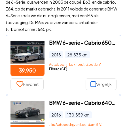
de 6-Serie, dus werden in 2003 de coupé, E63, en de cabrio,
E64, op de markt gebracht. In 2011 volgde de generatie BMW
6-Serie zoals we die nu nog kennen, met een M6 als
toevoeging. De M6 is voorzien van een achtcilinder
turbomotor met 560 pk.
BMW 6-serie - Cabrio 650i High Executive | Adaptive Drive | Soft Close | 2
2013
28.335
km
Autobedrijf Lokhorst-Zoet B.V.
Elburg (GE)
39.950
Favoriet
Vergelijk
BMW 6-serie - Cabrio 640i Individual Edition l Nederlandse auto | Head-up
2016
130.359
km
Jilis Autobedrijven Leerdam B.V.