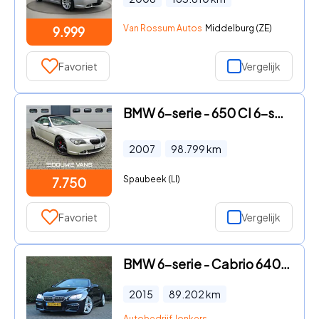
Van Rossum Autos
Middelburg (ZE)
9.999
Favoriet
Vergelijk
BMW 6-serie - 650 CI 6-serie 650i Cabrio 4.8 V8 367PK Youngtimer Automa Ge
2007
98.799
km
Spaubeek (LI)
7.750
Favoriet
Vergelijk
BMW 6-serie - Cabrio 640i High Executive M Sport | Stoelkoeling
2015
89.202
km
Autobedrijf Jonkers