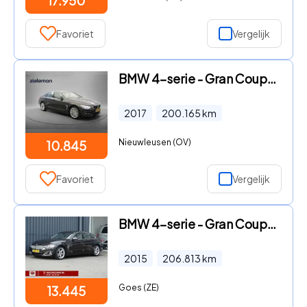
17.950
Favoriet
Vergelijk
BMW 4-serie - Gran Coupe 418i Centennial Executive - Nav
2017
200.165
km
Nieuwleusen (OV)
10.845
Favoriet
Vergelijk
BMW 4-serie - Gran Coupé 420i xDrive High Executive | Le
2015
206.813
km
Goes (ZE)
13.445