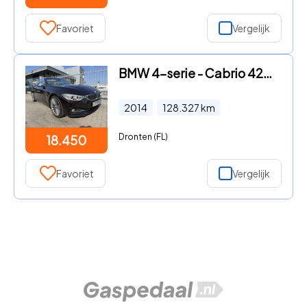
Favoriet
Vergelijk
BMW 4-serie - Cabrio 428i High Executive Aut leer, nekverwarming , keyles
2014
128.327
km
Dronten (FL)
18.450
Favoriet
Vergelijk