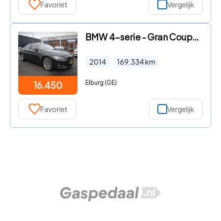
Favoriet
Vergelijk
BMW 4-serie - Gran Coupé 428i High Executive
2014
169.334
km
Elburg (GE)
16.450
Favoriet
Vergelijk