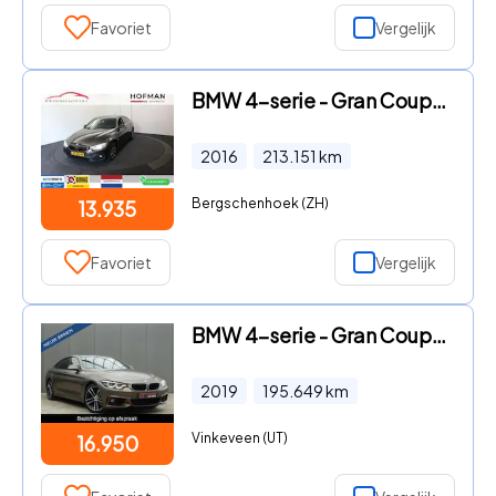
Favoriet
Vergelijk
BMW 4-serie - Gran Coupé 420d 181PK M-Sport Executive Gr
2016
213.151
km
Bergschenhoek (ZH)
13.935
Favoriet
Vergelijk
BMW 4-serie - Gran Coupé 418i High Executive * MATT ORIG
2019
195.649
km
Vinkeveen (UT)
16.950