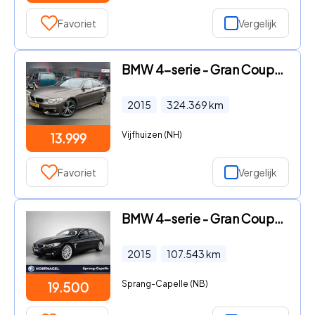
Favoriet
Vergelijk
BMW 4-serie - Gran Coupé 430d High Executive/ M-SPORT
2015
324.369
km
Vijfhuizen (NH)
13.999
Favoriet
Vergelijk
BMW 4-serie - Gran Coupé 420i High Executive | Individiu
2015
107.543
km
Sprang-Capelle (NB)
19.500