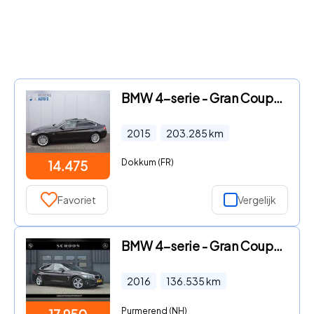
BMW 4-serie - Gran Coupé 420i High Executive
2015
203.285
km
Dokkum (FR)
14.475
Favoriet
Vergelijk
BMW 4-serie - Gran Coupé 430i Centennial High Executive
2016
136.535
km
Purmerend (NH)