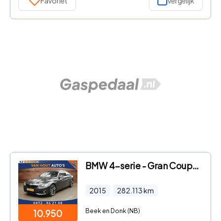
Favoriet
Vergelijk
BMW 4-serie - Gran Coupé 418d Executive | AUTOMAAT | LED
2015
282.113
km
Beek en Donk (NB)
10.950