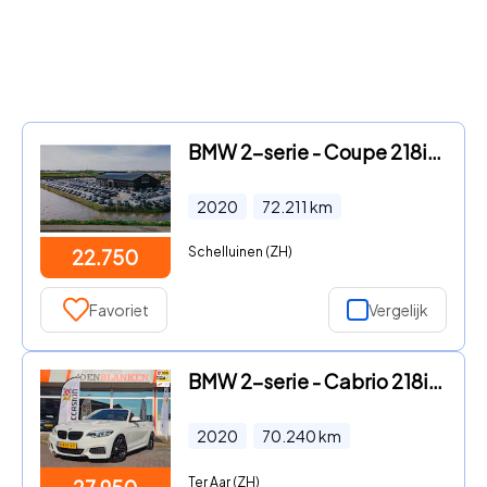
BMW 2-serie - Coupe 218iA SPORTLINE FULL LED | CAMERA | STOELVERW | NAVI |
2020
72.211
km
Schelluinen (ZH)
22.750
Favoriet
Vergelijk
BMW 2-serie - Cabrio 218i Executive Edition M Sport Automaat BJ.2020 / Nav
2020
70.240
km
Ter Aar (ZH)