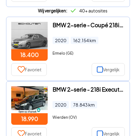
Wij vergelijken:
40+ autosites
BMW 2-serie - Coupé 218i Executive Edition Camera Parkeerhulp 18"
2020
162.154
km
Ermelo (GE)
18.400
Favoriet
Vergelijk
BMW 2-serie - 218i Executive Edition|Elektrisch Achterklep|LED|Navi|Cruise
2020
78.843
km
Wierden (OV)
18.990
Favoriet
Vergelijk