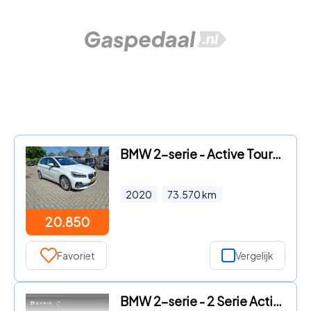
BMW 2-serie - Active Tourer 225xe iPerformance Executive plug in hybr pano
2020
73.570
km
20.850
Favoriet
Vergelijk
BMW 2-serie - 2 Serie Active Tourer 218i Sport Line | Head-Up Di