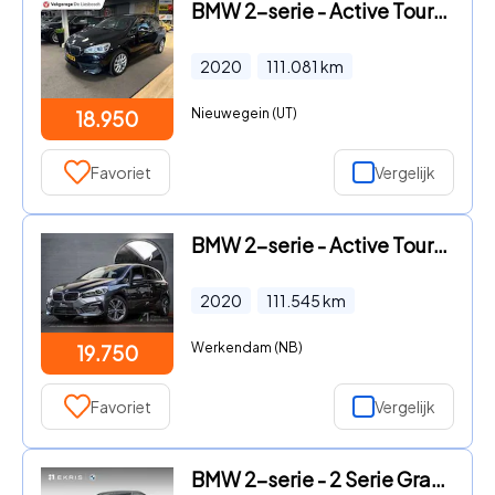
BMW 2-serie - Active Tourer 225xe iPerformance High Exec
2020
111.081
km
Nieuwegein (UT)
18.950
Favoriet
Vergelijk
BMW 2-serie - Active Tourer 225xe iPerformance eDrive Ed
2020
111.545
km
Werkendam (NB)
19.750
Favoriet
Vergelijk
BMW 2-serie - 2 Serie Gran Coupé 218i High Executive | M Sport P