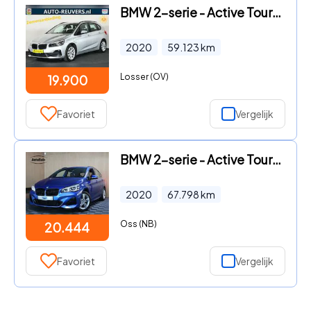
BMW 2-serie - Active Tourer 225xe iPerformance eDrive Ed
2020
59.123
km
Losser (OV)
19.900
Favoriet
Vergelijk
BMW 2-serie - Active Tourer 225xe M SPORT iPerform PLUGI
2020
67.798
km
Oss (NB)
20.444
Favoriet
Vergelijk