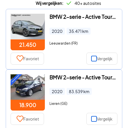
Wij vergelijken:
40+ autosites
BMW 2-serie - Active Tourer 225xe iPerformance Executive
2020
35.471
km
Leeuwarden (FR)
21.450
Favoriet
Vergelijk
BMW 2-serie - Active Tourer 218i High Executive HEAD-UP
2020
83.539
km
Lieren (GE)
18.900
Favoriet
Vergelijk