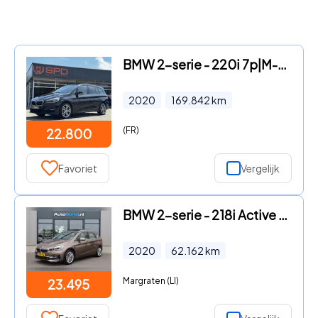
BMW 2-serie - 220i 7p|M-sport|Pano|H&K|Carplay|LED
2020
169.842
km
(FR)
22.800
Favoriet
Vergelijk
BMW 2-serie - 218i Active Tourer AUTOMAAT High Executive NAVI, Camera, Pan
2020
62.162
km
Margraten (LI)
23.495