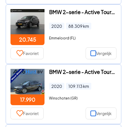
BMW 2-serie - Active Tourer 220i High Executive Edition
2020
88.309
km
Emmeloord (FL)
20.745
Favoriet
Vergelijk
BMW 2-serie - Active Tourer 225xe iPerformance Luxury Le
2020
109.113
km
Winschoten (GR)
17.990
Favoriet
Vergelijk