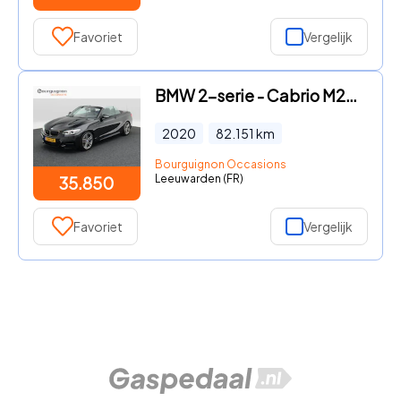
Favoriet
Vergelijk
BMW 2-serie - Cabrio M240i 340 Pk xDrive High Executive | Stoelverwarming
2020
82.151
km
Bourguignon Occasions
Leeuwarden (FR)
35.850
Favoriet
Vergelijk