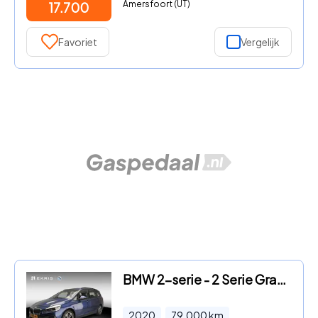
Amersfoort (UT)
17.700
Favoriet
Vergelijk
BMW 2-serie - 2 Serie Gran Tourer 218i LED | HUD | Trekhaak | Pa
2020
79.000
km