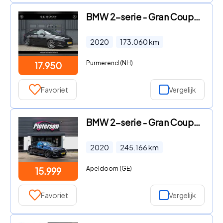
BMW 2-serie - Gran Coupé 218i Executive Edition | ORG. N
2020
173.060
km
Purmerend (NH)
17.950
Favoriet
Vergelijk
BMW 2-serie - Gran Coupé 218i M-Pakket PANO MEMORY DEALE
2020
245.166
km
Apeldoorn (GE)
15.999
Favoriet
Vergelijk