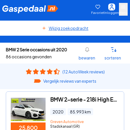
Favoriet
Inloggen
Menu
Wijzig zoekopdracht
BMW 2 Serie occasions uit 2020
86 occasions gevonden
bewaren
sorteren
(12 AutoWeek reviews)
Vergelijk reviews van experts
BMW 2-serie - 218i High Executive 141PK M-Sport | Pano | Virtual | Camera
2020
85.993
km
Greven Automotive
Stadskanaal (GR)
25.800