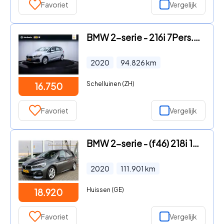
Favoriet
Vergelijk
BMW 2-serie - 216i 7Pers.Executive Edition NAVI | DAB | BLUETOOTH | PDC V+
2020
94.826
km
Schelluinen (ZH)
16.750
Favoriet
Vergelijk
BMW 2-serie - (f46) 218i 140PK AUTOMAAT M-SPORT 5 PERS. Navi | Led | Head
2020
111.901
km
Huissen (GE)
18.920
Favoriet
Vergelijk