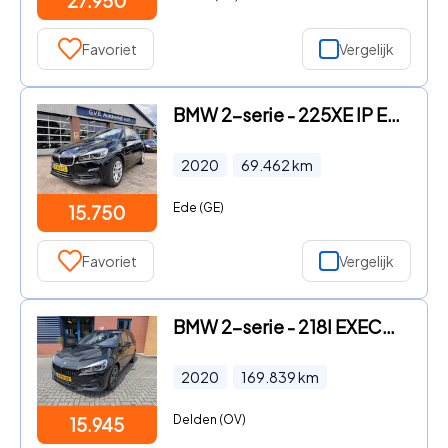
27.950
Favoriet
Vergelijk
BMW 2-serie - 225XE IP EXECUTIVE AUTOMAAT PLUG IN
2020
69.462
km
Ede (GE)
15.750
Favoriet
Vergelijk
BMW 2-serie - 218I EXECUTIVE ED., AUTOMAAT, Trekhaak, PDC, Dealerond.Navi
2020
169.839
km
Delden (OV)
15.945