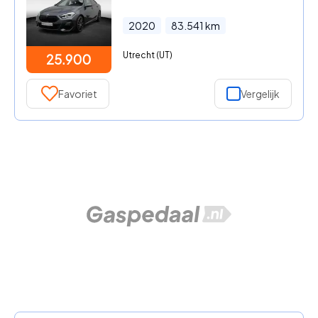
2020
83.541
km
Utrecht (UT)
25.900
Favoriet
Vergelijk