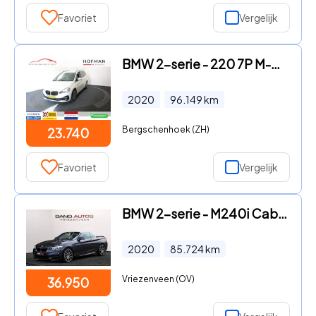
Favoriet
Vergelijk
BMW 2-serie - 220 7P M-Sport 192 PK Executive Trekhaak
2020
96.149
km
Bergschenhoek (ZH)
23.740
Favoriet
Vergelijk
BMW 2-serie - M240i Cabrio 400PK M-Performance LED/Camera/Navi/19''
2020
85.724
km
Vriezenveen (OV)
36.950