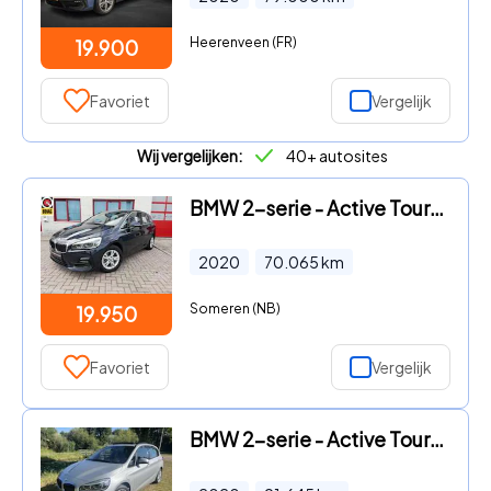
Heerenveen (FR)
19.900
Favoriet
Vergelijk
Wij vergelijken:
40+ autosites
BMW 2-serie - Active Tourer 218i High Executive AUTOMAAT
2020
70.065
km
Someren (NB)
19.950
Favoriet
Vergelijk
BMW 2-serie - Active Tourer 225xe iPerformance High Exec