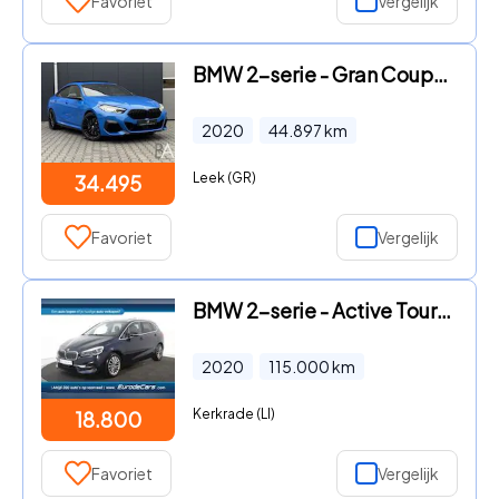
Favoriet
Vergelijk
BMW 2-serie - Gran Coupé M235i xDrive pano|ACC||kuipstoe
2020
44.897
km
Leek (GR)
34.495
Favoriet
Vergelijk
BMW 2-serie - Active Tourer 225xe Luxury *1ste Eigenaar
2020
115.000
km
Kerkrade (LI)
18.800
Favoriet
Vergelijk