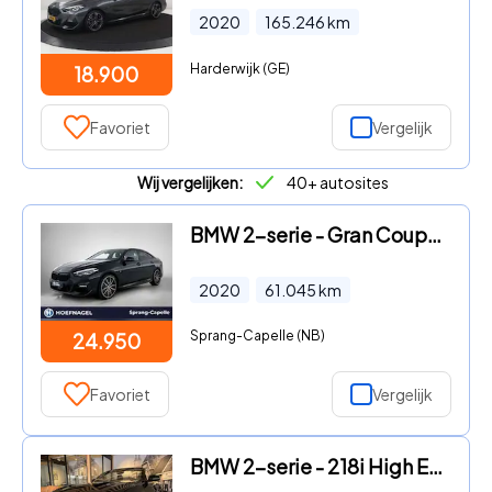
2020
165.246
km
Harderwijk (GE)
18.900
Favoriet
Vergelijk
Wij vergelijken:
40+ autosites
BMW 2-serie - Gran Coupé 218i M Sport High Executive | A
2020
61.045
km
Sprang-Capelle (NB)
24.950
Favoriet
Vergelijk
BMW 2-serie - 218i High Executive Edition M-SPORT NL Auto