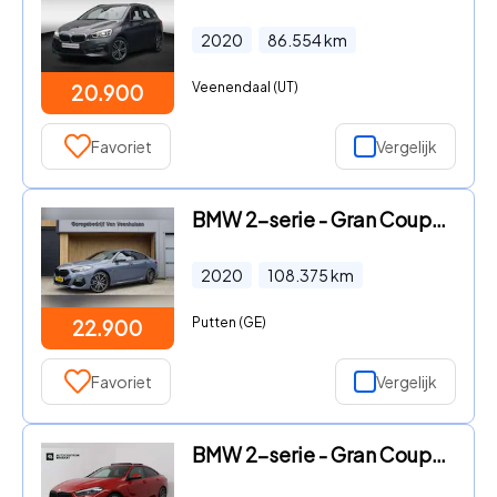
2020
86.554
km
Veenendaal (UT)
20.900
Favoriet
Vergelijk
BMW 2-serie - Gran Coupé 218i 140pk M-sport Shadow Line
2020
108.375
km
Putten (GE)
22.900
Favoriet
Vergelijk
BMW 2-serie - Gran Coupé 218i Executive Edition (PANORAM