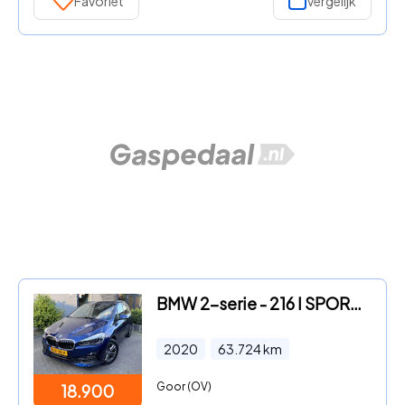
Favoriet
Vergelijk
BMW 2-serie - 216 I SPORTLINE / LEDER / LED / CAMERA
2020
63.724
km
Goor (OV)
18.900