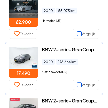
2020
55.075
km
Harmelen (UT)
62.900
Favoriet
Vergelijk
BMW 2-serie - Gran Coupé 218i High Executive Edition PAN
2020
176.664
km
Klazienaveen (DR)
17.490
Favoriet
Vergelijk
BMW 2-serie - Gran Coupé 218i High Executive Edition M-s