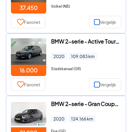
Volkel (NB)
37.450
Favoriet
Vergelijk
BMW 2-serie - Active Tourer 216i Executive Edition LM NA
2020
109.083
km
Stadskanaal (GR)
16.000
Favoriet
Vergelijk
BMW 2-serie - Gran Coupé 218i High Executive | 1e Eigena
2020
124.166
km
Epe (GE)