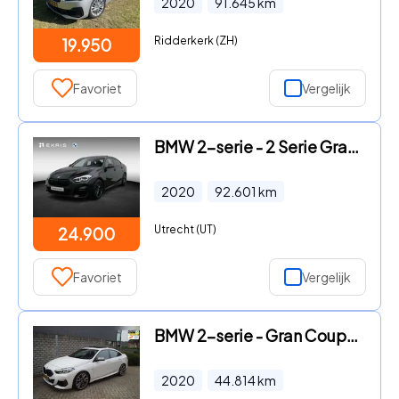
2020
91.645
km
Ridderkerk (ZH)
19.950
Favoriet
Vergelijk
BMW 2-serie - 2 Serie Gran Coupé 218i High Executive | M Sportpa
2020
92.601
km
Utrecht (UT)
24.900
Favoriet
Vergelijk
BMW 2-serie - Gran Coupé M235i xDrive High Executive Edi
2020
44.814
km