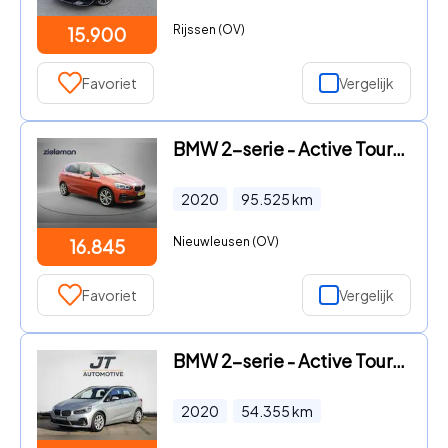
Rijssen (OV)
15.900
Favoriet
Vergelijk
BMW 2-serie - Active Tourer 218i Executive Edition - Car
2020
95.525
km
Nieuwleusen (OV)
16.845
Favoriet
Vergelijk
BMW 2-serie - Active Tourer 225xe iPerformance Stoelverw
2020
54.355
km