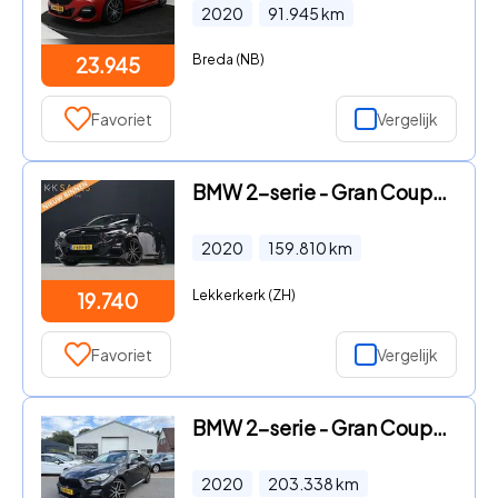
2020
91.945
km
Breda (NB)
23.945
Favoriet
Vergelijk
BMW 2-serie - Gran Coupé 218i High Executive Edition M S
2020
159.810
km
Lekkerkerk (ZH)
19.740
Favoriet
Vergelijk
BMW 2-serie - Gran Coupé 218i Executive Edition EXPORT/H
2020
203.338
km