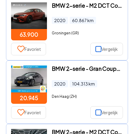
BMW 2-serie - M2 DCT Competition | Sunset Orange | Harman/Kardon | Elek. v
2020
60.867
km
Groningen (GR)
63.900
Favoriet
Vergelijk
BMW 2-serie - Gran Coupe 218i High Executive Sport Aut.
2020
104.313
km
Den Haag (ZH)
20.945
Favoriet
Vergelijk
BMW 2-serie - M2 DCT Competition / Track pack / 780pk / Open dak / Mapswit