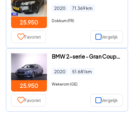
2020
71.369
km
Dokkum (FR)
25.950
Favoriet
Vergelijk
BMW 2-serie - Gran Coupé 228i xDrive | EXPORT | EXCL. BP
2020
51.681
km
Wekerom (GE)
25.950
Favoriet
Vergelijk