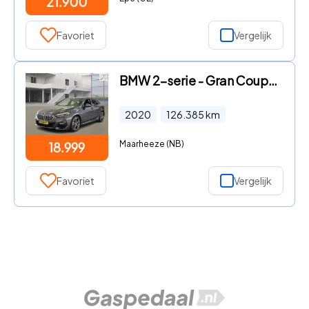
21.900
Favoriet
Vergelijk
BMW 2-serie - Gran Coupé 218i High Executive Edition M S
2020
126.385
km
Maarheeze (NB)
18.999
Favoriet
Vergelijk