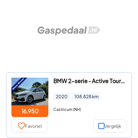
BMW 2-serie - Active Tourer 218i Executive Edition Autom
2020
108.828
km
Castricum (NH)
16.950
Favoriet
Vergelijk