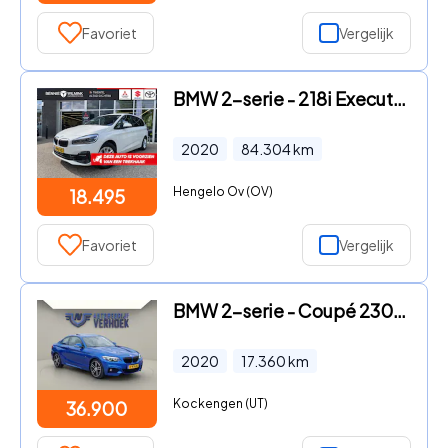
Favoriet
Vergelijk
BMW 2-serie - 218i Executive Ed. Automaat | Trekhaak | Headup |
2020
84.304
km
Hengelo Ov (OV)
18.495
Favoriet
Vergelijk
BMW 2-serie - Coupé 230i 252 PK! - NL Auto - 1e Eigenaar - Schuifdak
2020
17.360
km
Kockengen (UT)
36.900