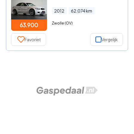
2012
62.074
km
Zwolle (OV)
63.900
Favoriet
Vergelijk