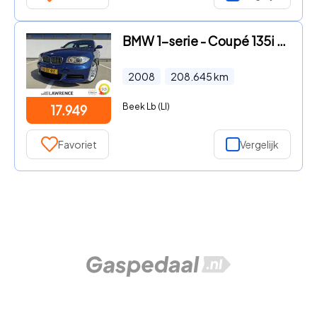
BMW 1-serie - Coupé 135i High Executive | 400PK | Le mans Blue Metallic |
2008
208.645
km
Beek Lb (LI)
17.949
Favoriet
Vergelijk