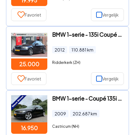
19.995
Favoriet
Vergelijk
BMW 1-serie - 135i Coupé Handgeschakeld *High Executive* | Schuifdak | Sto
2012
110.881
km
Ridderkerk (ZH)
25.000
Favoriet
Vergelijk
BMW 1-serie - Coupé 135i High Executive | Origineel NL | Handgeschakeld |
2009
202.687
km
Castricum (NH)
16.950