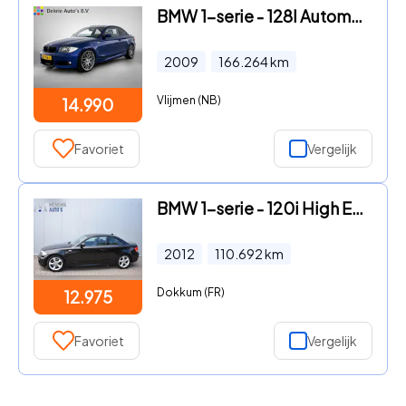
BMW 1-serie - 128I Automaat 6 Cilinder 234PK / Lmv. 19" / Airco / Leder-Sp
2009
166.264
km
Vlijmen (NB)
14.990
Favoriet
Vergelijk
BMW 1-serie - 120i High Executive
2012
110.692
km
Dokkum (FR)
12.975
Favoriet
Vergelijk