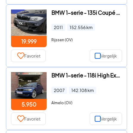
BMW 1-serie - 135i Coupé Automaat 365pk Leer Dak Voll
2011
152.556
km
Rijssen (OV)
19.999
Favoriet
Vergelijk
BMW 1-serie - 118i High Executive | Airco | Navi | Rijklaar
2007
142.108
km
Almelo (OV)
5.950
Favoriet
Vergelijk