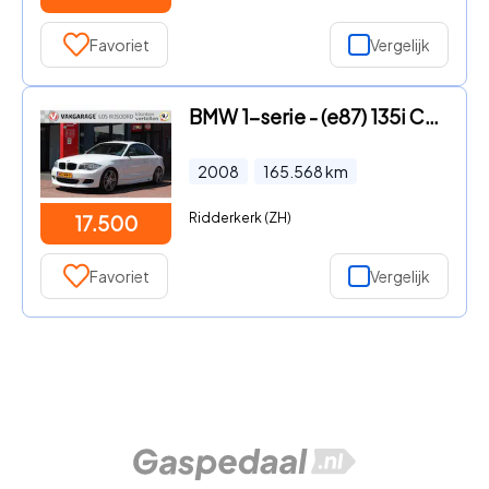
Favoriet
Vergelijk
BMW 1-serie - (e87) 135i Coupé 306pk | Handbak | TOPPER !! | Schuifdak | A
2008
165.568
km
Ridderkerk (ZH)
17.500
Favoriet
Vergelijk