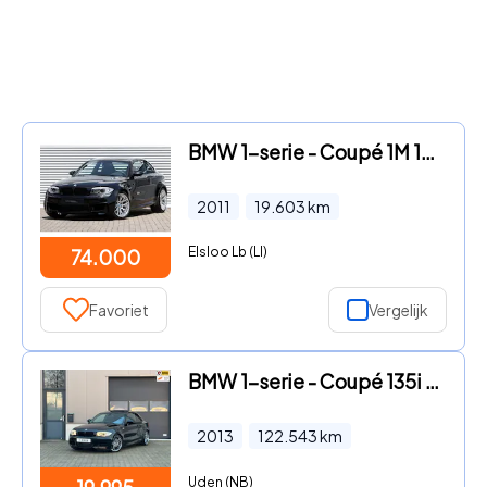
BMW 1-serie - Coupé 1M 19.603Km / original paint
2011
19.603
km
Elsloo Lb (LI)
74.000
Favoriet
Vergelijk
BMW 1-serie - Coupé 135i M performance
2013
122.543
km
Uden (NB)