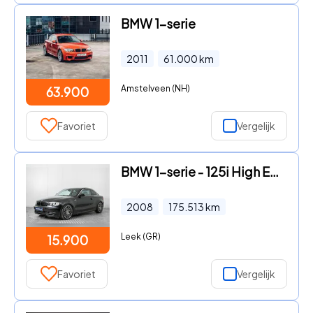
BMW 1-serie
2011
61.000
km
Amstelveen (NH)
63.900
Favoriet
Vergelijk
BMW 1-serie - 125i High Executive Automaat
2008
175.513
km
Leek (GR)
15.900
Favoriet
Vergelijk