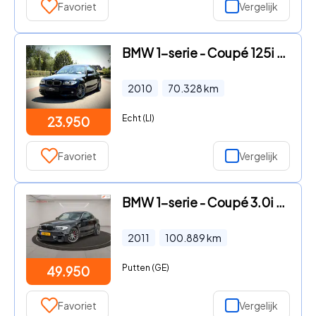
Favoriet
Vergelijk
BMW 1-serie - Coupé 125i High Executive AUT / M-SPORT / PANO / SHADOW / VO
2010
70.328
km
Echt (LI)
23.950
Favoriet
Vergelijk
BMW 1-serie - Coupé 3.0i M * 1M Coupe * VOLLEDIG GESERVICED * HISTORIE COM
2011
100.889
km
Putten (GE)
49.950
Favoriet
Vergelijk