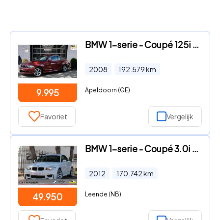
BMW 1-serie - Coupé 125i 218PK Automaat Leder Schuifdak
2008
192.579
km
Apeldoorn (GE)
9.995
Favoriet
Vergelijk
BMW 1-serie - Coupé 3.0i M |Harman/Kardon |Stoelverstelling elektrisch
2012
170.742
km
Leende (NB)
49.950