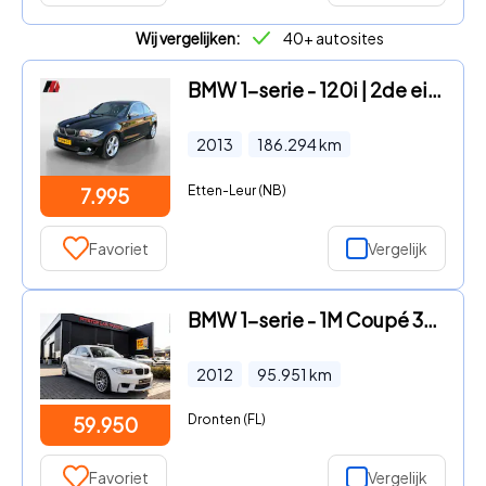
Wij vergelijken:
40+ autosites
BMW 1-serie - 120i | 2de eig. | Facelift | LED | Leder | Stl Verw
2013
186.294
km
Etten-Leur (NB)
7.995
Favoriet
Vergelijk
BMW 1-serie - 1M Coupé 3.0i, , 1e lak, Akra, H&K, Gedocumenteerd
2012
95.951
km
Dronten (FL)
59.950
Favoriet
Vergelijk