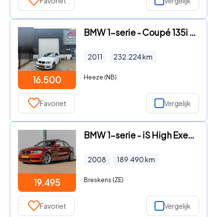
Favoriet
Vergelijk
BMW 1-serie - Coupé 135i High Executive SCHUIFDAK/LEDER/XENON/18'/450PK
2011
232.224
km
Heeze (NB)
16.500
Favoriet
Vergelijk
BMW 1-serie - iS High Exec. | 443PK | Hybrids | Handges | 2e Eig
2008
189.490
km
Breskens (ZE)
19.495
Favoriet
Vergelijk