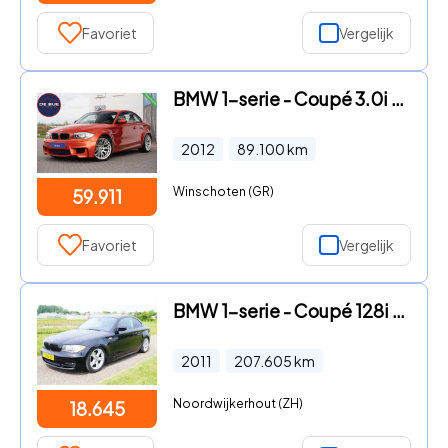
Favoriet
Vergelijk
BMW 1-serie - Coupé 3.0i M|1M E82 M-Sport|1 Eigenaar|UNIEK|Valencia Orange
2012
89.100
km
Winschoten (GR)
59.911
Favoriet
Vergelijk
BMW 1-serie - Coupé 128i 3.0 Handgeschakeld
2011
207.605
km
Noordwijkerhout (ZH)
18.645