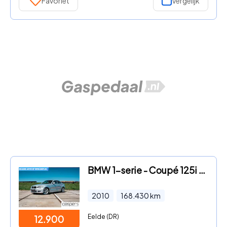
Favoriet
Vergelijk
BMW 1-serie - Coupé 125i - APK tot 06-2027
2010
168.430
km
Eelde (DR)
12.900