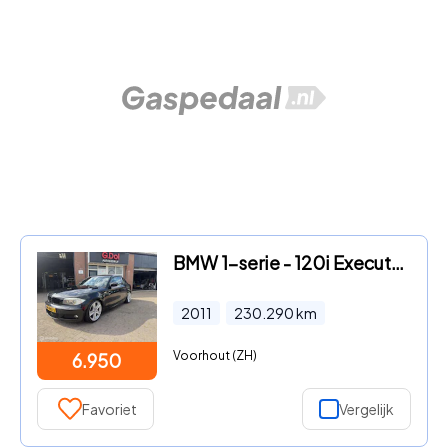
BMW 1-serie - 120i Executive
2011
230.290
km
Voorhout (ZH)
6.950
Favoriet
Vergelijk