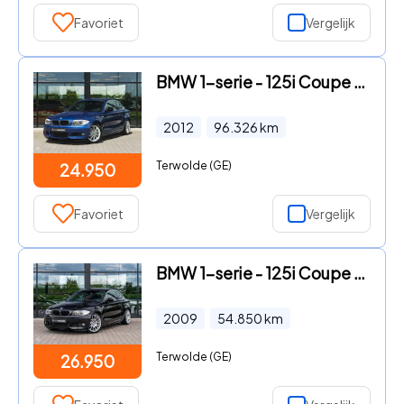
Favoriet
Vergelijk
BMW 1-serie - 125i Coupe LCI Sport Edition
2012
96.326
km
Terwolde (GE)
24.950
Favoriet
Vergelijk
BMW 1-serie - 125i Coupe M-sport
2009
54.850
km
Terwolde (GE)
26.950