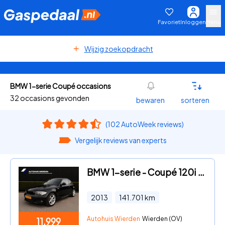
Favoriet
Inloggen
Menu
Wijzig zoekopdracht
BMW 1-serie Coupé occasions
32 occasions gevonden
bewaren
sorteren
(102 AutoWeek reviews)
Vergelijk reviews van experts
BMW 1-serie - Coupé 120i Coupe Exclusive Edition Automaat
2013
141.701
km
Autohuis Wierden
Wierden (OV)
11.999