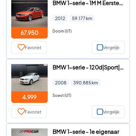
BMW 1-serie - 1M M Eerste lak - Volledig dealer onderhouden
2012
59.177
km
Doorn (UT)
67.950
Favoriet
Vergelijk
BMW 1-serie - 120d|Sport|Automaat|
2008
390.885
km
Soest (UT)
4.999
Favoriet
Vergelijk
BMW 1-serie - 1e eigenaar