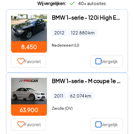
Wij vergelijken:
40+ autosites
BMW 1-serie - 120i High Executive exclusief model
2012
122.880
km
Nederweert (LI)
8.450
Favoriet
Vergelijk
BMW 1-serie - M coupe 1e eigenaar
2011
62.074
km
Zwolle (OV)
63.900
Favoriet
Vergelijk