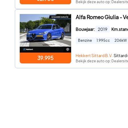
Bekijk deze auto op: Dealersi
Alfa Romeo Giulia -
Bouwjaar:
2019
Km.stan
Benzine
1.995
cc
206
kW
Hekkert Sittard B.V.
Sittard (
39.995
Bekijk deze auto op: Dealersi