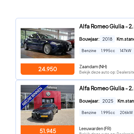
Alfa Romeo Giulia - 2.0
Bouwjaar:
2018
Km.stan
Benzine
1.995
cc
147
kW
Zaandam (NH)
24.950
Bekijk deze auto op: Dealersi
Alfa Romeo Giulia - 2
Bouwjaar:
2025
Km.stan
Benzine
1.995
cc
206
kW
Leeuwarden (FR)
51.945