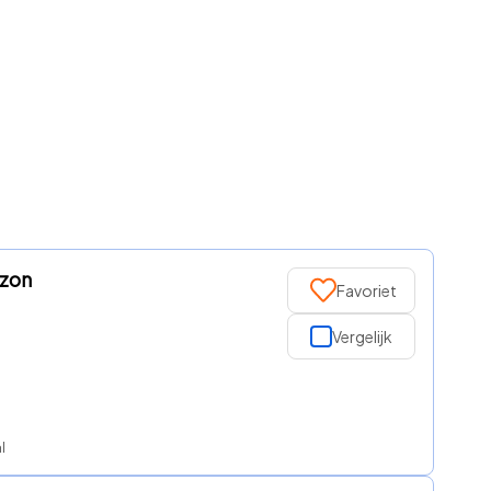
zzon
Favoriet
Vergelijk
l