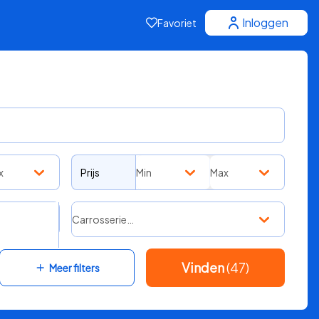
Inloggen
Favoriet
x
Prijs
Min
Max
Carrosserie…
Vinden
(47)
Meer filters