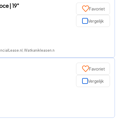
ce | 19"
Favoriet
Vergelijk
ncialLease.nl, Watkanikleasen.nl, ROS finance
Favoriet
Vergelijk