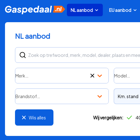
NL aanbod
EU aanbod
NL aanbod
Merk…
Model…
Brandstof…
Km. stand
Wis alles
Wij vergelijken:
40