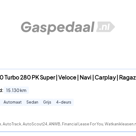
.0 Turbo 280 PK Super | Veloce | Navi | Carplay | Raga
d:
15.130
km
Automaat
Sedan
Grijs
4
-deurs
e, AutoTrack, AutoScout24, ANWB, Financial Lease For You, Watkanikleasen.n