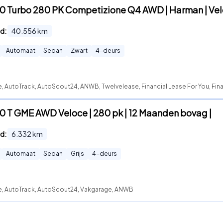
.0 Turbo 280 PK Competizione Q4 AWD | Harman | Velo
d:
40.556
km
Automaat
Sedan
Zwart
4
-deurs
e, AutoTrack, AutoScout24, ANWB, Twelvelease, Financial Lease For You, Fina
.0 T GME AWD Veloce | 280 pk | 12 Maanden bovag |
d:
6.332
km
Automaat
Sedan
Grijs
4
-deurs
te, AutoTrack, AutoScout24, Vakgarage, ANWB