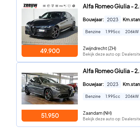
Alfa Romeo Giulia - 2
Bouwjaar:
2023
Km.stan
Benzine
1.995
cc
206
kW
Zwijndrecht (ZH)
49.900
Bekijk deze auto op: Dealersit
Alfa Romeo Giulia - 2
Bouwjaar:
2023
Km.stan
Benzine
1.995
cc
206
kW
Zaandam (NH)
51.950
Bekijk deze auto op: Dealersi