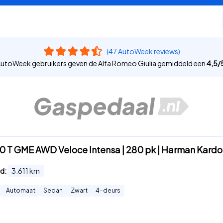
(47 AutoWeek reviews)
utoWeek gebruikers geven de Alfa Romeo Giulia gemiddeld een
4,5
/
.0 T GME AWD Veloce Intensa | 280 pk | Harman Kardon
d:
3.611
km
Automaat
Sedan
Zwart
4
-deurs