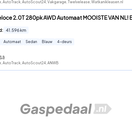
te, AutoTrack, AutoScout24, Vakgarage, Twelvelease, Watkanikleasen.nl
 Veloce 2.0T 280pk AWD Automaat MOOISTE VAN NL! 
d:
41.596
km
Automaat
Sedan
Blauw
4
-deurs
LI)
te, AutoTrack, AutoScout24, ANWB