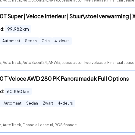
e, AutoTrack, AutoScout24, ANWB, Lease.auto, Twelvelease, Financial Lease 
0T Super | Veloce interieur | Stuur\stoel verwarming | 
nd:
99.982
km
Automaat
Sedan
Grijs
4
-deurs
e, AutoTrack, AutoScout24, ANWB, Lease.auto, Twelvelease, Financial Lease 
2.0 T Veloce AWD 280 PK Panoramadak Full Options
d:
60.850
km
Automaat
Sedan
Zwart
4
-deurs
e, AutoTrack, FinancialLease.nl, ROS finance