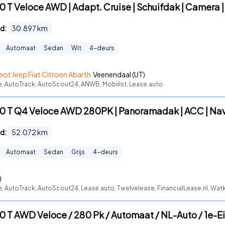
.0 T Veloce AWD | Adapt. Cruise | Schuifdak | Camera
d:
30.897
km
Automaat
Sedan
Wit
4
-deurs
ot Jeep Fiat Citroen Abarth
Veenendaal (UT)
te, AutoTrack, AutoScout24, ANWB, Mobilist, Lease.auto
2.0 T Q4 Veloce AWD 280PK | Panoramadak | ACC | Nav
d:
52.072
km
Automaat
Sedan
Grijs
4
-deurs
)
e, AutoTrack, AutoScout24, Lease.auto, Twelvelease, FinancialLease.nl, Wat
.0 T AWD Veloce / 280 Pk / Automaat / NL-Auto / 1e-