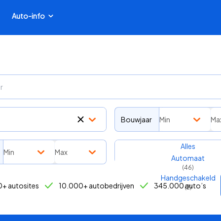
Auto-info
Bouwjaar
Min
Ma
Transmissie
Alles
Min
Max
Automaat
(
46
)
Handgeschakeld
+ autosites
10.000+ autobedrijven
345.000 auto’s
(
2
)