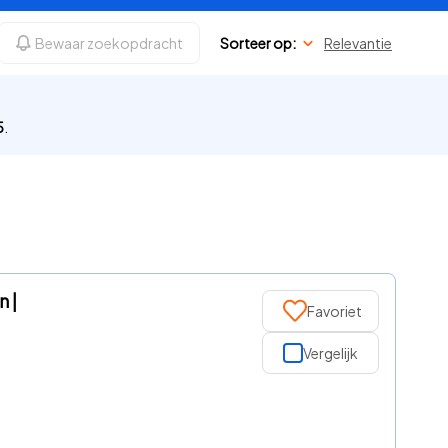
Bewaar zoekopdracht
Sorteer op:
Relevantie
5
.
 |
Favoriet
Vergelijk