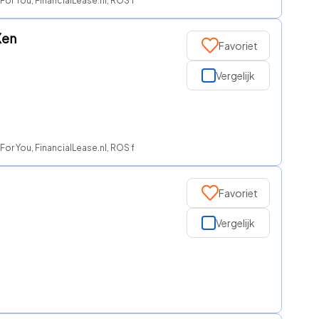
For You, FinancialLease.nl, ROS finance
Xen
Favoriet
Vergelijk
For You, FinancialLease.nl, ROS finance
Favoriet
Vergelijk