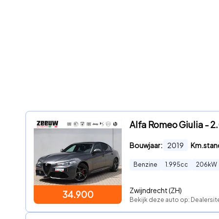
Alfa Romeo Giulia - 2
Bouwjaar:
2019
Km.stan
Benzine
1.995
cc
206
kW
Zwijndrecht (ZH)
34.900
Bekijk deze auto op: Dealersit