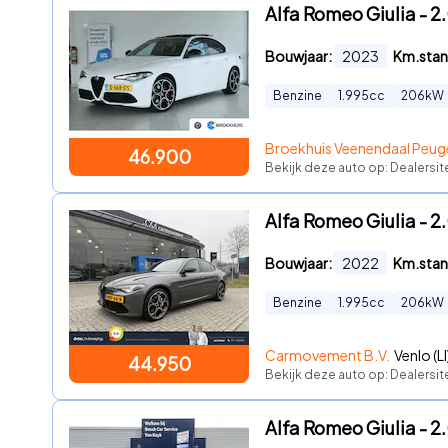
Alfa Romeo Giulia - 2
Bouwjaar:
2023
Km.stan
Benzine
1.995
cc
206
kW
Broekhuis Veenendaal Peuge
46.900
Bekijk deze auto op: Dealersi
Alfa Romeo Giulia - 
Bouwjaar:
2022
Km.stan
Benzine
1.995
cc
206
kW
Carmovement B.V.
Venlo (LI
44.950
Bekijk deze auto op: Dealersit
Alfa Romeo Giulia - 2