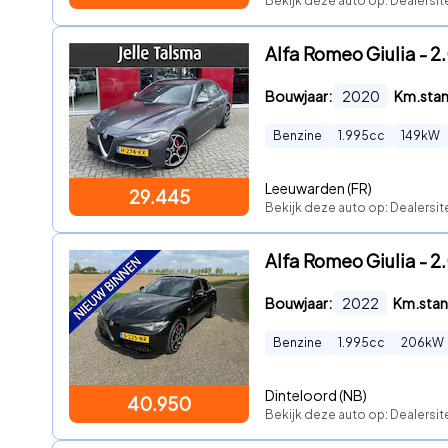
Bekijk deze auto op: Dealersit
Alfa Romeo Giulia - 2.
Bouwjaar:
2020
Km.sta
Benzine
1.995
cc
149
kW
Leeuwarden (FR)
29.445
Bekijk deze auto op: Dealersit
Alfa Romeo Giulia - 
Bouwjaar:
2022
Km.stan
Benzine
1.995
cc
206
kW
Dinteloord (NB)
40.950
Bekijk deze auto op: Dealersit