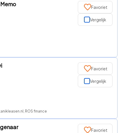
 | Memo
Favoriet
Vergelijk
i
Favoriet
Vergelijk
kanikleasen.nl, ROS finance
Eigenaar
Favoriet