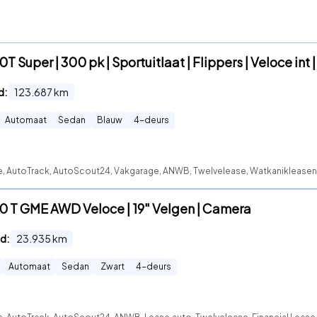
T Super | 300 pk | Sportuitlaat | Flippers | Veloce int |
d:
123.687
km
Automaat
Sedan
Blauw
4
-deurs
te, AutoTrack, AutoScout24, Vakgarage, ANWB, Twelvelease, Watkanikleasen
.0 T GME AWD Veloce | 19" Velgen | Camera
d:
23.935
km
Automaat
Sedan
Zwart
4
-deurs