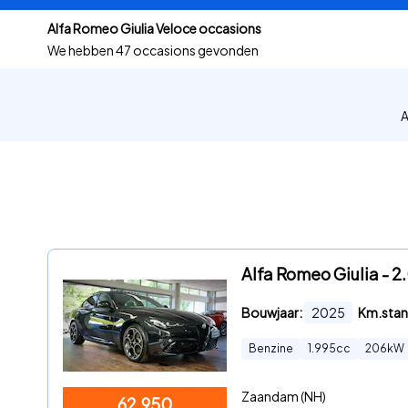
Alfa Romeo Giulia Veloce occasions
We hebben
47 occasions gevonden
A
Alfa Romeo Giulia - 2
Bouwjaar:
2025
Km.stan
Benzine
1.995
cc
206
kW
Zaandam (NH)
62.950