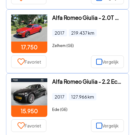
Alfa Romeo Giulia - 2.0T Q2 Veloce 310PK Automaat•Leder•Navi
2017
219.437
km
Zelhem (GE)
17.750
Favoriet
Vergelijk
Alfa Romeo Giulia - 2.2 Eco Business Super
2017
127.966
km
Ede (GE)
15.950
Favoriet
Vergelijk