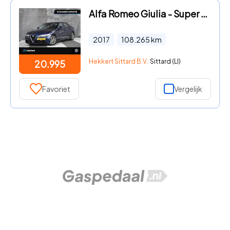
Alfa Romeo Giulia - Super 2.0 Turbo 200pk Automaat CAMERA | DAB | DODE HOEK | 17
2017
108.265
km
Hekkert Sittard B.V.
Sittard (LI)
20.995
Favoriet
Vergelijk