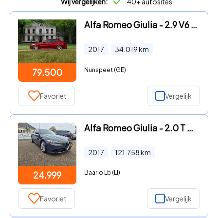
Wij vergelijken:
40+ autosites
Alfa Romeo Giulia - 2.9 V6 Quadrifoglio | Manual
2017
34.019
km
Nunspeet (GE)
79.500
Favoriet
Vergelijk
Alfa Romeo Giulia - 2.0 T AWD Veloce Q4 280PK
2017
121.758
km
Baarlo Lb (LI)
24.999
Favoriet
Vergelijk