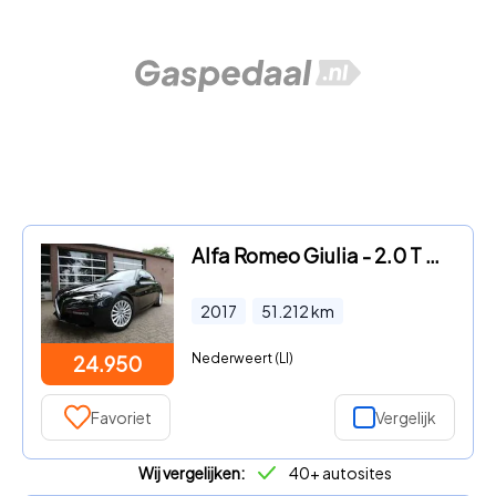
Alfa Romeo Giulia - 2.0 T Aut. Leer Panorama 1e Eig 51 dkm
2017
51.212
km
Nederweert (LI)
24.950
Favoriet
Vergelijk
Wij vergelijken:
40+ autosites