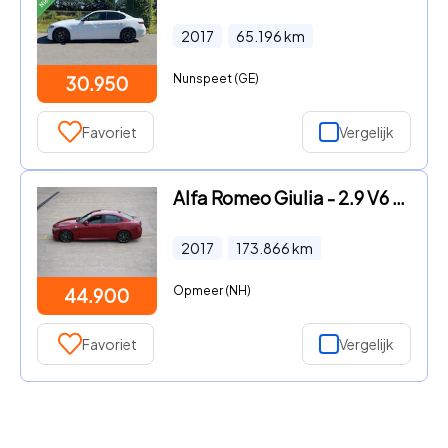
2017
65.196
km
Nunspeet (GE)
30.950
Favoriet
Vergelijk
Alfa Romeo Giulia - 2.9 V6 Quadrifoglio Manual
2017
173.866
km
Opmeer (NH)
44.900
Favoriet
Vergelijk