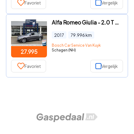
Favoriet
Vergelijk
Alfa Romeo Giulia - 2.0 T Q4 AWD Veloce / 280 Pk / NL-Auto / 1e-Eigenaar / Vol-L
2017
79.996
km
Bosch Car Service Van Kuyk
Schagen (NH)
27.995
Favoriet
Vergelijk