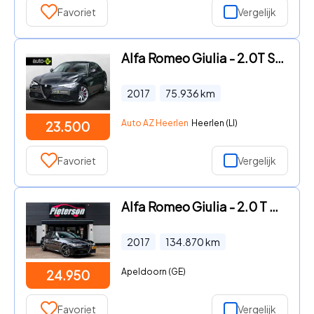
Favoriet
Vergelijk
Alfa Romeo Giulia - 2.0T Super / DAB / Camera / Leder
2017
75.936
km
Auto AZ Heerlen
Heerlen (LI)
23.500
Favoriet
Vergelijk
Alfa Romeo Giulia - 2.0 T AWD Q4 VELOCE H&K ACC MEMORY XENON
2017
134.870
km
Apeldoorn (GE)
24.950
Favoriet
Vergelijk