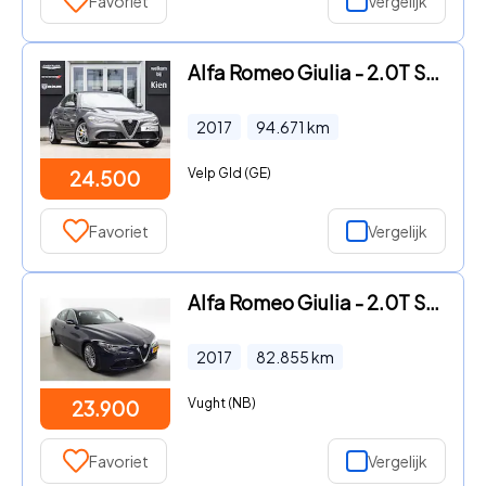
Favoriet
Vergelijk
Alfa Romeo Giulia - 2.0T Super | Xenon | 18" Velgen | BTW Auto |
2017
94.671
km
Velp Gld (GE)
24.500
Favoriet
Vergelijk
Alfa Romeo Giulia - 2.0T Super-1e EIG-Uniek-82dKM │200 pk│Volledig dealer onderh
2017
82.855
km
Vught (NB)
23.900
Favoriet
Vergelijk