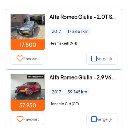
Alfa Romeo Giulia - 2.0T Super|Savalli 291PK|Leder|NAP|CARPLAY
2017
178.661
km
Heemskerk (NH)
17.500
Favoriet
Vergelijk
Alfa Romeo Giulia - 2.9 V6 Quadrifoglio 510PK | Keramische remmen
2017
59.145
km
Hengelo Gld (GE)
57.950
Favoriet
Vergelijk