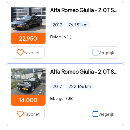
Alfa Romeo Giulia - 2.0T SPRINT
2017
76.751
km
Elsloo Lb (LI)
22.950
Favoriet
Vergelijk
Alfa Romeo Giulia - 2.0T Super Afneembare Trekhaak & Onderhoudsbeurt
2017
222.166
km
Eibergen (GE)
14.000
Favoriet
Vergelijk