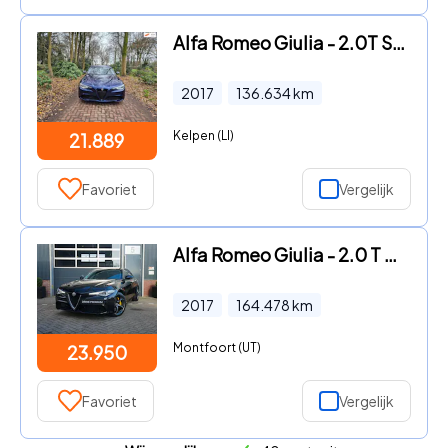
Alfa Romeo Giulia - 2.0T Super
2017
136.634
km
Kelpen (LI)
21.889
Favoriet
Vergelijk
Alfa Romeo Giulia - 2.0 T AWD Veloce
2017
164.478
km
Montfoort (UT)
23.950
Favoriet
Vergelijk