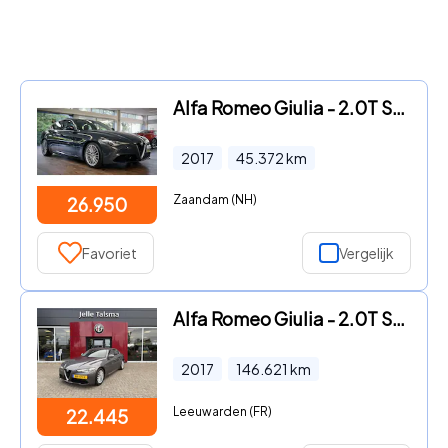
Alfa Romeo Giulia - 2.0T Super | Sport uitlaat | leder | Breedset | 12 mnd Bovag
2017
45.372
km
Zaandam (NH)
26.950
Favoriet
Vergelijk
Alfa Romeo Giulia - 2.0T Super | Climate Control | Navigatie | Afneembare Trekha
2017
146.621
km
Leeuwarden (FR)
22.445