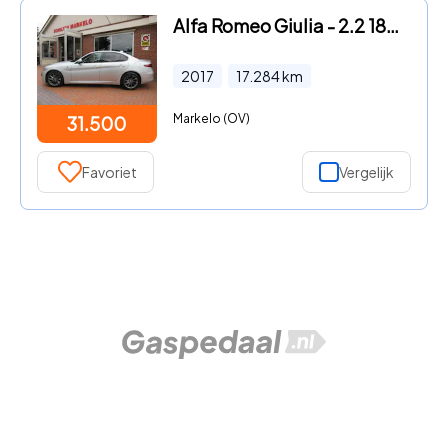
Alfa Romeo Giulia - 2.2 180pk Super 8-traps autom. (132KW) 180 PK
2017
17.284
km
Markelo (OV)
31.500
Favoriet
Vergelijk