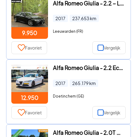
Alfa Romeo Giulia - 2.2 ~ Leder ~ Top staat ~ Xenon ~
2017
237.653
km
Leeuwarden (FR)
9.950
Favoriet
Vergelijk
Alfa Romeo Giulia - 2.2 Eco Business Super CAM. / FLIPPERS / 19''
2017
265.179
km
Doetinchem (GE)
12.950
Favoriet
Vergelijk
Alfa Romeo Giulia - 2.0T Q4 Veloce, 65dkm, 320pk, Squadra