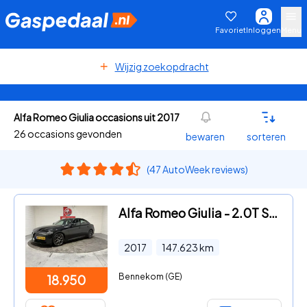
Favoriet
Inloggen
Menu
Wijzig zoekopdracht
Alfa Romeo Giulia occasions uit 2017
26 occasions gevonden
bewaren
sorteren
(47 AutoWeek reviews)
Alfa Romeo Giulia - 2.0T Super, , Volledig dealer onderhouden, Leder met memory,
2017
147.623
km
Bennekom (GE)
18.950