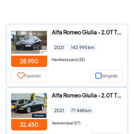
Alfa Romeo Giulia - 2.0T TI | Vol | 12 mnd garantie | Inr. mog
2021
143.995
km
Heinkenszand (ZE)
28.950
Favoriet
Vergelijk
Alfa Romeo Giulia - 2.0T TI Verde Visconti Driver Assist.
2021
77.448
km
Veenendaal (UT)
32.450