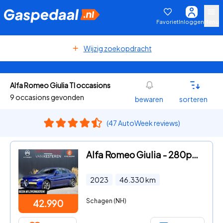
Favoriet
Inloggen
Menu
Wijzig zoekopdracht
Alfa Romeo Giulia TI occasions
9 occasions gevonden
bewaren
sorteren
(47 AutoWeek reviews)
Alfa Romeo Giulia - 280pk Ti AWD I Leder I Navi I Camera I
2023
46.330
km
Schagen (NH)
42.990