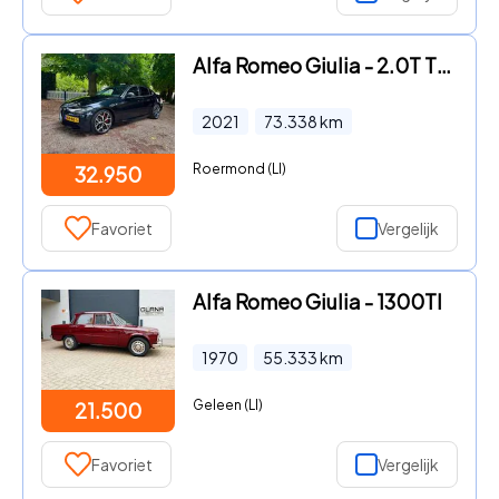
Alfa Romeo Giulia - 2.0T TI /panorama/carplay/harman Kardon
2021
73.338
km
Roermond (LI)
32.950
Favoriet
Vergelijk
Alfa Romeo Giulia - 1300TI
1970
55.333
km
Geleen (LI)
21.500
Favoriet
Vergelijk