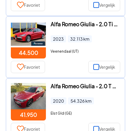
Favoriet
Vergelijk
Alfa Romeo Giulia - 2.0 Ti AWD Facelift Leder
2023
32.113
km
Veenendaal (UT)
44.500
Favoriet
Vergelijk
Alfa Romeo Giulia - 2.0 T Veloce Ti AWD Alfa Rosso - Face lift
2020
54.326
km
Elst Gld (GE)
41.950
Favoriet
Vergelijk