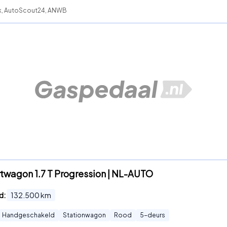
ck, AutoScout24, ANWB
rtwagon 1.7 T Progression | NL-AUTO
d:
132.500
km
Handgeschakeld
Stationwagon
Rood
5
-deurs