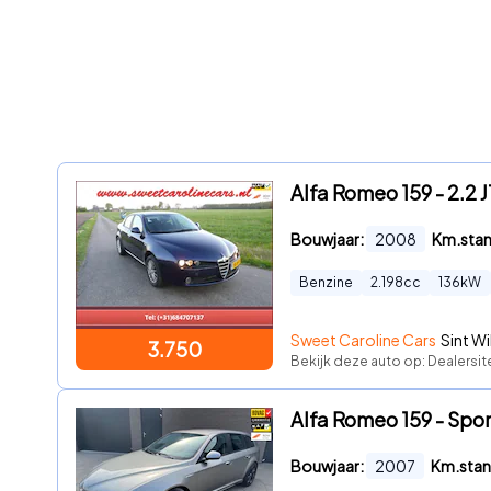
Alfa Romeo 159 - 2.2 J
Bouwjaar:
2008
Km.sta
Benzine
2.198
cc
136
kW
Sweet Caroline Cars
Sint Wi
3.750
Bekijk deze auto op: Dealersi
Alfa Romeo 159 - Spor
Bouwjaar:
2007
Km.stan