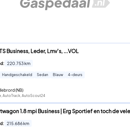
TS Business, Leder, Lmv's, ...VOL
nd:
220.753
km
Handgeschakeld
Sedan
Blauw
4
-deurs
llebrord (NB)
te, AutoTrack, AutoScout24
twagon 1.8 mpi Business | Erg Sportief en toch de vele
d:
215.686
km