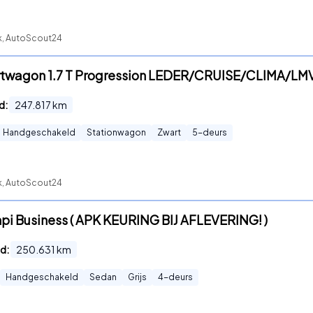
ck, AutoScout24
ortwagon 1.7 T Progression LEDER/CRUISE/CLIMA/
d:
247.817
km
Handgeschakeld
Stationwagon
Zwart
5
-deurs
ck, AutoScout24
mpi Business ( APK KEURING BIJ AFLEVERING! )
d:
250.631
km
Handgeschakeld
Sedan
Grijs
4
-deurs