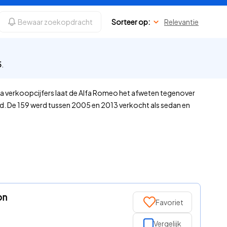
Bewaar zoekopdracht
Sorteer op:
Relevantie
5
.
Qua verkoopcijfers laat de Alfa Romeo het afweten tegenover
d. De 159 werd tussen 2005 en 2013 verkocht als sedan en
on
Favoriet
Vergelijk