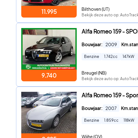
Bilthoven (UT)
11.995
Bekijk deze auto op: AutoTra
Alfa Romeo 159 - S
Bouwjaar:
2009
Km.sta
Benzine
1.742
cc
147
kW
Breugel (NB)
9.740
Bekijk deze auto op: AutoTra
Alfa Romeo 159 - Spo
Bouwjaar:
2007
Km.stan
Benzine
1.859
cc
118
kW
Wijhe (OV)