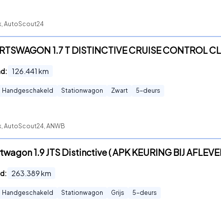
ck, AutoScout24
PORTSWAGON 1.7 T DISTINCTIVE CRUISE CONTROL 
nd:
126.441
km
Handgeschakeld
Stationwagon
Zwart
5
-deurs
ck, AutoScout24, ANWB
rtwagon 1.9 JTS Distinctive ( APK KEURING BIJ AFLEV
d:
263.389
km
Handgeschakeld
Stationwagon
Grijs
5
-deurs