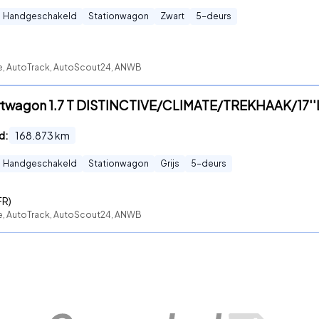
Handgeschakeld
Stationwagon
Zwart
5
-deurs
te, AutoTrack, AutoScout24, ANWB
ortwagon 1.7 T DISTINCTIVE/CLIMATE/TREKHAAK/17'
d:
168.873
km
Handgeschakeld
Stationwagon
Grijs
5
-deurs
FR)
te, AutoTrack, AutoScout24, ANWB