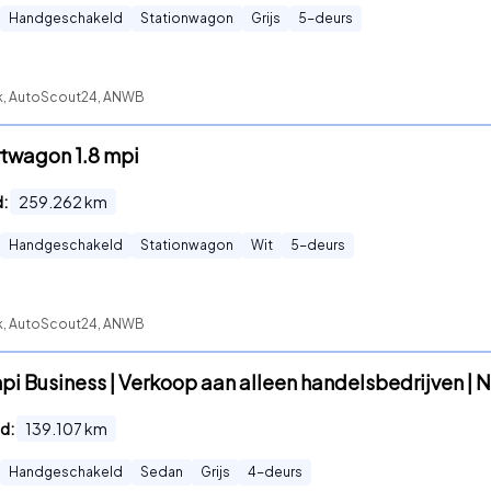
Handgeschakeld
Stationwagon
Grijs
5
-deurs
ck, AutoScout24, ANWB
rtwagon 1.8 mpi
d:
259.262
km
Handgeschakeld
Stationwagon
Wit
5
-deurs
ck, AutoScout24, ANWB
mpi Business | Verkoop aan alleen handelsbedrijven | N
d:
139.107
km
Handgeschakeld
Sedan
Grijs
4
-deurs