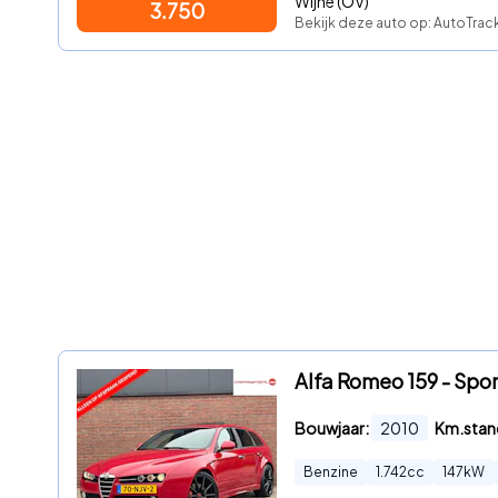
Wijhe (OV)
3.750
Bekijk deze auto op: AutoTra
Alfa Romeo 159 - Spo
Bouwjaar:
2010
Km.stan
Benzine
1.742
cc
147
kW