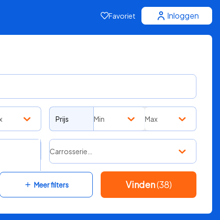
Inloggen
Favoriet
x
Prijs
Min
Max
Carrosserie…
Vinden
(38)
Meer filters