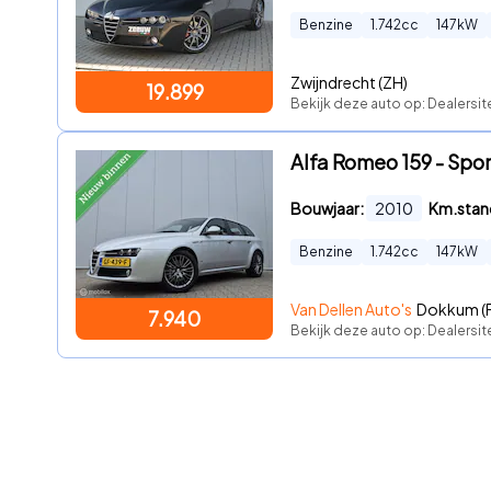
Benzine
1.742
cc
147
kW
Zwijndrecht (ZH)
19.899
Bekijk deze auto op: Dealersi
Alfa Romeo 159 - Sp
Bouwjaar:
2010
Km.stan
Benzine
1.742
cc
147
kW
Van Dellen Auto's
Dokkum (
7.940
Bekijk deze auto op: Dealersi