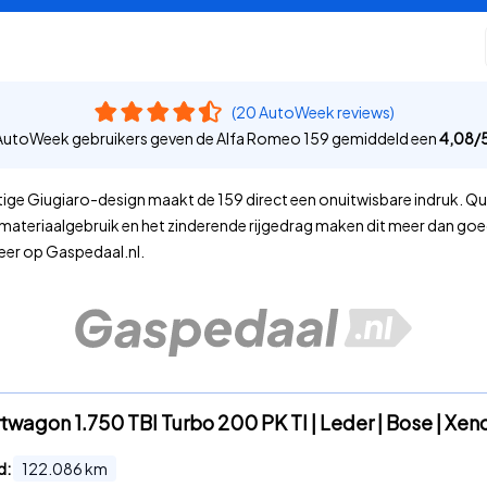
(20 AutoWeek reviews)
AutoWeek gebruikers geven de Alfa Romeo 159 gemiddeld een
4,08
/
chtige Giugiaro-design maakt de 159 direct een onuitwisbare indruk. 
materiaalgebruik en het zinderende rijgedrag maken dit meer dan goe
eer op Gaspedaal.nl.
twagon 1.750 TBI Turbo 200 PK TI | Leder | Bose | Xen
d:
122.086
km