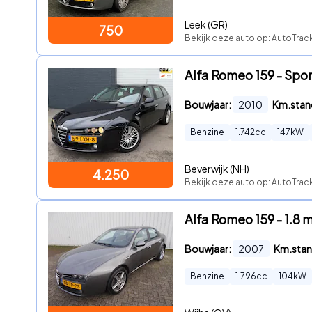
Leek (GR)
750
Bekijk deze auto op: AutoTra
Alfa Romeo 159 - Sp
Bouwjaar:
2010
Km.stan
Benzine
1.742
cc
147
kW
Beverwijk (NH)
4.250
Bekijk deze auto op: AutoTra
Alfa Romeo 159 - 1.8 
Bouwjaar:
2007
Km.stan
Benzine
1.796
cc
104
kW