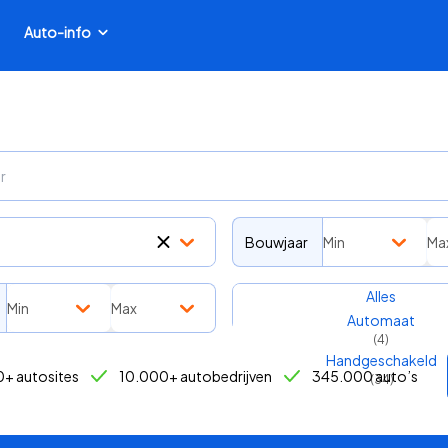
Auto-info
Bouwjaar
Min
Ma
Transmissie
Alles
Min
Max
Automaat
(
4
)
Handgeschakeld
+ autosites
10.000+ autobedrijven
345.000 auto’s
(
34
)