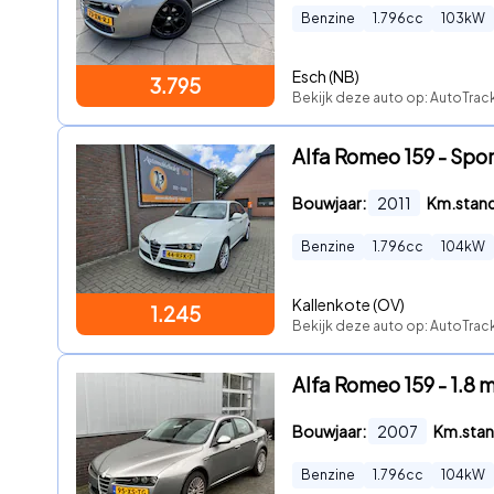
Benzine
1.796
cc
103
kW
Esch (NB)
3.795
Bekijk deze auto op: AutoTra
Alfa Romeo 159 - Spo
Bouwjaar:
2011
Km.stan
Benzine
1.796
cc
104
kW
Kallenkote (OV)
1.245
Bekijk deze auto op: AutoTra
Alfa Romeo 159 - 1.8 
Bouwjaar:
2007
Km.stan
Benzine
1.796
cc
104
kW