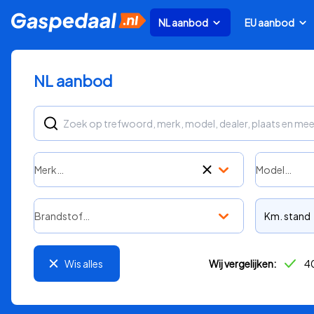
NL aanbod
EU aanbod
NL aanbod
Merk…
Model…
Brandstof…
Km. stand
Wis alles
Wij vergelijken:
40