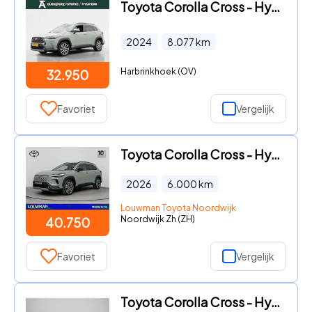
Toyota Corolla Cross - Hybrid 140 Style | Automaat | Elek. achterklep | Adaptieve C
2024
8.077
km
Harbrinkhoek (OV)
32.950
Favoriet
Vergelijk
Toyota Corolla Cross - Hybrid 140 Dynamic *DEMO* | Apple Carplay & Android Auto | P
2026
6.000
km
Louwman Toyota Noordwijk
Noordwijk Zh (ZH)
40.750
Favoriet
Vergelijk
Toyota Corolla Cross - Hybrid 140 Style + Premium Pack I