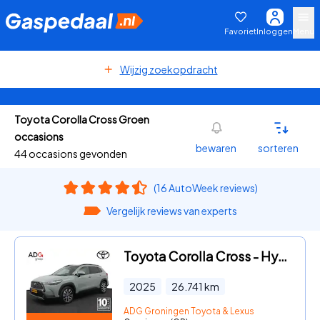
Favoriet
Inloggen
Menu
Wijzig zoekopdracht
Toyota Corolla Cross Groen
occasions
bewaren
sorteren
44 occasions gevonden
(16 AutoWeek reviews)
Vergelijk reviews van experts
Toyota Corolla Cross - Hybrid 200 Executive | Lederen bekleding | Panoramadak | Tre
2025
26.741
km
ADG Groningen Toyota & Lexus