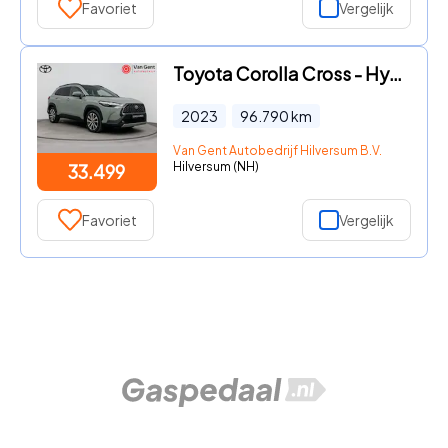
Favoriet
Vergelijk
Toyota Corolla Cross - Hybrid 200 Executive | Panoramdak | Leder | Dodehoek detecti
2023
96.790
km
Van Gent Autobedrijf Hilversum B.V.
Hilversum (NH)
33.499
Favoriet
Vergelijk