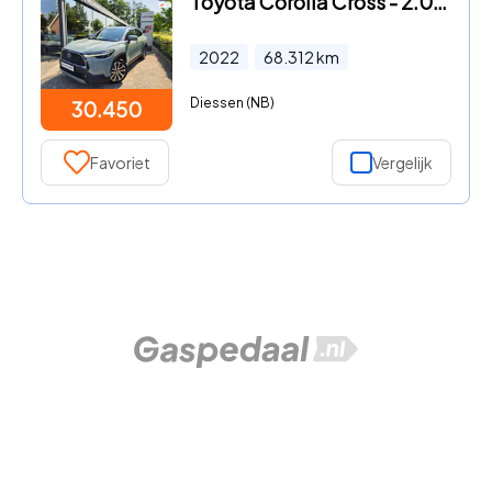
Toyota Corolla Cross - 2.0 Hybrid 200 Style
2022
68.312
km
Diessen (NB)
30.450
Favoriet
Vergelijk