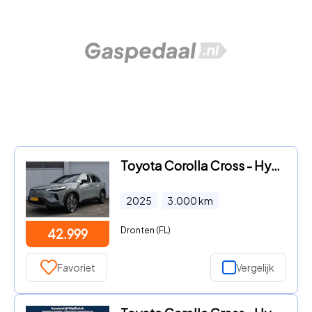
Toyota Corolla Cross - Hybrid 140 Dynamic Automaat 140pk | BSM | Stoel&stuur verwar
2025
3.000
km
Dronten (FL)
42.999
Favoriet
Vergelijk