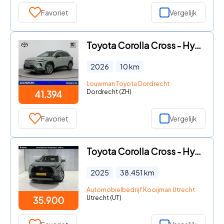
Favoriet
Vergelijk
Toyota Corolla Cross - Hybrid 140 Dynamic | NIEUW & DIRECT LEVERBAAR | Prijs inclus
2026
10
km
Louwman Toyota Dordrecht
Dordrecht (ZH)
41.394
Favoriet
Vergelijk
Toyota Corolla Cross - Hybrid 140 Active | Apple carplay/anroid auto | Camera achte
2025
38.451
km
Automobielbedrijf Kooijman Utrecht B.V.
Utrecht (UT)
35.900