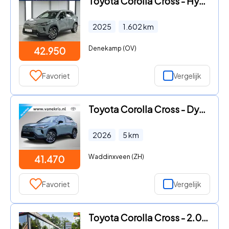
Toyota Corolla Cross - Hybrid 180 Executive | JBL | Leder | 360 camera | Matrix LED
2025
1.602
km
Denekamp (OV)
42.950
Favoriet
Vergelijk
Toyota Corolla Cross - Dynamic , Nieuw en snel leverbaar met € 2.000 inruilvoordeel
2026
5
km
Waddinxveen (ZH)
41.470
Favoriet
Vergelijk
Toyota Corolla Cross - 2.0 Hybrid 200 Style