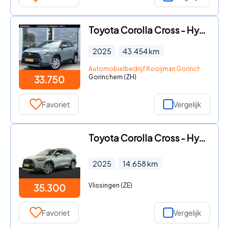
Toyota Corolla Cross - Hybrid 140 Active | NL-Auto | Eerste eigenaar
2025
43.454
km
Automobielbedrijf Kooijman Gorinchem B.V.
Gorinchem (ZH)
33.750
Favoriet
Vergelijk
Toyota Corolla Cross - Hybrid 140 Style
2025
14.658
km
Vlissingen (ZE)
35.300
Favoriet
Vergelijk