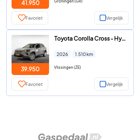
Groningen (GR)
41.950
Favoriet
Vergelijk
Toyota Corolla Cross - Hybrid 140 Active
2026
1.510
km
Vlissingen (ZE)
39.950
Favoriet
Vergelijk