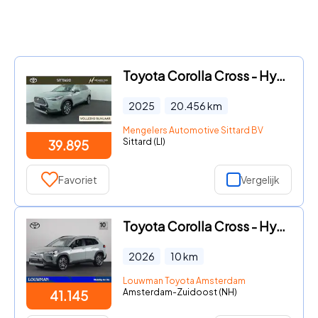
Toyota Corolla Cross - Hybrid 200 Dynamic
2025
20.456
km
Mengelers Automotive Sittard BV
Sittard (LI)
39.895
Favoriet
Vergelijk
Toyota Corolla Cross - Hybrid 140 Dynamic *NIEUW* | Direct leverbaar! |
2026
10
km
Louwman Toyota Amsterdam
Amsterdam-Zuidoost (NH)
41.145