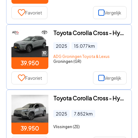
Favoriet
Vergelijk
Toyota Corolla Cross - Hybrid 200 Style | Leder - stof bekleding | Trekhaak | Stoel
2025
15.077
km
ADG Groningen Toyota & Lexus
Groningen (GR)
39.950
Favoriet
Vergelijk
Toyota Corolla Cross - Hybrid 140 Dynamic| Adapt. Cruise| Stoel/Stuur verw.| Cam
2025
7.852
km
Vlissingen (ZE)
39.950