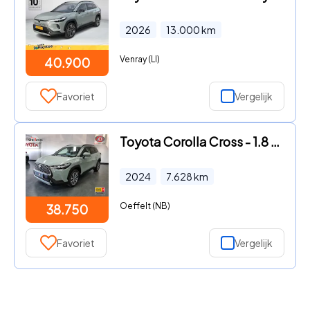
2026
13.000
km
Venray (LI)
40.900
Favoriet
Vergelijk
Toyota Corolla Cross - 1.8 Hybrid 140 Style Plus / DAB / PDC /NAV
2024
7.628
km
Oeffelt (NB)
38.750
Favoriet
Vergelijk