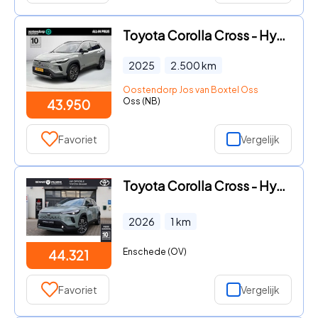
Toyota Corolla Cross - Hybrid 140 Dynamic **PANORAMA DAK/ STOEL EN STUURWIELVERWARM
2025
2.500
km
Oostendorp Jos van Boxtel Oss
Oss (NB)
43.950
Favoriet
Vergelijk
Toyota Corolla Cross - Hybrid 140 Dynamic Panoramadak
2026
1
km
Enschede (OV)
44.321
Favoriet
Vergelijk