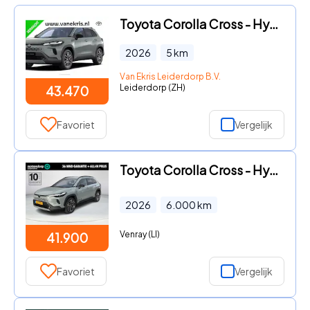
Toyota Corolla Cross - Hybrid 140 Dynamic Nieuw en in augustus leverbaar met € 2.00
2026
5
km
Van Ekris Leiderdorp B.V.
Leiderdorp (ZH)
43.470
Favoriet
Vergelijk
Toyota Corolla Cross - Hybrid 140 Dynamic
2026
6.000
km
Venray (LI)
41.900
Favoriet
Vergelijk