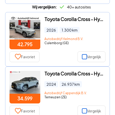
Wij vergelijken:
40+ autosites
Toyota Corolla Cross - Hybrid 140 Dynamic Stoelverwarming | pakeersensoren | Dodeho
2026
1.300
km
Autobedrijf Helmond B.V.
Culemborg (GE)
42.795
Favoriet
Vergelijk
Toyota Corolla Cross - Hybrid 140 Style | Premium Pack | Achterklep elektrisch bedi
2024
26.937
km
Autobedrijf Cappendijk B.V.
Terneuzen (ZE)
34.599
Favoriet
Vergelijk