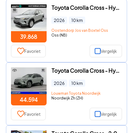
Toyota Corolla Cross - Hybrid 140 Active **NIEUWE AUTO/ DIRECT LEVERBAAR
2026
10
km
Oostendorp Jos van Boxtel Oss
Oss (NB)
39.868
Favoriet
Vergelijk
Toyota Corolla Cross - Hybrid 140 Dynamic | Apple Carplay & Android Auto | Parkeerc
2026
10
km
Louwman Toyota Noordwijk
Noordwijk Zh (ZH)
44.594
Favoriet
Vergelijk