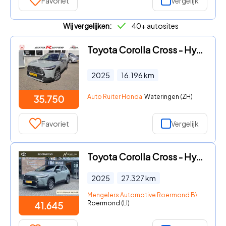
Favoriet
Vergelijk
Wij vergelijken:
40+ autosites
Toyota Corolla Cross - Hybrid 140 Style elektrische achterklep PDC
2025
16.196
km
Auto Ruiter Honda
Wateringen (ZH)
35.750
Favoriet
Vergelijk
Toyota Corolla Cross - Hybrid 200 Executive | Rijklaar | Panoramadak | Stoel/-Stuur
2025
27.327
km
Mengelers Automotive Roermond BV
Roermond (LI)
41.645