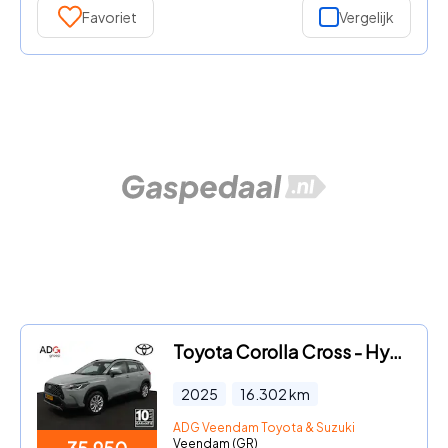
Favoriet
Vergelijk
Toyota Corolla Cross - Hybrid 140 Active | Trekhaak | Apple Carplay / Android Auto
2025
16.302
km
ADG Veendam Toyota & Suzuki
Veendam (GR)