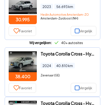
2023
56.693
km
Hedin Automotive Amsterdam-ZO
Amsterdam-Zuidoost (NH)
30.995
Favoriet
Vergelijk
Wij vergelijken:
40+ autosites
Toyota Corolla Cross - Hybrid 200 Executive | Afneembare trekhaak | Elektrische bes
2024
40.810
km
Zevenaar (GE)
38.400
Favoriet
Vergelijk
Toyota Corolla Cross - Hybrid 140 Dynamic