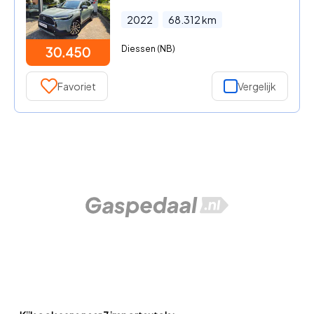
2022
68.312
km
Diessen (NB)
30.450
Favoriet
Vergelijk