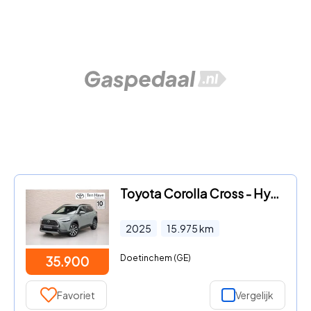
Toyota Corolla Cross - Hybrid 140 Style Automaat | Apple CarPlay en Android Auto |
2025
15.975
km
Doetinchem (GE)
35.900
Favoriet
Vergelijk