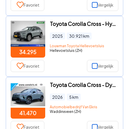
Favoriet
Vergelijk
Toyota Corolla Cross - Hybrid 140 Style | BTW voertuig | Dodehoek detectie | Parkee
2025
30.921
km
Louwman Toyota Hellevoetsluis
Hellevoetsluis (ZH)
34.295
Favoriet
Vergelijk
Toyota Corolla Cross - Dynamic , Nieuw en snel leverbaar met € 2.000 inruilvoordeel
2026
5
km
Automobielbedrijf Van Ekris
Waddinxveen (ZH)
41.470
Favoriet
Vergelijk