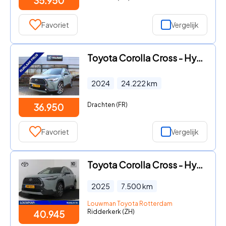
35.950
Favoriet
Vergelijk
Toyota Corolla Cross - Hybrid 200 Style | Rijklaar | Stoelverwarming | Blind Spot |
2024
24.222
km
Drachten (FR)
36.950
Favoriet
Vergelijk
Toyota Corolla Cross - Hybrid 200 Dynamic
2025
7.500
km
Louwman Toyota Rotterdam
Ridderkerk (ZH)
40.945