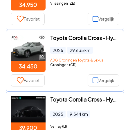
Vlissingen (ZE)
34.950
Favoriet
Vergelijk
Toyota Corolla Cross - Hybrid 140 Style | Navigatie | Electrische achterklep | Park
2025
29.635
km
ADG Groningen Toyota & Lexus
Groningen (GR)
34.450
Favoriet
Vergelijk
Toyota Corolla Cross - Hybrid 200 Style
2025
9.344
km
Venray (LI)
39.900