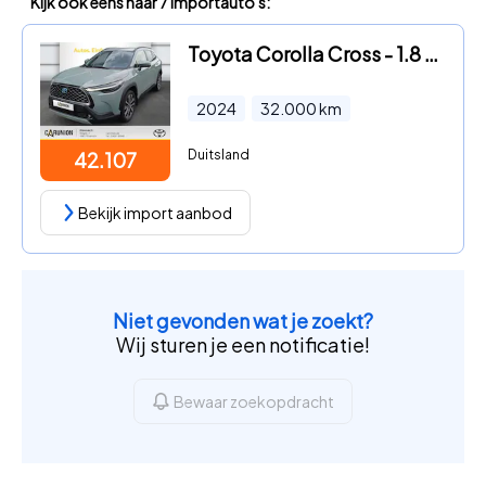
Kijk ook eens naar 7 importauto's:
Toyota Corolla Cross - 1.8 Hybrid Team D FWD Top
2024
32.000
km
Duitsland
42.107
Bekijk import aanbod
Niet gevonden wat je zoekt?
Wij sturen je een notificatie!
Bewaar zoekopdracht