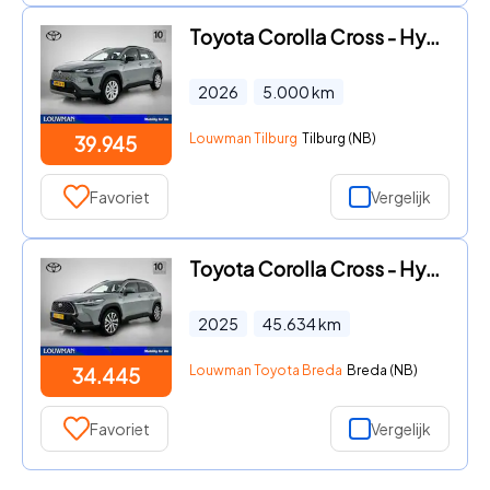
Toyota Corolla Cross - Hybrid 140 Active | Safety pakket | Parkeersensor voor en ac
2026
5.000
km
Louwman Tilburg
Tilburg (NB)
39.945
Favoriet
Vergelijk
Toyota Corolla Cross - Hybrid 140 Style
2025
45.634
km
Louwman Toyota Breda
Breda (NB)
34.445
Favoriet
Vergelijk