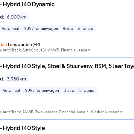
 - Hybrid 140 Dynamic
d:
6.000
km
Automaat
SUV / Terreinwagen
Rood
5
-deurs
rden
Leeuwarden (FR)
e, AutoTrack, AutoScout24, ANWB, FinancialLease.nl
- Hybrid 140 Style, Stoel & Stuur verw, BSM, 5 Jaar To
d:
3.980
km
Automaat
SUV / Terreinwagen
Blauw
5
-deurs
e, AutoTrack, ANWB, Twelvelease, FinancialLease.nl, Watkanikleasen.nl
- Hybrid 140 Style