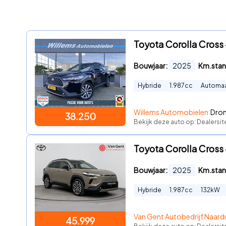
Toyota Corolla Cross 
Bouwjaar:
2025
Km.stan
Hybride
1.987
cc
Automa
Willems Automobielen
Dron
38.250
Bekijk deze auto op: Dealersit
Toyota Corolla Cross -
Bouwjaar:
2025
Km.stan
Hybride
1.987
cc
132
kW
Van Gent Autobedrijf Naard
45.999