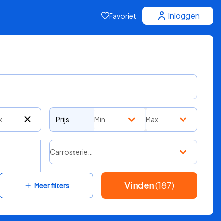
Inloggen
Favoriet
x
Prijs
Min
Max
Carrosserie…
Vinden
(187)
Meer filters