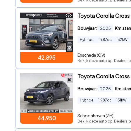
Bekijk deze auto op: Dealersit
Toyota Corolla Cross 
Bouwjaar:
2025
Km.stan
Hybride
1.987
cc
132
kW
Enschede (OV)
42.895
Bekijk deze auto op: Dealersit
Toyota Corolla Cross 
Bouwjaar:
2025
Km.stan
Hybride
1.987
cc
131
kW
Schoonhoven (ZH)
44.950
Bekijk deze auto op: Dealersi