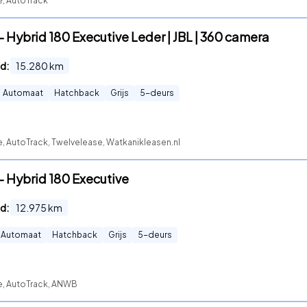
e, AutoTrack
- Hybrid 180 Executive Leder | JBL | 360 camera
d:
15.280
km
Automaat
Hatchback
Grijs
5
-deurs
e, AutoTrack, Twelvelease, Watkanikleasen.nl
- Hybrid 180 Executive
d:
12.975
km
Automaat
Hatchback
Grijs
5
-deurs
te, AutoTrack, ANWB