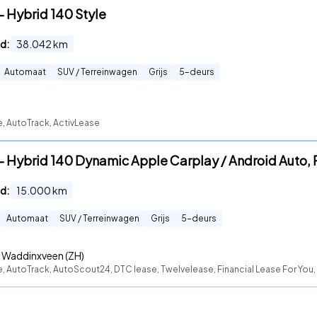
- Hybrid 140 Style
d:
38.042
km
Automaat
SUV / Terreinwagen
Grijs
5
-deurs
e, AutoTrack, ActivLease
 - Hybrid 140 Dynamic Apple Carplay / Android Auto,
d:
15.000
km
Automaat
SUV / Terreinwagen
Grijs
5
-deurs
Waddinxveen (ZH)
e, AutoTrack, AutoScout24, DTC lease, Twelvelease, Financial Lease For You, 