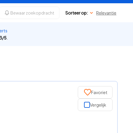
Bewaar zoekopdracht
Sorteer op:
Relevantie
erts
3
/
5
.
Favoriet
Vergelijk