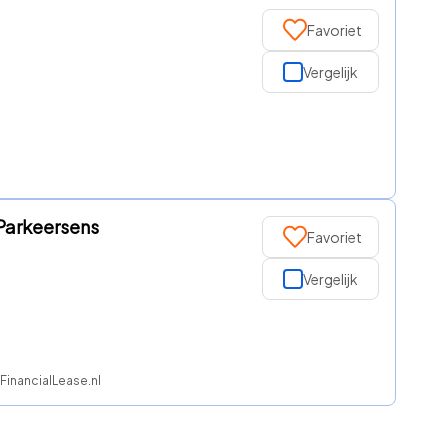
Favoriet
Vergelijk
 Parkeersens
Favoriet
Vergelijk
FinancialLease.nl