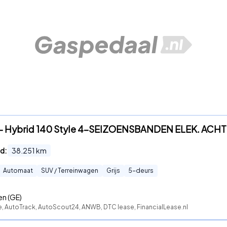
ss - Hybrid 140 Style 4-SEIZOENSBANDEN ELEK. AC
d:
38.251
km
Automaat
SUV / Terreinwagen
Grijs
5
-deurs
n (GE)
e, AutoTrack, AutoScout24, ANWB, DTC lease, FinancialLease.nl