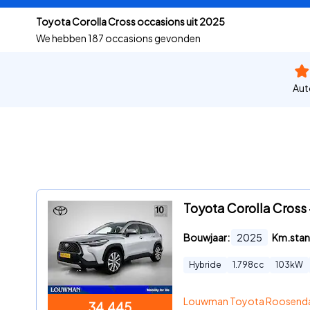
Toyota Corolla Cross occasions uit 2025
We hebben
187 occasions gevonden
Aut
Toyota Corolla Cross 
Bouwjaar:
2025
Km.stan
Hybride
1.798
cc
103
kW
Louwman Toyota Roosend
34.445