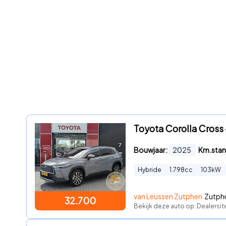
Toyota Corolla Cro
Bouwjaar:
2025
Km.stan
Hybride
1.798
cc
103
kW
van Leussen Zutphen
Zutphe
32.700
Bekijk deze auto op: Dealersit