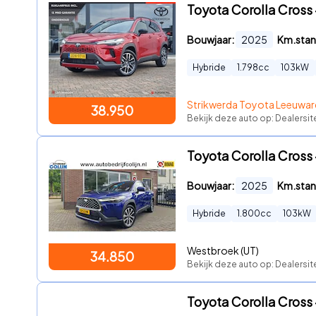
Toyota Corolla Cross
Bouwjaar:
2025
Km.stan
Hybride
1.798
cc
103
kW
Strikwerda Toyota Leeuwa
38.950
Bekijk deze auto op: Dealersit
Toyota Corolla Cross 
Bouwjaar:
2025
Km.stan
Hybride
1.800
cc
103
kW
Westbroek (UT)
34.850
Bekijk deze auto op: Dealersit
Toyota Corolla Cross 