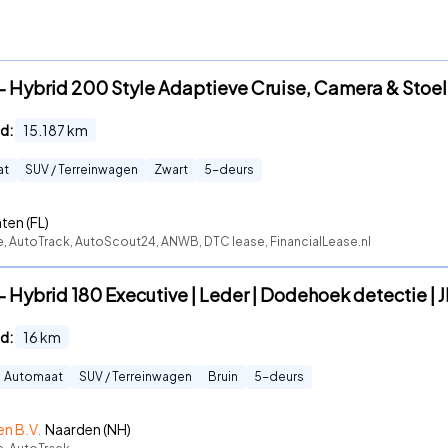
- Hybrid 200 Style Adaptieve Cruise, Camera & Stoel 
d:
15.187
km
at
SUV / Terreinwagen
Zwart
5
-deurs
ten (FL)
e, AutoTrack, AutoScout24, ANWB, DTC lease, FinancialLease.nl
 Hybrid 180 Executive | Leder | Dodehoek detectie | J
d:
16
km
Automaat
SUV / Terreinwagen
Bruin
5
-deurs
en B.V.
Naarden (NH)