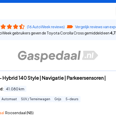
(16 AutoWeek reviews)
Vergelijk reviews van exp
oWeek gebruikers geven de Toyota Corolla Cross gemiddeld een
4,7
- Hybrid 140 Style | Navigatie | Parkeersensoren |
d:
41.080
km
Automaat
SUV / Terreinwagen
Grijs
5
-deurs
aal
Roosendaal (NB)