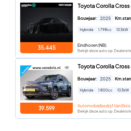
Toyota Corolla Cross 
Bouwjaar:
2025
Km.stan
Hybride
1.798
cc
103
kW
Eindhoven (NB)
35.445
Bekijk deze auto op: Dealersit
Toyota Corolla Cross
Bouwjaar:
2025
Km.stan
Hybride
1.800
cc
103
kW
Automobielbedrijf Van Ekris
39.599
Bekijk deze auto op: Dealersit