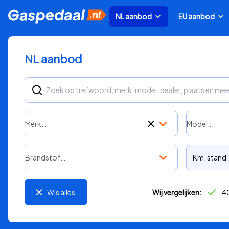
NL aanbod
EU aanbod
NL aanbod
Merk…
Model…
Brandstof…
Km. stand
Wis alles
Wij vergelijken:
40