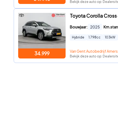
Bekijk deze auto op: Dealersi
Toyota Corolla Cross 
Bouwjaar:
2025
Km.stan
Hybride
1.798
cc
103
kW
Van Gent Autobedrijf Amers
34.999
Bekijk deze auto op: Dealersi