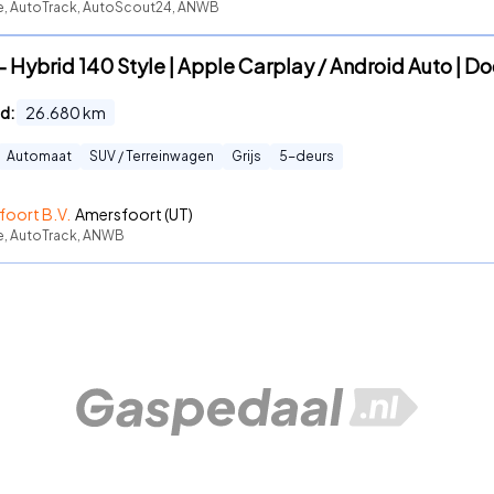
te, AutoTrack, AutoScout24, ANWB
- Hybrid 140 Style | Apple Carplay / Android Auto | 
d:
26.680
km
Automaat
SUV / Terreinwagen
Grijs
5
-deurs
foort B.V.
Amersfoort (UT)
te, AutoTrack, ANWB