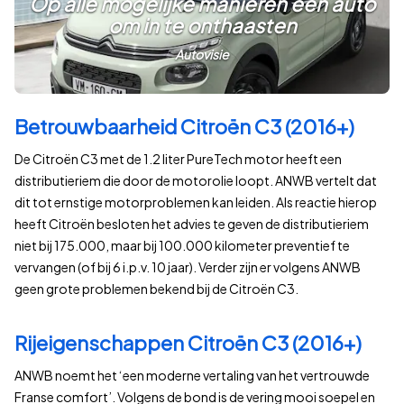
Op alle mogelijke manieren een auto
om in te onthaasten
Autovisie
Betrouwbaarheid Citroën C3 (2016+)
De Citroën C3 met de 1.2 liter PureTech motor heeft een
distributieriem die door de motorolie loopt. ANWB vertelt dat
dit tot ernstige motorproblemen kan leiden. Als reactie hierop
heeft Citroën besloten het advies te geven de distributieriem
niet bij 175.000, maar bij 100.000 kilometer preventief te
vervangen (of bij 6 i.p.v. 10 jaar). Verder zijn er volgens ANWB
geen grote problemen bekend bij de Citroën C3.
Rijeigenschappen Citroën C3 (2016+)
ANWB noemt het ‘een moderne vertaling van het vertrouwde
Franse comfort’. Volgens de bond is de vering mooi soepel en