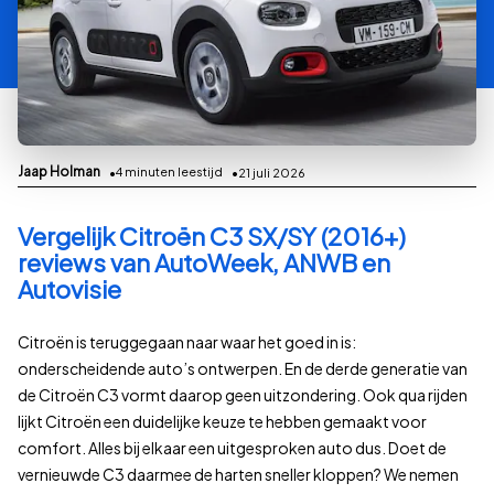
Jaap Holman
4
minuten leestijd
21 juli 2026
Vergelijk Citroën C3 SX/SY (2016+)
reviews van AutoWeek, ANWB en
Autovisie
Citroën is teruggegaan naar waar het goed in is:
onderscheidende auto’s ontwerpen. En de derde generatie van
de Citroën C3 vormt daarop geen uitzondering. Ook qua rijden
lijkt Citroën een duidelijke keuze te hebben gemaakt voor
comfort. Alles bij elkaar een uitgesproken auto dus. Doet de
vernieuwde C3 daarmee de harten sneller kloppen? We nemen