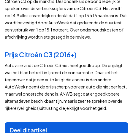
Citroën C3 op de markt is. Desondanks is de bond redelijk te
spreken over de verbruikscijfers van de Citroën C3. Het vindt 1
op 14,9 alleszins redelijk en denkt dat 1 op 15 à 16 haalbaar is. Dat
wordt bevestigd door AutoWeek dat gedurende de duurtest
een verbruik van 1 op 15,1 noteert. Over onderhoudskosten of
afschrijving wordt niets gezegd in de reviews.
Prijs Citroën C3 (2016+)
Autovisie vindt de Citroën C3 niet heel goedkoop. De prijs ligt
wat het blad betreft in lijn met de concurrentie. Daar zet het
tegenover dat je een auto krijgt die anders is dan andere.
AutoWeek noemt de prijs scherp voor een auto die niet perfect,
maar wel onderscheidend is. ANWB zegt dat er goedkopere
alternatieven beschikbaar zijn, maar is zeer te spreken over de
rijkere (veiligheids)uitrusting die je krijgt voor het geld.
Deel dit artikel