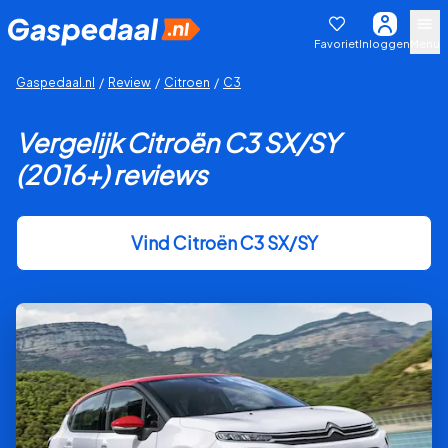
Favoriet
Inloggen
Menu
Gaspedaal.nl
/
Review
/
Citroen
/
C3
Vergelijk Citroën C3 SX/SY
(2016+) reviews
Vind Citroën C3 SX/SY