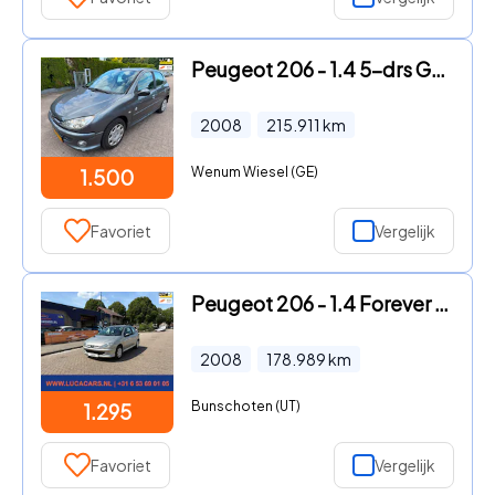
Peugeot 206 - 1.4 5-drs Génération Airco S/K DAK NAP NWE APK BIJ AFLEVERIN
2008
215.911
km
Wenum Wiesel (GE)
1.500
Favoriet
Vergelijk
Peugeot 206 - 1.4 Forever 2X SLEUTEL + BOEKJES
2008
178.989
km
Bunschoten (UT)
1.295
Favoriet
Vergelijk