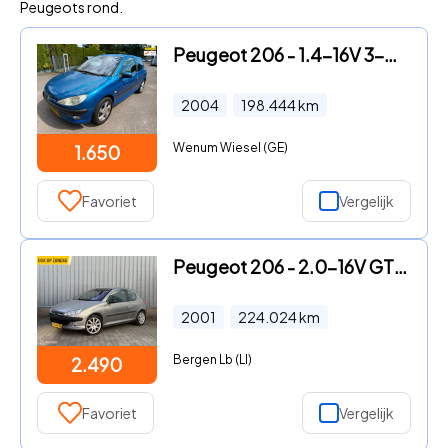
Peugeots rond.
Peugeot 206 - 1.4-16V 3-DRS Gentry AIRCO CRUISE LMV NAP
2004
198.444
km
Wenum Wiesel (GE)
1.650
Favoriet
Vergelijk
Peugeot 206 - 2.0-16V GTI | Leer | Alcantara | Climate
2001
224.024
km
Bergen Lb (LI)
2.490
Favoriet
Vergelijk