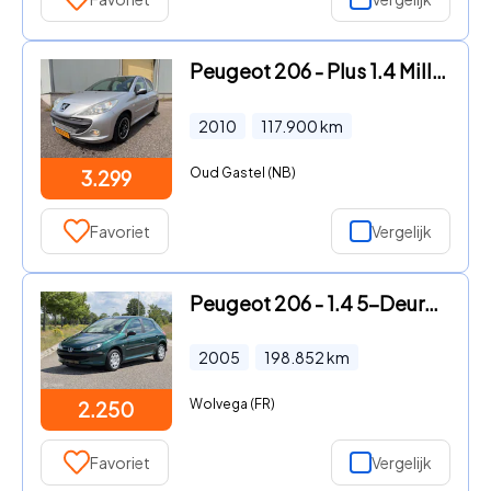
Peugeot 206 - Plus 1.4 Millesim 200
2010
117.900
km
Oud Gastel (NB)
3.299
Favoriet
Vergelijk
Peugeot 206 - 1.4 5-Deurs Airco Topconditie 2005
2005
198.852
km
Wolvega (FR)
2.250
Favoriet
Vergelijk