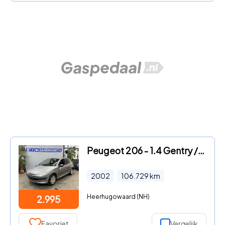
Peugeot 206 - 1.4 Gentry //Autom. // Werkende Airco
2002
106.729
km
Heerhugowaard (NH)
2.995
Favoriet
Vergelijk