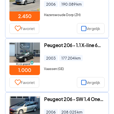
2006
190.089
km
Hazerswoude Dorp (ZH)
2.450
Favoriet
Vergelijk
Peugeot 206 - 1.1 X-line 60PK ElektrRamen, Isofix, Lmv, Radio/Cd-Speler, B
2003
177.204
km
Vaassen (GE)
1.000
Favoriet
Vergelijk
Peugeot 206 - SW 1.4 One-line APK 30-10-2026
2006
208.025
km