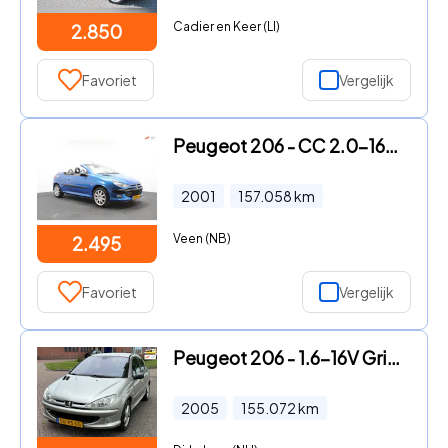
Cadier en Keer (LI)
2.850
Favoriet
Vergelijk
Peugeot 206 - CC 2.0-16V | Climate control | Sportvelgen | Lederen bekledi
2001
157.058
km
Veen (NB)
2.495
Favoriet
Vergelijk
Peugeot 206 - 1.6-16V Griffe 5-Drs ECC Audio-CD Leder Sportstoelen LMV 15"
2005
155.072
km