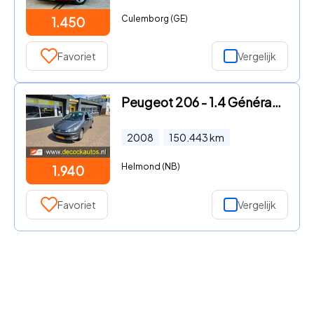
Culemborg (GE)
1.450
Favoriet
Vergelijk
Peugeot 206 - 1.4 Génération/AIRCO
2008
150.443
km
Helmond (NB)
1.940
Favoriet
Vergelijk