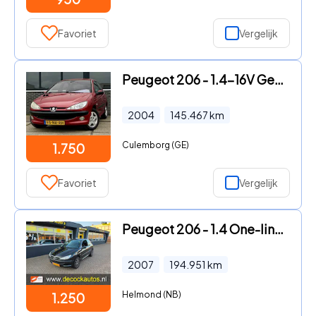
Favoriet
Vergelijk
Peugeot 206 - 1.4-16V Gentry Prem.
2004
145.467
km
Culemborg (GE)
1.750
Favoriet
Vergelijk
Peugeot 206 - 1.4 One-line/ APK 04-2027
2007
194.951
km
Helmond (NB)
1.250