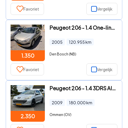
Favoriet
Vergelijk
Peugeot 206 - 1.4 One-line 5 DEURS KM 120955 NAP
2005
120.955
km
Den Bosch (NB)
1.350
Favoriet
Vergelijk
Peugeot 206 - 1.4 3DRS AIRCO APK TOT 16-07-2027
2009
180.000
km
Ommen (OV)
2.350