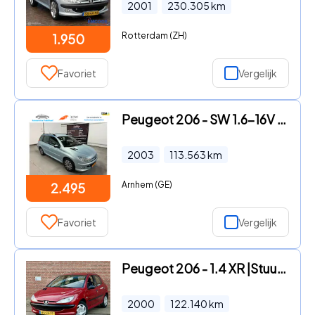
2001
230.305
km
Rotterdam (ZH)
1.950
Favoriet
Vergelijk
Peugeot 206 - SW 1.6-16V XS Automaat AIRCO / NAP / 1E EIGENAAR
2003
113.563
km
Arnhem (GE)
2.495
Favoriet
Vergelijk
Peugeot 206 - 1.4 XR |Stuurbkr | |NAP
2000
122.140
km