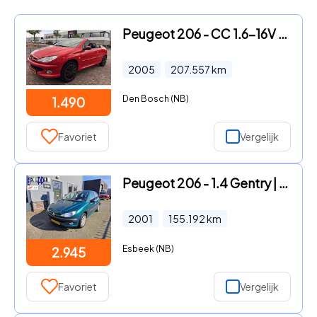
Peugeot 206 - CC 1.6-16V Elektrisch dak
2005
207.557
km
Den Bosch (NB)
1.490
Favoriet
Vergelijk
Peugeot 206 - 1.4 Gentry | Airco | Trekhaak
2001
155.192
km
Esbeek (NB)
2.945
Favoriet
Vergelijk