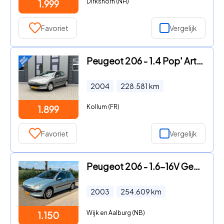
Dirkshorn (NH)
1.999
Favoriet
Vergelijk
Peugeot 206 - 1.4 Pop' Art | 5 Deurs |
2004
228.581
km
Kollum (FR)
1.899
Favoriet
Vergelijk
Peugeot 206 - 1.6-16V Gentry Premium APK 07-2027 AUT Airco
2003
254.609
km
Wijk en Aalburg (NB)
1.150