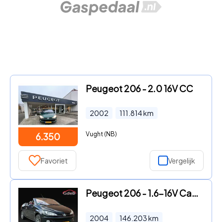
Peugeot 206 - 2.0 16V CC
2002
111.814
km
Vught (NB)
6.350
Favoriet
Vergelijk
Peugeot 206 - 1.6-16V Cabrio Roland Garros edition Leer
2004
146.203
km