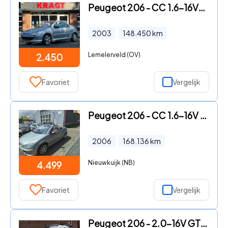
Peugeot 206 - CC 1.6-16V|Cabrio|KOUDE airco| APK 06-03-2027!|cruise|ledere
2003
148.450
km
Lemelerveld (OV)
2.450
Favoriet
Vergelijk
Peugeot 206 - CC 1.6-16V Quiksilver NL auto NAP km 168136 ZEER LUXS AICO E
2006
168.136
km
Nieuwkuijk (NB)
4.499
Favoriet
Vergelijk
Peugeot 206 - 2.0-16V GTI '03 Pano Leder Clima