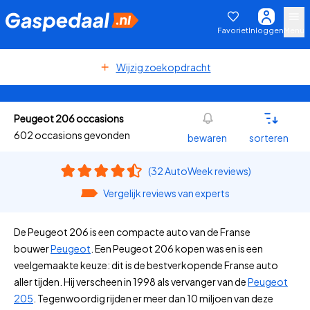
Favoriet
Inloggen
Menu
Wijzig zoekopdracht
Peugeot 206 occasions
602 occasions gevonden
bewaren
sorteren
(32 AutoWeek reviews)
Vergelijk reviews van experts
De Peugeot 206 is een compacte auto van de Franse
bouwer
Peugeot
. Een Peugeot 206 kopen was en is een
veelgemaakte keuze: dit is de bestverkopende Franse auto
aller tijden. Hij verscheen in 1998 als vervanger van de
Peugeot
205
. Tegenwoordig rijden er meer dan 10 miljoen van deze