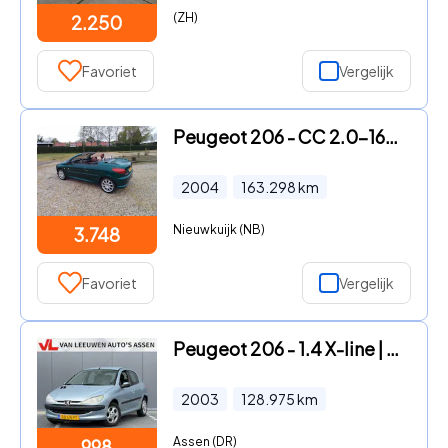
(ZH)
2.250
Favoriet
Vergelijk
Peugeot 206 - CC 2.0-16V Roland Garros NL auto met NAP KM 162 000. Zeer lu
2004
163.298
km
Nieuwkuijk (NB)
3.748
Favoriet
Vergelijk
Peugeot 206 - 1.4 X-line | Nieuw binnen | RIJKLAAR | Apk tot 15-03-2027
2003
128.975
km
Assen (DR)
998