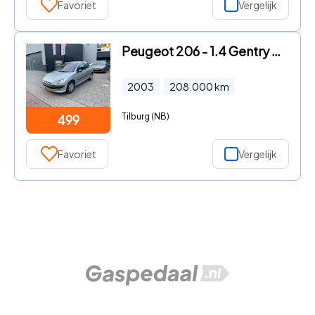
Favoriet
Vergelijk
Peugeot 206 - 1.4 Gentry Airco NAP APK
2003
208.000
km
Tilburg (NB)
499
Favoriet
Vergelijk