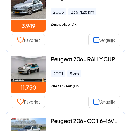
2003
235.428
km
Zuidwolde (DR)
3.949
Favoriet
Vergelijk
Peugeot 206 - RALLY CUP NC4
2001
5
km
Vriezenveen (OV)
11.750
Favoriet
Vergelijk
Peugeot 206 - CC 1.6-16V Roland Garros Clima, radio