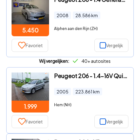
2008
28.586
km
Alphen aan den Rijn (ZH)
5.450
Favoriet
Vergelijk
Wij vergelijken:
40+ autosites
Peugeot 206 - 1.4-16V Quiksilver / Spotieve auto / APK april 2027
2005
223.861
km
Hem (NH)
1.999
Favoriet
Vergelijk