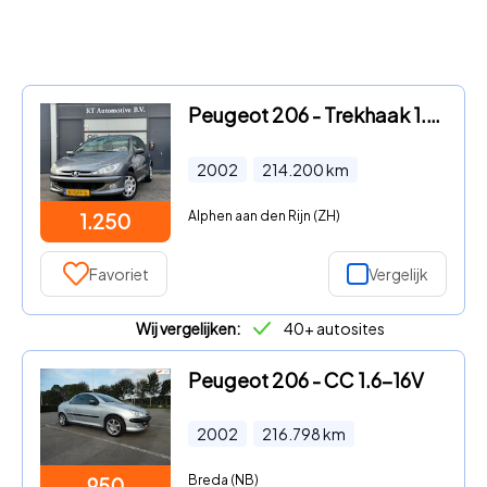
Peugeot 206 - Trekhaak 1.4 5Drs
2002
214.200
km
Alphen aan den Rijn (ZH)
1.250
Favoriet
Vergelijk
Wij vergelijken:
40+ autosites
Peugeot 206 - CC 1.6-16V
2002
216.798
km
Breda (NB)
950