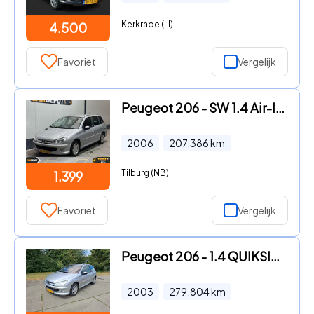
Kerkrade (LI)
4.500
Favoriet
Vergelijk
Peugeot 206 - SW 1.4 Air-line 3 Airco Vol Jaar APK
2006
207.386
km
Tilburg (NB)
1.399
Favoriet
Vergelijk
Peugeot 206 - 1.4 QUIKSILVER
2003
279.804
km