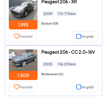
Peugeot 206 - XR
2009
170.775
km
Bedum (GR)
1.995
Favoriet
Vergelijk
Peugeot 206 - CC 2.0-16V
2005
136.015
km
Nederweert (LI)
1.500
Favoriet
Vergelijk