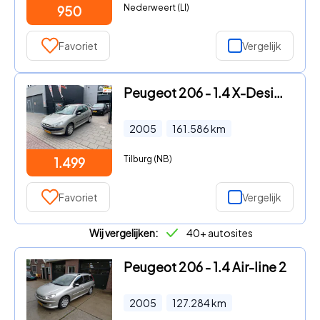
Nederweert (LI)
950
Favoriet
Vergelijk
Peugeot 206 - 1.4 X-Design Sport Trekhaak NAP APK
2005
161.586
km
Tilburg (NB)
1.499
Favoriet
Vergelijk
Wij vergelijken:
40+ autosites
Peugeot 206 - 1.4 Air-line 2
2005
127.284
km