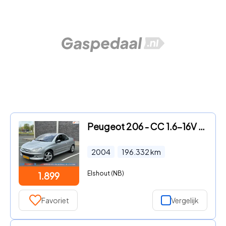
Peugeot 206 - CC 1.6-16V | Airco | LMV | Cabrio Werkt | Rijd Schakelt goed
2004
196.332
km
Elshout (NB)
1.899
Favoriet
Vergelijk