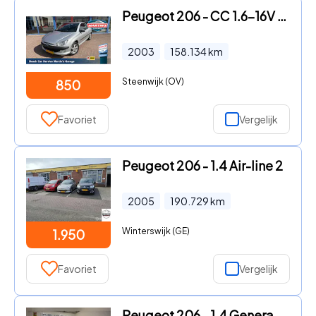
Peugeot 206 - CC 1.6-16V Dak werkt niet volledig! klein prijsje
2003
158.134
km
Steenwijk (OV)
850
Favoriet
Vergelijk
Peugeot 206 - 1.4 Air-line 2
2005
190.729
km
Winterswijk (GE)
1.950
Favoriet
Vergelijk
Peugeot 206 - 1.4 Generation 5 deurs 28.000 Km. Uniek! 1e eig. 75 Pk.