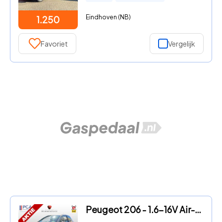
Eindhoven (NB)
1.250
Favoriet
Vergelijk
Peugeot 206 - 1.6-16V Air-line 3 Airco/Alu wielen/Mistl/CD/104000km