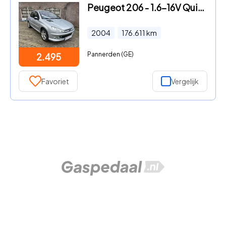
Peugeot 206 - 1.6-16V Quiksilver Clima/Centr. vergr./Elektr. ramen/Lm velg
2004
176.611
km
Pannerden (GE)
2.495
Favoriet
Vergelijk