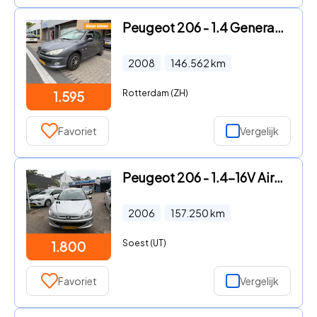
Peugeot 206 - 1.4 Generation KOUDE AIRCO 5HB NAP APK 1-2027 RIJDT GOED CRU
2008
146.562
km
Rotterdam (ZH)
1.595
Favoriet
Vergelijk
Peugeot 206 - 1.4-16V Air-line 3 Nette auto incl. airco en radio
2006
157.250
km
Soest (UT)
1.800
Favoriet
Vergelijk