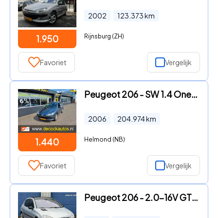
2002
123.373
km
Rijnsburg (ZH)
1.950
Favoriet
Vergelijk
Peugeot 206 - SW 1.4 One-line/TREKHAAK
2006
204.974
km
Helmond (NB)
1.440
Favoriet
Vergelijk
Peugeot 206 - 2.0-16V GTI * Airco * Schuifdak * Elekt. Ramen