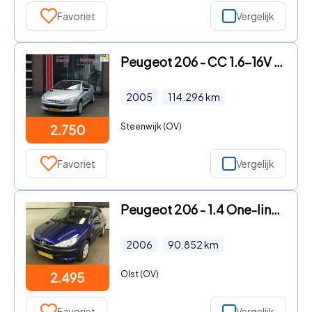
Favoriet
Vergelijk
Peugeot 206 - CC 1.6-16V *WEINIG KM'S* *NETTE AUTO
2005
114.296
km
Steenwijk (OV)
2.750
Favoriet
Vergelijk
Peugeot 206 - 1.4 One-line - Auto - Weinig Km Nap
2006
90.852
km
Olst (OV)
2.495
Favoriet
Vergelijk