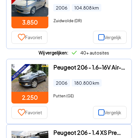
2006
104.808
km
Zuidwolde (DR)
3.850
Favoriet
Vergelijk
Wij vergelijken:
40+ autosites
Peugeot 206 - 1.6-16V Air-line 3 Airco Pdc 5 Drs Carplay Ellec Pakket Trek
2006
180.800
km
Putten (GE)
2.250
Favoriet
Vergelijk
Peugeot 206 - 1.4 XS Premium / Airco / Elektrische ramen / Centrale deurve