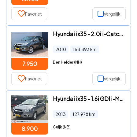
Favoriet
Vergelijk
Hyundai ix35 - 2.0i i-Catcher Automaat Leer Navi Panoramadak Trekhaak (1600
2010
168.893
km
Den Helder (NH)
7.950
Favoriet
Vergelijk
Hyundai ix35 - 1.6i GDI i-Motion Climate control / Stoel verwarming / Cruis
2013
127.978
km
Cuijk (NB)
8.900