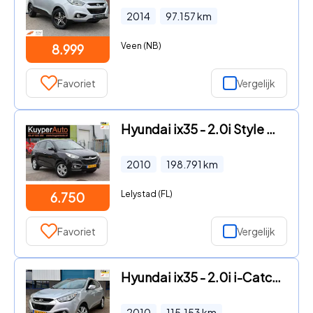
2014
97.157
km
Veen (NB)
8.999
Favoriet
Vergelijk
Hyundai ix35 - 2.0i Style NAP 2E EIG CLIMA -CRUISE/ HALF LEDER NW APK
2010
198.791
km
Lelystad (FL)
6.750
Favoriet
Vergelijk
Hyundai ix35 - 2.0i i-Catcher * PANORAMA * APPLE CARPLAY * STOELVERWARMING
2010
115.153
km