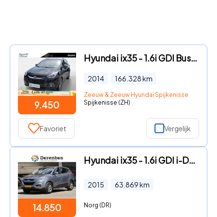
Hyundai ix35 - 1.6i GDI Business Edition |
2014
166.328
km
Zeeuw & Zeeuw Hyundai Spijkenisse
Spijkenisse (ZH)
9.450
Favoriet
Vergelijk
Hyundai ix35 - 1.6i GDI i-Drive | all-season-banden | airco
2015
63.869
km
Norg (DR)
14.850