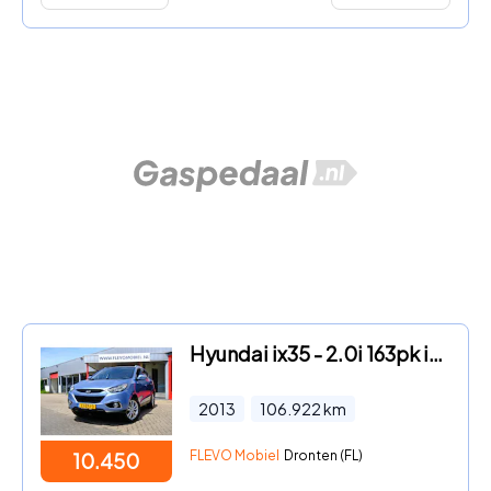
Hyundai ix35 - 2.0i 163pk i-Catcher Leder|Pano|Navi|Clima|Cam
2013
106.922
km
FLEVO Mobiel
Dronten (FL)
10.450