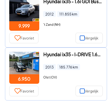
Hyundai ix35 - 1.6i GDI Business Edition cruise, clima, navi
2012
111.855
km
't Zand (NH)
9.999
Favoriet
Vergelijk
Hyundai ix35 - I-DRIVE 1.6GDI, Trekhaak
2013
185.776
km
Olst (OV)
6.950
Favoriet
Vergelijk