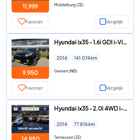
Middelburg (ZE)
11.999
Favoriet
Vergelijk
Hyundai ix35 - 1.6i GDI i-Vision Airco - Achteruitrijcamera - Navigatiesyst
2014
141.074
km
Gemert (NB)
9.950
Favoriet
Vergelijk
Hyundai ix35 - 2.0i 4WD i-Catcher Automaat | Trekhaak 1600kg! | Navigatie |
2014
77.876
km
Terneuzen (ZE)
14.950