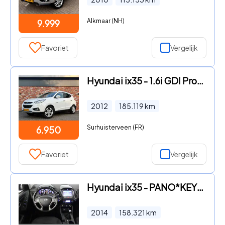
Alkmaar (NH)
9.999
Favoriet
Vergelijk
Hyundai ix35 - 1.6i GDI Pro Cruise Stoelverw Leer Clima Hoogzitter Orig.NL
2012
185.119
km
Surhuisterveen (FR)
6.950
Favoriet
Vergelijk
Hyundai ix35 - PANO*KEYLESS GO*NAVI*CRUISE*CAMERA*LEDER
2014
158.321
km