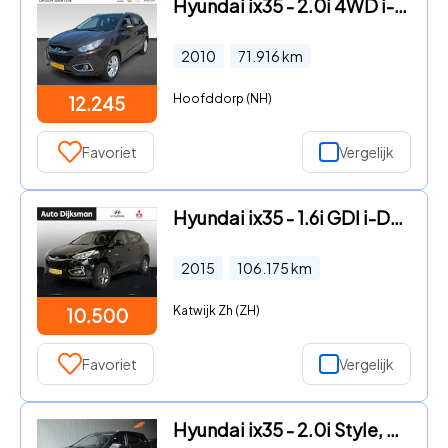
Hyundai ix35 - 2.0i 4WD i-Catcher
2010
71.916
km
Hoofddorp (NH)
12.245
Favoriet
Vergelijk
Hyundai ix35 - 1.6i GDI i-Drive
2015
106.175
km
Katwijk Zh (ZH)
10.500
Favoriet
Vergelijk
Hyundai ix35 - 2.0i Style, clima, cruise, pdc v+a, 17" lmv, half leer