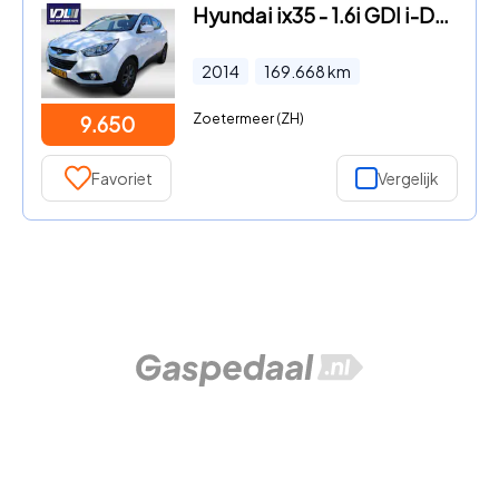
Hyundai ix35 - 1.6i GDI i-Drive Elektrische ramen voor en achter l Lichtmet
2014
169.668
km
Zoetermeer (ZH)
9.650
Favoriet
Vergelijk