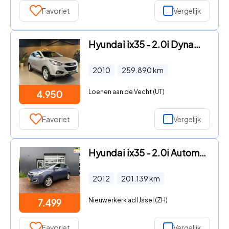
Favoriet
Vergelijk
Hyundai ix35 - 2.0i Dynamic AUTOMAAT | GROOT NAVIGATIE | MULTI MEDIA SCHERM
2010
259.890
km
Loenen aan de Vecht (UT)
4.950
Favoriet
Vergelijk
Hyundai ix35 - 2.0i Automaat i-Catcher | Trekhaak | Camera
2012
201.139
km
Nieuwerkerk ad IJssel (ZH)
7.499
Favoriet
Vergelijk