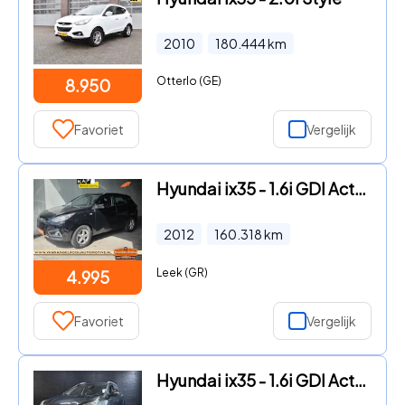
2010
180.444
km
Otterlo (GE)
8.950
Favoriet
Vergelijk
Hyundai ix35 - 1.6i GDI Active, airco, el. pakket, camera, 16" lmv
2012
160.318
km
Leek (GR)
4.995
Favoriet
Vergelijk
Hyundai ix35 - 1.6i GDI Active LEDER TREKHAAK CAMERA CRUISE