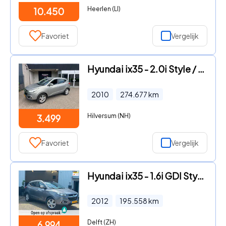
Heerlen (LI)
10.450
Favoriet
Vergelijk
Hyundai ix35 - 2.0i Style / APK APRIL 2027 / EXPORT / CLIMA / EURO-5
2010
274.677
km
Hilversum (NH)
3.499
Favoriet
Vergelijk
Hyundai ix35 - 1.6i GDI Style | PANO | ACHTERUITCAMERA | VOL
2012
195.558
km
Delft (ZH)
6.994