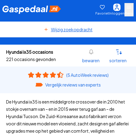
Favoriet
Inloggen
Menu
Wijzig zoekopdracht
Hyundai ix35 occasions
221 occasions gevonden
bewaren
sorteren
(5 AutoWeek reviews)
Vergelijk reviews van experts
De Hyundai ix35 is een middelgrote crossover die in 2010 het
stokje overnam van – en in 2015 weer terug gaf aan – de
Hyundai Tucson. De Zuid-Koreaanse autofabrikant verzon
voor dit nieuwe model een vloeiend, zacht design en gaf allerlei
upgrades mee op het gebied van comfort, veiligheid en