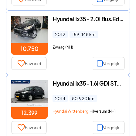
Hyundai ix35 - 2.0i Bus.Ed. | cruise | cam | clima | trekhaak | navi | brt
2012
159.448
km
Zwaag (NH)
10.750
Favoriet
Vergelijk
Hyundai ix35 - 1.6i GDI STYLE | CLIMA | CRUISE | BLUETOOTH | RADIO CD | HAL
2014
80.920
km
Hyundai Wittenberg
Hilversum (NH)
12.399
Favoriet
Vergelijk