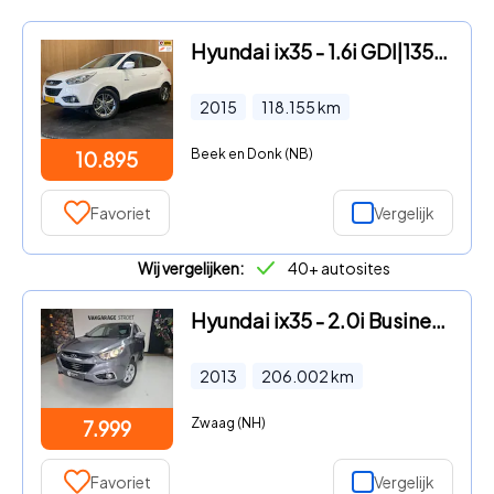
Hyundai ix35 - 1.6i GDI|135 PK|1/2 LEDER|NAVIGATIE|CAMERA|CLIMATE, CRUISE C
2015
118.155
km
Beek en Donk (NB)
10.895
Favoriet
Vergelijk
Wij vergelijken:
40+ autosites
Hyundai ix35 - 2.0i Business Ed.| el.pano | cruise | trekh | clima | cam |
2013
206.002
km
Zwaag (NH)
7.999
Favoriet
Vergelijk