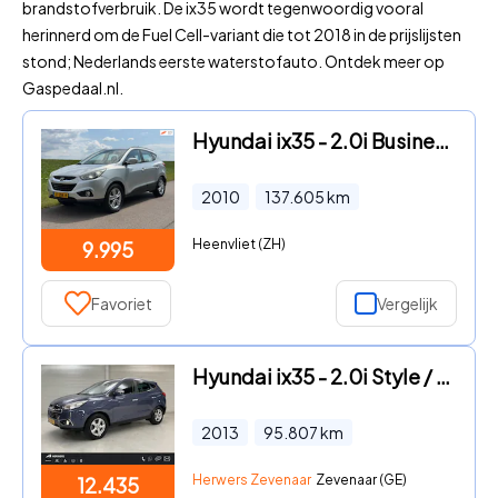
brandstofverbruik. De ix35 wordt tegenwoordig vooral
herinnerd om de Fuel Cell-variant die tot 2018 in de prijslijsten
stond; Nederlands eerste waterstofauto. Ontdek meer op
Gaspedaal.nl.
Hyundai ix35 - 2.0i Business Edition | Automaat | Cruise Control | Trekhaak
2010
137.605
km
Heenvliet (ZH)
9.995
Favoriet
Vergelijk
Hyundai ix35 - 2.0i Style / Half Lederen Bekleding / Trekhaak 1600 KG / Dua
2013
95.807
km
Herwers Zevenaar
Zevenaar (GE)
12.435