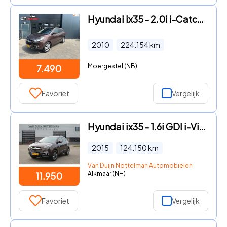
Hyundai ix35 - 2.0i i-Catcher | Panoramadak | Cruise | Keyless | Automaat |
2010
224.154
km
Moergestel (NB)
7.490
Favoriet
Vergelijk
Hyundai ix35 - 1.6i GDI i-Vision / Clima / Cruise / Trekhaak / N.A.P.
2015
124.150
km
Van Duijn Nottelman Automobielen
Alkmaar (NH)
11.950
Favoriet
Vergelijk