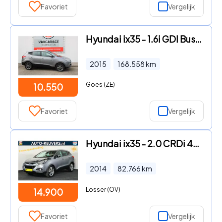
Favoriet
Vergelijk
Hyundai ix35 - 1.6i GDI Business Ed / achteruitrijcamera
2015
168.558
km
Goes (ZE)
10.550
Favoriet
Vergelijk
Hyundai ix35 - 2.0 CRDi 4WD Style / Opendak / Leder / Navi / Camera
2014
82.766
km
Losser (OV)
14.900
Favoriet
Vergelijk