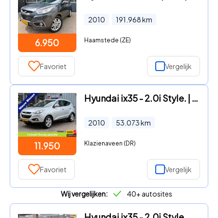
2010
191.968
km
Haamstede (ZE)
6.950
Favoriet
Vergelijk
Hyundai ix35 - 2.0i Style. | AUTOMAAT | TREKHAAK | CRUISE | PDC |
2010
53.073
km
Klazienaveen (DR)
11.950
Favoriet
Vergelijk
Wij vergelijken:
40+ autosites
Hyundai ix35 - 2.0i Style