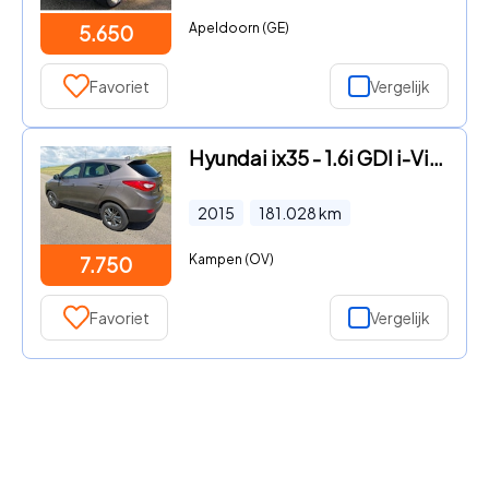
Apeldoorn (GE)
5.650
Favoriet
Vergelijk
Hyundai ix35 - 1.6i GDI i-Vision
2015
181.028
km
Kampen (OV)
7.750
Favoriet
Vergelijk