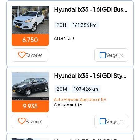
Hyundai ix35 - 1.6i GDI Business Edition Stoelverwarming/Airco
2011
181.356
km
Assen (DR)
6.750
Favoriet
Vergelijk
Hyundai ix35 - 1.6i GDI Style / Climate Control / Keyless entry en Go / Cru
2014
107.426
km
Auto Herwers Apeldoorn BV
Apeldoorn (GE)
9.935
Favoriet
Vergelijk