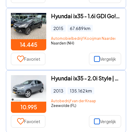
Hyundai ix35 - 1.6i GDI Go! Trekhaak|1e eigenaar
2015
67.689
km
Automobielbedrijf Kooijman Naarden B.V.
Naarden (NH)
14.445
Favoriet
Vergelijk
Hyundai ix35 - 2.0i Style | Cruise | Clima | Keyless start+entry | PDC | Ha
2013
135.162
km
Autobedrijf van der Knaap
Zeewolde (FL)
10.995
Favoriet
Vergelijk