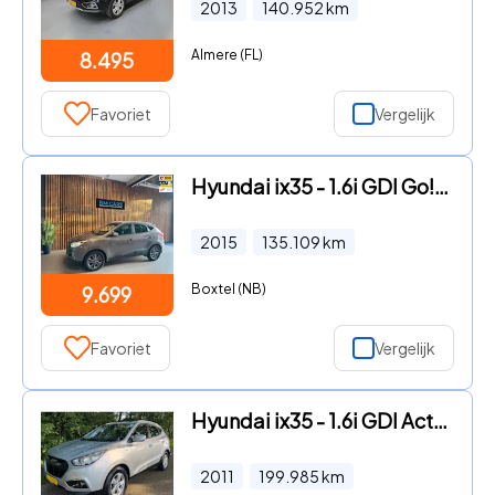
2013
140.952
km
Almere (FL)
8.495
Favoriet
Vergelijk
Hyundai ix35 - 1.6i GDI Go! Camera, Trekhaak, Led
2015
135.109
km
Boxtel (NB)
9.699
Favoriet
Vergelijk
Hyundai ix35 - 1.6i GDI Active 2011 AIRCO CLIMA TREKHAAK AUTO
2011
199.985
km