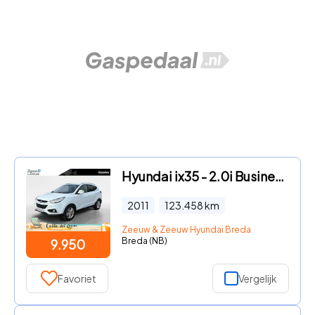
Hyundai ix35 - 2.0i Business Edition | Navi | Leder | Climate control
2011
123.458
km
Zeeuw & Zeeuw Hyundai Breda
Breda (NB)
9.950
Favoriet
Vergelijk