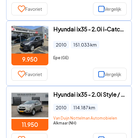
Favoriet
Vergelijk
Hyundai ix35 - 2.0i i-Catcher AUTOMAAT-CLIMA
2010
151.033
km
Epe (GE)
9.950
Favoriet
Vergelijk
Hyundai ix35 - 2.0i Style / Automaat / Panoramadak / N.A.P.
2010
114.187
km
Van Duijn Nottelman Automobielen
Alkmaar (NH)
11.950