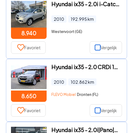
Hyundai ix35 - 2.0i i-Catcher, Automaat, Navigatie, panodak, Clima, Bluetoo
2010
192.995
km
Westervoort (GE)
8.940
Favoriet
Vergelijk
Hyundai ix35 - 2.0 CRDi 184pk HP 4WD i-Catcher Aut. Pano|Leder|Cam|LMV
2010
102.862
km
FLEVO Mobiel
Dronten (FL)
8.650
Favoriet
Vergelijk
Hyundai ix35 - 2.0i|Pano|Airco|Cruise control|Nieuw APK