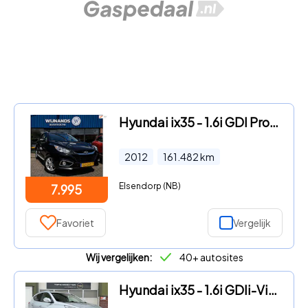
Hyundai ix35 - 1.6i GDI Pro Trekhaak Stoelvw Clima Cruise Scherm
2012
161.482
km
Elsendorp (NB)
7.995
Favoriet
Vergelijk
Wij vergelijken:
40+ autosites
Hyundai ix35 - 1.6i GDIi-Vision/CAMERA/STOELV/STUURV/PARKS/APK