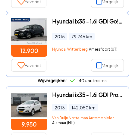
Favoriet
Vergelijk
Hyundai ix35 - 1.6i GDI Go! | Navigatie | Camera | Climate Control | Led Da
2015
79.746
km
Hyundai Wittenberg
Amersfoort (UT)
12.900
Favoriet
Vergelijk
Wij vergelijken:
40+ autosites
Hyundai ix35 - 1.6i GDI Pro / Leer / Stoelverwarming / N.A.P.
2013
142.050
km
Van Duijn Nottelman Automobielen
Alkmaar (NH)
9.950