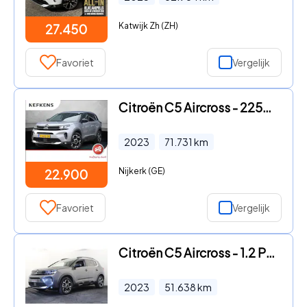
Katwijk Zh (ZH)
27.450
Favoriet
Vergelijk
Citroën C5 Aircross - 225pk Plug-in Hybrid Feel | 1ste eigenaar | Camera | Dodehoe
2023
71.731
km
Nijkerk (GE)
22.900
Favoriet
Vergelijk
Citroën C5 Aircross - 1.2 PureTech Business Plus
2023
51.638
km