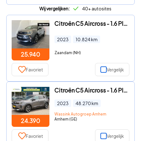
Wij vergelijken:
40+ autosites
Citroën C5 Aircross - 1.6 Plug-in Hybrid 180 Business Plus | APPLE CARPLAY & ANDRO
2023
10.824
km
Zaandam (NH)
25.940
Favoriet
Vergelijk
Citroën C5 Aircross - 1.6 Plug-in Hybrid 225 Feel
2023
48.270
km
Wassink Autogroep Arnhem
Arnhem (GE)
24.390
Favoriet
Vergelijk