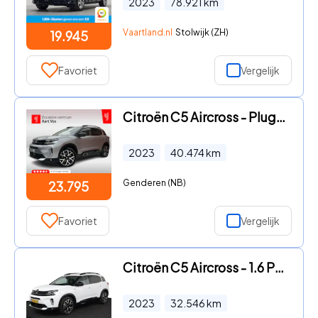
2023
78.921
km
Vaartland.nl
Stolwijk (ZH)
19.945
Favoriet
Vergelijk
Citroën C5 Aircross - Plug-in Hybrid 225 Shine | Schuifdak | Keyless | Camera voor
2023
40.474
km
Genderen (NB)
23.795
Favoriet
Vergelijk
Citroën C5 Aircross - 1.6 PHEV Plug-in Hybrid 225PK Shine Aut. | Navigatie | Camer
2023
32.546
km