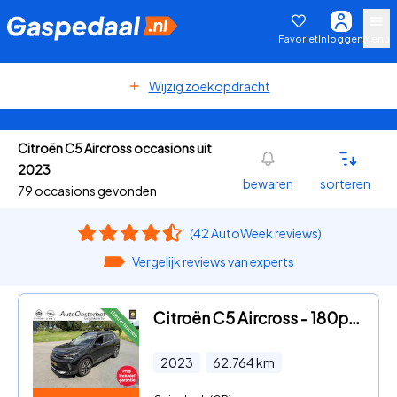
Favoriet
Inloggen
Menu
Wijzig zoekopdracht
Citroën C5 Aircross occasions uit
2023
bewaren
sorteren
79 occasions gevonden
(42 AutoWeek reviews)
Vergelijk reviews van experts
Citroën C5 Aircross - 180pk Plug-in Hybrid Business Plus
2023
62.764
km