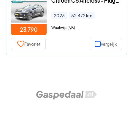
Citroën C5 Aircross - Plug-in Hybrid 225 EAT8 Shine | Leder | Navi | Airco | Panor
2023
82.472
km
Waalwijk (NB)
23.790
Favoriet
Vergelijk