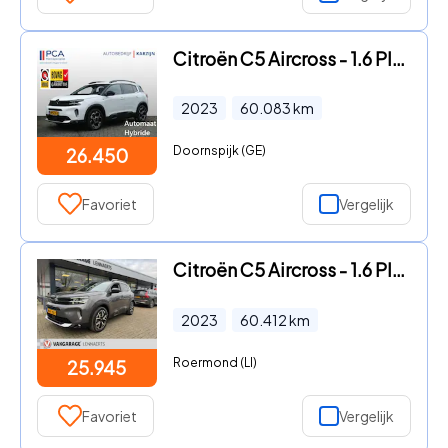
Citroën C5 Aircross - 1.6 Plug-in Hybrid Feel
2023
60.083
km
Doornspijk (GE)
26.450
Favoriet
Vergelijk
Citroën C5 Aircross - 1.6 Plug-in Hybrid (225 pk) Shine, navi, leer, ect. Rijklaar
2023
60.412
km
Roermond (LI)
25.945
Favoriet
Vergelijk