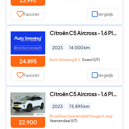
23.995
Favoriet
Vergelijk
Citroën C5 Aircross - 1.6 Plug-in Hybrid 225 Shine | Stoelverwarming | Navigatie |
2023
14.000
km
Auto Smeeing B.V.
Soest (UT)
24.895
Favoriet
Vergelijk
Citroën C5 Aircross - 1.6 Plug-in Hybrid Shine | Adapt. Cruise | Stoelverwarming |
2023
75.895
km
Broekhuis Veenendaal Peugeot Jeep Fiat Citr
Veenendaal (UT)
22.900