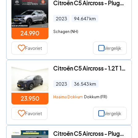
Citroën C5 Aircross - Plug-in Hybrid 225 Shine I Leder I
2023
94.647
km
Schagen (NH)
24.990
Favoriet
Vergelijk
Citroën C5 Aircross - 1.2T 130pk C-Series | PHC Vering | Comfort Seats | Achteruit
2023
36.543
km
Haaima Dokkum
Dokkum (FR)
23.950
Favoriet
Vergelijk
Citroën C5 Aircross - Plug-in Hybrid 180 Business Plus | Pack Park Assist | Apple