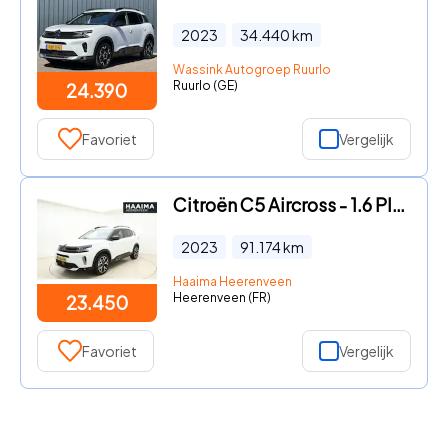
2023
34.440
km
Wassink Autogroep Ruurlo
Ruurlo (GE)
24.390
Favoriet
Vergelijk
Citroën C5 Aircross - 1.6 Plug-in Hybrid 180pk Automaat Business Plus | Navigatie
2023
91.174
km
Haaima Heerenveen
Heerenveen (FR)
23.450
Favoriet
Vergelijk