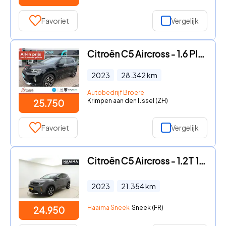
Favoriet
Vergelijk
Citroën C5 Aircross - 1.6 Plug-in Hybrid 225 Shine Adaptive cruise control
2023
28.342
km
Autobedrijf Broere
Krimpen aan den IJssel (ZH)
25.750
Favoriet
Vergelijk
Citroën C5 Aircross - 1.2T 130pk C-Series | Comfort Seats | PHC Vering | Achteruit
2023
21.354
km
Haaima Sneek
Sneek (FR)
24.950