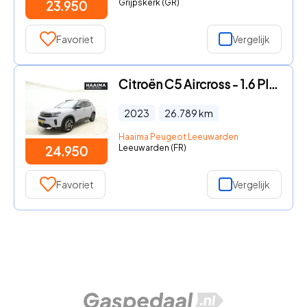
Grijpskerk (GR)
23.950
Favoriet
Vergelijk
Citroën C5 Aircross - 1.6 Plug-in Hybrid 180 Feel | Trekhaak | Achteruitrijcamera
2023
26.789
km
Haaima Peugeot Leeuwarden
Leeuwarden (FR)
24.950
Favoriet
Vergelijk