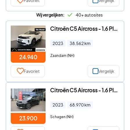
Favoriet
Vergelijk
Wij vergelijken:
40+ autosites
Citroën C5 Aircross - 1.6 Plug-in Hybrid 225 Shine | APPLE CARPLAY & ANDROID AUTO
2023
38.562
km
Zaandam (NH)
24.940
Favoriet
Vergelijk
Citroën C5 Aircross - 1.6 Plug-in Hybrid 225 Feel EAT8 Automaat Airco Navi Camera
2023
68.970
km
Schagen (NH)
23.900