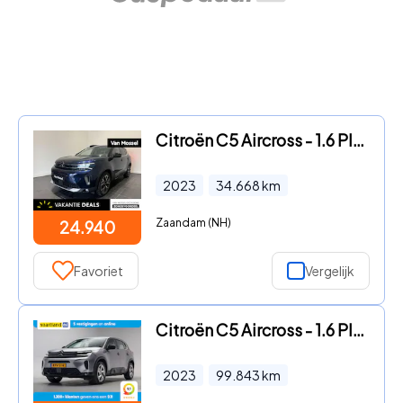
Citroën C5 Aircross - 1.6 Plug-in Hybrid 225 Shine | APPLE CARPLAY & ANDROID AUTO
2023
34.668
km
Zaandam (NH)
24.940
Favoriet
Vergelijk
Citroën C5 Aircross - 1.6 Plug-in Hybrid 225pk Feel Aut [ Navi Trekhaak Camera Cli
2023
99.843
km