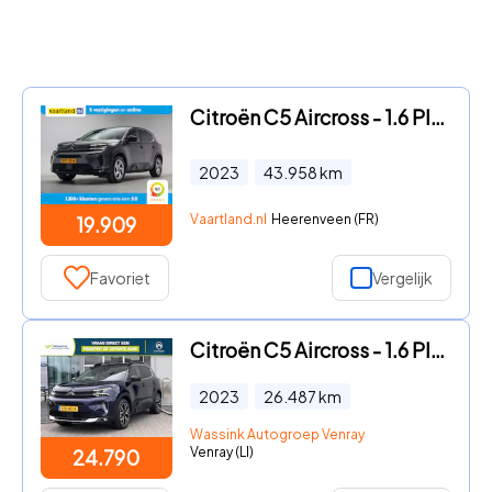
Citroën C5 Aircross - 1.6 Plug-in Hybrid 225pk Feel Aut [ Navi Camera Climate ]
2023
43.958
km
Vaartland.nl
Heerenveen (FR)
19.909
Favoriet
Vergelijk
Citroën C5 Aircross - 1.6 Plug-in Hybrid 225 Shine Elektrische Stoel | Stoelverwar
2023
26.487
km
Wassink Autogroep Venray
Venray (LI)
24.790