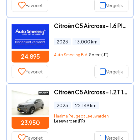
Favoriet
Vergelijk
Citroën C5 Aircross - 1.6 Plug-in Hybrid 225 Shine | Stoelverwarming | Navigatie |
2023
13.000
km
Auto Smeeing B.V.
Soest (UT)
24.895
Favoriet
Vergelijk
Citroën C5 Aircross - 1.2T 130pk C-Series | Comfort Seats | PHC Vering | Achteruit
2023
22.149
km
Haaima Peugeot Leeuwarden
Leeuwarden (FR)
23.950
Favoriet
Vergelijk