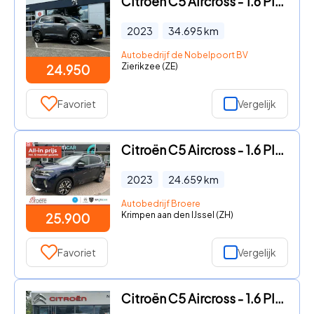
Citroën C5 Aircross - 1.6 Plug-in Hybrid 180pk EAT8 Feel TREKHAAK | Apple Carplay
2023
34.695
km
Autobedrijf de Nobelpoort BV
Zierikzee (ZE)
24.950
Favoriet
Vergelijk
Citroën C5 Aircross - 1.6 Plug-in Hybrid 225 Shine Verwarmde voorstoelen, SOH 98%
2023
24.659
km
Autobedrijf Broere
Krimpen aan den IJssel (ZH)
25.900
Favoriet
Vergelijk
Citroën C5 Aircross - 1.6 Plug-in Hybrid Shine AUTOMAAT