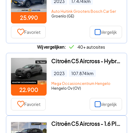
2023
17.474
km
Auto Huitink Grooters Bosch Car Service
Groenlo (GE)
25.990
Favoriet
Vergelijk
Wij vergelijken:
40+ autosites
Citroën C5 Aircross - Hybrid 225 e-EAT8 Feel | NAVIGATIE | HALF-LEDER | PARKEERSEN
2023
107.874
km
Mega Occasioncentrum Hengelo
Hengelo Ov (OV)
22.900
Favoriet
Vergelijk
Citroën C5 Aircross - 1.6 Plug-in Hybrid 225 Feel | Camera | Carplay | 18"