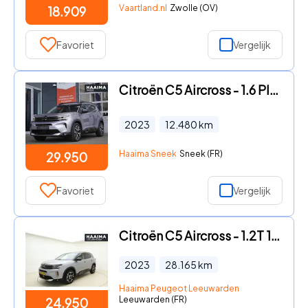
Vaartland.nl
Zwolle (OV)
18.909
Favoriet
Vergelijk
Citroën C5 Aircross - 1.6 Plug-in Hybrid 225 Shine Automaat | Parkeersensoren | Ac
2023
12.480
km
Haaima Sneek
Sneek (FR)
29.950
Favoriet
Vergelijk
Citroën C5 Aircross - 1.2T 130pk C-Series | Comfort Seats | PHC Vering | Achteruit
2023
28.165
km
Haaima Peugeot Leeuwarden
Leeuwarden (FR)
24.950