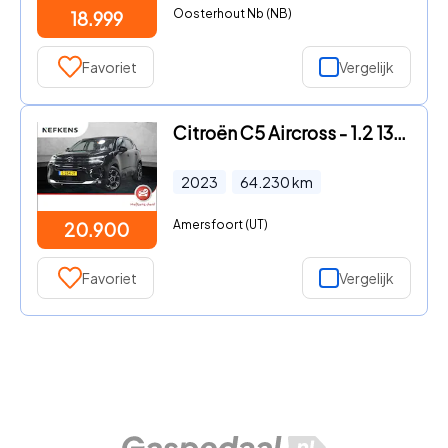
Oosterhout Nb (NB)
18.999
Favoriet
Vergelijk
Citroën C5 Aircross - 1.2 130PK Feel | 1ste eigenaar | AppleCarPlay/AndroidAuto |
2023
64.230
km
Amersfoort (UT)
20.900
Favoriet
Vergelijk