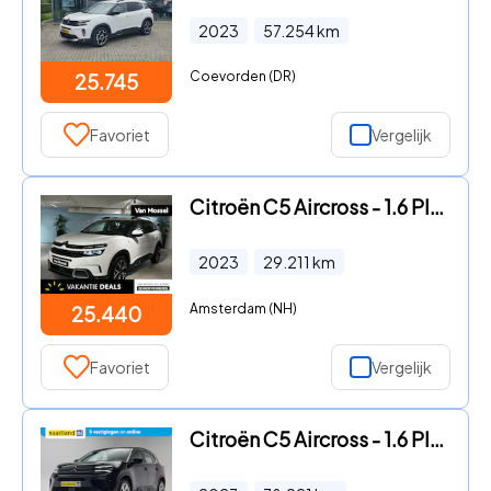
2023
57.254
km
Coevorden (DR)
25.745
Favoriet
Vergelijk
Citroën C5 Aircross - 1.6 Plug-in Hybrid 225 Shine
2023
29.211
km
Amsterdam (NH)
25.440
Favoriet
Vergelijk
Citroën C5 Aircross - 1.6 Plug-in Hybrid 225pk Feel Aut [ Navi Camera Climate ]