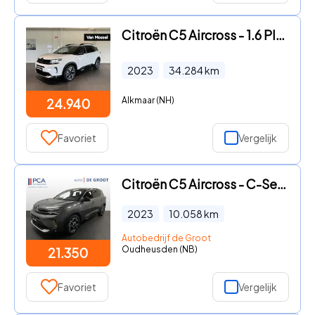
Citroën C5 Aircross - 1.6 Plug-in Hybrid 225 Shine | Stoelverwarming | Navigatie |
2023
34.284
km
Alkmaar (NH)
24.940
Favoriet
Vergelijk
Citroën C5 Aircross - C-Series 130pk Navi+Carplay | Keyless | Camera + pdc v+a
2023
10.058
km
Autobedrijf de Groot
Oudheusden (NB)
21.350
Favoriet
Vergelijk