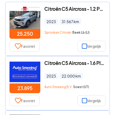
Citroën C5 Aircross - 1.2 PureTech Business Plus Navi-Camera-Leder-Stoelverwarming
2023
31.567
km
Spronken Citroën
Beek Lb (LI)
25.250
Favoriet
Vergelijk
Citroën C5 Aircross - 1.6 Plug-in Hybrid 225 Shine | Stoelverwarming | Navigatie |
2023
22.000
km
Auto Smeeing B.V.
Soest (UT)
23.895
Favoriet
Vergelijk