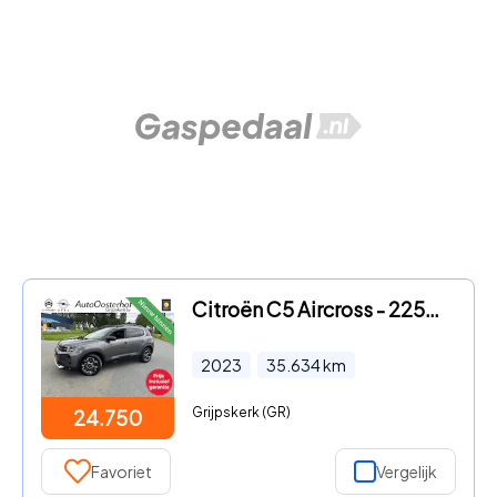
Citroën C5 Aircross - 225pk Plug-in Hybrid Feel All-in Prijs
2023
35.634
km
Grijpskerk (GR)
24.750
Favoriet
Vergelijk