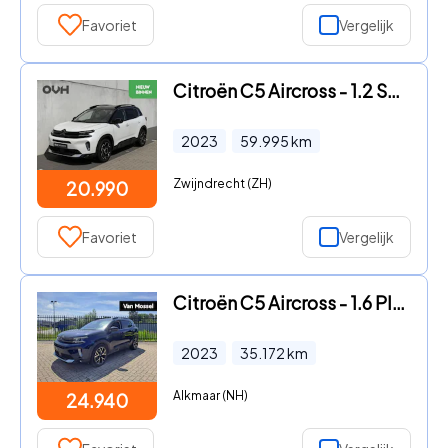
Favoriet
Vergelijk
Citroën C5 Aircross - 1.2 Shine | automaat | stoelverw | cam
2023
59.995
km
Zwijndrecht (ZH)
20.990
Favoriet
Vergelijk
Citroën C5 Aircross - 1.6 Plug-in Hybrid 225 Shine
2023
35.172
km
Alkmaar (NH)
24.940