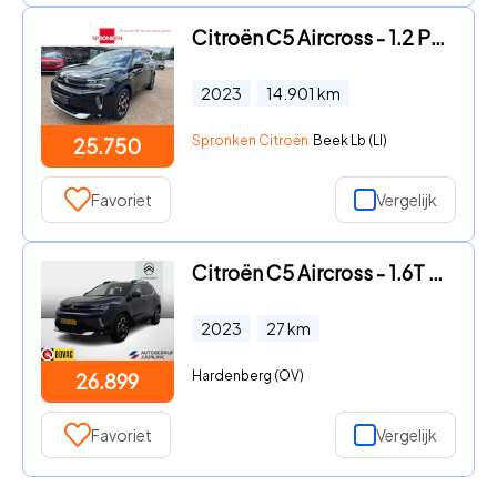
Citroën C5 Aircross - 1.2 PureTech Shine
2023
14.901
km
Spronken Citroën
Beek Lb (LI)
25.750
Favoriet
Vergelijk
Citroën C5 Aircross - 1.6T Plug-in Hybrid 225pk Automaat Bns. Plus nieuw Leder/Cam
2023
27
km
Hardenberg (OV)
26.899
Favoriet
Vergelijk