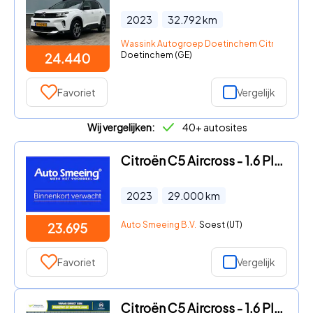
2023
32.792
km
Wassink Autogroep Doetinchem Citroën/Fiat
Doetinchem (GE)
24.440
Favoriet
Vergelijk
Wij vergelijken:
40+ autosites
Citroën C5 Aircross - 1.6 Plug-in Hybrid 225 Shine | Stoelverwarming | Navigatie |
2023
29.000
km
Auto Smeeing B.V.
Soest (UT)
23.695
Favoriet
Vergelijk
Citroën C5 Aircross - 1.6 Plug-in Hybrid 225 Feel Navigatie | Camera | Dode Hoek D