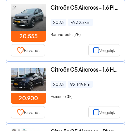
Citroën C5 Aircross - 1.6 Plug-in Hybrid 225 Feel Aut.
2023
76.323
km
Barendrecht (ZH)
20.555
Favoriet
Vergelijk
Citroën C5 Aircross - 1.6 HYBRID 225PK PHEV AUTOMAAT FEEL Navi | Dodehoek | Camera
2023
92.149
km
Huissen (GE)
20.900
Favoriet
Vergelijk