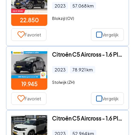
2023
57.068
km
Blokzijl (OV)
22.850
Favoriet
Vergelijk
Citroën C5 Aircross - 1.6 Plug-in Hybrid 225pk Feel Aut [ Navi Camera Climate ]
2023
78.921
km
Stolwijk (ZH)
19.945
Favoriet
Vergelijk
Citroën C5 Aircross - 1.6 Plug-in Hybrid 225 Shine ALL-INRIJKLAARPRIJS/Camera rond
2023
52.964
km