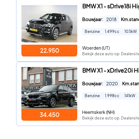
BMW X1 - sDrive18i Hig
Bouwjaar:
2018
Km.stan
Benzine
1.499
cc
103
kW
Woerden (UT)
22.950
Bekijk deze auto op: Dealersit
BMW X1 - xDrive20i
Bouwjaar:
2020
Km.sta
Benzine
1.998
cc
141
kW
Heemskerk (NH)
34.450
Bekijk deze auto op: Dealersit