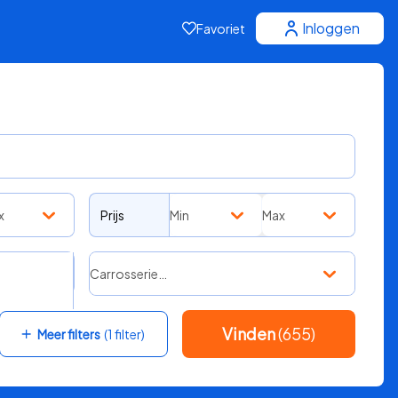
Inloggen
Favoriet
x
Prijs
Min
Max
Carrosserie…
Vinden
(655)
Meer filters
(1 filter)