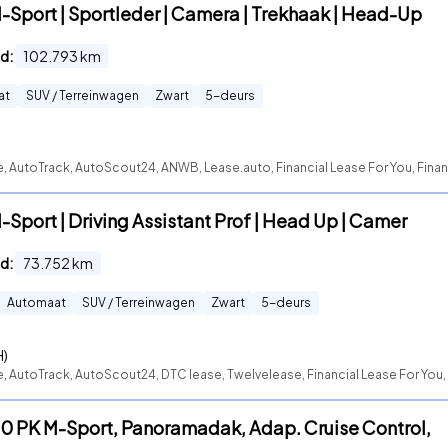
-Sport | Sportleder | Camera | Trekhaak | Head-Up
d:
102.793
km
at
SUV / Terreinwagen
Zwart
5
-deurs
e, AutoTrack, AutoScout24, ANWB, Lease.auto, Financial Lease For You, Finan
Sport | Driving Assistant Prof | Head Up | Camer
d:
73.752
km
Automaat
SUV / Terreinwagen
Zwart
5
-deurs
H)
e, AutoTrack, AutoScout24, DTC lease, Twelvelease, Financial Lease For You,
70 PK M-Sport, Panoramadak, Adap. Cruise Control,