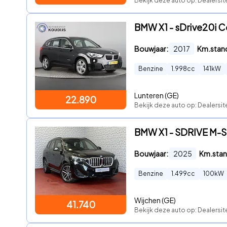
Bekijk deze auto op: Dealersit
BMW X1 - sDrive20i Ce
Bouwjaar:
2017
Km.stan
Benzine
1.998
cc
141
kW
Lunteren (GE)
22.890
Bekijk deze auto op: Dealersit
BMW X1 - SDRIVE M-
Bouwjaar:
2025
Km.stan
Benzine
1.499
cc
100
kW
Wijchen (GE)
41.740
Bekijk deze auto op: Dealersit