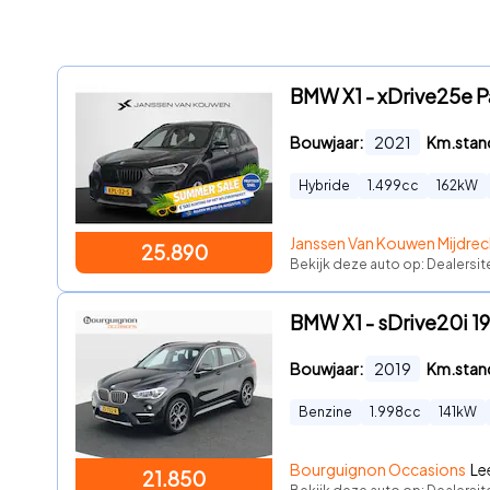
BMW X1 - xDrive25e 
Bouwjaar:
2021
Km.stan
Hybride
1.499
cc
162
kW
Janssen Van Kouwen Mijdrec
25.890
Bekijk deze auto op: Dealersit
BMW X1 - sDrive20i 19
Bouwjaar:
2019
Km.stan
Benzine
1.998
cc
141
kW
Bourguignon Occasions
Le
21.850