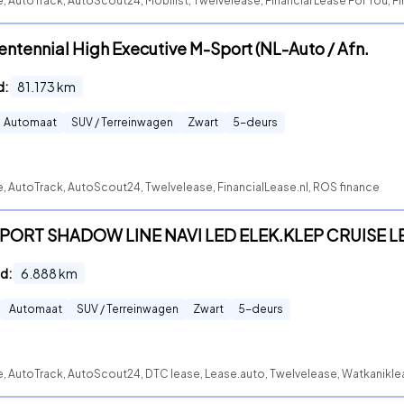
e, AutoTrack, AutoScout24, Mobilist, Twelvelease, Financial Lease For You, 
ntennial High Executive M-Sport (NL-Auto / Afn.
d:
81.173
km
Automaat
SUV / Terreinwagen
Zwart
5
-deurs
e, AutoTrack, AutoScout24, Twelvelease, FinancialLease.nl, ROS finance
SPORT SHADOW LINE NAVI LED ELEK.KLEP CRUISE L
d:
6.888
km
Automaat
SUV / Terreinwagen
Zwart
5
-deurs
e, AutoTrack, AutoScout24, DTC lease, Lease.auto, Twelvelease, Watkanikle