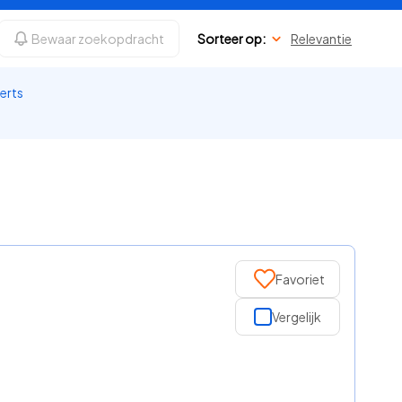
Bewaar zoekopdracht
Sorteer op:
Relevantie
perts
Favoriet
Vergelijk