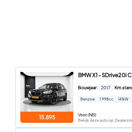
BMW X1 - SDrive20i 
Bouwjaar:
2017
Km.stan
Benzine
1.998
cc
141
kW
Veen (NB)
15.895
Bekijk deze auto op: Dealersit