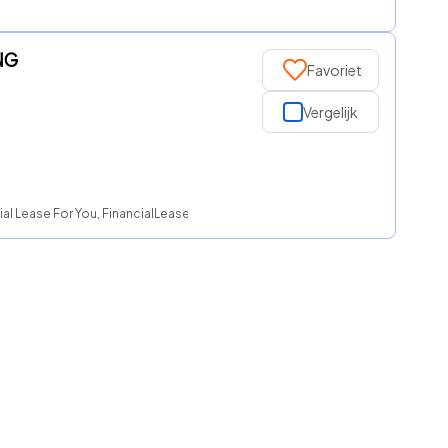
NG
Favoriet
Vergelijk
al Lease For You, FinancialLease.nl, NationaleAutolease, ROS finance