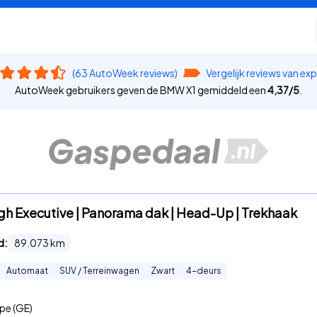
(63 AutoWeek reviews)
Vergelijk reviews van ex
AutoWeek gebruikers geven de BMW X1 gemiddeld een
4,37
/
5
.
igh Executive | Panorama dak | Head-Up | Trekhaak
d:
89.073
km
Automaat
SUV / Terreinwagen
Zwart
4
-deurs
pe (GE)