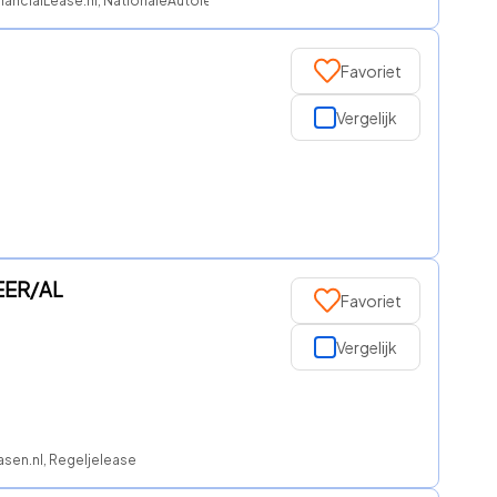
FinancialLease.nl, NationaleAutolease, ROS finance
Favoriet
Vergelijk
EER/AL
Favoriet
Vergelijk
asen.nl, Regeljelease