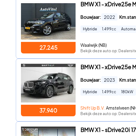
BMW X1 - xDrive25e M
Bouwjaar:
2022
Km.stan
Hybride
1.499
cc
Automa
Waalwijk (NB)
27.245
Bekijk deze auto op: Dealersit
BMW X1 - xDrive25e M-
Bouwjaar:
2023
Km.stan
Hybride
1.499
cc
180
kW
Shift Up B.V.
Amstelveen (N
37.940
Bekijk deze auto op: Dealersit
BMW X1 - sDrive20i 1