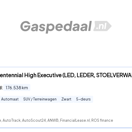
Centennial High Executive (LED, LEDER, STOELVERW
d:
176.538
km
Automaat
SUV / Terreinwagen
Zwart
5
-deurs
e, AutoTrack, AutoScout24, ANWB, FinancialLease.nl, ROS finance