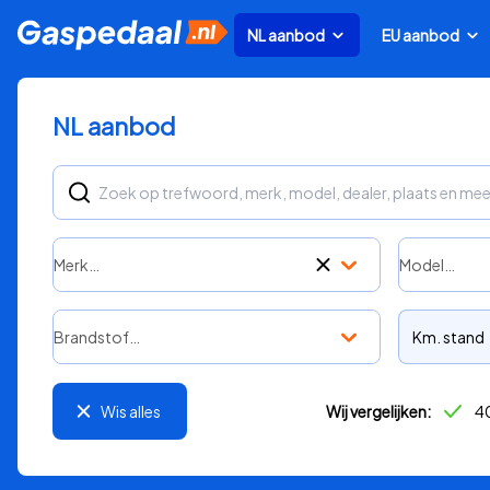
NL aanbod
EU aanbod
NL aanbod
Merk…
Model…
Brandstof…
Km. stand
Wis alles
Wij vergelijken:
40