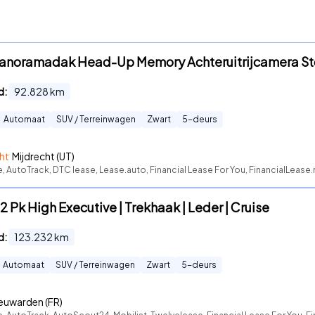
Panoramadak Head-Up Memory Achteruitrijcamera S
d:
92.828
km
Automaat
SUV / Terreinwagen
Zwart
5
-deurs
ht
Mijdrecht (UT)
e, AutoTrack, DTC lease, Lease.auto, Financial Lease For You, FinancialLease
2 Pk High Executive | Trekhaak | Leder | Cruise
d:
123.232
km
Automaat
SUV / Terreinwagen
Zwart
5
-deurs
euwarden (FR)