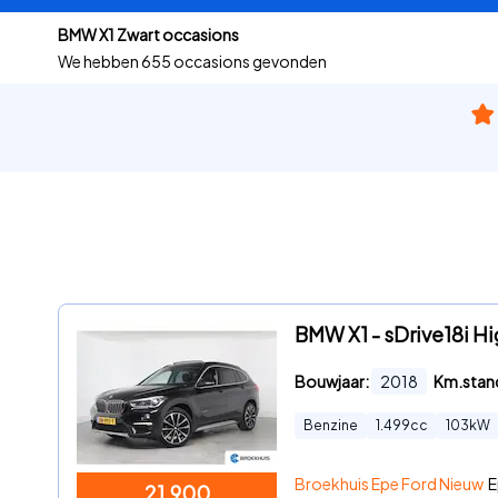
BMW X1 Zwart occasions
We hebben
655 occasions gevonden
BMW X1 - sDrive18i H
Bouwjaar:
2018
Km.stan
Benzine
1.499
cc
103
kW
Broekhuis Epe Ford Nieuw
E
21.900