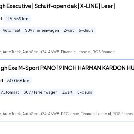
h Executive | Schuif-open dak | X-LINE | Leer |
d:
115.559
km
Automaat
SUV / Terreinwagen
Zwart
5
-deurs
e, AutoTrack, AutoScout24, ANWB, FinancialLease.nl, ROS finance
 High Exe M-Sport PANO 19 INCH HARMAN KARDON H
nd:
80.056
km
Automaat
SUV / Terreinwagen
Zwart
5
-deurs
e, AutoTrack, AutoScout24, ANWB, DTC lease, FinancialLease.nl, ROS financ