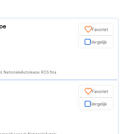
toe
Favoriet
Vergelijk
.nl, NationaleAutolease, ROS finance
Favoriet
Vergelijk