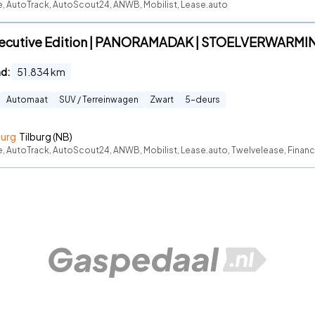
te, AutoTrack, AutoScout24, ANWB, Mobilist, Lease.auto
Executive Edition | PANORAMADAK | STOELVERWARMI
nd:
51.834
km
Automaat
SUV / Terreinwagen
Zwart
5
-deurs
burg
Tilburg (NB)
e, AutoTrack, AutoScout24, ANWB, Mobilist, Lease.auto, Twelvelease, Financi