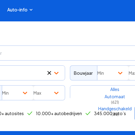
Auto-info
Bouwjaar
Min
Ma
Transmissie
Alles
Min
Max
Automaat
(
621
)
Handgeschakeld
+ autosites
10.000+ autobedrijven
345.000 auto’s
(
33
)