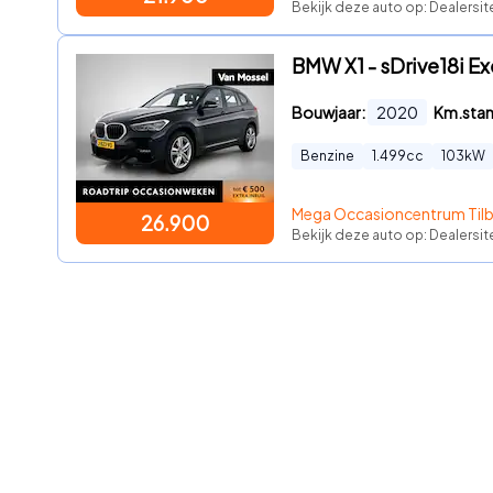
Bekijk deze auto op: Dealersi
BMW X1 - sDrive18i 
Bouwjaar:
2020
Km.sta
Benzine
1.499
cc
103
kW
Mega Occasioncentrum Til
26.900
Bekijk deze auto op: Dealersit