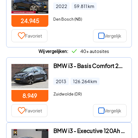
2022
59.811
km
Den Bosch (NB)
24.945
Favoriet
Vergelijk
Wij vergelijken:
40+ autosites
BMW i3 - Basis Comfort 22 kWh SOH 75, 8% '13 Navi Clima Cruise Inruil
2013
126.264
km
Zuidwolde (DR)
8.949
Favoriet
Vergelijk
BMW i3 - Executive 120Ah 42 kWh/Schuifdak/Adaptive/Carplay/Camera