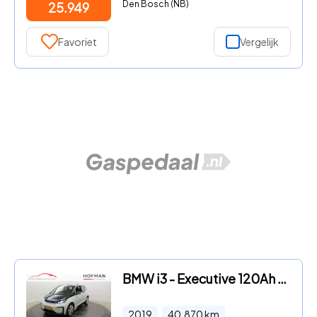
Den Bosch (NB)
25.949
Favoriet
Vergelijk
BMW i3 - Executive 120Ah SOH 100% 42 kWh Warmtepomp CCS Snel lader Ca
2019
40.870
km