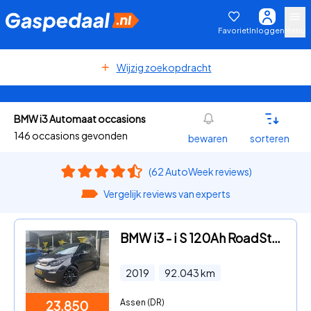
Favoriet
Inloggen
Menu
Wijzig zoekopdracht
BMW i3 Automaat occasions
146 occasions gevonden
bewaren
sorteren
(62 AutoWeek reviews)
Vergelijk reviews van experts
BMW i3 - i S 120Ah RoadStyle Edition FULL OPTION/Harmankardon/Adaptiv
2019
92.043
km
Assen (DR)
23.850