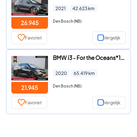
2021
42.623
km
Den Bosch (NB)
26.945
Favoriet
Vergelijk
BMW i3 - For the Oceans*120Ah 42 kWh//W-pomp/SOH 96%/Camera/3-fase/Le
2020
65.419
km
Den Bosch (NB)
21.945
Favoriet
Vergelijk