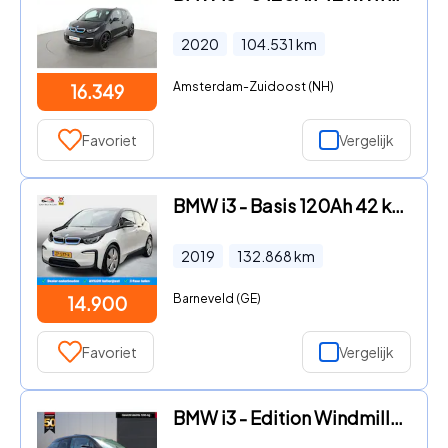
2020
104.531
km
Amsterdam-Zuidoost (NH)
16.349
Favoriet
Vergelijk
BMW i3 - Basis 120Ah 42 kWh SOH 85, 1% / Warmtepomp / Comfort-Pakket
2019
132.868
km
Barneveld (GE)
14.900
Favoriet
Vergelijk
BMW i3 - Edition Windmill* 120Ah/42 kWh/Sunroof/Navi-Pro/Camera/3-Fas