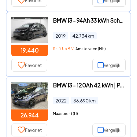
Favoriet
Vergelijk
BMW i3 - 94Ah 33 kWh Schuifdak | Harman Kardon | Camera
2019
42.734
km
Shift Up B.V.
Amstelveen (NH)
19.440
Favoriet
Vergelijk
BMW i3 - 120Ah 42 kWh | Panorama | H&K | SOH 97% | Carplay | Camera |
2022
38.690
km
Maastricht (LI)
26.944
Favoriet
Vergelijk