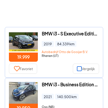
BMW i3 - S Executive Edition 120Ah 42 kWh / SoH 89, 4% / Camera / Car
2019
84.339
km
Autobedrijf Otto de Gooijer B.V.
Rhenen (UT)
19.999
Favoriet
Vergelijk
BMW i3 - Business Edition Plus 120Ah 42 kWh "As-Is"
2021
140.500
km
Oss (NB)