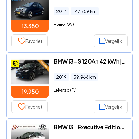
2017
147.759
km
Heino (OV)
13.380
Favoriet
Vergelijk
BMW i3 - S 120Ah 42 kWh |SOH 90, 8% | Stoelverwarming | Achteruitrijc
2019
59.968
km
Lelystad (FL)
19.950
Favoriet
Vergelijk
BMW i3 - Executive Edition 120Ah 42 kWh ** Open Dak