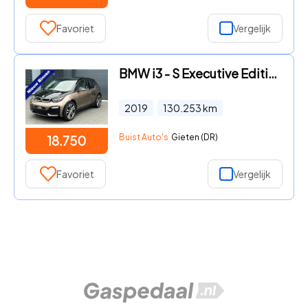
Favoriet
Vergelijk
BMW i3 - S Executive Edition 120Ah 42 kWh LODGE PANO H/K CARPLAY CAME
2019
130.253
km
Buist Auto's
Gieten (DR)
18.750
Favoriet
Vergelijk