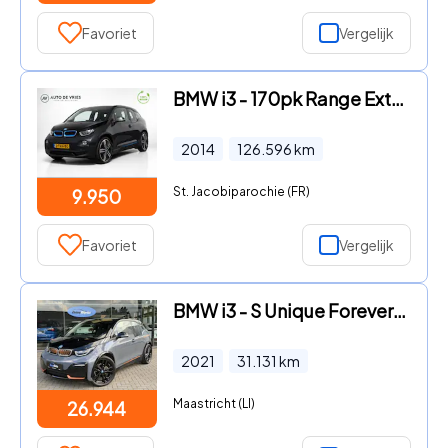
Favoriet
Vergelijk
BMW i3 - 170pk Range Extender 22kWh | Navigatie | Stoelverwarming
2014
126.596
km
St. Jacobiparochie (FR)
9.950
Favoriet
Vergelijk
BMW i3 - S Unique Forever Edition 120Ah 42 kWh | 20" | LEER |Key-less
2021
31.131
km
Maastricht (LI)
26.944