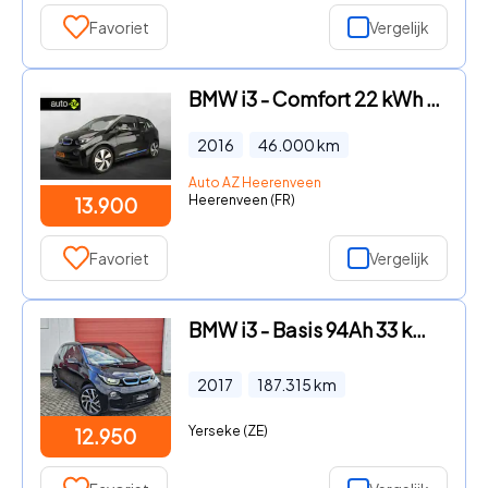
Favoriet
Vergelijk
BMW i3 - Comfort 22 kWh SoH 80, 3% / Climate / Stoelverwarming / Warm
2016
46.000
km
Auto AZ Heerenveen
Heerenveen (FR)
13.900
Favoriet
Vergelijk
BMW i3 - Basis 94Ah 33 kWh | Cruisec. | PDC Rijklaar inclusief 1 jaar
2017
187.315
km
Yerseke (ZE)
12.950