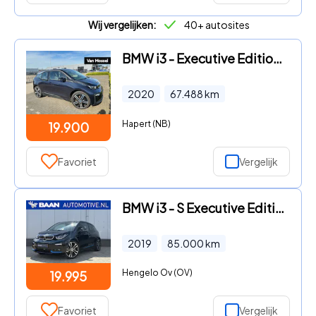
Wij vergelijken:
40+ autosites
BMW i3 - Executive Edition 120Ah 42 kWh PHEV | Origineel Nederlands |
2020
67.488
km
Hapert (NB)
19.900
Favoriet
Vergelijk
BMW i3 - S Executive Edition 120Ah 42 kWh | SoH 94.5% | Warmtepomp |
2019
85.000
km
Hengelo Ov (OV)
19.995
Favoriet
Vergelijk