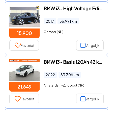
BMW i3 - High Voltage Edition 94Ah 33 kWh | Schuifdak |
2017
56.991
km
Opmeer (NH)
15.900
Favoriet
Vergelijk
BMW i3 - Basis 120Ah 42 kWh VX93245
2022
33.308
km
Amsterdam-Zuidoost (NH)
21.649
Favoriet
Vergelijk