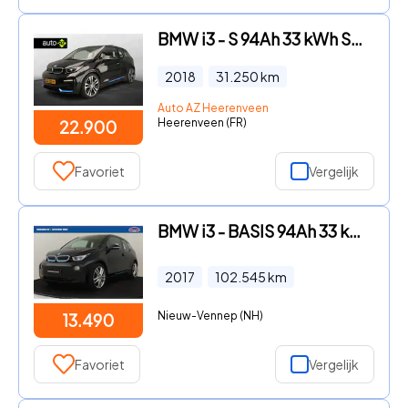
BMW i3 - S 94Ah 33 kWh SoH 89, 7% | Schuifdak | Harman/Kardon | Warmt
2018
31.250
km
Auto AZ Heerenveen
Heerenveen (FR)
22.900
Favoriet
Vergelijk
BMW i3 - BASIS 94Ah 33 kWh -CAMERA|NAVI|STOELVERW.|WARMTEPOMP|19"
2017
102.545
km
Nieuw-Vennep (NH)
13.490
Favoriet
Vergelijk