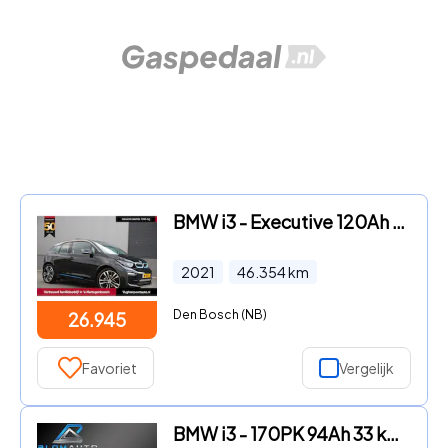
BMW i3 - Executive 120Ah 42 kWh/Leder/Sunroof/Carplay/W-pomp/Camera/2
2021
46.354
km
Den Bosch (NB)
26.945
Favoriet
Vergelijk
BMW i3 - 170PK 94Ah 33 kWh NL AUTO LED+GROOT SCHERM NAVI+PDC