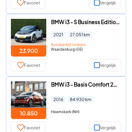
Favoriet
Vergelijk
BMW i3 - S Business Edition 120Ah 42 kWh
2021
27.051
km
Autobedrijf Jonkers
Waardenburg (GE)
23.900
Favoriet
Vergelijk
BMW i3 - Basis Comfort 22 kWh ORG NL LEDER CAMERA STOELVERW WATERPOMP
2016
84.930
km
Heemskerk (NH)
10.850
Favoriet
Vergelijk