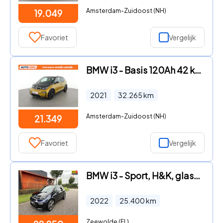
Amsterdam-Zuidoost (NH)
19.049
Favoriet
Vergelijk
BMW i3 - Basis 120Ah 42 kWh l BP68169 l
2021
32.265
km
Amsterdam-Zuidoost (NH)
21.349
Favoriet
Vergelijk
BMW i3 - Sport, H&K, glasdak, camera
2022
25.400
km
Zeewolde (FL)