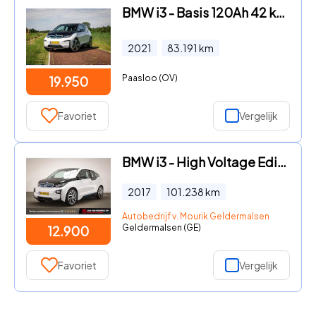
BMW i3 - Basis 120Ah 42 kWh Warmtepomp LED 20 inch
2021
83.191
km
Paasloo (OV)
19.950
Favoriet
Vergelijk
BMW i3 - High Voltage Edition 94Ah 33 kWh | SOH 87% | CLIMA | STOELVE
2017
101.238
km
Autobedrijf v. Mourik Geldermalsen
Geldermalsen (GE)
12.900
Favoriet
Vergelijk