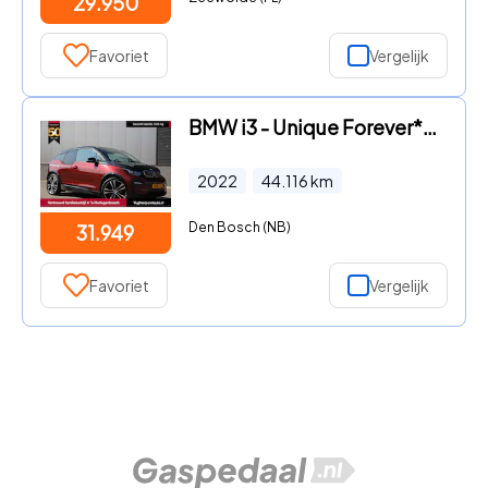
29.950
Favoriet
Vergelijk
BMW i3 - Unique Forever*120Ah 42 kWh/H-Kardon/Sunroof/2xAdaptive/W-po
2022
44.116
km
Den Bosch (NB)
31.949
Favoriet
Vergelijk