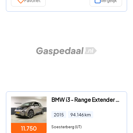
Favoriet
Vergelijk
BMW i3 - Range Extender Comfort Advance DEALERONDEERHOUDEN/ NETTE AUT
2015
94.146
km
Soesterberg (UT)
11.750