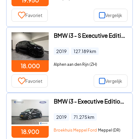
19.950
Favoriet
Vergelijk
BMW i3 - S Executive Edition 120Ah 42 kWh | SOH 86, 4% | Leer | Panor
2019
127.189
km
Alphen aan den Rijn (ZH)
18.000
Favoriet
Vergelijk
BMW i3 - Executive Edition 120Ah 42 kWh | 95% SoH | Navi Prof. | DAB
2019
71.275
km
Broekhuis Meppel Ford
Meppel (DR)
18.900