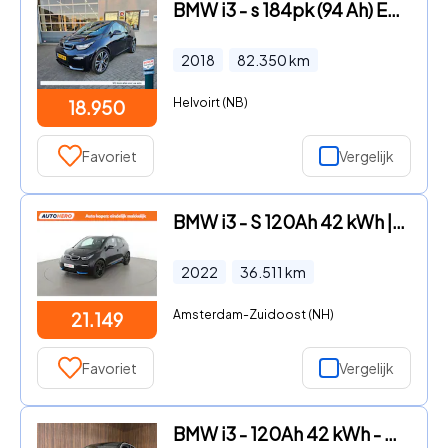
BMW i3 - s 184pk (94 Ah) Executive Edition
2018
82.350
km
Helvoirt (NB)
18.950
Favoriet
Vergelijk
BMW i3 - S 120Ah 42 kWh |WL20448|
2022
36.511
km
Amsterdam-Zuidoost (NH)
21.149
Favoriet
Vergelijk
BMW i3 - 120Ah 42 kWh - SOH 96% - 20 inch