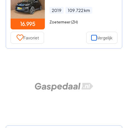
2019
109.722
km
Zoetermeer (ZH)
16.995
Favoriet
Vergelijk