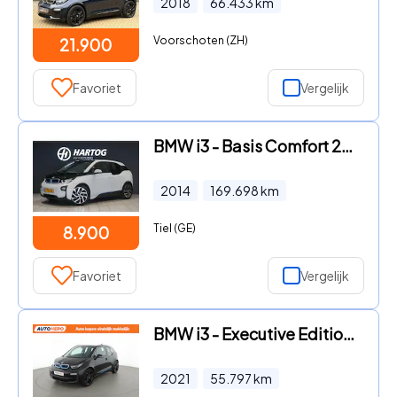
2018
66.433
km
Voorschoten (ZH)
21.900
Favoriet
Vergelijk
BMW i3 - Basis Comfort 22 kWh
2014
169.698
km
Tiel (GE)
8.900
Favoriet
Vergelijk
BMW i3 - Executive Edition 120Ah 42 kWh |NP59252|
2021
55.797
km