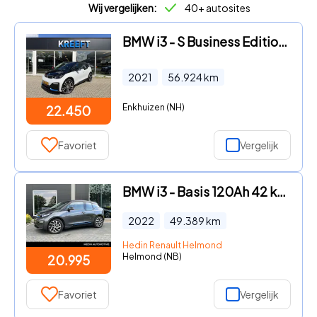
Wij vergelijken:
40+ autosites
BMW i3 - S Business Edition 120Ah 42 kWh SOH 93% | Apple Carplay | St
2021
56.924
km
Enkhuizen (NH)
22.450
Favoriet
Vergelijk
BMW i3 - Basis 120Ah 42 kWh | Stoelverwarming | Clima
2022
49.389
km
Hedin Renault Helmond
Helmond (NB)
20.995
Favoriet
Vergelijk