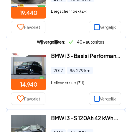
Bergschenhoek (ZH)
19.440
Favoriet
Vergelijk
Wij vergelijken:
40+ autosites
BMW i3 - Basis iPerformance 94Ah 33 kWh | SOH 87% | Warmtepomp
2017
88.279
km
Hellevoetsluis (ZH)
14.940
Favoriet
Vergelijk
BMW i3 - S 120Ah 42 kWh Leer, Schuifdak SOH 91%