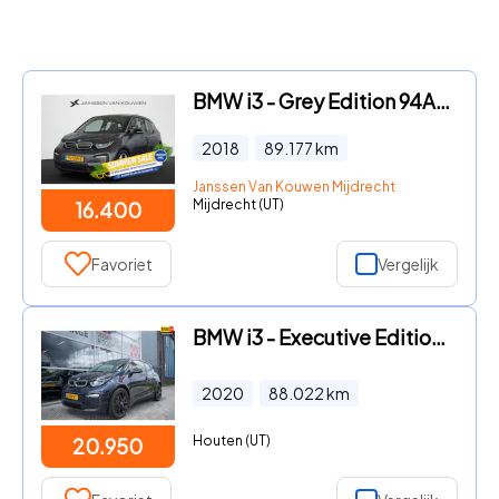
BMW i3 - Grey Edition 94Ah 33 kWh Panoramadak Keyless Stoelverwarming
2018
89.177
km
Janssen Van Kouwen Mijdrecht
Mijdrecht (UT)
16.400
Favoriet
Vergelijk
BMW i3 - Executive Edition 120Ah 42 kWh Panoramadak
2020
88.022
km
Houten (UT)
20.950