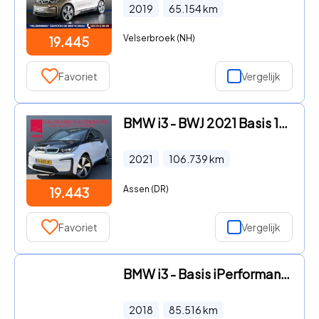
2019
65.154
km
Velserbroek (NH)
19.445
Favoriet
Vergelijk
BMW i3 - BWJ 2021 Basis 120Ah 170 PK 42 kWh FULL LED | CAMERA | ADAPT
2021
106.739
km
Assen (DR)
19.443
Favoriet
Vergelijk
BMW i3 - Basis iPerformance 94Ah 33 kWh Soh 87% CAMERA NAVI ECC CRUIS
2018
85.516
km