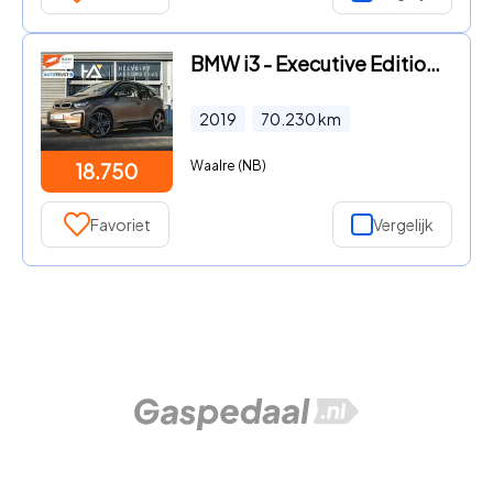
BMW i3 - Executive Edition 120Ah 42 kWh | CAMERA | W-pomp | 20-INCH
2019
70.230
km
Waalre (NB)
18.750
Favoriet
Vergelijk