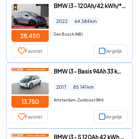
BMW i3 - 120Ah/42 kWh/*Unique Forever*/Leder/Carplay/W-pomp/Camera/20
2022
64.384
km
Den Bosch (NB)
28.450
Favoriet
Vergelijk
BMW i3 - Basis 94Ah 33 kWh |VE90448|
2017
85.141
km
Amsterdam-Zuidoost (NH)
13.750
Favoriet
Vergelijk
BMW i3 - S 120Ah 42 kWh For The Oceans Edition | PB51143 |