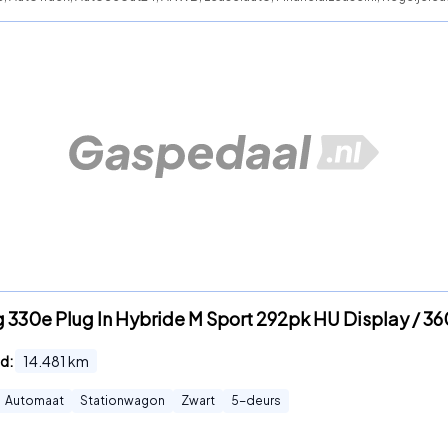
g 330e Plug In Hybride M Sport 292pk HU Display / 36
d:
14.481
km
Automaat
Stationwagon
Zwart
5
-deurs