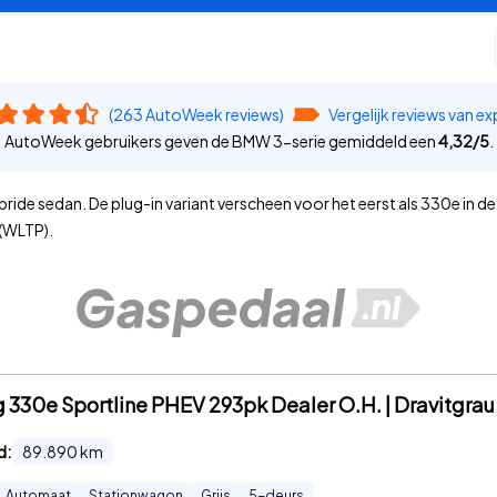
(263 AutoWeek reviews)
Vergelijk reviews van ex
AutoWeek gebruikers geven de BMW 3-serie gemiddeld een
4,32
/
5
.
bride sedan. De plug-in variant verscheen voor het eerst als 330e in 
 (WLTP).
 330e Sportline PHEV 293pk Dealer O.H. | Dravitgrau 
d:
89.890
km
Automaat
Stationwagon
Grijs
5
-deurs