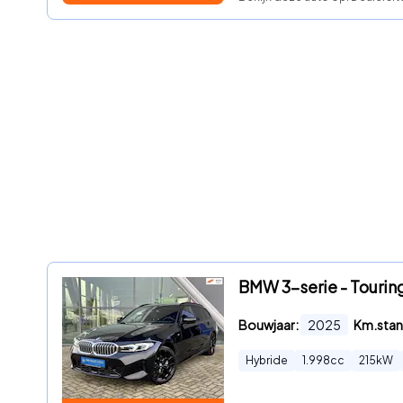
BMW 3-serie - Tourin
Bouwjaar:
2025
Km.stan
Hybride
1.998
cc
215
kW