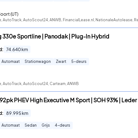
oort (UT)
te, AutoTrack, AutoScout24, ANWB, FinancialLease.nl, NationaleAutolease, R
 330e Sportline | Panodak | Plug-In Hybrid
d:
74.640
km
Automaat
Stationwagon
Zwart
5
-deurs
te, AutoTrack, AutoScout24, Carteam, ANWB
92pk PHEV High Executive M Sport | SOH 93% | Leder 
d:
89.995
km
Automaat
Sedan
Grijs
4
-deurs