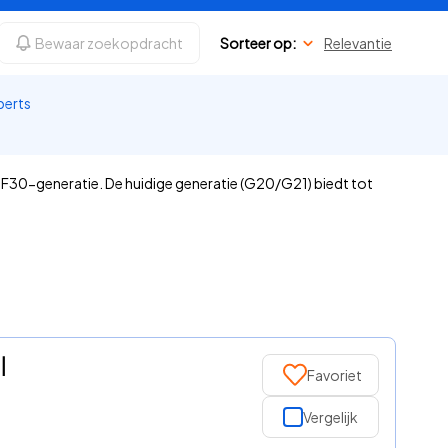
Bewaar zoekopdracht
Sorteer op:
Relevantie
perts
de F30-generatie. De huidige generatie (G20/G21) biedt tot
|
Favoriet
Vergelijk