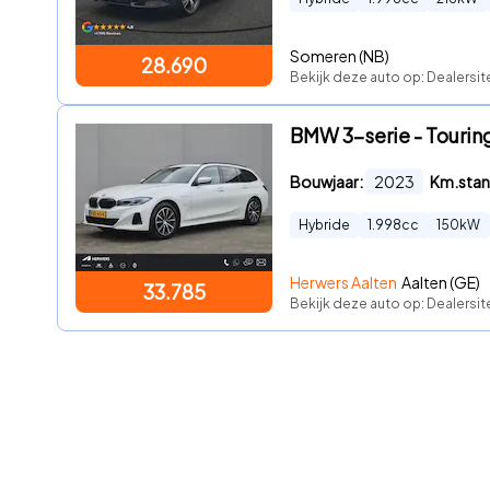
Someren (NB)
28.690
Bekijk deze auto op: Dealersit
BMW 3-serie - Touring
Bouwjaar:
2023
Km.stan
Hybride
1.998
cc
150
kW
Herwers Aalten
Aalten (GE)
33.785
Bekijk deze auto op: Dealersi