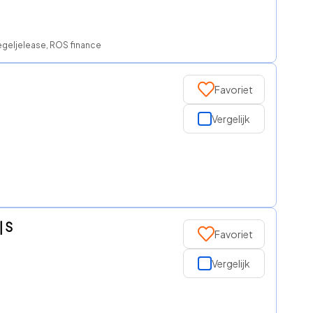
egeljelease, ROS finance
Favoriet
Vergelijk
| S
Favoriet
Vergelijk