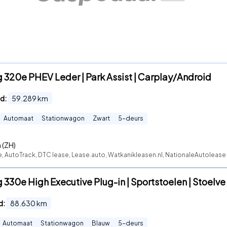
 320e PHEV Leder | Park Assist | Carplay/Android
d:
59.289
km
Automaat
Stationwagon
Zwart
5
-deurs
 (ZH)
e, AutoTrack, DTC lease, Lease.auto, Watkanikleasen.nl, NationaleAutolease
 330e High Executive Plug-in | Sportstoelen | Stoelve
d:
88.630
km
Automaat
Stationwagon
Blauw
5
-deurs