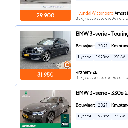
Hyundai Wittenberg
Amersf
29.900
Bekijk deze auto op: Dealersi
BMW 3-serie - Touring
Bouwjaar:
2021
Km.stan
Hybride
1.998
cc
215
kW
Ritthem (ZE)
31.950
Bekijk deze auto op: Dealersi
BMW 3-serie - 330e 2
Bouwjaar:
2021
Km.stan
Hybride
1.998
cc
215
kW