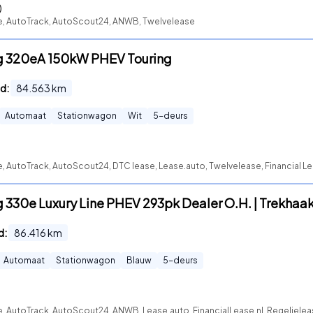
)
te, AutoTrack, AutoScout24, ANWB, Twelvelease
ng 320eA 150kW PHEV Touring
d:
84.563
km
Automaat
Stationwagon
Wit
5
-deurs
e, AutoTrack, AutoScout24, DTC lease, Lease.auto, Twelvelease, Financial Le
g 330e Luxury Line PHEV 293pk Dealer O.H. | Trekhaak
d:
86.416
km
Automaat
Stationwagon
Blauw
5
-deurs
e, AutoTrack, AutoScout24, ANWB, Lease.auto, FinancialLease.nl, Regeljele