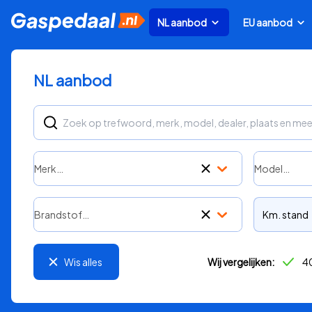
NL aanbod
EU aanbod
NL aanbod
Merk…
Model…
Brandstof…
Km. stand
Wis alles
Wij vergelijken:
40