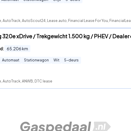
e, AutoTrack, AutoScout24, Lease.auto, Financial Lease For You, FinancialLea
 320e xDrive / Trekgewicht 1.500 kg / PHEV / Dealer 
d:
65.206
km
Automaat
Stationwagon
Wit
5
-deurs
te, AutoTrack, ANWB, DTC lease