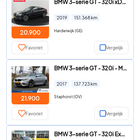
BMW 3-serie GT - 320i xDrive High Executive Edition | Panoramadak | Elec. Tre
2019
151.368
km
Harderwijk (GE)
20.900
Favoriet
Vergelijk
BMW 3-serie GT - 320i - M Sportpakket|Pano|Trekhaak|HK|Camera|Navi|19"
2017
137.723
km
Staphorst (OV)
21.900
Favoriet
Vergelijk
BMW 3-serie GT - 320i Executive GT Met M pakket