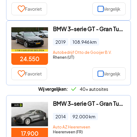
Favoriet
Vergelijk
BMW 3-serie GT - Gran Turismo 330i High Executive Ed. M Sport / Panoramadak /
2019
108.946
km
Autobedrijf Otto de Gooijer B.V.
Rhenen (UT)
24.550
Favoriet
Vergelijk
Wij vergelijken:
40+ autosites
BMW 3-serie GT - Gran Turismo 320i Automaat / Active Cruise / Trekhaak / Lede
2014
92.000
km
Auto AZ Heerenveen
Heerenveen (FR)
17.900