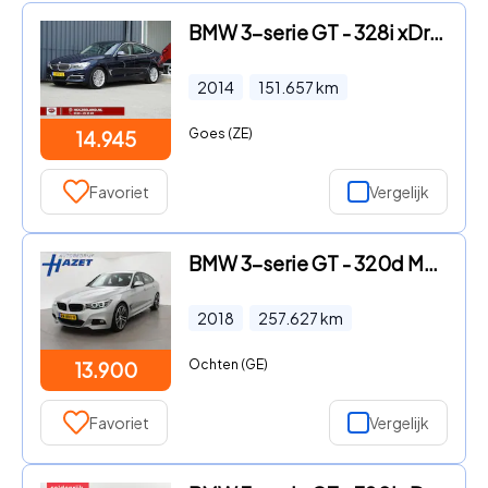
BMW 3-serie GT - 328i xDrive High Executive | HUD | El. Trekhaak | Bi-Xenon
2014
151.657
km
Goes (ZE)
14.945
Favoriet
Vergelijk
BMW 3-serie GT - 320d M-SPORT AUT. EXECUTIVE + ALCANTARA | LED | SPORTSTOELEN
2018
257.627
km
Ochten (GE)
13.900
Favoriet
Vergelijk