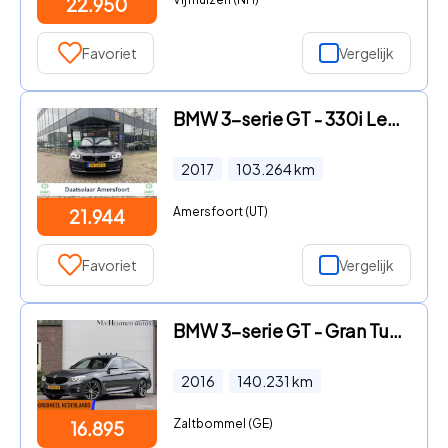
22.950
Favoriet
Vergelijk
BMW 3-serie GT - 330i Leer Navi Automaat
2017
103.264
km
Amersfoort (UT)
21.944
Favoriet
Vergelijk
BMW 3-serie GT - Gran Turismo 320i M Sport 19'' Pano Stoelverwarming
2016
140.231
km
Zaltbommel (GE)
16.895