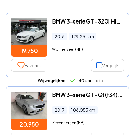
BMW 3-serie GT - 320i High Executive Leder|Navi|PDC|Led|NL-auto
2018
129.251
km
Wormerveer (NH)
19.750
Favoriet
Vergelijk
Wij vergelijken:
40+ autosites
BMW 3-serie GT - Gt (f34) 320I AUT8, M-pakket Navi, Stoelverwarming, Led
2017
108.053
km
Zevenbergen (NB)
20.950