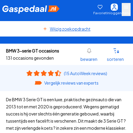
Favoriet
Inloggen
Menu
Wijzig zoekopdracht
BMW 3-serie GT occasions
131 occasions gevonden
bewaren
sorteren
(15 AutoWeek reviews)
Vergelijk reviews van experts
De BMW 3 Serie GT is een luxe, praktische gezinsauto die van
2013 tot en met 2020 is geproduceerd. Wegens gematigd
succes is hij over slechts één generatie gebouwd, waarbij
tussentijds een facelift is verschenen. Dit maakt de 3 Serie GT ?
met zijn verlengde koets ? in zekere zin een moderne klassieker.