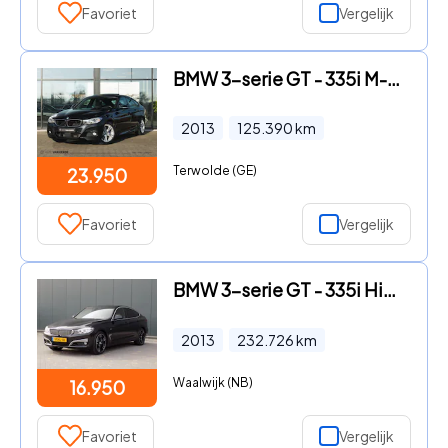
Favoriet
Vergelijk
BMW 3-serie GT - 335i M-sport Aut. - Radar, Pano, Memo
2013
125.390
km
Terwolde (GE)
23.950
Favoriet
Vergelijk
BMW 3-serie GT - 335i High Executive BMW 3-serie GT - 335i High Executive | L
2013
232.726
km
Waalwijk (NB)
16.950
Favoriet
Vergelijk