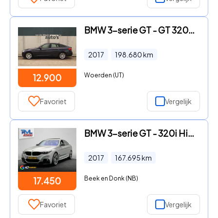
BMW 3-serie GT - GT 320d 190pk Executive -LEER-NAVI-LED-ECC-PDC
2017
198.680
km
Woerden (UT)
12.900
Favoriet
Vergelijk
BMW 3-serie GT - 320i High Executive | M-Sport | Origineel NL | Camera | Pano
2017
167.695
km
Beek en Donk (NB)
17.450
Favoriet
Vergelijk