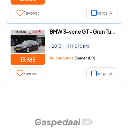
Favoriet
Vergelijk
BMW 3-serie GT - Gran Turismo 328i High Executive Cruise control, Climate con
2013
171.070
km
Teuben Auto's
Emmen (DR)
13.985
Favoriet
Vergelijk