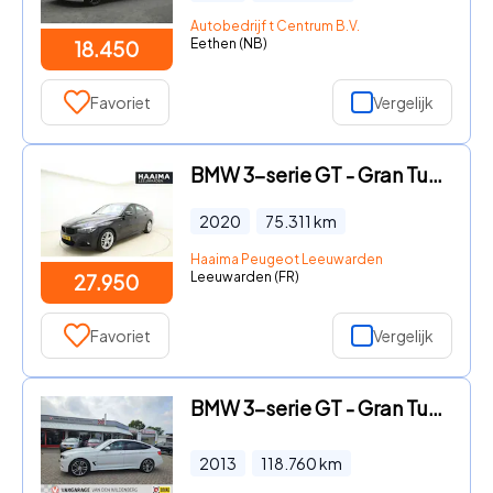
Autobedrijf t Centrum B.V.
Eethen (NB)
18.450
Favoriet
Vergelijk
BMW 3-serie GT - Gran Turismo 320i High Executive Edition | Lederen bekleding
2020
75.311
km
Haaima Peugeot Leeuwarden
Leeuwarden (FR)
27.950
Favoriet
Vergelijk
BMW 3-serie GT - Gran Turismo 328i xDrive High Executive
2013
118.760
km