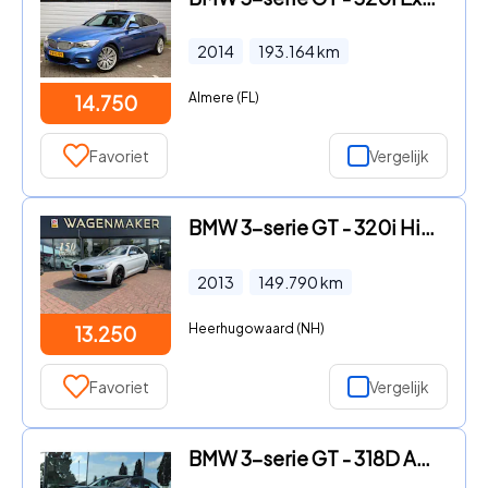
2014
193.164
km
Almere (FL)
14.750
Favoriet
Vergelijk
BMW 3-serie GT - 320i High Executive AUT|NAVI|Leder
2013
149.790
km
Heerhugowaard (NH)
13.250
Favoriet
Vergelijk
BMW 3-serie GT - 318D AUT. EXECUTIVE | CARPLAY | CRUISE | CLIMATE | PDC | STO