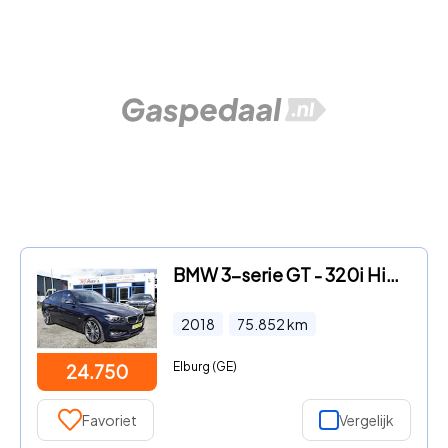
BMW 3-serie GT - 320i High Executive
2018
75.852
km
Elburg (GE)
24.750
Favoriet
Vergelijk