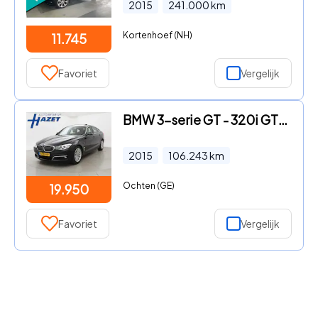
2015
241.000
km
Kortenhoef (NH)
11.745
Favoriet
Vergelijk
BMW 3-serie GT - 320i GT LUXURY + PANORAMA / NAVIGATIE PROFESSIONAL
2015
106.243
km
Ochten (GE)
19.950
Favoriet
Vergelijk