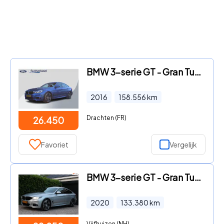
BMW 3-serie GT - Gran Turismo 340i High Executive M-Sport | Harman/Kardon | H
2016
158.556
km
Drachten (FR)
26.450
Favoriet
Vergelijk
BMW 3-serie GT - Gran Turismo 320i High Executive Edition | M-Pakket
2020
133.380
km
Vijfhuizen (NH)