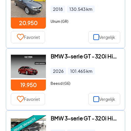
2018
130.543
km
Ulrum (GR)
20.950
Favoriet
Vergelijk
BMW 3-serie GT - 320i High Executive M Sport | 2e eigenaar | Driving Assistan
2026
101.465
km
Beesd (GE)
19.950
Favoriet
Vergelijk
BMW 3-serie GT - 320i High Exe Automaat 184pk Clima Leder Navi Schuifdak Xeno