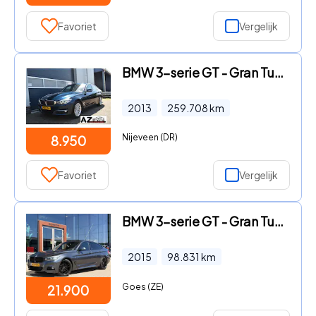
Favoriet
Vergelijk
BMW 3-serie GT - Gran Turismo 320i Executive
2013
259.708
km
Nijeveen (DR)
8.950
Favoriet
Vergelijk
BMW 3-serie GT - Gran Turismo 320i M-Sport | Pano | Leder | El. Kofferbak | 1
2015
98.831
km
Goes (ZE)
21.900