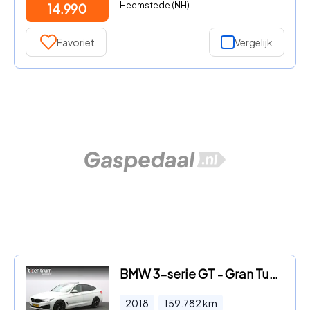
Heemstede (NH)
14.990
Favoriet
Vergelijk
BMW 3-serie GT - Gran Turismo 320i 184 PK Automaat Executive, Panoramadak, LE
2018
159.782
km