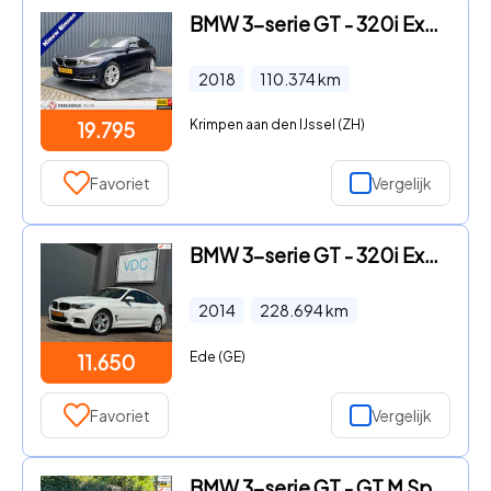
BMW 3-serie GT - 320i Executive | Apple Carplay | Head Up | Keyless | Prijs R
2018
110.374
km
Krimpen aan den IJssel (ZH)
19.795
Favoriet
Vergelijk
BMW 3-serie GT - 320i Executive | M-Pakket | Schuifdak | Xenon | Leder
2014
228.694
km
Ede (GE)
11.650
Favoriet
Vergelijk
BMW 3-serie GT - GT M Sport OPTIES Panorama CarPlay Adaptieve Cruise Elek. Tr