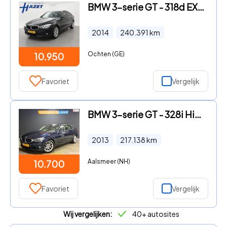
BMW 3-serie GT - 318d EXECUTIVE + TREKHAAK 1600 KG | XENON | STOELVERW. | XEN
2014
240.391
km
Ochten (GE)
10.950
Favoriet
Vergelijk
BMW 3-serie GT - 328i High Executive|PDC|LED|TREKHAAK|LEDER|CRUISE|STOELV|BLU
2013
217.138
km
Aalsmeer (NH)
10.700
Favoriet
Vergelijk
Wij vergelijken:
40+ autosites