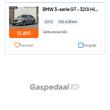
BMW 3-serie GT - 320i High Executive Sport Keyless
2013
165.638
km
Zaltbommel (GE)
13.495
Favoriet
Vergelijk