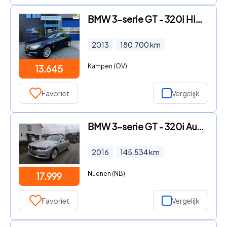
BMW 3-serie GT - 320i High Executive 184PK|Origineel NL|Prof Navi|Schuifdak|X
2013
180.700
km
Kampen (OV)
13.645
Favoriet
Vergelijk
BMW 3-serie GT - 320i Aut PANORAMADAK|TREKHAAK|HEAD-UP|360CAMERA|KEYLESS|ADAP
2016
145.534
km
Nuenen (NB)
17.999
Favoriet
Vergelijk