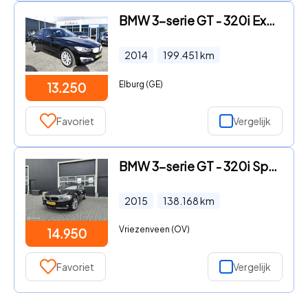
BMW 3-serie GT - 320i Executive
2014
199.451
km
Elburg (GE)
13.250
Favoriet
Vergelijk
BMW 3-serie GT - 320i Sport Edition
2015
138.168
km
Vriezenveen (OV)
14.950
Favoriet
Vergelijk