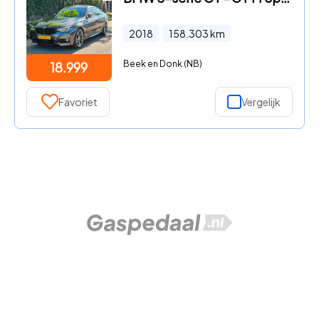
2018
158.303
km
Beek en Donk (NB)
18.999
Favoriet
Vergelijk