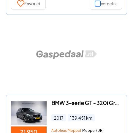
Favoriet
Vergelijk
BMW 3-serie GT - 320i Gran Turismo M-Sport*LED*PDC*Panoramadak*Navigatie*Nede
2017
139.451
km
Autohuis Meppel
Meppel (DR)
21.950