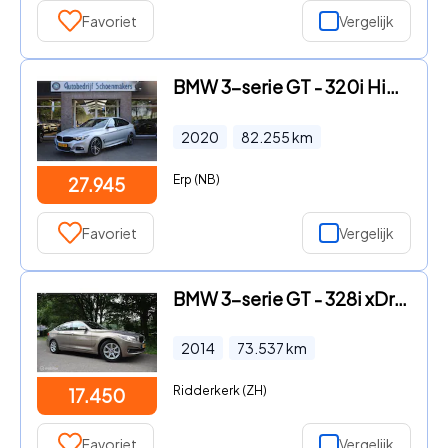
Favoriet
Vergelijk
BMW 3-serie GT - 320i High Executive Edition M-Sport PANO STOELVERW. CAMERA L
2020
82.255
km
Erp (NB)
27.945
Favoriet
Vergelijk
BMW 3-serie GT - 328i xDrive High Executive
2014
73.537
km
Ridderkerk (ZH)
17.450
Favoriet
Vergelijk