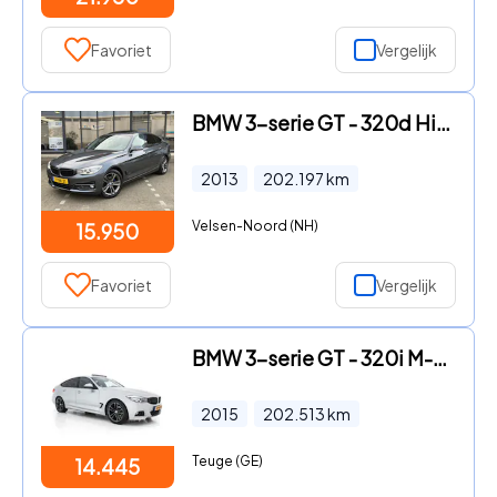
Favoriet
Vergelijk
BMW 3-serie GT - 320d High Executive / PANO / LEER / XENON
2013
202.197
km
Velsen-Noord (NH)
15.950
Favoriet
Vergelijk
BMW 3-serie GT - 320i M-Sportpack High Executive Aut. *PANO | XENON | LEATHER
2015
202.513
km
Teuge (GE)
14.445