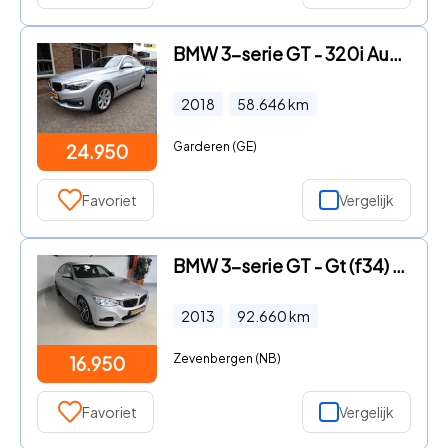
BMW 3-serie GT - 320i Automaat / Panoramadak
2018
58.646
km
Garderen (GE)
24.950
Favoriet
Vergelijk
BMW 3-serie GT - Gt (f34) 328i AUT8 245pk Aut High Exec M-Sport, NL Auto
2013
92.660
km
Zevenbergen (NB)
16.950
Favoriet
Vergelijk