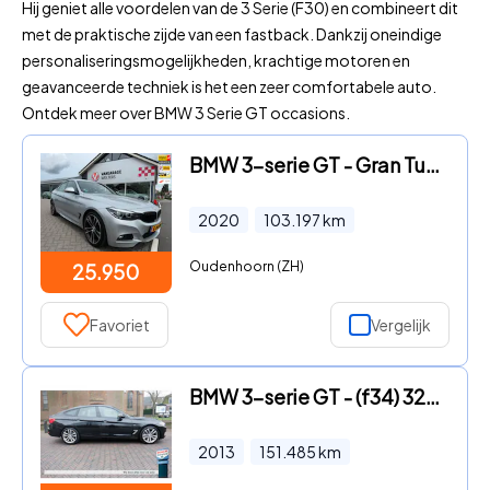
Hij geniet alle voordelen van de 3 Serie (F30) en combineert dit
met de praktische zijde van een fastback. Dankzij oneindige
personaliseringsmogelijkheden, krachtige motoren en
geavanceerde techniek is het een zeer comfortabele auto.
Ontdek meer over BMW 3 Serie GT occasions.
BMW 3-serie GT - Gran Turismo 320i High Executive Edition M Sport Aut. RIJKLA
2020
103.197
km
Oudenhoorn (ZH)
25.950
Favoriet
Vergelijk
BMW 3-serie GT - (f34) 328i 245pk Aut High Executive Upgrade
2013
151.485
km