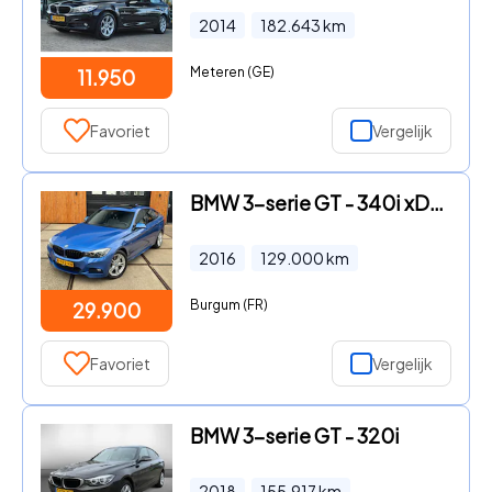
2014
182.643
km
Meteren (GE)
11.950
Favoriet
Vergelijk
BMW 3-serie GT - 340i xDrive M-Sport Centennial High Executive
2016
129.000
km
Burgum (FR)
29.900
Favoriet
Vergelijk
BMW 3-serie GT - 320i
2018
155.917
km