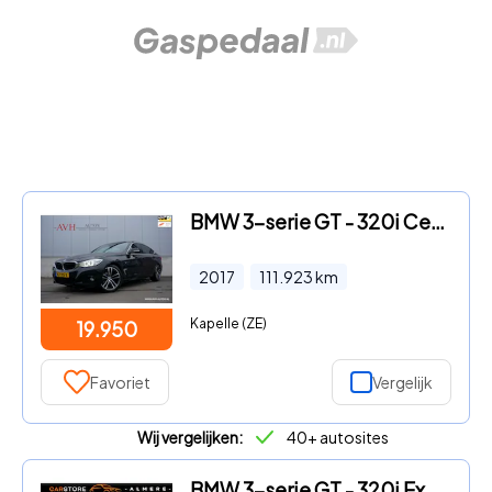
BMW 3-serie GT - 320i Centennial High Executive
2017
111.923
km
Kapelle (ZE)
19.950
Favoriet
Vergelijk
Wij vergelijken:
40+ autosites
BMW 3-serie GT - 320i Executive*M-Pakket*Automaat*Clima*NL Auto*2e eigenaar