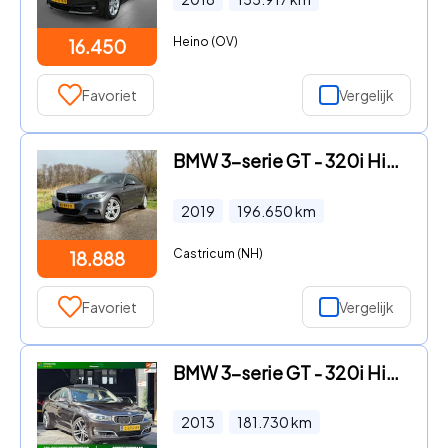
Heino (OV)
16.450
Favoriet
Vergelijk
BMW 3-serie GT - 320i High Executive Edition Automaat / M-Sport / Harman-Kard
2019
196.650
km
Castricum (NH)
18.888
Favoriet
Vergelijk
BMW 3-serie GT - 320i High Executive|PANO|Cruise|NAP
2013
181.730
km