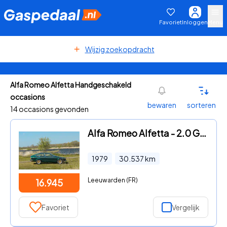
Favoriet
Inloggen
Menu
Wijzig zoekopdracht
Alfa Romeo Alfetta Handgeschakeld
occasions
bewaren
sorteren
14 occasions gevonden
Alfa Romeo Alfetta - 2.0 GT Veloce | 15" Ronal velgen
1979
30.537
km
Leeuwarden (FR)
16.945
Favoriet
Vergelijk