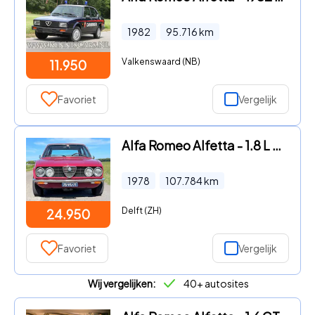
1982
95.716
km
Valkenswaard (NB)
11.950
Favoriet
Vergelijk
Alfa Romeo Alfetta - 1.8 L Origineel Nederlands, In zeer goede staat, rijdt heerl
1978
107.784
km
Delft (ZH)
24.950
Favoriet
Vergelijk
Wij vergelijken:
40+ autosites