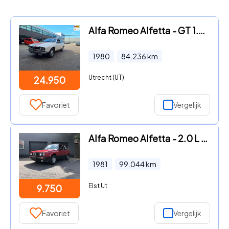
Alfa Romeo Alfetta - GT 1.6 - klaar voor rally's
1980
84.236
km
Utrecht (UT)
24.950
Favoriet
Vergelijk
Alfa Romeo Alfetta - 2.0 L Alfa Romeo Alfetta 2.0 Quadrifoglio Oro, mooi, inruil
1981
99.044
km
Elst Ut
9.750
Favoriet
Vergelijk