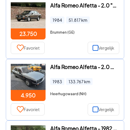
Alfa Romeo Alfetta - 2.0 "51.000 kilometers" "Last year production model" for the
1984
51.817
km
Brummen (GE)
23.750
Favoriet
Vergelijk
Alfa Romeo Alfetta - 2.0 QV 4drs 5-bak
1983
133.767
km
Heerhugowaard (NH)
4.950
Favoriet
Vergelijk
Alfa Romeo Alfetta - 1982 Berline