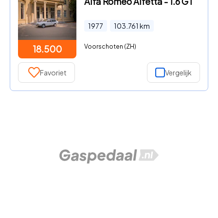
Alfa Romeo Alfetta - 1.6 GT
1977
103.761
km
Voorschoten (ZH)
18.500
Favoriet
Vergelijk