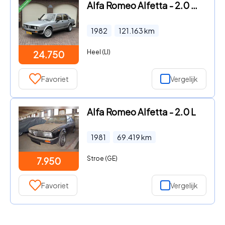
Alfa Romeo Alfetta - 2.0 Quadrifoglio Oro Compleet gerestaureerd
1982
121.163
km
Heel (LI)
24.750
Favoriet
Vergelijk
Alfa Romeo Alfetta - 2.0 L
1981
69.419
km
Stroe (GE)
7.950
Favoriet
Vergelijk