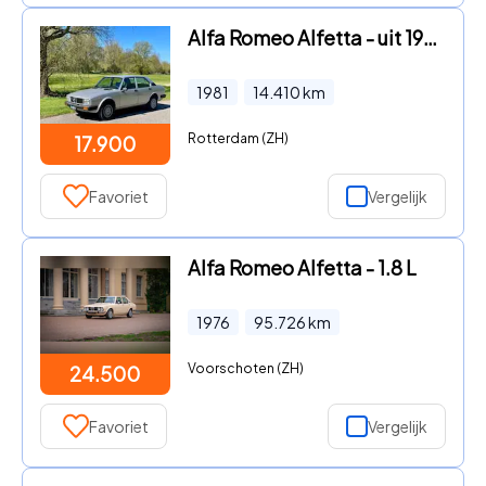
Alfa Romeo Alfetta - uit 1981, nieuwe 2.0 L motor en erg veel karakter
1981
14.410
km
Rotterdam (ZH)
17.900
Favoriet
Vergelijk
Alfa Romeo Alfetta - 1.8 L
1976
95.726
km
Voorschoten (ZH)
24.500
Favoriet
Vergelijk