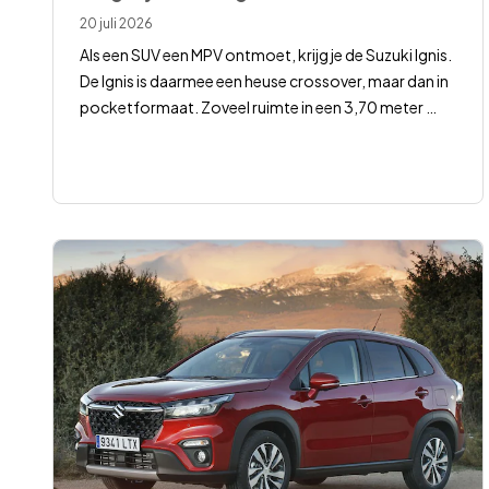
20 juli 2026
Als een SUV een MPV ontmoet, krijg je de Suzuki Ignis.
De Ignis is daarmee een heuse crossover, maar dan in
pocketformaat. Zoveel ruimte in een 3,70 meter
…