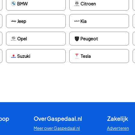
BMW
Citroen
Jeep
Kia
Opel
Peugeot
Suzuki
Tesla
koop
Over Gaspedaal.nl
Zakelijk
Meer over Gaspedaal.nl
Adverteren