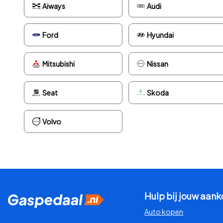
Aiways
Audi
Ford
Hyundai
Mitsubishi
Nissan
Seat
Skoda
Volvo
Hulp bij jouw aan
Auto kopen