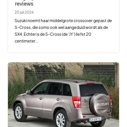
reviews
20 juli 2026
Suzuki noemt haar middelgrote crossover gepast de
S-Cross, die soms ook wel aangeduid wordt als de
SX4. Echter is de S-Cross (de ‘JY’) liefst 20
centimeter
…