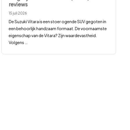
reviews
15 juli 2026
De Suzuki Vitara is een stoer ogende SUV gegoten in
een behoorlijk handzaam formaat. De voornaamste
eigenschap van de Vitara? Zijn waardevastheid.
Volgens
…