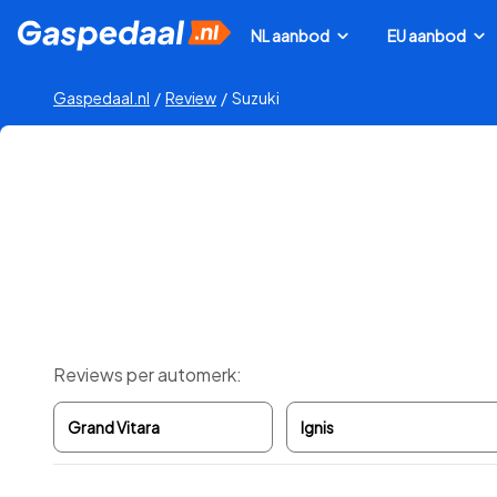
NL aanbod
EU aanbod
Gaspedaal.nl
/
Review
/
Suzuki
Reviews per automerk:
Grand Vitara
Ignis