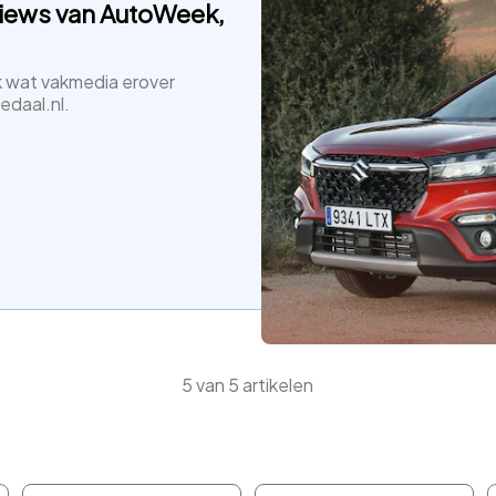
views van AutoWeek,
 wat vakmedia erover
edaal.nl.
5
van
5
artikelen