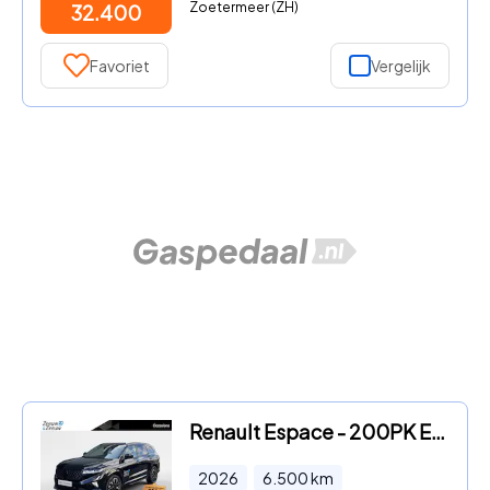
Zoetermeer (ZH)
32.400
Favoriet
Vergelijk
Renault Espace - 200PK E-Tech Full Hybrid Esprit Alpine 7p. AT | DEMO | 7 Zit
2026
6.500
km