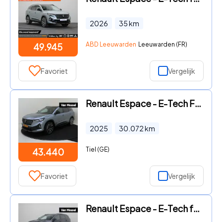
2026
35
km
ABD Leeuwarden
Leeuwarden (FR)
49.945
Favoriet
Vergelijk
Renault Espace - E-Tech Full Hybrid Iconic 5p. 200PK | Head-Up Display | Sola
2025
30.072
km
Tiel (GE)
43.440
Favoriet
Vergelijk
Renault Espace - E-Tech full hybrid 200 iconic 7p. | Apple Carplay/Android Au