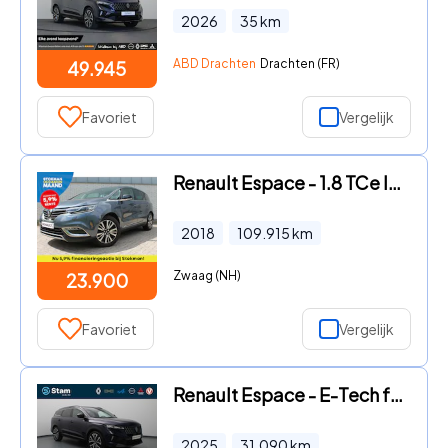
2026
35
km
ABD Drachten
Drachten (FR)
49.945
Favoriet
Vergelijk
Renault Espace - 1.8 TCe Initiale Paris 7p. | automaat | 7-persoons | wegklap
2018
109.915
km
Zwaag (NH)
23.900
Favoriet
Vergelijk
Renault Espace - E-Tech full hybrid iconic 7p. 200pk Harman Kardon | Head-Up
2025
31.090
km