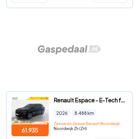
Renault Espace - E-Tech full hybrid 200 iconic 7p. | Beschikbaar per 16-09-20
2026
8.488
km
Zeeuw en Zeeuw Renault Noordwijk
Noordwijk Zh (ZH)
61.935