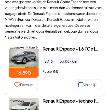
nog wat grotere versie, de Renault Grand Espace met een
verlengde wielbasis, die ook meer dan voldoende ruimte voor
bagage biedt. De Renault Espace occasions waren de eerste
MPV's in Europa. De eerste Renault Espace modellen waren
hoekiger van vorm dan de latere generaties. De eerste
generatie werd niet door Renault zelf gebouwd, maar door
Matra Automobiles.
Renault Espace - 1.6 TCe Initiale Paris 5p. | 1e EIGENAAR | DEALER ONDERHOUDE
2016
153.867
km
Reusel (NB)
16.890
Favoriet
Vergelijk
Renault Espace - techno full hybrid E-Tech 200 - 7 zitplaatsen | Stoel-, Stuu