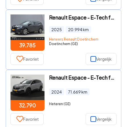
Renault Espace - E-Tech full hybrid 200 iconic 7p. / Fabrieksgarantie tot 09-
2025
20.994
km
Herwers Renault Doetinchem
Doetinchem (GE)
39.785
Favoriet
Vergelijk
Renault Espace - E-Tech full hybrid 200 iconic 7p. PANODAK|LEER|WINTERPACK|36
2024
71.669
km
Heteren (GE)
32.790
Favoriet
Vergelijk