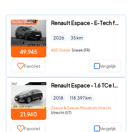
Renault Espace - E-Tech full hybrid 200 esprit Alpine 7p. | Vijf jaar garanti
2026
35
km
ABD Sneek
Sneek (FR)
49.945
Favoriet
Vergelijk
Renault Espace - 1.6 TCe Initiale Paris 5p. | DEALER ONDERHOUDEN | MASSAGE ST
2018
118.397
km
Zeeuw & Zeeuw Mitsubishi Utrecht
Utrecht (UT)
21.940
Favoriet
Vergelijk