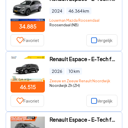
2024
46.364
km
Louwman Mazda Roosendaal
Roosendaal (NB)
34.885
Favoriet
Vergelijk
Renault Espace - E-Tech full hybrid 200 techno 5p. NU met GRATIS 5 jaar fabri
2026
10
km
Zeeuw en Zeeuw Renault Noordwijk
Noordwijk Zh (ZH)
46.515
Favoriet
Vergelijk
Renault Espace - E-Tech full hybrid 200pk iconic 7p. | Vijf jaar garantie | P