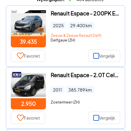
Renault Espace - 200PK E-Tech Full Hybrid Esprit Alpine 7p. AT | 1e eigenaar
2025
29.400
km
Zeeuw & Zeeuw Renault Delft
Delfgauw (ZH)
39.435
Favoriet
Vergelijk
Renault Espace - 2.0T Celsium Panorama dak l Trekhaak l Tomtom
2011
385.789
km
Zoetermeer (ZH)
2.950
Favoriet
Vergelijk