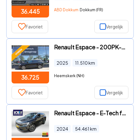
ABD Dokkum
Dokkum (FR)
36.445
Favoriet
Vergelijk
Renault Espace - 200PK-HYBRID-7-PERS-TECHNO-12DKM-360CAM-GLASDAK-NW
2025
11.510
km
Heemskerk (NH)
36.725
Favoriet
Vergelijk
Renault Espace - E-Tech full hybrid 200 techno 7p. PDC voor en achter l Apple
2024
54.461
km