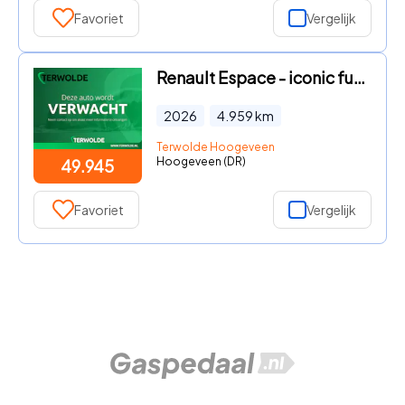
Favoriet
Vergelijk
Renault Espace - iconic full hybrid E-Tech 200 - 5 zitplaatsen | Trekhaak | P
2026
4.959
km
Terwolde Hoogeveen
Hoogeveen (DR)
49.945
Favoriet
Vergelijk