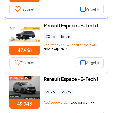
Favoriet
Vergelijk
Renault Espace - E-Tech full hybrid 200 esprit Alpine 7p. | Nu uit voorraad l
2026
15
km
Zeeuw en Zeeuw Renault Noordwijk
Noordwijk Zh (ZH)
47.966
Favoriet
Vergelijk
Renault Espace - E-Tech full hybrid 200 esprit Alpine 7p. | Full option | Pan
2026
35
km
ABD Leeuwarden
Leeuwarden (FR)
49.945