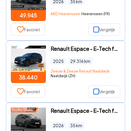
2026
35
km
ABD Heerenveen
Heerenveen (FR)
49.945
Favoriet
Vergelijk
Renault Espace - E-Tech full hybrid 200 esprit Alpine 5p. | Automaat | Apple
2025
29.316
km
Zeeuw & Zeeuw Renault Naaldwijk
Naaldwijk (ZH)
38.440
Favoriet
Vergelijk
Renault Espace - E-Tech full hybrid 200 esprit Alpine 7p. | Vijf jaar garanti
2026
35
km