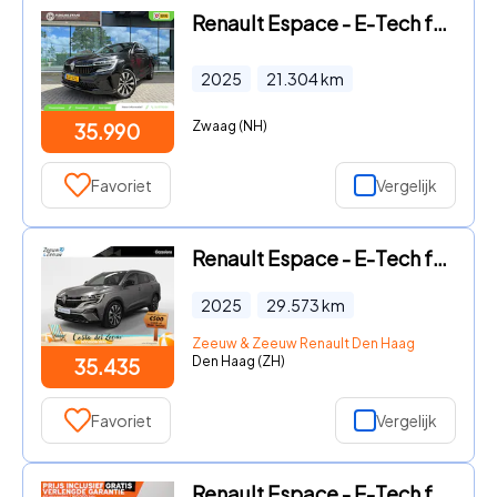
Renault Espace - E-Tech full hybrid 200 techno 7p. - Automaat - Panoramadak -
2025
21.304
km
Zwaag (NH)
35.990
Favoriet
Vergelijk
Renault Espace - E-Tech full hybrid 200 techno 5p. AUTOMAAT AIRCO CAMERA CRUI
2025
29.573
km
Zeeuw & Zeeuw Renault Den Haag
Den Haag (ZH)
35.435
Favoriet
Vergelijk
Renault Espace - E-Tech full hybrid 200 iconic 5p. | Vijf jaar garantie | Pan