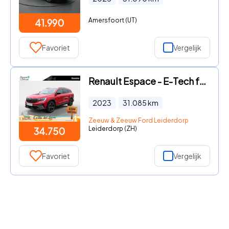
Amersfoort (UT)
41.990
Favoriet
Vergelijk
Renault Espace - E-Tech full hybrid 200 esprit Alpine 5p. | Built-in Google |
2023
31.085
km
Zeeuw & Zeeuw Ford Leiderdorp
Leiderdorp (ZH)
34.750
Favoriet
Vergelijk