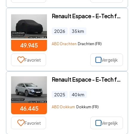
Renault Espace - E-Tech full hybrid 200 iconic 7p. | Vijf jaar garantie | Har
2026
35
km
ABD Drachten
Drachten (FR)
49.945
Favoriet
Vergelijk
Renault Espace - E-Tech full hybrid 200pk iconic 7p. | Harman kardon | Panora
2025
40
km
ABD Dokkum
Dokkum (FR)
46.445
Favoriet
Vergelijk