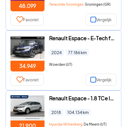
Terwolde Groningen
Groningen (GR)
48.099
Favoriet
Vergelijk
Renault Espace - E-Tech full hybrid 200 iconic | 7 PERSOONS | TREKHAAK | 360
2024
77.186
km
Woerden (UT)
34.949
Favoriet
Vergelijk
Renault Espace - 1.8 TCe Initiale Paris 7p. | Panoramadak | Leder | 7 Persoon
2018
104.134
km
Hyundai Wittenberg
De Meern (UT)
21.900