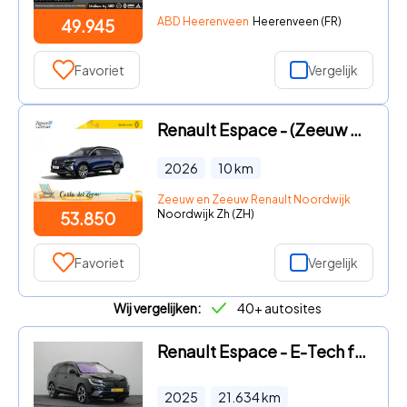
ABD Heerenveen
Heerenveen (FR)
49.945
Favoriet
Vergelijk
Renault Espace - (Zeeuw & Zeeuw Private Lease Actie v.a. € 716, -) E-Tech ful
2026
10
km
Zeeuw en Zeeuw Renault Noordwijk
Noordwijk Zh (ZH)
53.850
Favoriet
Vergelijk
Wij vergelijken:
40+ autosites
Renault Espace - E-Tech full hybrid 200 esprit Alpine 7p. | Elektrische achte
2025
21.634
km