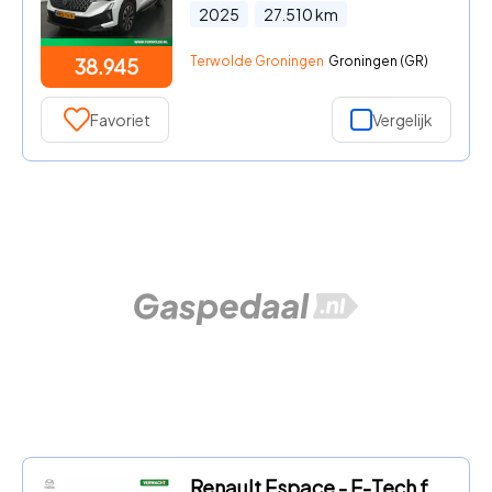
2025
27.510
km
Terwolde Groningen
Groningen (GR)
38.945
Favoriet
Vergelijk
Renault Espace - E-Tech full hybrid 200 esprit Alpine 7p. | Pack advanced dri