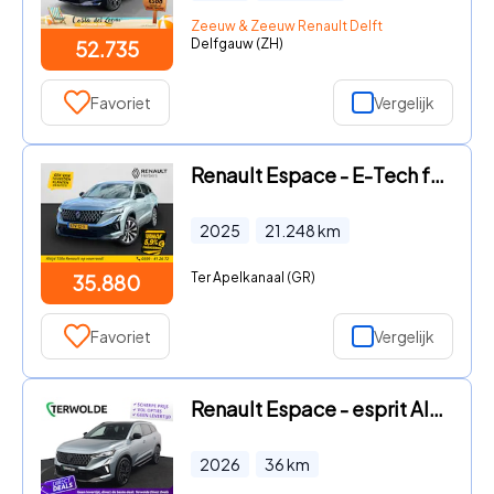
Zeeuw & Zeeuw Renault Delft
Delfgauw (ZH)
52.735
Favoriet
Vergelijk
Renault Espace - E-Tech full hybrid 200 techno 7p. NIEUW MODEL / 7 STOELEN /
2025
21.248
km
Ter Apelkanaal (GR)
35.880
Favoriet
Vergelijk
Renault Espace - esprit Alpine full hybrid E-Tech 200 - 5p. | Pack comfort |
2026
36
km