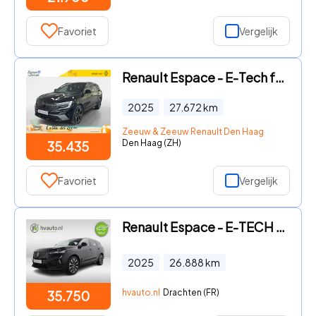
Favoriet
Vergelijk
Renault Espace - E-Tech full hybrid 200 esprit Alpine 7p. 7-pers. | 200 PK Hy
2025
27.672
km
Zeeuw & Zeeuw Renault Den Haag
Den Haag (ZH)
35.435
Favoriet
Vergelijk
Renault Espace - E-TECH FULL HYBRID 200PK TECHNO 7-PERS. | Pack Solid | Pack
2025
26.888
km
hvauto.nl
Drachten (FR)
35.750