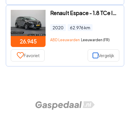
Renault Espace - 1.8 TCe Initiale Paris 5p. | Automaat | Trekhaak | Climate C
2020
62.976
km
ABD Leeuwarden
Leeuwarden (FR)
26.945
Favoriet
Vergelijk