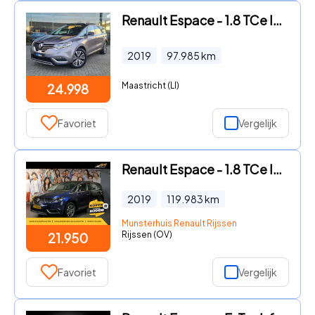
Renault Espace - 1.8 TCe Initiale Paris 7p. Pano | Leer | Xenon-Led | 1ste Ei
2019
97.985
km
Maastricht (LI)
24.998
Favoriet
Vergelijk
Renault Espace - 1.8 TCe Intens 7p. - 2.000kg trekgewicht, Glazendak - Dodeho
2019
119.983
km
Munsterhuis Renault Rijssen
Rijssen (OV)
21.950
Favoriet
Vergelijk