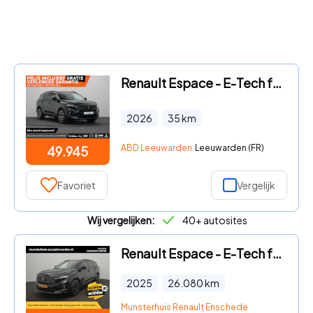
Renault Espace - E-Tech full hybrid 200 iconic 7p. | Vijf jaar garantie | Har
2026
35
km
ABD Leeuwarden
Leeuwarden (FR)
49.945
Favoriet
Vergelijk
Wij vergelijken:
40+ autosites
Renault Espace - E-Tech full hybrid 200 esprit Alpine 7p. - RIJKLAARPRIJS - A
2025
26.080
km
Munsterhuis Renault Enschede