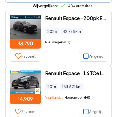
Wij vergelijken:
40+ autosites
Renault Espace - 200pk E-Tech full hybrid techno 7p. Apple Carplay/Android Au
2025
42.778
km
Nieuwegein (UT)
38.790
Favoriet
Vergelijk
Renault Espace - 1.6 TCe Initiale Paris Aut. [ Panoramadak Head-up Bose Camer
2016
153.621
km
Vaartland.nl
Heerenveen (FR)
14.909
Favoriet
Vergelijk