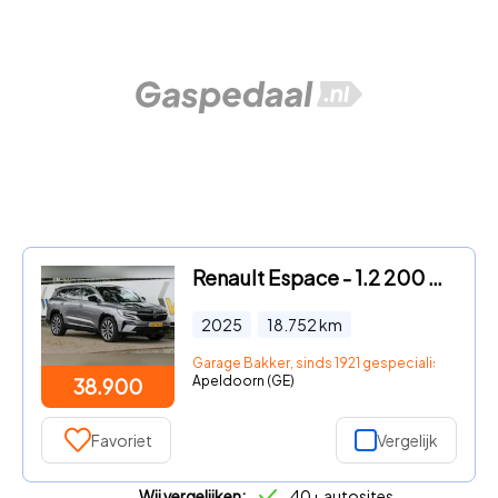
Renault Espace - 1.2 200 HEV Full Hybrid Techno 7pers.
2025
18.752
km
Garage Bakker, sinds 1921 gespecialiseerd in R
Apeldoorn (GE)
38.900
Favoriet
Vergelijk
Wij vergelijken:
40+ autosites