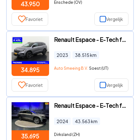
Enschede (OV)
43.950
Favoriet
Vergelijk
Renault Espace - E-Tech full hybrid 200 esprit Alpine 7p. | Panoramadak | Hea
2023
38.515
km
Auto Smeeing B.V.
Soest (UT)
34.895
Favoriet
Vergelijk
Renault Espace - E-Tech full hybrid 200 iconic 7p. *Trekhaak*Leder*Panoramada
2024
43.563
km
Dirksland (ZH)
35.695