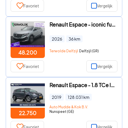
Favoriet
Vergelijk
Renault Espace - iconic full hybrid E-Tech 200 - 7 zitplaatsen | Zwart leder
2026
36
km
Terwolde Delfzijl
Delfzijl (GR)
48.200
Favoriet
Vergelijk
Renault Espace - 1.8 TCe Initiale Paris 7p. | Head-Up | Panoramadak | Trekhaa
2019
128.031
km
Auto Mudde & Kok B.V.
Nunspeet (GE)
22.750
Favoriet
Vergelijk