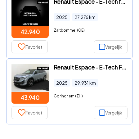
Renault Espace - E-Tech full hybrid 200 esprit Alpine 7p. | Airco Automatisch
2025
27.276
km
Zaltbommel (GE)
42.940
Favoriet
Vergelijk
Renault Espace - E-Tech Full Hybrid Iconic 7 Persoons. 200PK | Harman Kardon
2025
29.931
km
Gorinchem (ZH)
43.940
Favoriet
Vergelijk