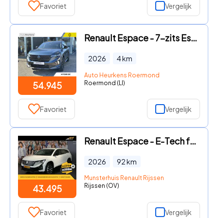
Favoriet
Vergelijk
Renault Espace - 7-zits Esprit Alpine Full Hybrid E-Tech 200 l Meer dan € 5.0
2026
4
km
Auto Heurkens Roermond
Roermond (LI)
54.945
Favoriet
Vergelijk
Renault Espace - E-Tech full hybrid 200 techno 7p. - Occasion Lease vanaf €72
2026
92
km
Munsterhuis Renault Rijssen
Rijssen (OV)
43.495
Favoriet
Vergelijk