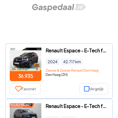
Renault Espace - E-Tech full hybrid 200 iconic 7p. AUTOMAAT NAVI AIRCO 360CAM
2024
42.717
km
Zeeuw & Zeeuw Renault Den Haag
Den Haag (ZH)
36.935
Favoriet
Vergelijk
Renault Espace - E-Tech full hybrid 200pk esprit Alpine 5p. | Vijf jaar garan