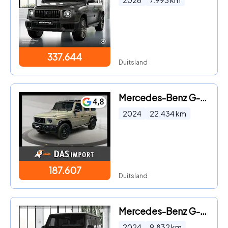
2026
7.993
km
337.644
Duitsland
Mercedes-Benz G-klasse - d Exclusive
2024
22.434
km
187.607
Duitsland
Mercedes-Benz G-klasse - AMG Line
2024
9.832
km