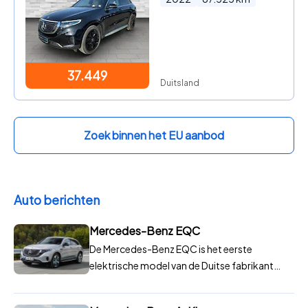
37.449
Duitsland
Zoek binnen het EU aanbod
Auto berichten
Mercedes-Benz EQC
De Mercedes-Benz EQC is het eerste
elektrische model van de Duitse fabrikant
voor het ‘gewone’ publiek. Eerder werd er nog
geëxperimenteerd met een elektrische SLS en