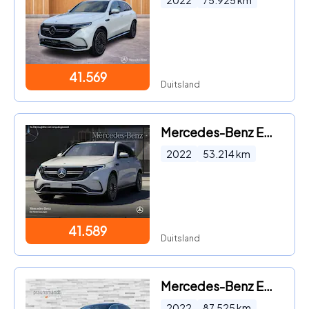
2022
75.925
km
41.569
Duitsland
Mercedes-Benz EQC - 4Matic AMG Line
2022
53.214
km
41.589
Duitsland
Mercedes-Benz EQC - 4Matic
2022
87.525
km