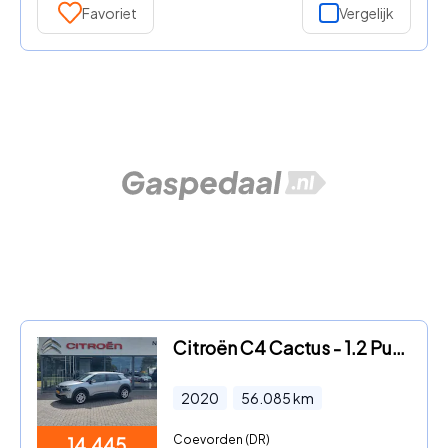
Favoriet
Vergelijk
Citroën C4 Cactus - 1.2 PureTech Business
2020
56.085
km
Coevorden (DR)
14.445