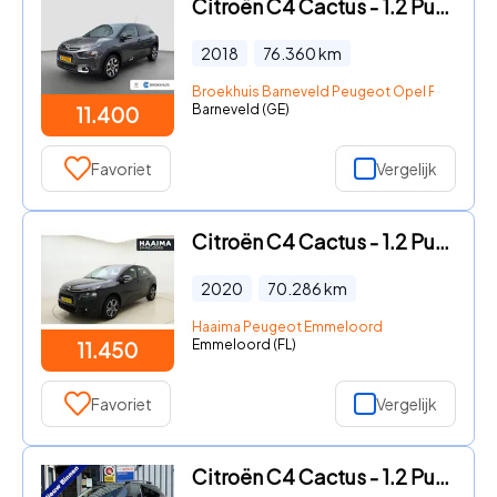
Citroën C4 Cactus - 1.2 PureTech Shine Automaat | Stoelverwarming | Trekhaak | C
2018
76.360
km
Broekhuis Barneveld Peugeot Opel Fiat Citroe
Barneveld (GE)
11.400
Favoriet
Vergelijk
Citroën C4 Cactus - 1.2 PureTech 110pk Feel | Climate control | Parkeersensoren
2020
70.286
km
Haaima Peugeot Emmeloord
Emmeloord (FL)
11.450
Favoriet
Vergelijk
Citroën C4 Cactus - 1.2 PureTech Shine | NAVI | CRUISE | PDC | D-RIEM VV |