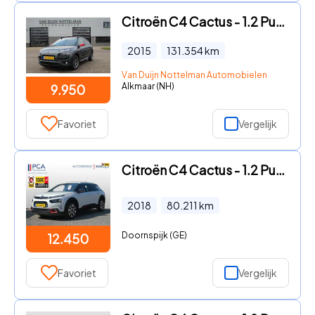
Citroën C4 Cactus - 1.2 PureTech Business / Panoramadak / Automaat / N.A.P.
2015
131.354
km
Van Duijn Nottelman Automobielen
Alkmaar (NH)
9.950
Favoriet
Vergelijk
Citroën C4 Cactus - 1.2 PureTech Shine
2018
80.211
km
Doornspijk (GE)
12.450
Favoriet
Vergelijk