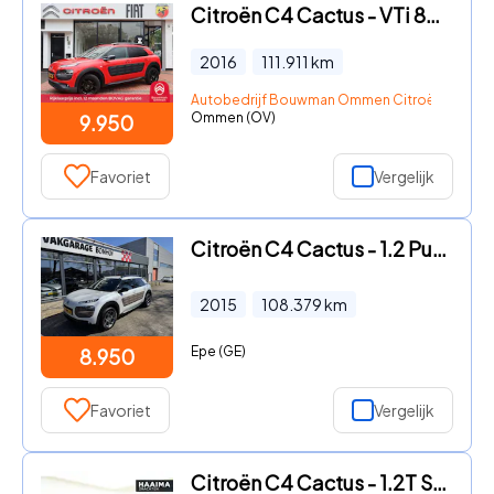
Citroën C4 Cactus - VTi 82PK Airdream ETG Automaat Shine, Rijklaarprijs | Camera
2016
111.911
km
Autobedrijf Bouwman Ommen Citroën & DS
Ommen (OV)
9.950
Favoriet
Vergelijk
Citroën C4 Cactus - 1.2 PureTech Shine CAMERA-CRUISE-TREKHAAK
2015
108.379
km
Epe (GE)
8.950
Favoriet
Vergelijk
Citroën C4 Cactus - 1.2T Shine 110pk | Panorama dak | 17'' LM Velgen | Camera |