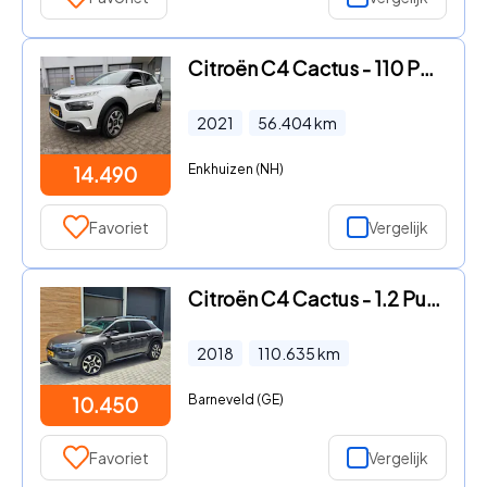
Citroën C4 Cactus - 110 PK SHINE 12 MND BOVAG RIJKLAAR
2021
56.404
km
Enkhuizen (NH)
14.490
Favoriet
Vergelijk
Citroën C4 Cactus - 1.2 PureTech Shine Camera Navi 17"
2018
110.635
km
Barneveld (GE)
10.450
Favoriet
Vergelijk