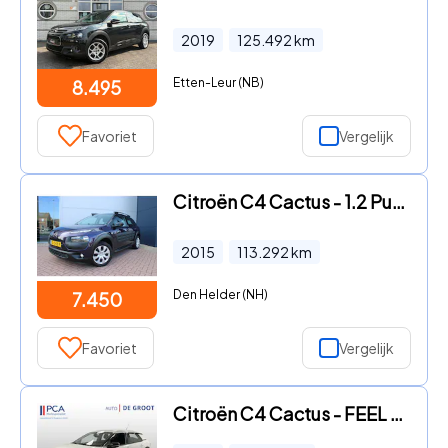
2019
125.492
km
Etten-Leur (NB)
8.495
Favoriet
Vergelijk
Citroën C4 Cactus - 1.2 PureTech Business Airco Navi Camera
2015
113.292
km
Den Helder (NH)
7.450
Favoriet
Vergelijk
Citroën C4 Cactus - FEEL 110pk Navi+Carplay | Airco | Cruise | Camera