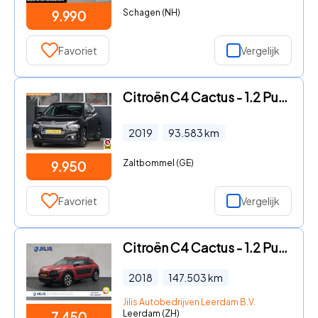
Schagen (NH)
9.990
Favoriet
Vergelijk
Citroën C4 Cactus - 1.2 PureTech Feel, NL, trekh. cam. dis. v.v.
2019
93.583
km
Zaltbommel (GE)
9.950
Favoriet
Vergelijk
Citroën C4 Cactus - 1.2 PureTech Shine | Navigatie | Cruise control | Parkeersen
2018
147.503
km
Jilis Autobedrijven Leerdam B.V.
Leerdam (ZH)
7.450