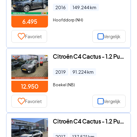
2016
149.244
km
Hoofddorp (NH)
6.495
Favoriet
Vergelijk
Citroën C4 Cactus - 1.2 PureTech Shine 110PK NAVI CLIMA CRUISE PDC Stoelverw V+A
2019
91.224
km
Boekel (NB)
12.950
Favoriet
Vergelijk
Citroën C4 Cactus - 1.2 PureTech Business CLIMA-CRUISE-TREKHAAK
2017
137.521
km