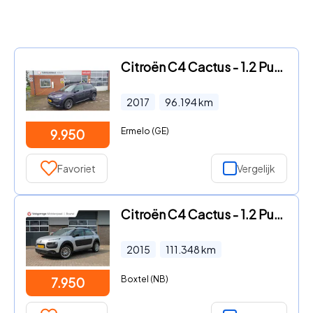
Citroën C4 Cactus - 1.2 PureT. Rip Curl
2017
96.194
km
Ermelo (GE)
9.950
Favoriet
Vergelijk
Citroën C4 Cactus - 1.2 PureTech Business | Bluetooth | Cruise
2015
111.348
km
Boxtel (NB)
7.950