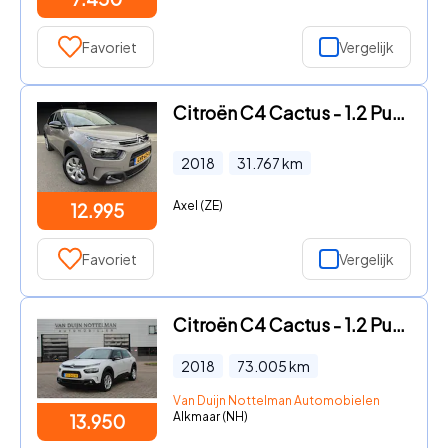
Favoriet
Vergelijk
Citroën C4 Cactus - 1.2 PureTech Feel
2018
31.767
km
Axel (ZE)
12.995
Favoriet
Vergelijk
Citroën C4 Cactus - 1.2 PureTech Business / Carplay / Automaat / N.A.P.
2018
73.005
km
Van Duijn Nottelman Automobielen
Alkmaar (NH)
13.950