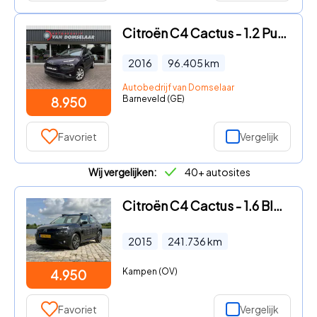
Citroën C4 Cactus - 1.2 PureTech Business Automaat Trekhaak Cruise Control Park.
2016
96.405
km
Autobedrijf van Domselaar
Barneveld (GE)
8.950
Favoriet
Vergelijk
Wij vergelijken:
40+ autosites
Citroën C4 Cactus - 1.6 BlueHDi Business|Camera|D-Riem Vervangen
2015
241.736
km
Kampen (OV)
4.950
Favoriet
Vergelijk