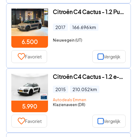
Citroën C4 Cactus - 1.2 PureTech Shine|Pano|Cam
2017
166.696
km
Nieuwegein (UT)
6.500
Favoriet
Vergelijk
Citroën C4 Cactus - 1.2 e-VTi Shine CAMERA - NAVI - RIEM VERVANGEN
2015
210.052
km
Autodeals Emmen
Klazienaveen (DR)
5.990
Favoriet
Vergelijk