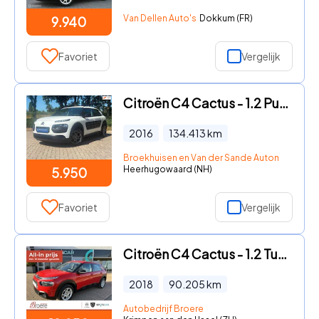
Van Dellen Auto's
Dokkum (FR)
9.940
Favoriet
Vergelijk
Citroën C4 Cactus - 1.2 PureTech Business Camera / Cruise Control / Nieuwe Distr
2016
134.413
km
Broekhuisen en Van der Sande Automotive B.V
Heerhugowaard (NH)
5.950
Favoriet
Vergelijk
Citroën C4 Cactus - 1.2 Turbo 110 pk Business EAT-6 Automaat Navigatiesysteem
2018
90.205
km
Autobedrijf Broere