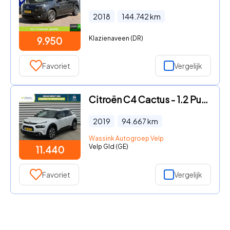
2018
144.742
km
Klazienaveen (DR)
9.950
Favoriet
Vergelijk
Citroën C4 Cactus - 1.2 PureTech Shine | Automaat | Achteruitrijcamera | Cruise
2019
94.667
km
Wassink Autogroep Velp
Velp Gld (GE)
11.440
Favoriet
Vergelijk