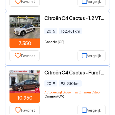
Favoriet
Vergelijk
Citroën C4 Cactus - 1.2 VTi Shine | MOTOR REVISIE '24 | CAMERA | NAVI | PANO | P
2015
162.481
km
Groenlo (GE)
7.350
Favoriet
Vergelijk
Citroën C4 Cactus - PureTech 110PK H6 S&S Business, Rijklaarprijs | Navigatie |
2019
93.930
km
Autobedrijf Bouwman Ommen Citroën & DS
Ommen (OV)
10.950
Favoriet
Vergelijk