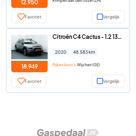
Krimpen aan den IJssel (ZH)
12.950
Favoriet
Vergelijk
Citroën C4 Cactus - 1.2 130pk Shine Plus. Camera, Navi, Clima, Cruise, StoelVerw
2020
48.583
km
Rijken Auto's
Wijchen (GE)
18.949
Favoriet
Vergelijk