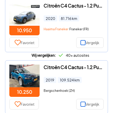
Citroën C4 Cactus - 1.2 PureTech Business 110 PK | Navigatie | Climate control |
2020
81.716
km
Haaima Franeker
Franeker (FR)
10.950
Favoriet
Vergelijk
Wij vergelijken:
40+ autosites
Citroën C4 Cactus - 1.2 PureTech Feel
2019
109.524
km
Bergschenhoek (ZH)
10.250
Favoriet
Vergelijk