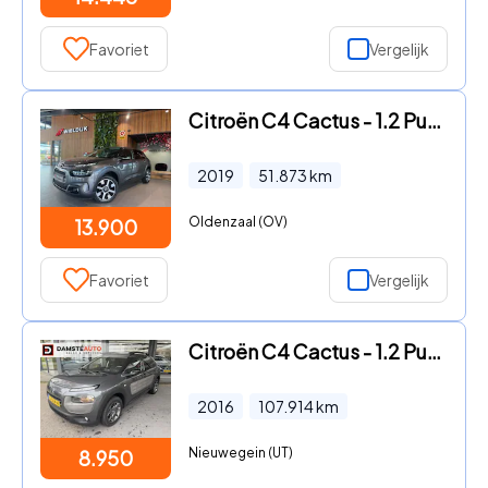
Favoriet
Vergelijk
Citroën C4 Cactus - 1.2 PureTech Shine Keyless camera trekhaak
2019
51.873
km
Oldenzaal (OV)
13.900
Favoriet
Vergelijk
Citroën C4 Cactus - 1.2 PureTech Shine
2016
107.914
km
Nieuwegein (UT)
8.950