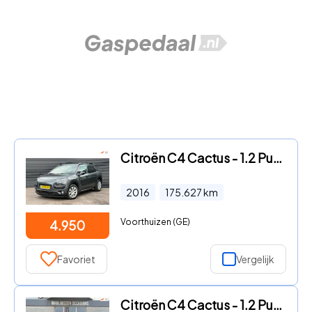
Citroën C4 Cactus - 1.2 PureTech Feel | Navigatie | Camera | nieuwe distributier
2016
175.627
km
Voorthuizen (GE)
4.950
Favoriet
Vergelijk
Citroën C4 Cactus - 1.2 PureTech Business |Clima|Cruise|PDC|