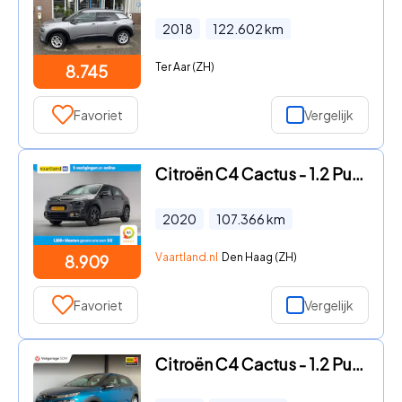
2018
122.602
km
Ter Aar (ZH)
8.745
Favoriet
Vergelijk
Citroën C4 Cactus - 1.2 PureTech Origins [ Navi Camera Climate Apple/Android ]
2020
107.366
km
Vaartland.nl
Den Haag (ZH)
8.909
Favoriet
Vergelijk
Citroën C4 Cactus - 1.2 PureTech Feel|Cruise Control|Carplay|Camera