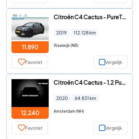
Citroën C4 Cactus - PureTech 110 EAT6 Shine Automaat | Panoramadak | Navigatie |
2019
112.128
km
Waalwijk (NB)
11.890
Favoriet
Vergelijk
Citroën C4 Cactus - 1.2 PureTech Business | Climate control | Apple Carplay/Andr
2020
64.831
km
Amsterdam (NH)
12.240
Favoriet
Vergelijk