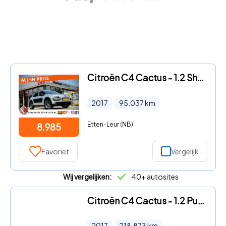
Citroën C4 Cactus - 1.2 Shine | PARKEERSENSOREN | CLIMA | CRUISE
2017
95.037
km
Etten-Leur (NB)
8.985
Favoriet
Vergelijk
Wij vergelijken:
40+ autosites
Citroën C4 Cactus - 1.2 PureTech Business
2017
218.873
km