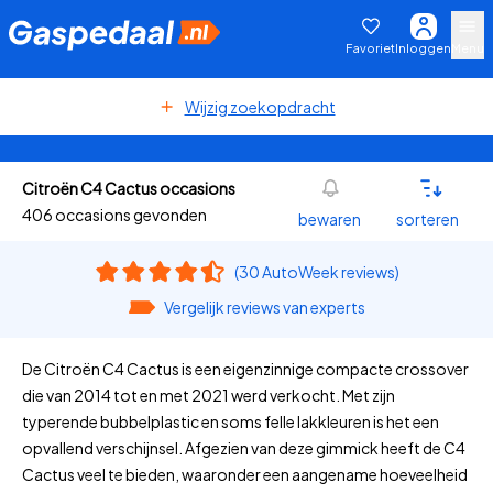
Favoriet
Inloggen
Menu
Wijzig zoekopdracht
Citroën C4 Cactus occasions
406 occasions gevonden
bewaren
sorteren
(30 AutoWeek reviews)
Vergelijk reviews van experts
De Citroën C4 Cactus is een eigenzinnige compacte crossover
die van 2014 tot en met 2021 werd verkocht. Met zijn
typerende bubbelplastic en soms felle lakkleuren is het een
opvallend verschijnsel. Afgezien van deze gimmick heeft de C4
Cactus veel te bieden, waaronder een aangename hoeveelheid