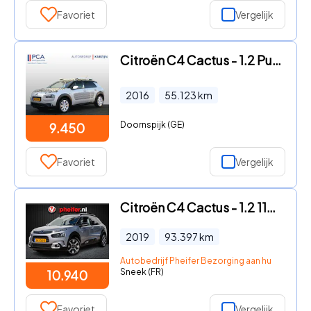
Favoriet
Vergelijk
Citroën C4 Cactus - 1.2 PureTech W
2016
55.123
km
Doornspijk (GE)
9.450
Favoriet
Vergelijk
Citroën C4 Cactus - 1.2 110pk PureTech Shine Panoramadak/ Camera/ DAB+/ Carplay/
2019
93.397
km
Autobedrijf Pheifer Bezorging aan huis in heel
Sneek (FR)
10.940
Favoriet
Vergelijk