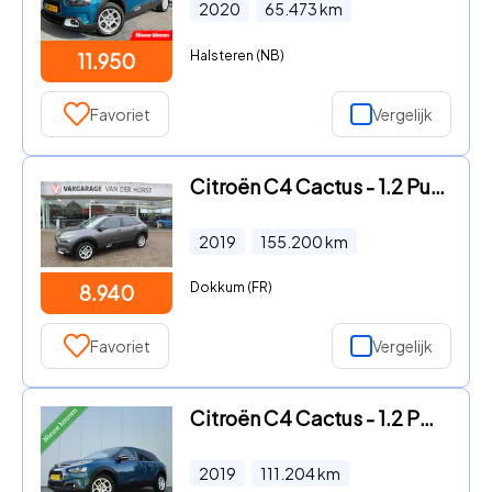
2020
65.473
km
Halsteren (NB)
11.950
Favoriet
Vergelijk
Citroën C4 Cactus - 1.2 PureTech Business , 110pk , Dealer onderhouden Climate c
2019
155.200
km
Dokkum (FR)
8.940
Favoriet
Vergelijk
Citroën C4 Cactus - 1.2 PURETECH FEEL/LED/TREKHAAK/CLIMATE/PDC/16''LMV
2019
111.204
km