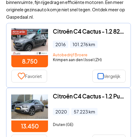
binnenruimte, fijn rijgedrag en efficiënte motoren. Een meer
originele gezinsauto kom je niet snel tegen. Ontdek meer op
Gaspedaal.nl.
Citroën C4 Cactus - 1.2 82 pk Business Shine Trekhaak
2016
101.276
km
Autobedrijf Broere
Krimpen aan den IJssel (ZH)
8.750
Favoriet
Vergelijk
Citroën C4 Cactus - 1.2 PureTech 110pk S&amp;S Feel airco navi carplay
2020
57.223
km
Druten (GE)
13.450