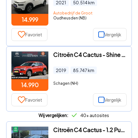
2021
50.514
km
Autobedrijf de Groot
Oudheusden (NB)
14.999
Favoriet
Vergelijk
Citroën C4 Cactus - Shine 110pk I Automaat I Navi I Trekhaak I
2019
85.747
km
Schagen (NH)
14.990
Favoriet
Vergelijk
Wij vergelijken:
40+ autosites
Citroën C4 Cactus - 1.2 PureT. Bns. Plus