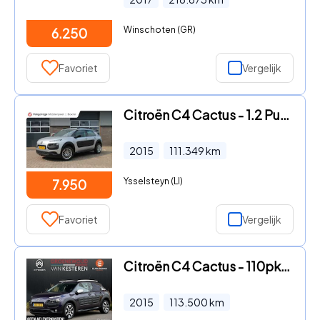
Winschoten (GR)
6.250
Favoriet
Vergelijk
Citroën C4 Cactus - 1.2 PureTech Business | Bluetooth | Cruise
2015
111.349
km
Ysselsteyn (LI)
7.950
Favoriet
Vergelijk
Citroën C4 Cactus - 110pk Shine I Panodak I Navi I
2015
113.500
km