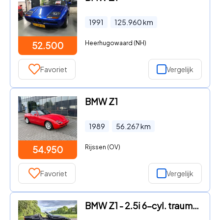
1991
125.960
km
Heerhugowaard (NH)
52.500
Favoriet
Vergelijk
BMW Z1
1989
56.267
km
Rijssen (OV)
54.950
Favoriet
Vergelijk
BMW Z1 - 2.5i 6-cyl. traumschwarz 139000 km