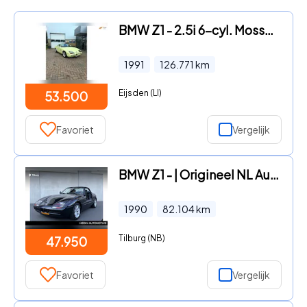
BMW Z1 - 2.5i 6-cyl. Mosselman Turbo Systems 245PK Fun-gelb
1991
126.771
km
Eijsden (LI)
53.500
Favoriet
Vergelijk
BMW Z1 - | Origineel NL Auto | Dealer Onderhouden | 3e Eigenaar | Tra
1990
82.104
km
Tilburg (NB)
47.950
Favoriet
Vergelijk