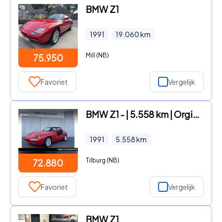
BMW Z1
1991
19.060
km
Mill (NB)
75.950
Favoriet
Vergelijk
BMW Z1 - | 5.558 km | Orgineel NL | 03-1991
1991
5.558
km
Tilburg (NB)
72.880
Favoriet
Vergelijk
BMW Z1