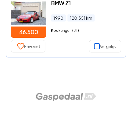
BMW Z1
1990
120.351
km
Kockengen (UT)
46.500
Favoriet
Vergelijk