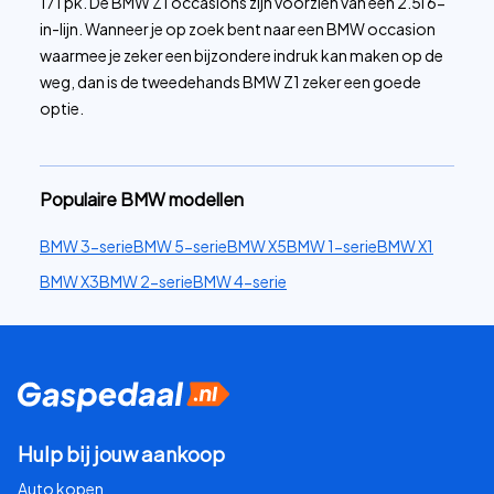
171 pk. De BMW Z1 occasions zijn voorzien van een 2.5l 6-
in-lijn. Wanneer je op zoek bent naar een BMW occasion
waarmee je zeker een bijzondere indruk kan maken op de
weg, dan is de tweedehands BMW Z1 zeker een goede
optie.
Populaire BMW modellen
BMW 3-serie
BMW 5-serie
BMW X5
BMW 1-serie
BMW X1
BMW X3
BMW 2-serie
BMW 4-serie
Hulp bij jouw aankoop
Auto kopen