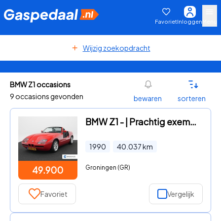
Favoriet
Inloggen
Menu
Wijzig zoekopdracht
BMW Z1 occasions
9 occasions gevonden
bewaren
sorteren
BMW Z1 - | Prachtig exemplaar | Uitstekende staat | 3e eigenaar | His
1990
40.037
km
Groningen (GR)
49.900
Favoriet
Vergelijk