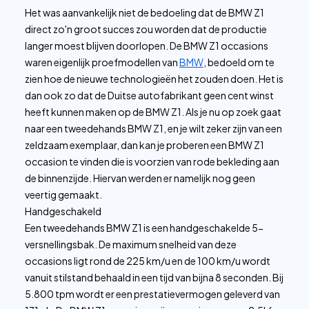
Het was aanvankelijk niet de bedoeling dat de BMW Z1
direct zo'n groot succes zou worden dat de productie
langer moest blijven doorlopen. De BMW Z1 occasions
waren eigenlijk proefmodellen van
BMW
, bedoeld om te
zien hoe de nieuwe technologieën het zouden doen. Het is
dan ook zo dat de Duitse autofabrikant geen cent winst
heeft kunnen maken op de BMW Z1. Als je nu op zoek gaat
naar een tweedehands BMW Z1, en je wilt zeker zijn van een
zeldzaam exemplaar, dan kan je proberen een BMW Z1
occasion te vinden die is voorzien van rode bekleding aan
de binnenzijde. Hiervan werden er namelijk nog geen
veertig gemaakt.
Handgeschakeld
Een tweedehands BMW Z1 is een handgeschakelde 5-
versnellingsbak. De maximum snelheid van deze
occasions ligt rond de 225 km/u en de 100 km/u wordt
vanuit stilstand behaald in een tijd van bijna 8 seconden. Bij
5.800 tpm wordt er een prestatievermogen geleverd van