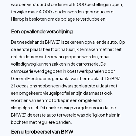
worden verstuurd stonden er al 5.000 bestellingen open,
terwijl er maar 4.000 zouden worden geproduceerd.
Hierop is besloten om de oplage te verdubbelen.
Een opvallende verschijning
De tweedehands BMW Z1 is zeker een opvallende auto. Op
de eerste plaats heeft dit natuurlijk te maken met het feit
dat de deuren niet zomaar geopend worden, maar
volledig weg kunnen zakken in de carrosserie. De
carrosserie werd gegoten in koetswerkpanelen door
General Electric en is gemaakt van thermoplast. De BMZ
Z1 occasions hebben een dwarsgeplaatste uitlaat met
een omgekeerd vleugelprofiel en zijn daarnaast ook
voorzien van een motorkap in een omgekeerd
vleugelprofiel. Dit unieke design zorgde ervoor dat de
BMW Z1 de eerste auto ter wereld was die 1g kon halen in
bochten met reguliere banden.
Een uitprobeersel van BMW