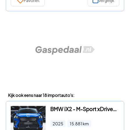
Favoriet
Vergelijk
Kijk ook eens naar 18 importauto's:
BMW iX2 - M-Sport xDrive30
2025
15.881
km