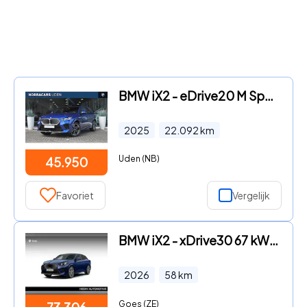
BMW iX2 - eDrive20 M Sport / Panoramadak / Sportstoelen / Parking Assi
2025
22.092
km
Uden (NB)
45.950
Favoriet
Vergelijk
BMW iX2 - xDrive30 67 kWh M Sport Edition M Sportpakket Pro | Innovati
2026
58
km
Goes (ZE)