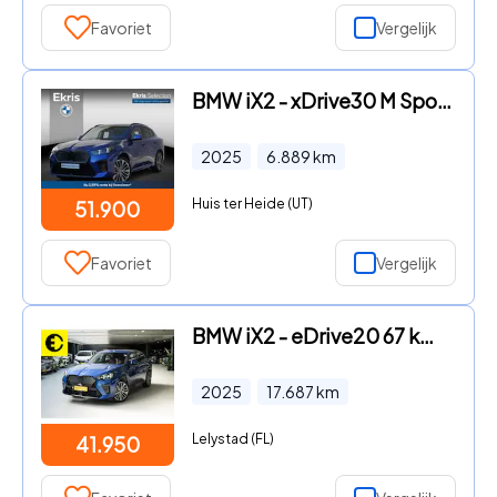
Favoriet
Vergelijk
BMW iX2 - xDrive30 M Sportpakket Pro | Innovation Pack | Com
2025
6.889
km
Huis ter Heide (UT)
51.900
Favoriet
Vergelijk
BMW iX2 - eDrive20 67 kWh | 96, 9% SOH | Alcantara stoelen | Camera
2025
17.687
km
Lelystad (FL)
41.950