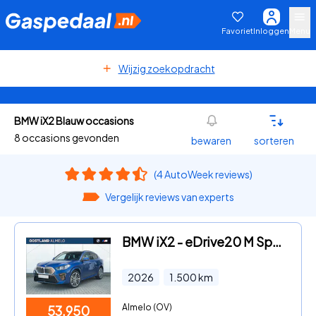
Favoriet
Inloggen
Menu
Wijzig zoekopdracht
BMW iX2 Blauw occasions
8 occasions gevonden
bewaren
sorteren
(4 AutoWeek reviews)
Vergelijk reviews van experts
BMW iX2 - eDrive20 M Sport / Panoramadak / M Sportstoelen / Comfort Ac
2026
1.500
km
Almelo (OV)
53.950