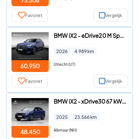
73.306
Favoriet
Vergelijk
BMW iX2 - eDrive20 M Sport Edition | M Sportpakket Pro | Premium Pack
2026
4.989
km
Utrecht (UT)
60.950
Favoriet
Vergelijk
BMW iX2 - xDrive30 67 kWh M Sport Edition
2025
23.566
km
Alkmaar (NH)
48.450