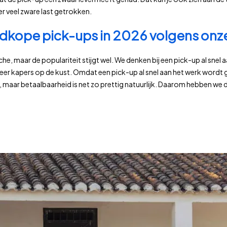
 er veel zware last getrokken.
dkope pick-ups in 2026 volgens onz
niche, maar de populariteit stijgt wel. We denken bij een pick-up al sne
meer kapers op de kust. Omdat een pick-up al snel aan het werk wordt 
 maar betaalbaarheid is net zo prettig natuurlijk. Daarom hebben we