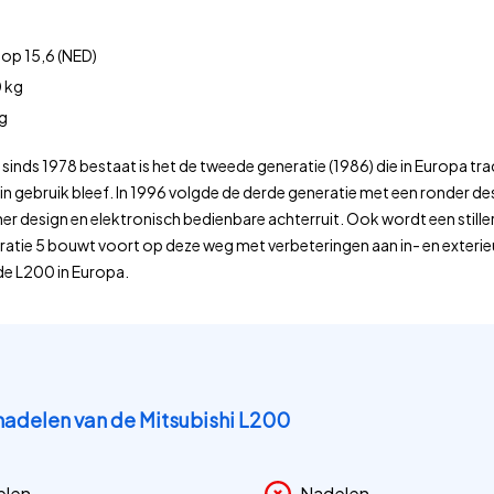
 op 15,6 (NED)
 kg
kg
sinds 1978 bestaat is het de tweede generatie (1986) die in Europa tr
 in gebruik bleef. In 1996 volgde de derde generatie met een ronder des
er design en elektronisch bedienbare achterruit. Ook wordt een stille
atie 5 bouwt voort op deze weg met verbeteringen aan in- en exterieu
de L200 in Europa.
nadelen van de Mitsubishi L200
elen
Nadelen