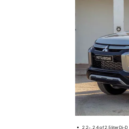
2,2-, 2,4 of 2,5 liter Di-D