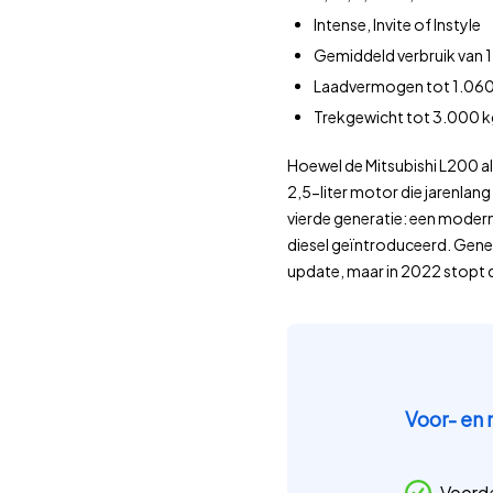
Intense, Invite of Instyle
Gemiddeld verbruik van 1
Laadvermogen tot 1.060
Trekgewicht tot 3.000 
Hoewel de Mitsubishi L200 al 
2,5-liter motor die jarenlang
vierde generatie: een modern
diesel geïntroduceerd. Gener
update, maar in 2022 stopt 
Voor- en 
Voord