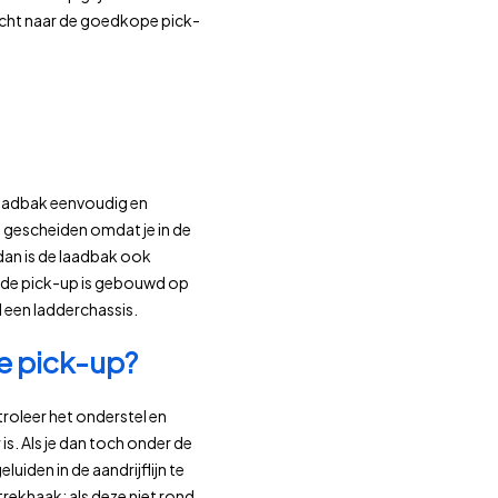
ktocht naar de goedkope pick-
 laadbak eenvoudig en
en gescheiden omdat je in de
, dan is de laadbak ook
lde pick-up is gebouwd op
 een ladderchassis.
e pick-up?
roleer het onderstel en
s. Als je dan toch onder de
uiden in de aandrijflijn te
trekhaak: als deze niet rond