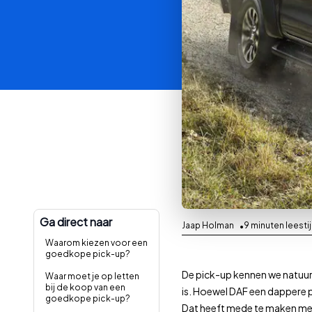
Ga direct naar
Jaap Holman
9
minuten leesti
Waarom kiezen voor een
goedkope pick-up?
De pick-up kennen we natuurli
Waar moet je op letten
bij de koop van een
is. Hoewel DAF een dappere p
goedkope pick-up?
Dat heeft mede te maken met de