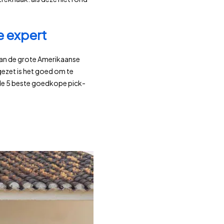
e expert
l aan de grote Amerikaanse
gezet is het goed om te
 de 5 beste goedkope pick-