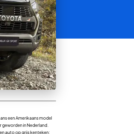
orgaans een Amerikaans model
ir geworden in Nederland.
 een auto op grijs kenteken: