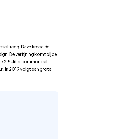
actie kreeg. Deze kreeg de
ign. De verfijning komt bij de
re 2,5-liter common rail
r. In 2019 volgt een grote