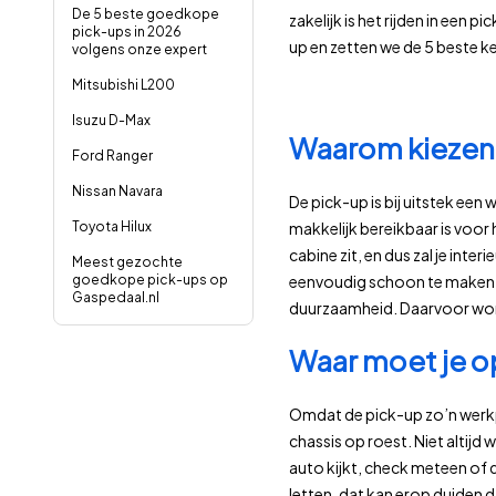
De 5 beste goedkope
zakelijk is het rijden in een 
pick-ups in 2026
up en zetten we de 5 beste ke
volgens onze expert
Mitsubishi L200
Isuzu D-Max
Waarom kiezen
Ford Ranger
Nissan Navara
De pick-up is bij uitstek ee
makkelijk bereikbaar is voor 
Toyota Hilux
cabine zit, en dus zal je inter
Meest gezochte
eenvoudig schoon te maken.
goedkope pick-ups op
Gaspedaal.nl
duurzaamheid. Daarvoor word
Waar moet je o
Omdat de pick-up zo’n werkpa
chassis op roest. Niet altij
auto kijkt, check meteen of d
letten, dat kan erop duiden d