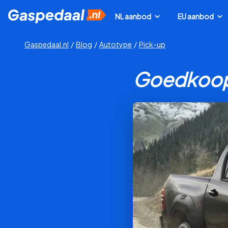
NL aanbod
EU aanbod
Gaspedaal.nl
/
Blog
/
Autotype
/
Pick-up
Goedkoops