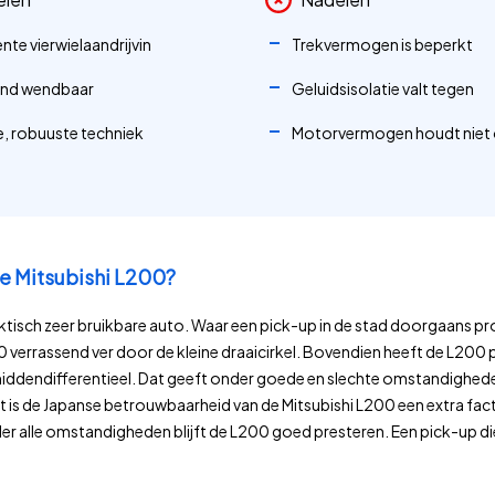
te vierwielaandrijvin
Trekvermogen is beperkt
end wendbaar
Geluidsisolatie valt tegen
e, robuuste techniek
Motorvermogen houdt niet 
e Mitsubishi L200?
aktisch zeer bruikbare auto. Waar een pick-up in de stad doorgaans p
verrassend ver door de kleine draaicirkel. Bovendien heeft de L20
middendifferentieel. Dat geeft onder goede en slechte omstandigheden
lot is de Japanse betrouwbaarheid van de Mitsubishi L200 een extra facto
r alle omstandigheden blijft de L200 goed presteren. Een pick-up die