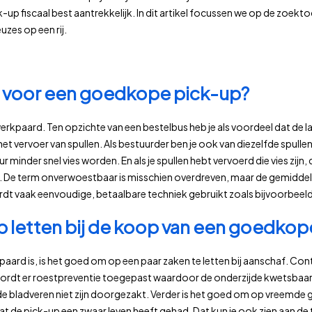
pick-up fiscaal best aantrekkelijk. In dit artikel focussen we op de zoe
uzes op een rij.
 voor een goedkope pick-up?
n werkpaard. Ten opzichte van een bestelbus heb je als voordeel dat de
het vervoer van spullen. Als bestuurder ben je ook van diezelfde spull
ieur minder snel vies worden. En als je spullen hebt vervoerd die vies zijn
 De term onverwoestbaar is misschien overdreven, maar de gemidde
t vaak eenvoudige, betaalbare techniek gebruikt zoals bijvoorbeeld
p letten bij de koop van een goedkop
ard is, is het goed om op een paar zaken te letten bij aanschaf. Cont
d wordt er roestpreventie toegepast waardoor de onderzijde kwetsbaar i
e bladveren niet zijn doorgezakt. Verder is het goed om op vreemde gel
at de pick-up een zwaar leven heeft gehad. Dat kun je ook zien aan de 