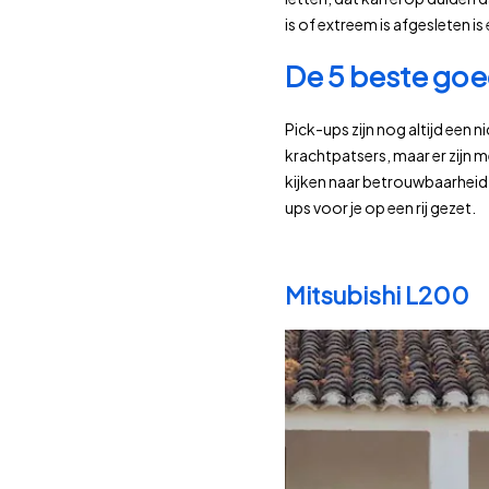
is of extreem is afgesleten is
De 5 beste goe
Pick-ups zijn nog altijd een 
krachtpatsers, maar er zijn 
kijken naar betrouwbaarheid,
ups voor je op een rij gezet.
Mitsubishi L200