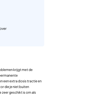
over
roblemen krijgt met de
0 permanente
 een extra dosis tractie en
r die je niet buiten
 zeer geschikt is om als