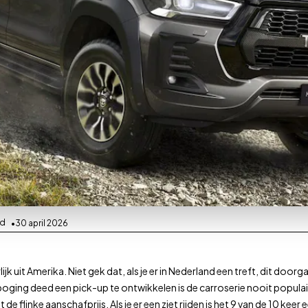
jd
30 april 2026
jk uit Amerika. Niet gek dat, als je er in Nederland een treft, dit do
oging deed een pick-up te ontwikkelen is de carroserie nooit popula
 flinke aanschafprijs. Als je er een ziet rijden is het 9 van de 10 keer