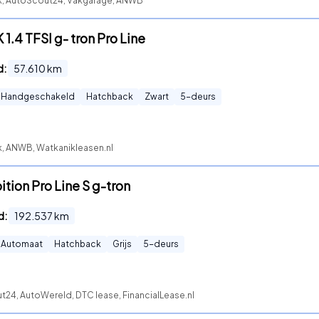
ck, AutoScout24, Vakgarage, ANWB
.4 TFSI g- tron Pro Line
d:
57.610
km
Handgeschakeld
Hatchback
Zwart
5
-deurs
k, ANWB, Watkanikleasen.nl
ition Pro Line S g-tron
d:
192.537
km
Automaat
Hatchback
Grijs
5
-deurs
t24, AutoWereld, DTC lease, FinancialLease.nl