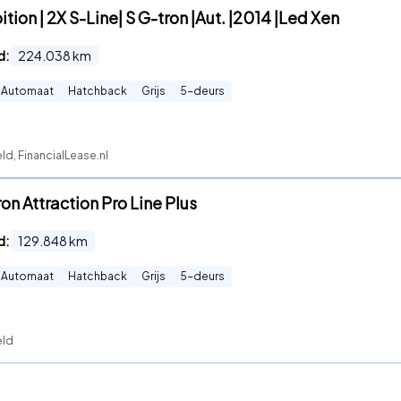
ition | 2X S-Line| S G-tron |Aut. |2014 |Led Xen
d:
224.038
km
Automaat
Hatchback
Grijs
5
-deurs
d, FinancialLease.nl
ron Attraction Pro Line Plus
d:
129.848
km
Automaat
Hatchback
Grijs
5
-deurs
eld