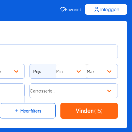
Inloggen
Favoriet
x
Prijs
Min
Max
Carrosserie…
Vinden
(15)
Meer filters