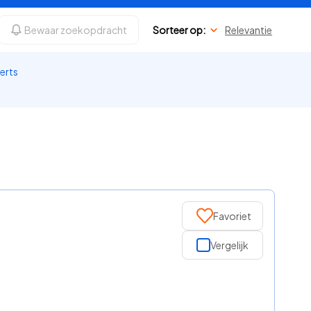
Bewaar zoekopdracht
Sorteer op:
Relevantie
perts
Favoriet
Vergelijk