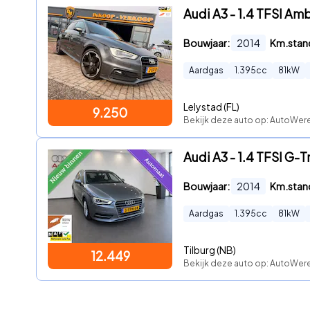
Audi A3 - 1.4 TFSI Amb
Bouwjaar:
2014
Km.stan
Aardgas
1.395
cc
81
kW
Lelystad (FL)
9.250
Bekijk deze auto op: AutoWerel
Audi A3 - 1.4 TFSI G-T
Bouwjaar:
2014
Km.stan
Aardgas
1.395
cc
81
kW
Tilburg (NB)
12.449
Bekijk deze auto op: AutoWer