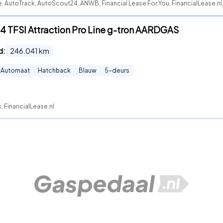
e, AutoTrack, AutoScout24, ANWB, Financial Lease For You, FinancialLease.nl
.4 TFSI Attraction Pro Line g-tron AARDGAS
d:
246.041
km
Automaat
Hatchback
Blauw
5
-deurs
, FinancialLease.nl