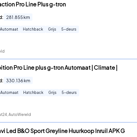
raction Pro Line Plus g-tron
d:
281.855
km
Automaat
Hatchback
Grijs
5
-deurs
eld
ition Pro Line plus g-tron Automaat | Climate |
d:
330.136
km
Automaat
Hatchback
Grijs
5
-deurs
ut24, AutoWereld
Navi Led B&O Sport Greyline Huurkoop Inruil APK G