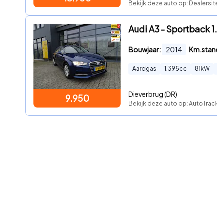
Bekijk deze auto op: Dealersit
Audi A3 - Sportback 1
Bouwjaar:
2014
Km.stan
Aardgas
1.395
cc
81
kW
Dieverbrug (DR)
9.950
Bekijk deze auto op: AutoTrack