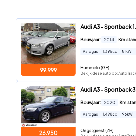
Audi A3 - Sportback 1
Bouwjaar:
2014
Km.stan
Aardgas
1.395
cc
81
kW
Hummelo (GE)
99.999
Bekijk deze auto op: AutoTrac
Audi A3 - Sportback 3
Bouwjaar:
2020
Km.sta
Aardgas
1.498
cc
96
kW
Oegstgeest (ZH)
26.950