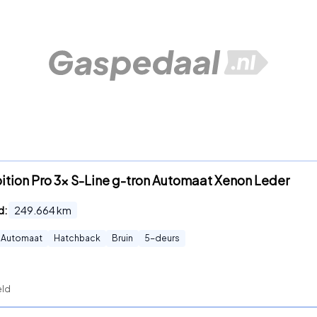
bition Pro 3x S-Line g-tron Automaat Xenon Leder
d:
249.664
km
Automaat
Hatchback
Bruin
5
-deurs
eld