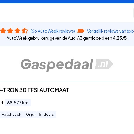
(66 AutoWeek reviews)
Vergelijk reviews van ex
AutoWeek gebruikers geven de Audi A3 gemiddeld een
4,25
/
5
.
 G-TRON 30 TFSI AUTOMAAT
nd:
68.573
km
Hatchback
Grijs
5
-deurs