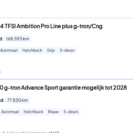
.4 TFSI Ambition Pro Line plus g-tron/Cng
d:
168.593
km
Automaat
Hatchback
Grijs
5
-deurs
k
0 g-tron Advance Sport garantie mogelijk tot 2028
nd:
77.830
km
Automaat
Hatchback
Blauw
5
-deurs