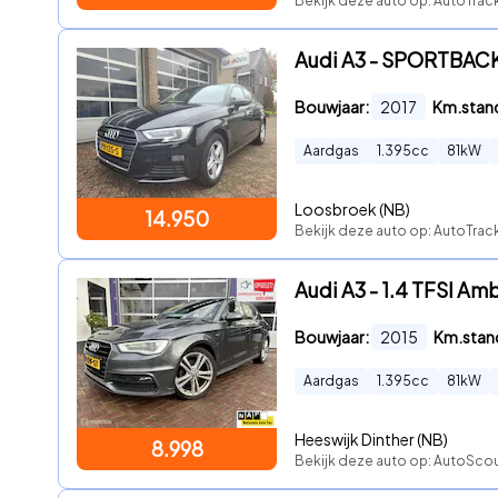
Bekijk deze auto op: AutoTra
Audi A3 - SPORTBACK 1
Bouwjaar:
2017
Km.stan
Aardgas
1.395
cc
81
kW
Loosbroek (NB)
14.950
Bekijk deze auto op: AutoTrac
Audi A3 - 1.4 TFSI Amb
Bouwjaar:
2015
Km.stan
Aardgas
1.395
cc
81
kW
Heeswijk Dinther (NB)
8.998
Bekijk deze auto op: AutoScou