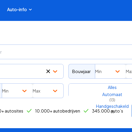
Auto-info
Bouwjaar
Min
Ma
Transmissie
Alles
Min
Max
Automaat
(
13
)
Handgeschakeld
+ autosites
10.000+ autobedrijven
345.000 auto’s
(
1
)