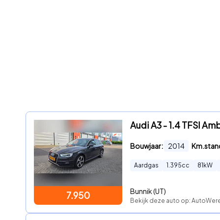
Audi A3 - 1.4 TFSI Am
Bouwjaar:
2014
Km.stan
Aardgas
1.395
cc
81
kW
Bunnik (UT)
7.950
Bekijk deze auto op: AutoWer