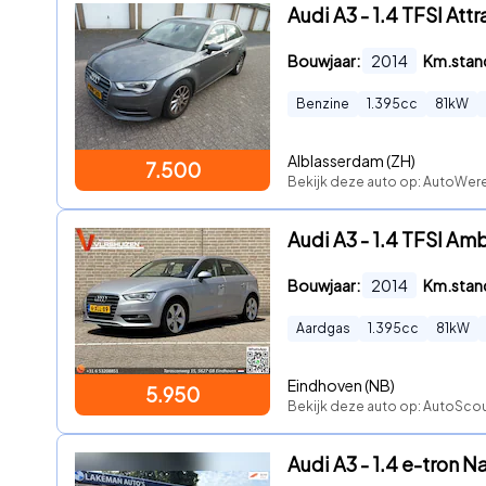
Audi A3 - 1.4 TFSI Att
Bouwjaar:
2014
Km.stan
Benzine
1.395
cc
81
kW
Alblasserdam (ZH)
7.500
Bekijk deze auto op: AutoWer
Audi A3 - 1.4 TFSI Amb
Bouwjaar:
2014
Km.stan
Aardgas
1.395
cc
81
kW
Eindhoven (NB)
5.950
Bekijk deze auto op: AutoSco
Audi A3 - 1.4 e-tron 