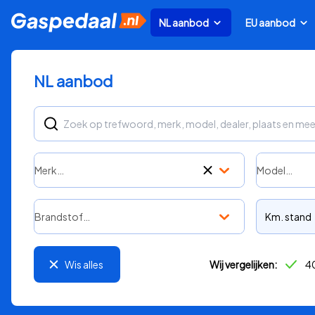
NL aanbod
EU aanbod
NL aanbod
Merk…
Model…
Brandstof…
Km. stand
Wis alles
Wij vergelijken:
40