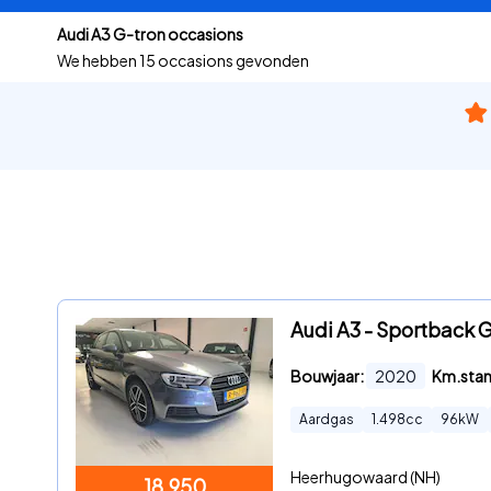
Audi A3 G-tron occasions
We hebben
15 occasions gevonden
Audi A3 - Sportback
Bouwjaar:
2020
Km.sta
Aardgas
1.498
cc
96
kW
Heerhugowaard (NH)
18.950