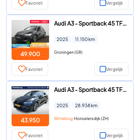
Favoriet
Vergelijk
Audi A3 - Sportback 45 TFSI e S edition Competition | S Line | SONOS |
2025
11.150
km
Groningen (GR)
49.900
Favoriet
Vergelijk
Audi A3 - Sportback 45 TFSI e S-Line Competition / AUTOMAAT/ GARANTIE
2025
28.938
km
Wittebrug
Honselersdijk (ZH)
43.950
Favoriet
Vergelijk