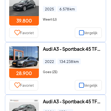
2025
6.578
km
Weert (LI)
39.800
Favoriet
Vergelijk
Audi A3 - Sportback 45 TFSI e S edition Competition | Matrix | Bang &
2022
134.238
km
Goes (ZE)
28.900
Favoriet
Vergelijk
Audi A3 - Sportback 45 TFSi e 272 Pk S-Line Competition | Stoelverwarm