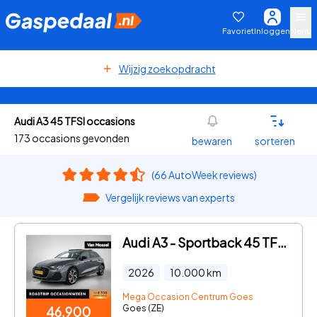
Favoriet
Inloggen
Menu
Wijzig zoekopdracht
Audi A3 45 TFSI occasions
173 occasions gevonden
bewaren
sorteren
(66 AutoWeek reviews)
Vergelijk reviews van experts
Audi A3 - Sportback 45 TFSI e S edition Competition | Automaat | Panor
2026
10.000
km
Mega Occasion Centrum Goes
Goes (ZE)
46.900