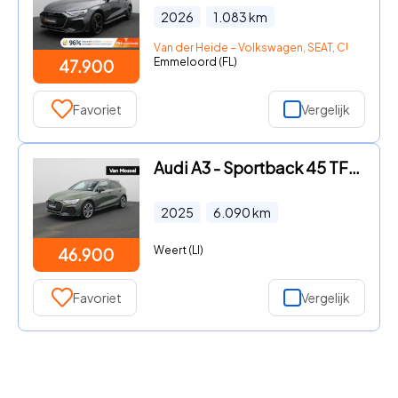
2026
1.083
km
Van der Heide – Volkswagen, SEAT, CUPRA, Šk
Emmeloord (FL)
47.900
Favoriet
Vergelijk
Audi A3 - Sportback 45 TFSI e S edition Competition l Adaptive cruise
2025
6.090
km
Weert (LI)
46.900
Favoriet
Vergelijk