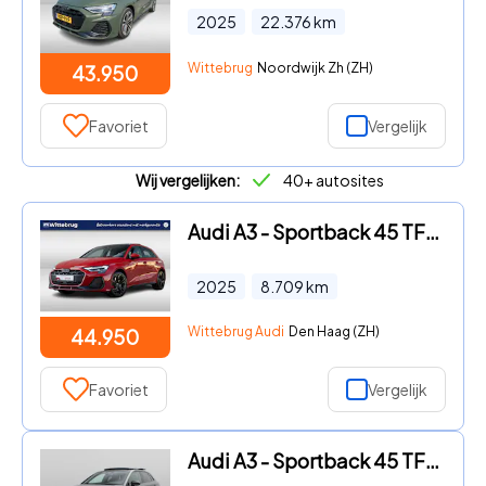
2025
22.376
km
Wittebrug
Noordwijk Zh (ZH)
43.950
Favoriet
Vergelijk
Wij vergelijken:
40+ autosites
Audi A3 - Sportback 45 TFSI e 272PK S edition Competition | Dynamica |
2025
8.709
km
Wittebrug Audi
Den Haag (ZH)
44.950
Favoriet
Vergelijk
Audi A3 - Sportback 45 TFSI e S edition Competition 272PK S-Tronic S-L