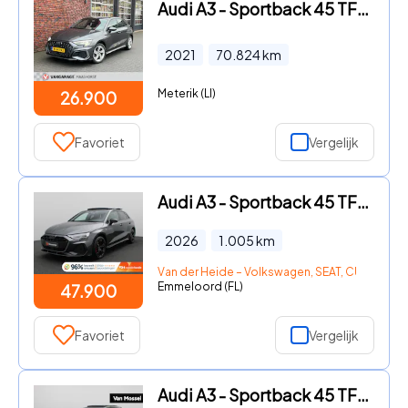
Audi A3 - Sportback 45 TFSI e S edition Competition Plug-In ParkeerSen
2021
70.824
km
Meterik (LI)
26.900
Favoriet
Vergelijk
Audi A3 - Sportback 45 TFSI e S edition Competition 272PK S-Tronic S-L
2026
1.005
km
Van der Heide – Volkswagen, SEAT, CUPRA, Šk
Emmeloord (FL)
47.900
Favoriet
Vergelijk
Audi A3 - Sportback 45 TFSI e S edition Competition | S-line | Automaa