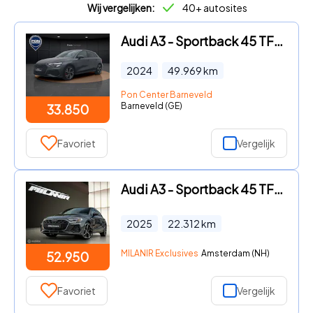
Wij vergelijken:
40+ autosites
Audi A3 - Sportback 45 TFSI e S edition Competition | Stoelverwarming
2024
49.969
km
Pon Center Barneveld
Barneveld (GE)
33.850
Favoriet
Vergelijk
Audi A3 - Sportback 45 TFSI e Competition S Line |SONOS|Pano
2025
22.312
km
MILANIR Exclusives
Amsterdam (NH)
52.950
Favoriet
Vergelijk