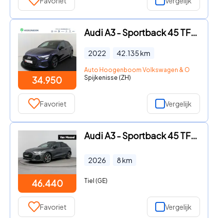
Favoriet
Vergelijk
Audi A3 - Sportback 45 TFSI e S edition Competition | SoH 99% | Panora
2022
42.135
km
Auto Hoogenboom Volkswagen & Occasions S
Spijkenisse (ZH)
34.950
Favoriet
Vergelijk
Audi A3 - Sportback 45 TFSI e S Edition Competition 272PK | Nieuwe aut
2026
8
km
Tiel (GE)
46.440
Favoriet
Vergelijk