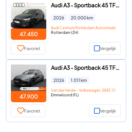
Audi A3 - Sportback 45 TFSI e S edition Competition
2026
20.000
km
Audi Centrum Rotterdam Autostrada
Rotterdam (ZH)
47.450
Favoriet
Vergelijk
Audi A3 - Sportback 45 TFSI e S edition Competition 272PK S-Tronic S-L
2026
1.011
km
Van der Heide – Volkswagen, SEAT, CUPRA, Šk
Emmeloord (FL)
47.900
Favoriet
Vergelijk