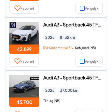
Favoriet
Vergelijk
Audi A3 - Sportback 45 TFSI e S edition Competition 272pk PHEV| 8.000K
2025
8.132
km
RVM Automotive B.V.
Schijndel (NB)
42.899
Favoriet
Vergelijk
Audi A3 - Sportback 45 TFSI e S edition Competition 272 PK | Demo | S-
2025
37.000
km
Tilburg (NB)
45.700