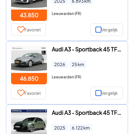
2025
6.893
km
Leeuwarden (FR)
43.850
Favoriet
Vergelijk
Audi A3 - Sportback 45 TFSI e | S edition Competition | | 18 inch velg
2026
25
km
Leeuwarden (FR)
46.850
Favoriet
Vergelijk
Audi A3 - Sportback 45 TFSI e 272PK S edition Competition | Panoramada
2025
6.122
km