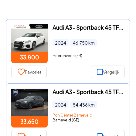
Audi A3 - Sportback 45 TFSI e 245 PK S edition Competition | Matrix LE
2024
46.750
km
Heerenveen (FR)
33.800
Favoriet
Vergelijk
Audi A3 - Sportback 45 TFSI e S-line | Navigatie | Stoelverwarming | C
2024
54.436
km
Pon Center Barneveld
Barneveld (GE)
33.650