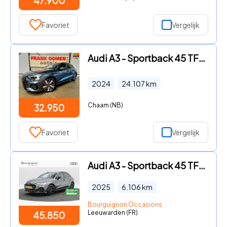
47.900
Favoriet
Vergelijk
Audi A3 - Sportback 45 TFSI e S-Line edition Competition + LED|Digital
2024
24.107
km
Chaam (NB)
32.950
Favoriet
Vergelijk
Audi A3 - Sportback 45 TFSi e 272 Pk S-Line Competition | Stoelverwarm
2025
6.106
km
Bourguignon Occasions
Leeuwarden (FR)
45.850