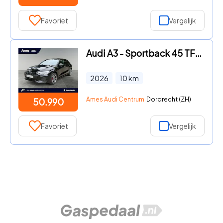
Favoriet
Vergelijk
Audi A3 - Sportback 45 TFSI e S edition Competition
2026
10
km
Ames Audi Centrum
Dordrecht (ZH)
50.990
Favoriet
Vergelijk