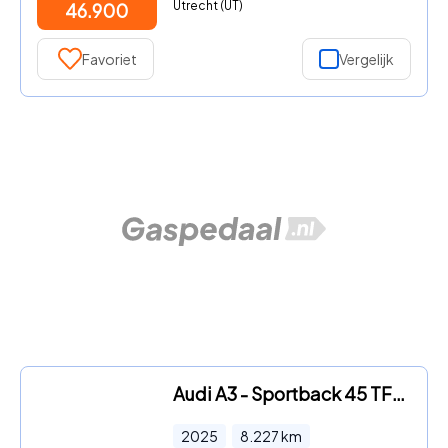
Utrecht (UT)
46.900
Favoriet
Vergelijk
Audi A3 - Sportback 45 TFSI e S edition Competition | Panorama Dak | A
2025
8.227
km