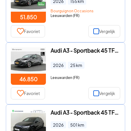
2026
155
km
Bourguignon Occasions
Leeuwarden (FR)
51.850
Favoriet
Vergelijk
Audi A3 - Sportback 45 TFSI e | S edition Competition | 18 inch | Priv
2026
25
km
Leeuwarden (FR)
46.850
Favoriet
Vergelijk
Audi A3 - Sportback 45 TFSI e S edition Competition | Panoramadak | SO
2026
501
km