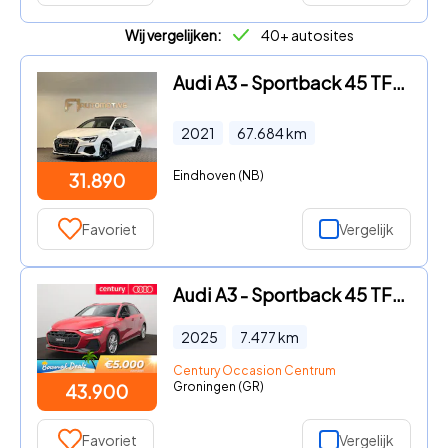
Wij vergelijken:
40+ autosites
Audi A3 - Sportback 45 TFSI e S Line Competition Pano|B&O|Keyless
2021
67.684
km
Eindhoven (NB)
31.890
Favoriet
Vergelijk
Audi A3 - Sportback 45 TFSI e S edition Competition S-Line | HUD | Cam
2025
7.477
km
Century Occasion Centrum
Groningen (GR)
43.900
Favoriet
Vergelijk