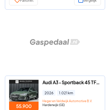
Favoriet
Vergelijk
Audi A3 - Sportback 45 TFSI e S edition Competition | Panoramadak | 5
2026
1.021
km
Heger en Veldwijk Automotive B.V.
Harderwijk (GE)
55.900