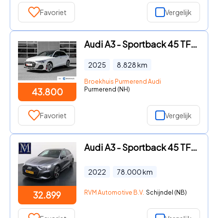
Favoriet
Vergelijk
Audi A3 - Sportback 45 TFSI e S edition Competition | Carbon Spoiler |
2025
8.828
km
Broekhuis Purmerend Audi
Purmerend (NH)
43.800
Favoriet
Vergelijk
Audi A3 - Sportback 45 TFSI e S edition Competition 245 PK PHEV | S-LI
2022
78.000
km
RVM Automotive B.V.
Schijndel (NB)
32.899