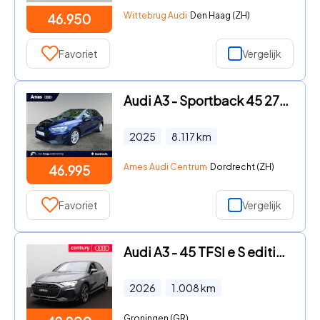
Wittebrug Audi
Den Haag (ZH)
46.950
Favoriet
Vergelijk
Audi A3 - Sportback 45 272pk TFSI e S edition Competition MMI navigati
2025
8.117
km
Ames Audi Centrum
Dordrecht (ZH)
46.995
Favoriet
Vergelijk
Audi A3 - 45 TFSI e S edition Competition | S Line | panoramadak | SON
2026
1.008
km
Groningen (GR)