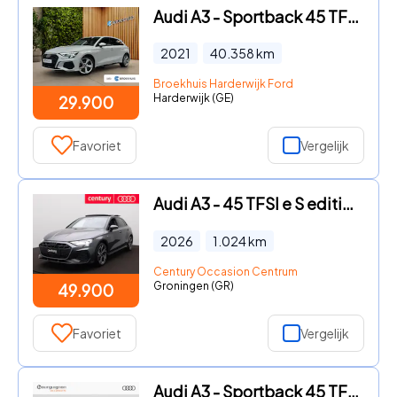
Audi A3 - Sportback 45 TFSI e S edition Competition | Adaptive Cruise
2021
40.358
km
Broekhuis Harderwijk Ford
Harderwijk (GE)
29.900
Favoriet
Vergelijk
Audi A3 - 45 TFSI e S edition Competition 272pk | Panodak | ACC | Came
2026
1.024
km
Century Occasion Centrum
Groningen (GR)
49.900
Favoriet
Vergelijk
Audi A3 - Sportback 45 TFSi e 272 Pk S-Line Competition | Stoelverwarm