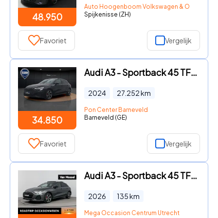
Auto Hoogenboom Volkswagen & Occasions S
Spijkenisse (ZH)
48.950
Favoriet
Vergelijk
Audi A3 - Sportback 45 TFSI e S edition Competition | Zwart Optiek | 1
2024
27.252
km
Pon Center Barneveld
Barneveld (GE)
34.850
Favoriet
Vergelijk
Audi A3 - Sportback 45 TFSI e S edition Competition | 272PK | Stoelver
2026
135
km
Mega Occasion Centrum Utrecht