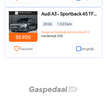
Audi A3 - Sportback 45 TFSI e S edition Competition | Panoramadak | 5
2026
1.023
km
Heger en Veldwijk Automotive B.V.
Harderwijk (GE)
55.900
Favoriet
Vergelijk