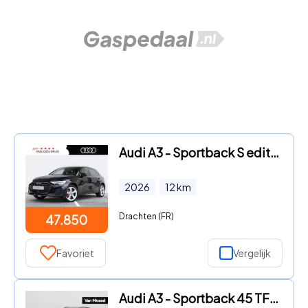
Audi A3 - Sportback S edition Competition 45 TFSI e 200 kW / 272 PK |
2026
12
km
Drachten (FR)
47.850
Favoriet
Vergelijk
Audi A3 - Sportback 45 TFSI e S edition Competition 272 PK | S-Line |