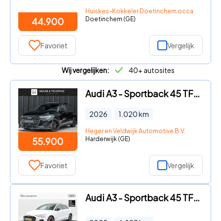
Huiskes-Kokkeler Doetinchem occasion
Doetinchem (GE)
44.900
Favoriet
Vergelijk
Wij vergelijken:
40+ autosites
Audi A3 - Sportback 45 TFSI e S edition Competition | Panoramadak | 5
2026
1.020
km
Heger en Veldwijk Automotive B.V.
Harderwijk (GE)
55.900
Favoriet
Vergelijk
Audi A3 - Sportback 45 TFSi e 272 Pk S-Line Competition | Leder | Pano