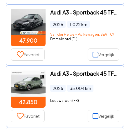
Audi A3 - Sportback 45 TFSI e S edition Competition 272PK S-Tronic S-L
2026
1.022
km
Van der Heide – Volkswagen, SEAT, CUPRA, Šk
Emmeloord (FL)
47.900
Favoriet
Vergelijk
Audi A3 - Sportback 45 TFSi e 272 Pk S-Line Competition | Trekhaak | C
2025
35.004
km
Leeuwarden (FR)
42.850
Favoriet
Vergelijk