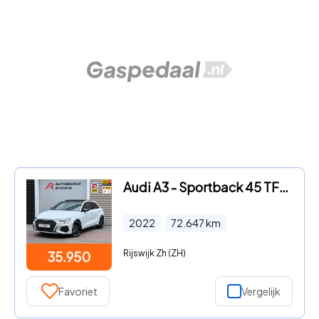
Audi A3 - Sportback 45 TFSI e S edition Competition Pano/Sfeer/Camera
2022
72.647
km
Rijswijk Zh (ZH)
35.950
Favoriet
Vergelijk