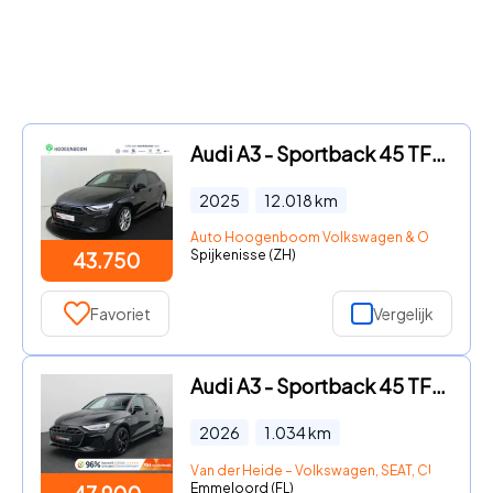
Audi A3 - Sportback 45 TFSI e S edition Competition | SoH 97% | Panora
2025
12.018
km
Auto Hoogenboom Volkswagen & Occasions S
Spijkenisse (ZH)
43.750
Favoriet
Vergelijk
Audi A3 - Sportback 45 TFSI e S edition Competition 272PK S-Tronic S-L
2026
1.034
km
Van der Heide – Volkswagen, SEAT, CUPRA, Šk
Emmeloord (FL)