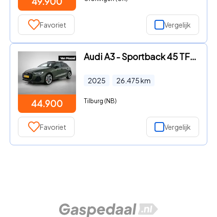
49.900
Favoriet
Vergelijk
Audi A3 - Sportback 45 TFSI e S edition Competition 272 PK | S-line |
2025
26.475
km
Tilburg (NB)
44.900
Favoriet
Vergelijk