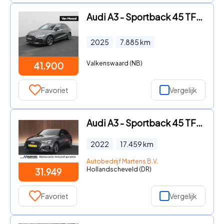
Audi A3 - Sportback 45 TFSI e S edition Competition l Adaptive cruise
2025
7.885
km
Valkenswaard (NB)
41.900
Favoriet
Vergelijk
Audi A3 - Sportback 45 TFSI e 245pk S edition Competition Camera Keyle
2022
17.459
km
Autobedrijf Martens B.V.
Hollandscheveld (DR)
31.949
Favoriet
Vergelijk