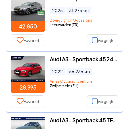
2025
31.275
km
Bourguignon Occasions
Leeuwarden (FR)
42.850
Favoriet
Vergelijk
Audi A3 - Sportback 45 245pk TFSI e S edition Competition Parkeerassis
2022
56.236
km
Ames Occasioncentrum
Zwijndrecht (ZH)
28.995
Favoriet
Vergelijk
Audi A3 - Sportback 45 TFSI e 272pk S edition Competition Automaat Pan