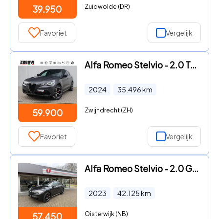
Zuidwolde (DR)
39.950
Favoriet
Vergelijk
Alfa Romeo Stelvio - 2.0 Turbo 280 PK AWD Veloce | Navi | Harman | Driver | BTW |
2024
35.496
km
Zwijndrecht (ZH)
59.900
Favoriet
Vergelijk
Alfa Romeo Stelvio - 2.0 GME 280pk Aut AWD Veloce Panoramadak
2023
42.125
km
Oisterwijk (NB)
57.450