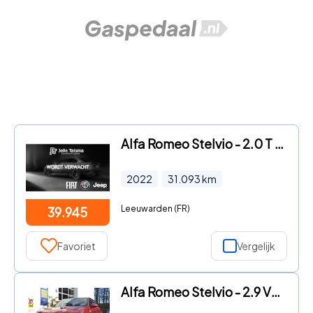
Alfa Romeo Stelvio - 2.0 T AWD Ti 19'' Lm velgen | Apple/Android Carplay
2022
31.093
km
Leeuwarden (FR)
39.945
Favoriet
Vergelijk
Alfa Romeo Stelvio - 2.9 V6 AWD QUADRIFOGLIO