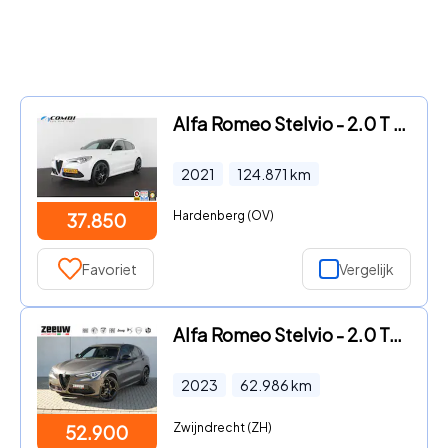
Alfa Romeo Stelvio - 2.0 T AWD Veloce > 280pk/Akrapovic/Pano.schuif/21Inch Turism
2021
124.871
km
Hardenberg (OV)
37.850
Favoriet
Vergelijk
Alfa Romeo Stelvio - 2.0 Turbo 280 PK AWD Veloce | Navi | Carplay | Harman | Trek
2023
62.986
km
Zwijndrecht (ZH)
52.900