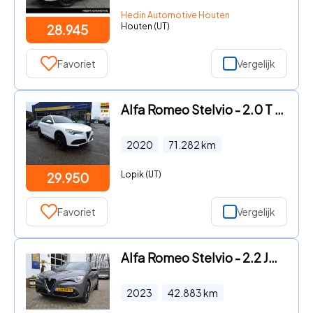
Hedin Automotive Houten
Houten (UT)
28.945
Favoriet
Vergelijk
Alfa Romeo Stelvio - 2.0 T AWD Super Q4 / Rijklaarprijs / Trekhaak
2020
71.282
km
Lopik (UT)
29.950
Favoriet
Vergelijk
Alfa Romeo Stelvio - 2.2 JTD Super BTW auto
2023
42.883
km