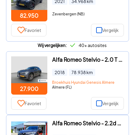
2021
34.968
km
Zevenbergen (NB)
82.950
Favoriet
Vergelijk
Wij vergelijken:
40+ autosites
Alfa Romeo Stelvio - 2.0 T 200pk AWD Super | 19'' velgen | Navigatie | Active sus
2018
78.938
km
Broekhuis Hyundai Genesis Almere
Almere (FL)
27.900
Favoriet
Vergelijk
Alfa Romeo Stelvio - 2.2d 180pk Super Aut. Xenon|Clima|Navi|DAB+|Half Leder