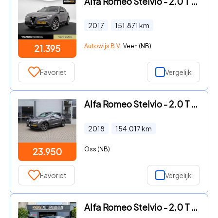
Alfa Romeo Stelvio - 2.0 T AWD First Edition|280PK|PANO|CAMERA|LEDER|NL-AUTO|GOED
2017
151.871
km
Autowijs B.V.
Veen (NB)
21.395
Favoriet
Vergelijk
Alfa Romeo Stelvio - 2.0 T AWD SUPER/ORIG.NL/H&K/MEMORY/STOEL.STUUR.VERW
2018
154.017
km
Oss (NB)
23.950
Favoriet
Vergelijk
Alfa Romeo Stelvio - 2.0 T Q4 Luxury|1e Eig|Carplay|Camera|Keyless