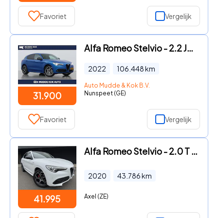
Favoriet
Vergelijk
Alfa Romeo Stelvio - 2.2 JTD AWD Veloce | Aut | Leder | Camera | 20 Inch | Getint
2022
106.448
km
Auto Mudde & Kok B.V.
Nunspeet (GE)
31.900
Favoriet
Vergelijk
Alfa Romeo Stelvio - 2.0 T AWD Veloce
2020
43.786
km
Axel (ZE)
41.995