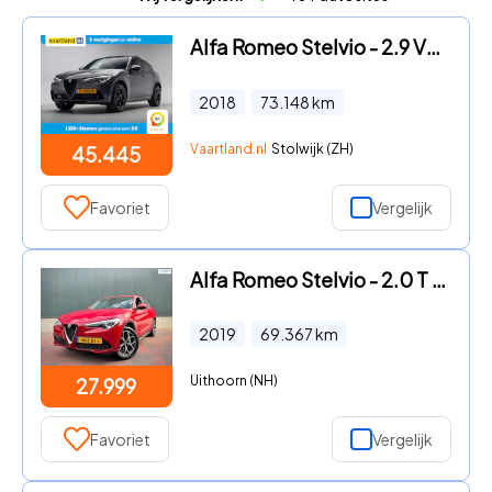
Alfa Romeo Stelvio - 2.9 V6 AWD Quadrifoglio 510pk [ Panorama Harman/Kardon Navi
2018
73.148
km
Vaartland.nl
Stolwijk (ZH)
45.445
Favoriet
Vergelijk
Alfa Romeo Stelvio - 2.0 T AWD * Climate * Cruise * Led * Navi * Volledig Onderho
2019
69.367
km
Uithoorn (NH)
27.999
Favoriet
Vergelijk