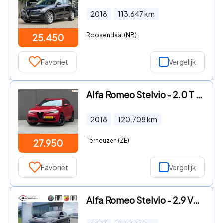
2018
113.647
km
Roosendaal (NB)
25.450
Favoriet
Vergelijk
Alfa Romeo Stelvio - 2.0 T AWD Super
2018
120.708
km
Terneuzen (ZE)
27.950
Favoriet
Vergelijk
Alfa Romeo Stelvio - 2.9 V6 AWD 510 PK Quadrifoglio | Akrapovic | BTW auto | Adap