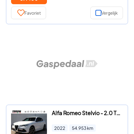
Favoriet
Vergelijk
Alfa Romeo Stelvio - 2.0 Turbo 280 PK AWD Veloce | Navi | Carplay | Driver | 20"
2022
54.953
km