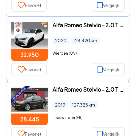
Favoriet
Vergelijk
Alfa Romeo Stelvio - 2.0 T AWD Super
2020
124.420
km
Wierden (OV)
32.950
Favoriet
Vergelijk
Alfa Romeo Stelvio - 2.0 T AWD Super | Navigatie | Afneembare Trekhaak | 20" Lich
2019
127.323
km
Leeuwarden (FR)
28.445
Favoriet
Vergelijk