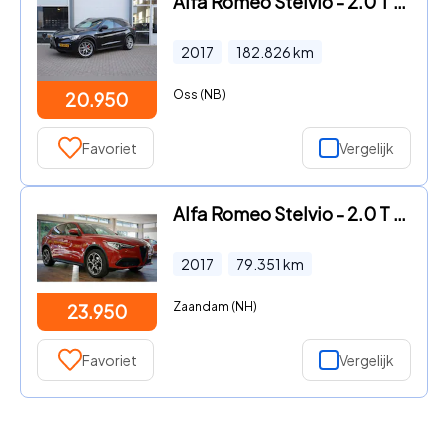
Alfa Romeo Stelvio - 2.0 T AWD SUPER/ORIG.NL/PAN.DAK/HARMANK./ AD.CRUISE/STOEL /S
2017
182.826
km
Oss (NB)
20.950
Favoriet
Vergelijk
Alfa Romeo Stelvio - 2.0 T AWD Super | Flippers | 20 inch | 12 maanden Bovag |
2017
79.351
km
Zaandam (NH)
23.950
Favoriet
Vergelijk