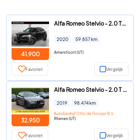
Alfa Romeo Stelvio - 2.0 Ti AWD Veloce / Elektr. Sportstoelen / Pano / 21" Wielen
2020
59.857
km
Amersfoort (UT)
41.900
Favoriet
Vergelijk
Alfa Romeo Stelvio - 2.0 T AWD B-Tech / Panoramadak / Camera / Leder / 19'' / Car
2019
98.474
km
Autobedrijf Otto de Gooijer B.V.
Rhenen (UT)
32.950
Favoriet
Vergelijk