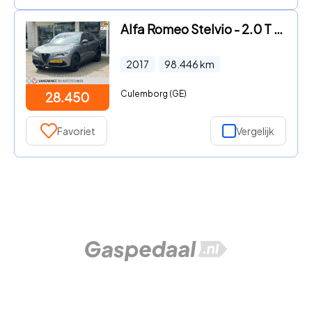
Alfa Romeo Stelvio - 2.0 T AWD First Edition Carbon, Veloce uitgevoerd, ABC uitla
2017
98.446
km
Culemborg (GE)
28.450
Favoriet
Vergelijk