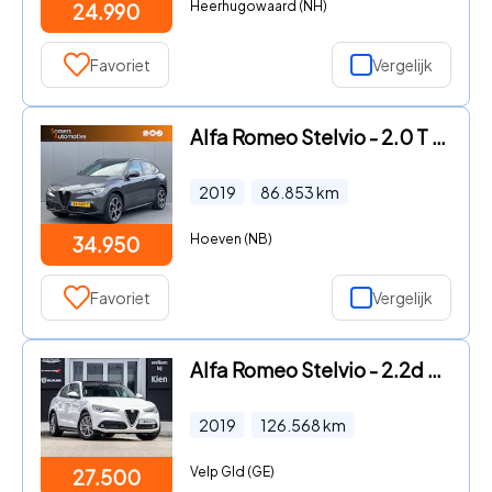
Heerhugowaard (NH)
24.990
Favoriet
Vergelijk
Alfa Romeo Stelvio - 2.0 T AWD B-Tech | Panorama | Veloce Seats | Adaptive Cruise
2019
86.853
km
Hoeven (NB)
34.950
Favoriet
Vergelijk
Alfa Romeo Stelvio - 2.2d Super | Pano-dak | Lederen bekleding | Schakelflippers
2019
126.568
km
Velp Gld (GE)
27.500