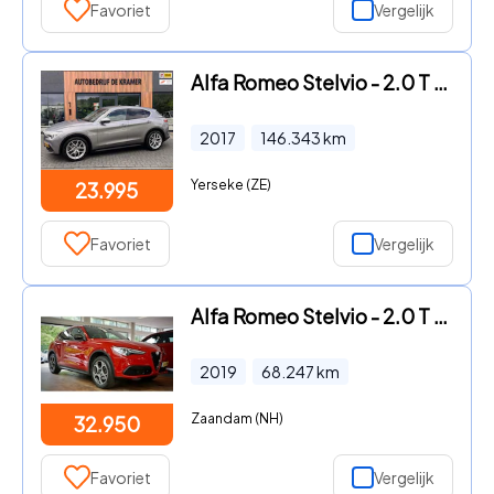
Favoriet
Vergelijk
Alfa Romeo Stelvio - 2.0 T AWD First Edition
2017
146.343
km
Yerseke (ZE)
23.995
Favoriet
Vergelijk
Alfa Romeo Stelvio - 2.0 T AWD B-Tech | Flippers | Carplay | Pano | Veloce stoel
2019
68.247
km
Zaandam (NH)
32.950
Favoriet
Vergelijk