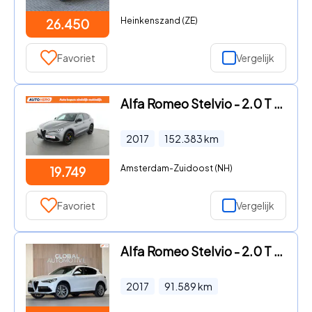
Heinkenszand (ZE)
26.450
Favoriet
Vergelijk
Alfa Romeo Stelvio - 2.0 T AWD Veloce |HS37627|
2017
152.383
km
Amsterdam-Zuidoost (NH)
19.749
Favoriet
Vergelijk
Alfa Romeo Stelvio - 2.0 T AWD First Edition - SCHUIFDAK - 20'' - LEER
2017
91.589
km