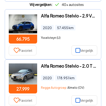
Wij vergelijken:
40+ autosites
Alfa Romeo Stelvio - 2.9 V6 AWD Quadrifoglio Panodak|Carbon|H&K|ACC|Keyless
2020
57.455
km
Ysselsteyn (LI)
66.795
Favoriet
Vergelijk
Alfa Romeo Stelvio - 2.0 T AWD Sprint PERFORMANCE
2020
178.951
km
Regge Autogroep
Almelo (OV)
27.999
Favoriet
Vergelijk