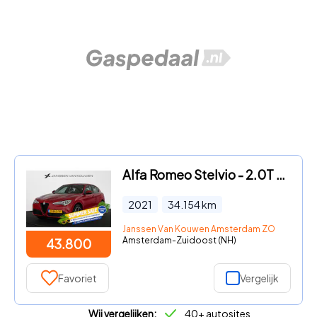
Alfa Romeo Stelvio - 2.0T 280pk AWD Veloce / Carplay / Adaptieve Cruise / Leder /
2021
34.154
km
Janssen Van Kouwen Amsterdam ZO
Amsterdam-Zuidoost (NH)
43.800
Favoriet
Vergelijk
Wij vergelijken:
40+ autosites