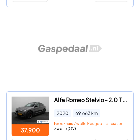
Alfa Romeo Stelvio - 2.0 T AWD B-Tech 280 Pk | Panoramisch schuifdak | Elek. stoe
2020
69.663
km
Broekhuis Zwolle Peugeot Lancia Jeep Fiat DS
Zwolle (OV)
37.900