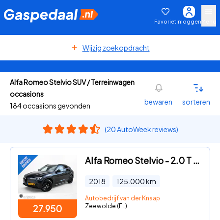
Favoriet
Inloggen
Menu
Wijzig zoekopdracht
Alfa Romeo Stelvio SUV / Terreinwagen
occasions
bewaren
sorteren
184 occasions gevonden
(20 AutoWeek reviews)
Alfa Romeo Stelvio - 2.0 T AWD Super
2018
125.000
km
Autobedrijf van der Knaap
Zeewolde (FL)
27.950