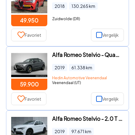
2018
130.265
km
Zuidwolde (DR)
49.950
Favoriet
Vergelijk
Alfa Romeo Stelvio - Quadrifoglio V6 AWD | Adaptieve Cruise Control | Harman-Kard
2019
61.338
km
Hedin Automotive Veenendaal
Veenendaal (UT)
59.900
Favoriet
Vergelijk
Alfa Romeo Stelvio - 2.0 T AWD B-Tech | All Season Banden | Apple Carplay/Android
2019
97.671
km