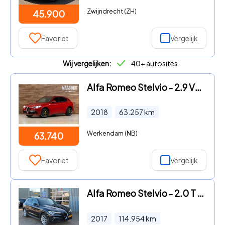
Zwijndrecht (ZH)
45.900
Favoriet
Vergelijk
Wij vergelijken:
40+ autosites
Alfa Romeo Stelvio - 2.9 V6 AWD Quadrifoglio|Carbon|Squadra|H&K|
2018
63.257
km
Werkendam (NB)
63.740
Favoriet
Vergelijk
Alfa Romeo Stelvio - 2.0 T AWD 280PK | Pano | Memory
2017
114.954
km