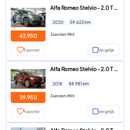
Alfa Romeo Stelvio - 2.0 T AWD Veloce | 20 inch | 12 maanden BOVAG | 280 pk |
2020
59.622
km
Zaandam (NH)
43.950
Favoriet
Vergelijk
Alfa Romeo Stelvio - 2.0 T AWD 280 pk | 20 inch | Flippers | Sound pack |
2018
88.981
km
Zaandam (NH)
29.950
Favoriet
Vergelijk