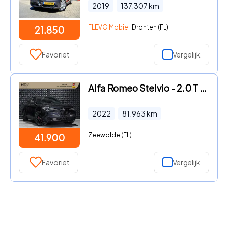
2019
137.307
km
FLEVO Mobiel
Dronten (FL)
21.850
Favoriet
Vergelijk
Alfa Romeo Stelvio - 2.0 T AWD Veloce | Pano | 20" | Memo | H/K |Side | Ad. Cruis
2022
81.963
km
Zeewolde (FL)
41.900
Favoriet
Vergelijk