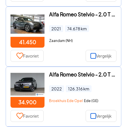
Alfa Romeo Stelvio - 2.0 T AWD Veloce Lederen interieur delen | 280 pk |
2021
74.678
km
Zaandam (NH)
41.450
Favoriet
Vergelijk
Alfa Romeo Stelvio - 2.0 T AWD Sprint | Panoramadak | Ledere bekleding | Trekhaak
2022
126.316
km
Broekhuis Ede Opel
Ede (GE)
34.900
Favoriet
Vergelijk