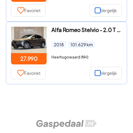
Favoriet
Vergelijk
Alfa Romeo Stelvio - 2.0 T AWD Super - 280PK - PANORAMADAK- SPORTSTOELEN - HARMAN
2018
101.629
km
Heerhugowaard (NH)
27.990
Favoriet
Vergelijk