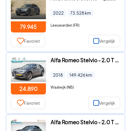
2022
73.528
km
Leeuwarden (FR)
79.945
Favoriet
Vergelijk
Alfa Romeo Stelvio - 2.0 T 280pk AWD (4x4) Super Veloce Automaat | Navigatie | Ca
2018
149.426
km
Waalwijk (NB)
24.890
Favoriet
Vergelijk
Alfa Romeo Stelvio - 2.0 T AWD Super Veloce Interieur NL-Auto + Afneembare Trekha