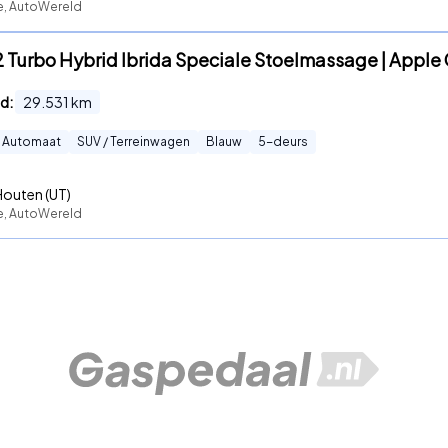
te, AutoWereld
.2 Turbo Hybrid Ibrida Speciale Stoelmassage | Apple
d:
29.531
km
Automaat
SUV / Terreinwagen
Blauw
5
-deurs
Houten (UT)
te, AutoWereld