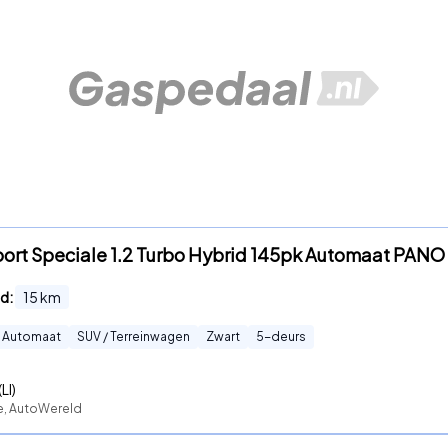
Sport Speciale 1.2 Turbo Hybrid 145pk Automaat PAN
d:
15
km
Automaat
SUV / Terreinwagen
Zwart
5
-deurs
LI)
te, AutoWereld