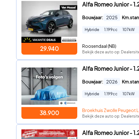
Alfa Romeo Junior - 1
Bouwjaar:
2025
Km.stan
Hybride
1.199
cc
107
kW
Roosendaal (NB)
29.940
Bekijk deze auto op: Dealersi
Alfa Romeo Junior - 1.
Bouwjaar:
2026
Km.stan
Hybride
1.199
cc
107
kW
Broekhuis Zwolle Peugeot L
38.900
Bekijk deze auto op: Dealersit
Alfa Romeo Junior - 1