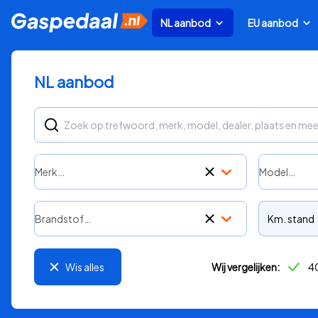
NL aanbod
EU aanbod
NL aanbod
Merk…
Model…
Brandstof…
Km. stand
Wis alles
Wij vergelijken:
40