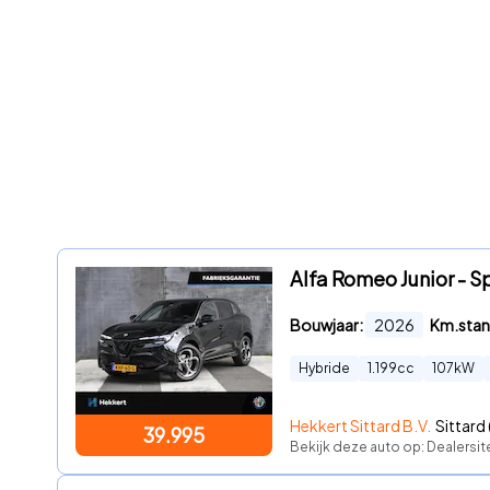
Alfa Romeo Junior - 
Bouwjaar:
2026
Km.stan
Hybride
1.199
cc
107
kW
Hekkert Sittard B.V.
Sittard (
39.995
Bekijk deze auto op: Dealersi