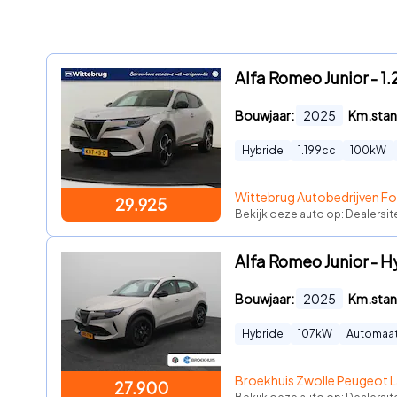
Alfa Romeo Junior - 
Bouwjaar:
2025
Km.stan
Hybride
1.199
cc
100
kW
Wittebrug Autobedrijven F
29.925
Bekijk deze auto op: Dealersi
Alfa Romeo Junior - H
Bouwjaar:
2025
Km.stan
Hybride
107
kW
Automaa
Broekhuis Zwolle Peugeot L
27.900