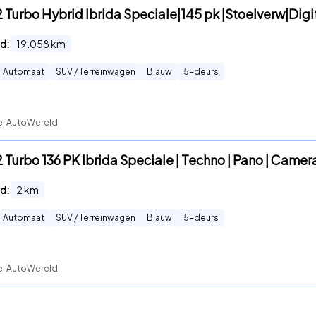
.2 Turbo Hybrid Ibrida Speciale|145 pk |Stoelverw|Digi
d:
19.058
km
Automaat
SUV / Terreinwagen
Blauw
5
-deurs
te, AutoWereld
2 Turbo 136 PK Ibrida Speciale | Techno | Pano | Camera
d:
2
km
Automaat
SUV / Terreinwagen
Blauw
5
-deurs
te, AutoWereld