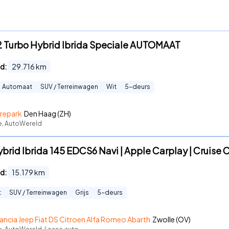
1.2 Turbo Hybrid Ibrida Speciale AUTOMAAT
d:
29.716
km
Automaat
SUV / Terreinwagen
Wit
5
-deurs
orepark
Den Haag (ZH)
te, AutoWereld
ybrid Ibrida 145 EDCS6 Navi | Apple Carplay | Cruise 
d:
15.179
km
t
SUV / Terreinwagen
Grijs
5
-deurs
ancia Jeep Fiat DS Citroen Alfa Romeo Abarth
Zwolle (OV)