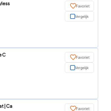
yless
Favoriet
Vergelijk
e C
Favoriet
Vergelijk
t | Ca
Favoriet