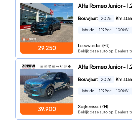
Alfa Romeo Junior - 1
Bouwjaar:
2025
Km.stan
Hybride
1.199
cc
100
kW
Leeuwarden (FR)
29.250
Bekijk deze auto op: Dealersi
Alfa Romeo Junior - 1.
Bouwjaar:
2026
Km.stan
Hybride
1.199
cc
100
kW
Spijkenisse (ZH)
39.900
Bekijk deze auto op: Dealersi