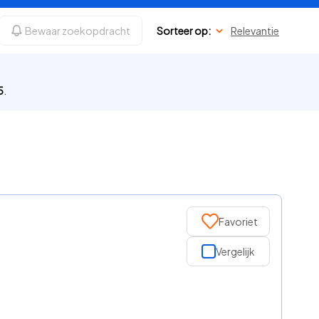
Bewaar zoekopdracht
Sorteer op:
Relevantie
5
.
Favoriet
Vergelijk