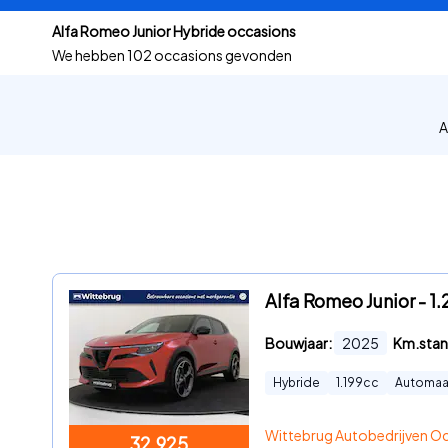
Alfa Romeo Junior Hybride occasions
We hebben
102 occasions gevonden
A
Alfa Romeo Junior - 1
Bouwjaar:
2025
Km.stan
Hybride
1.199
cc
Automaa
Wittebrug Autobedrijven O
32.925