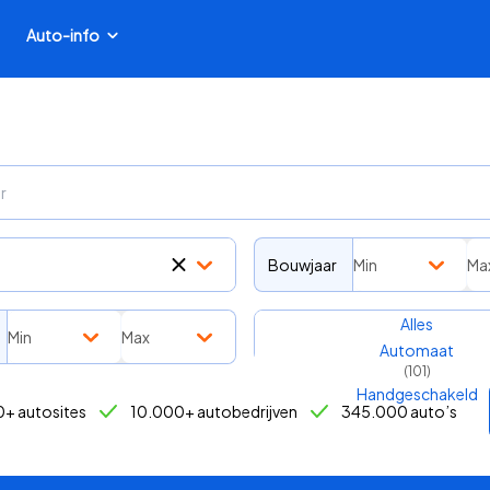
Auto-info
Bouwjaar
Min
Ma
Transmissie
Alles
Min
Max
Automaat
(
101
)
Handgeschakeld
+ autosites
10.000+ autobedrijven
345.000 auto’s