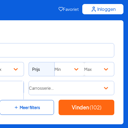
Inloggen
Favoriet
x
Prijs
Min
Max
Carrosserie…
Vinden
(102)
Meer filters