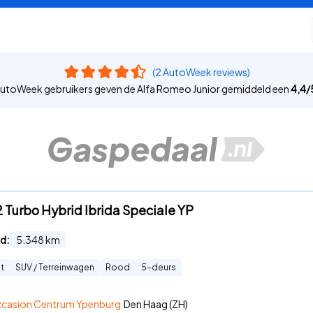
(2 AutoWeek reviews)
utoWeek gebruikers geven de Alfa Romeo Junior gemiddeld een
4,4
/
.2 Turbo Hybrid Ibrida Speciale YP
d:
5.348
km
t
SUV / Terreinwagen
Rood
5
-deurs
ccasion Centrum Ypenburg
Den Haag (ZH)