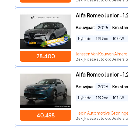
Bekijk deze auto op: Dealersi
Alfa Romeo Junior - 1
Bouwjaar:
2025
Km.stan
Hybride
1.199
cc
107
kW
Janssen Van Kouwen Almere
28.400
Bekijk deze auto op: Dealersit
Alfa Romeo Junior - 1.
Bouwjaar:
2026
Km.stan
Hybride
1.199
cc
107
kW
Hedin Automotive Groning
40.498
Bekijk deze auto op: Dealersi