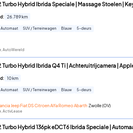
.2 Turbo Hybrid Ibrida Speciale | Massage Stoelen | Ke
d:
26.789
km
Automaat
SUV / Terreinwagen
Blauw
5
-deurs
te, AutoWereld
2 Turbo Hybrid Ibrida Q4 Ti | Achteruitrijcamera | Appl
d:
10
km
Automaat
SUV / Terreinwagen
Blauw
5
-deurs
ancia Jeep Fiat DS Citroen Alfa Romeo Abarth
Zwolle (OV)
e, ActivLease
.2 Turbo Hybrid 136pk eDCT6 Ibrida Speciale | Automaa