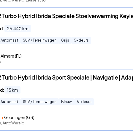
te, AutoWereld, Lease.auto
.2 Turbo Hybrid Ibrida Speciale Stoelverwarming Keyl
d:
25.440
km
Automaat
SUV / Terreinwagen
Grijs
5
-deurs
Almere (FL)
e
2 Turbo Hybrid Ibrida Sport Speciale | Navigatie | Ada
d:
15
km
Automaat
SUV / Terreinwagen
Blauw
5
-deurs
en
Groningen (GR)
te, AutoWereld