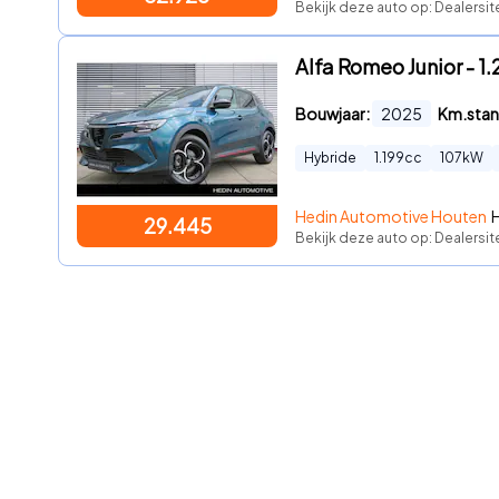
Bekijk deze auto op: Dealersi
Alfa Romeo Junior - 1
Bouwjaar:
2025
Km.stan
Hybride
1.199
cc
107
kW
Hedin Automotive Houten
29.445
Bekijk deze auto op: Dealersi