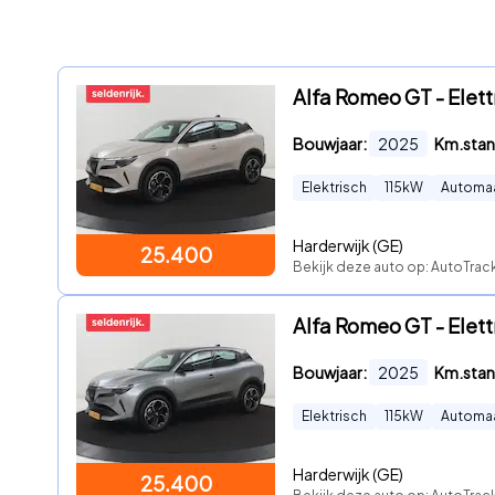
Alfa Romeo GT - Elettr
Bouwjaar:
2025
Km.stan
Elektrisch
115
kW
Automa
Harderwijk (GE)
25.400
Bekijk deze auto op: AutoTrack
Alfa Romeo GT - Elettr
Bouwjaar:
2025
Km.stan
Elektrisch
115
kW
Automa
Harderwijk (GE)
25.400