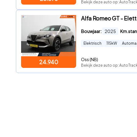
Bekijk deze auto op: AutoTrac
Alfa Romeo GT - Elet
Bouwjaar:
2025
Km.stan
Elektrisch
115
kW
Automa
Oss (NB)
24.940
Bekijk deze auto op: AutoTrack