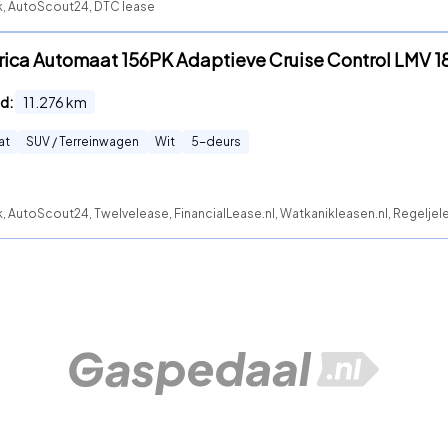
k, AutoScout24, DTC lease
trica Automaat 156PK Adaptieve Cruise Control LMV 18
d:
11.276
km
at
SUV / Terreinwagen
Wit
5
-deurs
, AutoScout24, Twelvelease, FinancialLease.nl, Watkanikleasen.nl, Regeljel