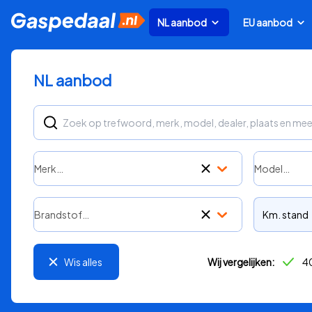
NL aanbod
EU aanbod
NL aanbod
Merk…
Model…
Brandstof…
Km. stand
Wis alles
Wij vergelijken:
40