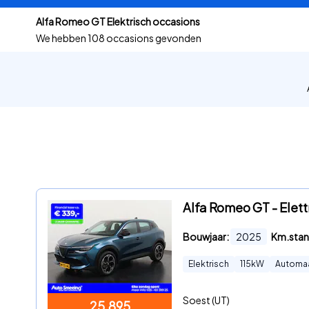
Alfa Romeo GT Elektrisch occasions
We hebben
108 occasions gevonden
Alfa Romeo GT - Elett
Bouwjaar:
2025
Km.stan
Elektrisch
115
kW
Automa
Soest (UT)
25.895