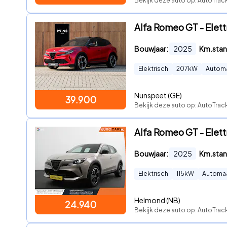
Bekijk deze auto op: AutoTrack
Alfa Romeo GT - Elett
Bouwjaar:
2025
Km.stan
Elektrisch
207
kW
Autom
Nunspeet (GE)
39.900
Bekijk deze auto op: AutoTrack
Alfa Romeo GT - Elet
Bouwjaar:
2025
Km.stan
Elektrisch
115
kW
Automa
Helmond (NB)
24.940
Bekijk deze auto op: AutoTra