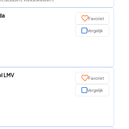
ncialLease.nl, Watkanikleasen.nl, Regeljelease
da
Favoriet
Vergelijk
ol LMV
Favoriet
Vergelijk