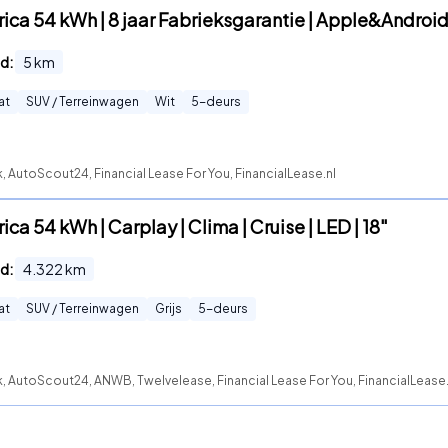
rica 54 kWh | 8 jaar Fabrieksgarantie | Apple&Androi
d:
5
km
at
SUV / Terreinwagen
Wit
5
-deurs
, AutoScout24, Financial Lease For You, FinancialLease.nl
ica 54 kWh | Carplay | Clima | Cruise | LED | 18"
d:
4.322
km
at
SUV / Terreinwagen
Grijs
5
-deurs
, AutoScout24, ANWB, Twelvelease, Financial Lease For You, FinancialLease.