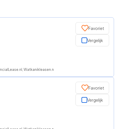
Favoriet
Vergelijk
ncialLease.nl, Watkanikleasen.nl, Regeljelease
Favoriet
Vergelijk