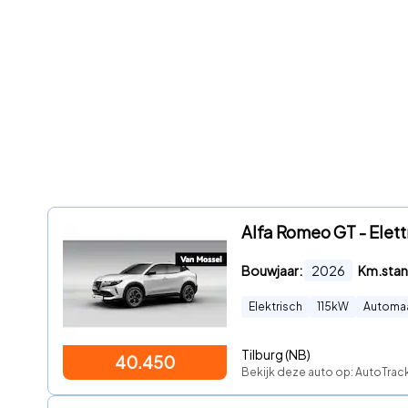
Alfa Romeo GT - Elett
Bouwjaar:
2026
Km.stan
Elektrisch
115
kW
Automa
Tilburg (NB)
40.450
Bekijk deze auto op: AutoTrack