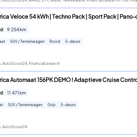
, AutoScout24, ANWB, DTC lease, Twelvelease, Financial Lease For You, Fina
rica Veloce 54 kWh | Techno Pack | Sport Pack | Pano-
d:
9.254
km
aat
SUV / Terreinwagen
Rood
5
-deurs
, AutoScout24, FinancialLease.nl
trica Automaat 156PK DEMO ! Adaptieve Cruise Contr
d:
11.471
km
at
SUV / Terreinwagen
Grijs
5
-deurs
ck, AutoScout24