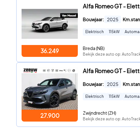
Alfa Romeo GT - Elett
Bouwjaar:
2025
Km.stan
Elektrisch
115
kW
Automa
Breda (NB)
36.249
Bekijk deze auto op: AutoTrack
Alfa Romeo GT - Elettr
Bouwjaar:
2025
Km.stan
Elektrisch
115
kW
Automa
Zwijndrecht (ZH)
27.900
Bekijk deze auto op: AutoTrack