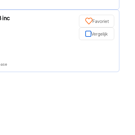
 inc
Favoriet
Vergelijk
ease