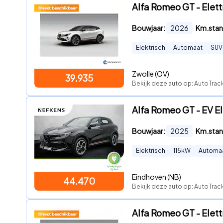
Alfa Romeo GT - Elet
Bouwjaar:
2026
Km.stan
Elektrisch
Automaat
SUV
Zwolle (OV)
39.935
Bekijk deze auto op: AutoTrac
Alfa Romeo GT - EV Ele
Bouwjaar:
2025
Km.stan
Elektrisch
115
kW
Automa
Eindhoven (NB)
44.470
Bekijk deze auto op: AutoTrac
Alfa Romeo GT - Elet