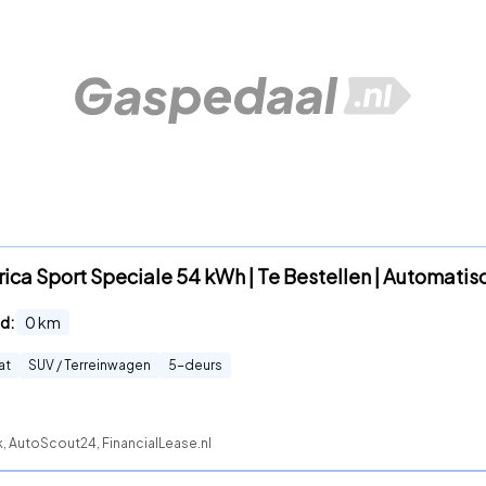
rica Sport Speciale 54 kWh | Te Bestellen | Automatis
d:
0
km
at
SUV / Terreinwagen
5
-deurs
, AutoScout24, FinancialLease.nl