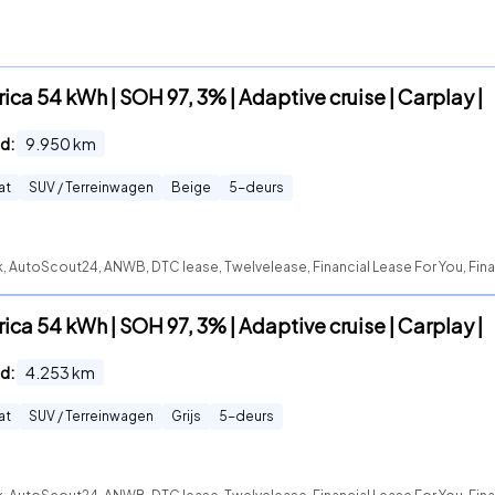
ica 54 kWh | SOH 97, 3% | Adaptive cruise | Carplay |
d:
9.950
km
at
SUV / Terreinwagen
Beige
5
-deurs
, AutoScout24, ANWB, DTC lease, Twelvelease, Financial Lease For You, Fina
ica 54 kWh | SOH 97, 3% | Adaptive cruise | Carplay |
d:
4.253
km
at
SUV / Terreinwagen
Grijs
5
-deurs