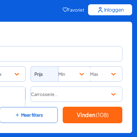
Inloggen
Favoriet
x
Prijs
Min
Max
Carrosserie…
Vinden
(108)
Meer filters