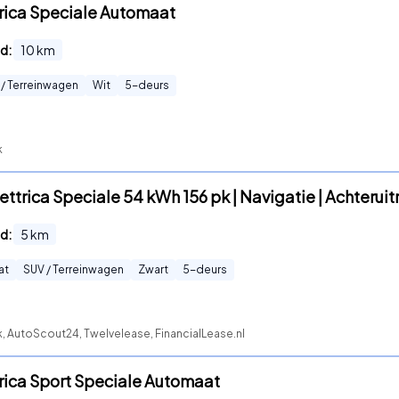
trica Speciale Automaat
d:
10
km
 / Terreinwagen
Wit
5
-deurs
k
ttrica Speciale 54 kWh 156 pk | Navigatie | Achteruit
d:
5
km
at
SUV / Terreinwagen
Zwart
5
-deurs
k, AutoScout24, Twelvelease, FinancialLease.nl
trica Sport Speciale Automaat