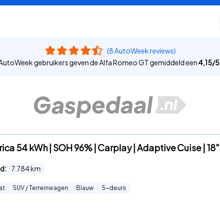
(8 AutoWeek reviews)
AutoWeek gebruikers geven de Alfa Romeo GT gemiddeld een
4,15
/
5
rica 54 kWh | SOH 96% | Carplay | Adaptive Cuise | 18"
d:
7.784
km
at
SUV / Terreinwagen
Blauw
5
-deurs