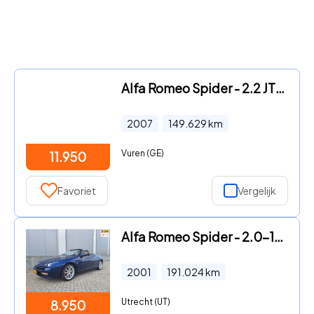
Alfa Romeo Spider - 2.2 JTS 136KW Exclusive Navigatie Leder
2007
149.629
km
Vuren (GE)
11.950
Favoriet
Vergelijk
Alfa Romeo Spider - 2.0-16V T.Spark Lusso
2001
191.024
km
Utrecht (UT)
8.950