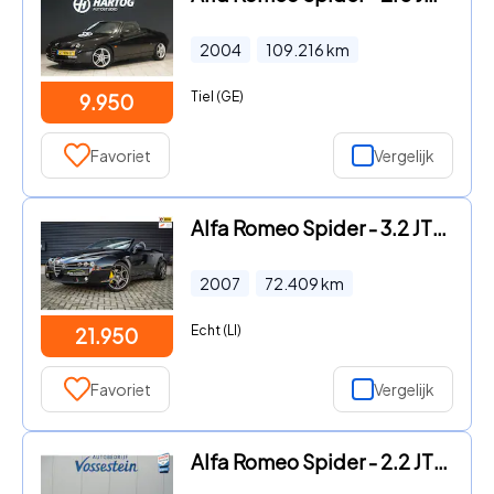
2004
109.216
km
Tiel (GE)
9.950
Favoriet
Vergelijk
Alfa Romeo Spider - 3.2 JTS Q4 Exclusive | Clima | Leder | Cruise | Xenon | Meta
2007
72.409
km
Echt (LI)
21.950
Favoriet
Vergelijk
Alfa Romeo Spider - 2.2 JTS Selespeed Exclusive / Automaat / Leder / Elek. kap /