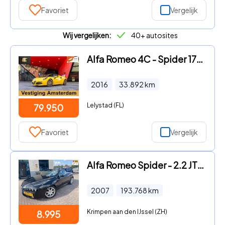
Favoriet
Vergelijk
Wij vergelijken:
40+ autosites
Alfa Romeo 4C - Spider 1750TBI TCT | Giallo Prototipo | Carbon
2016
33.892
km
Lelystad (FL)
79.950
Favoriet
Vergelijk
Alfa Romeo Spider - 2.2 JTS Exclusive- bluetooth-nav
2007
193.768
km
Krimpen aan den IJssel (ZH)
8.995