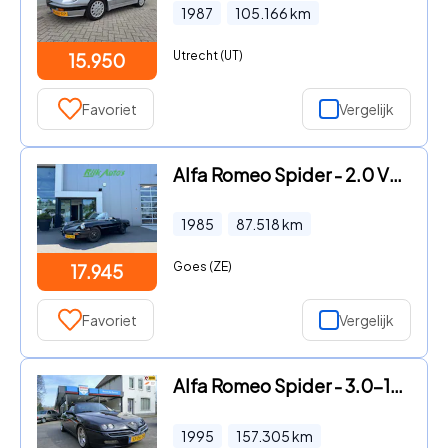
1987
105.166
km
Utrecht (UT)
15.950
Favoriet
Vergelijk
Alfa Romeo Spider - 2.0 VELOCE * Zeer nette staat
1985
87.518
km
Goes (ZE)
17.945
Favoriet
Vergelijk
Alfa Romeo Spider - 3.0-12V V6 L
1995
157.305
km