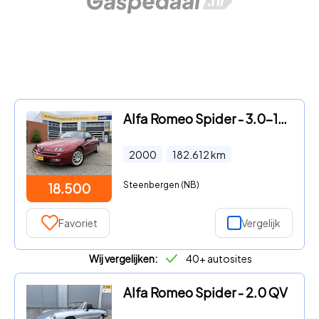
Alfa Romeo Spider - 3.0-12V V6 | Uniek exemplaar |
2000
182.612
km
Steenbergen (NB)
18.500
Favoriet
Vergelijk
Wij vergelijken:
40+ autosites
Alfa Romeo Spider - 2.0 QV