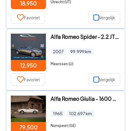
Utrecht (UT)
18.950
Favoriet
Vergelijk
Alfa Romeo Spider - 2.2 JTS Exclusive NAVI TEL LEER WINDSCHOT 102000kM
2007
99.999
km
Meerssen (LI)
12.950
Favoriet
Vergelijk
Alfa Romeo Giulia - 1600 Spider | Origineel Nederlands
1965
102.697
km
Nunspeet (GE)
79.500