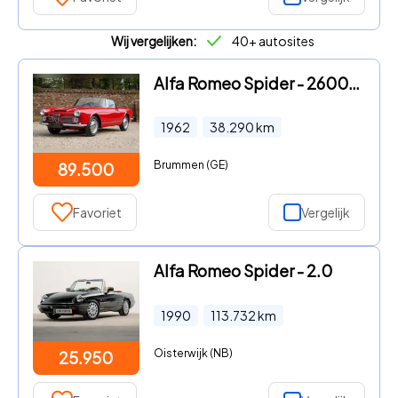
Wij vergelijken:
40+ autosites
Alfa Romeo Spider - 2600 "Long term ownership" The former long-time fa
1962
38.290
km
Brummen (GE)
89.500
Favoriet
Vergelijk
Alfa Romeo Spider - 2.0
1990
113.732
km
Oisterwijk (NB)
25.950