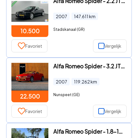
Alfa Romeo Spider - 2.2 JTS CARPLAY NAVI LEER LM CRUISE ECC STOELVERWARMING.
2007
147.611
km
Stadskanaal (GR)
10.500
Favoriet
Vergelijk
Alfa Romeo Spider - 3.2 JTS Q4 Exclusive | Origineel NL | Prins onderhouden
2007
119.262
km
Nunspeet (GE)
22.500
Favoriet
Vergelijk
Alfa Romeo Spider - 1.8-16V T.Spark