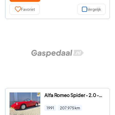
Favoriet
Vergelijk
Alfa Romeo Spider - 2.0 -origineel NL met NAP
1991
207.975
km