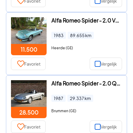
Favoriet
Vergelijk
Alfa Romeo Spider - 2.0 Veloce
1983
89.655
km
Heerde (GE)
11.500
Favoriet
Vergelijk
Alfa Romeo Spider - 2.0 QV "29.400 kilometers" Low kilometers example, In origin
1987
29.337
km
Brummen (GE)
28.500
Favoriet
Vergelijk