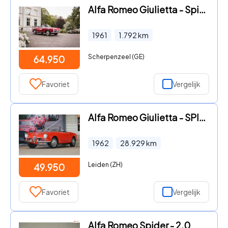
Alfa Romeo Giulietta - Spider
1961
1.792
km
Scherpenzeel (GE)
64.950
Favoriet
Vergelijk
Alfa Romeo Giulietta - SPIDER Giuliette Spider
1962
28.929
km
Leiden (ZH)
49.950
Favoriet
Vergelijk
Alfa Romeo Spider - 2.0