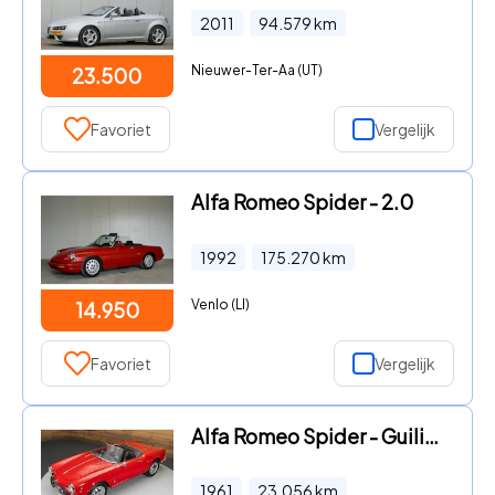
2011
94.579
km
Nieuwer-Ter-Aa (UT)
23.500
Favoriet
Vergelijk
Alfa Romeo Spider - 2.0
1992
175.270
km
Venlo (LI)
14.950
Favoriet
Vergelijk
Alfa Romeo Spider - Guilietta Cabriolet - 1961
1961
23.056
km