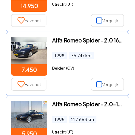
Utrecht (UT)
14.950
Favoriet
Vergelijk
Alfa Romeo Spider - 2.0 16VTwin Spark
1998
75.747
km
Delden (OV)
7.450
Favoriet
Vergelijk
Alfa Romeo Spider - 2.0-16V TwinSpark -18 inch - airco
1995
217.668
km
Utrecht (UT)
5.950