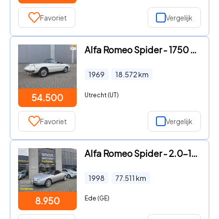
Favoriet
Vergelijk
Alfa Romeo Spider - 1750 Bianco Spino
1969
18.572
km
Utrecht (UT)
54.500
Favoriet
Vergelijk
Alfa Romeo Spider - 2.0-16V T.Spark in super staat
1998
77.511
km
Ede (GE)
8.950