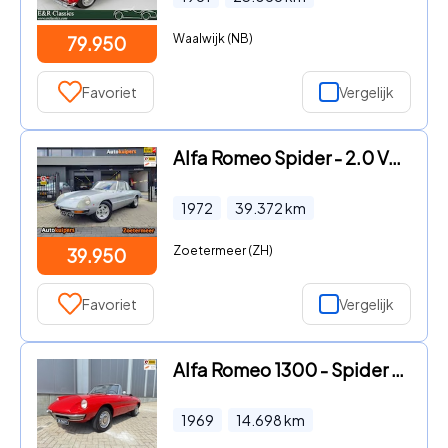
Waalwijk (NB)
79.950
Favoriet
Vergelijk
Alfa Romeo Spider - 2.0 Veloce
1972
39.372
km
Zoetermeer (ZH)
39.950
Favoriet
Vergelijk
Alfa Romeo 1300 - Spider Duetto Junior
1969
14.698
km