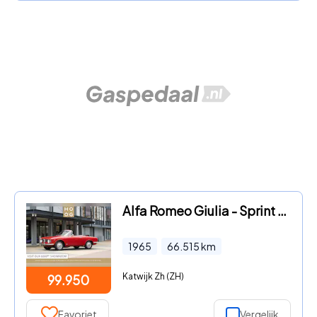
Alfa Romeo Giulia - Sprint GTC
1965
66.515
km
Katwijk Zh (ZH)
99.950
Favoriet
Vergelijk