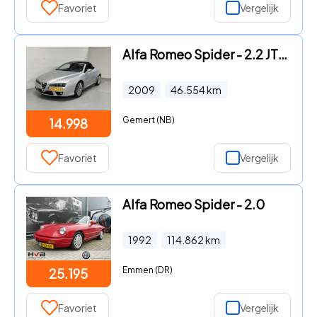
Favoriet
Vergelijk
Alfa Romeo Spider - 2.2 JTS Exclusive CLIMA / CRUISE / LEER / NAVI
2009
46.554
km
Gemert (NB)
14.998
Favoriet
Vergelijk
Alfa Romeo Spider - 2.0
1992
114.862
km
Emmen (DR)
25.195
Favoriet
Vergelijk