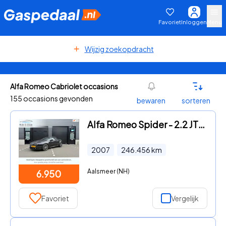
Favoriet
Inloggen
Menu
Wijzig zoekopdracht
Alfa Romeo Cabriolet occasions
155 occasions gevonden
bewaren
sorteren
Alfa Romeo Spider - 2.2 JTS cabriolet leer electrische navi
2007
246.456
km
Aalsmeer (NH)
6.950
Favoriet
Vergelijk