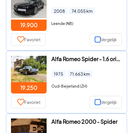
2008
74.055
km
Leende (NB)
19.900
Favoriet
Vergelijk
Alfa Romeo Spider - 1.6 orig. Nederlands geleverd
1975
71.663
km
Oud-Beijerland (ZH)
19.250
Favoriet
Vergelijk
Alfa Romeo 2000 - Spider