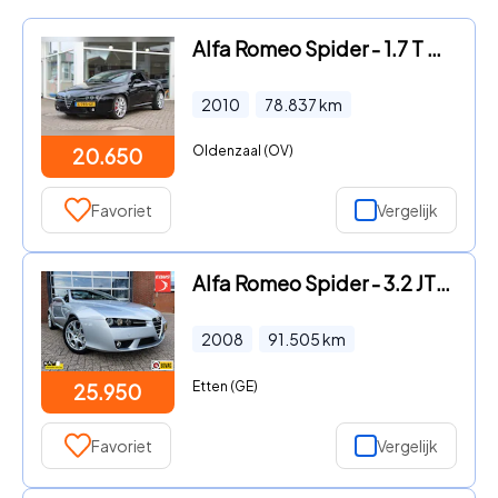
Alfa Romeo Spider - 1.7 T SPORT
2010
78.837
km
Oldenzaal (OV)
20.650
Favoriet
Vergelijk
Alfa Romeo Spider - 3.2 JTS Q4
2008
91.505
km
Etten (GE)
25.950
Favoriet
Vergelijk