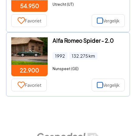
Utrecht (UT)
54.950
Favoriet
Vergelijk
Alfa Romeo Spider - 2.0
1992
132.275
km
Nunspeet (GE)
22.900
Favoriet
Vergelijk