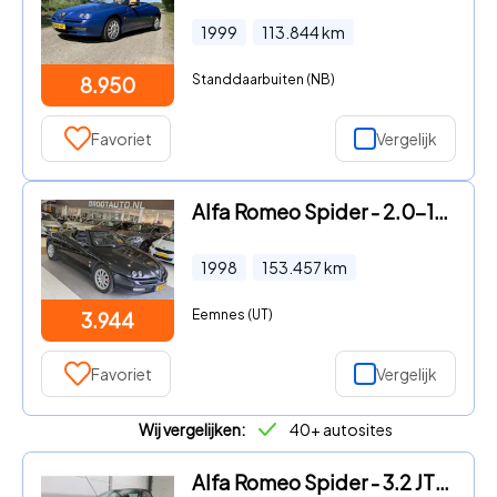
1999
113.844
km
Standdaarbuiten (NB)
8.950
Favoriet
Vergelijk
Alfa Romeo Spider - 2.0-16V T.Spark Airco, Stuurbekrachtiging
1998
153.457
km
Eemnes (UT)
3.944
Favoriet
Vergelijk
Wij vergelijken:
40+ autosites
Alfa Romeo Spider - 3.2 JTS Q4 Exclusive I Groot onderhoud nieuw I Lage kilomers