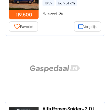
1959
66.951
km
Nunspeet (GE)
119.500
Favoriet
Vergelijk
Alfa Romeo Spider - 2.0 JTS + LEDER / BLUETOOTH AUDIO