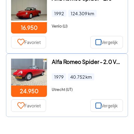
1992
124.309
km
Venlo (LI)
16.950
Favoriet
Vergelijk
Alfa Romeo Spider - 2.0 Veloce
1979
40.752
km
Utrecht (UT)
24.950
Favoriet
Vergelijk