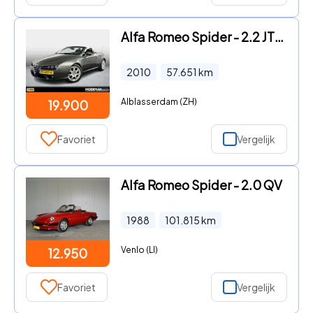
Alfa Romeo Spider - 2.2 JTS / 57.000km / Cabrio
2010
57.651
km
Alblasserdam (ZH)
19.900
Favoriet
Vergelijk
Alfa Romeo Spider - 2.0 QV
1988
101.815
km
Venlo (LI)
12.950
Favoriet
Vergelijk