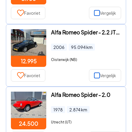
Favoriet
Vergelijk
Alfa Romeo Spider - 2.2 JTS Exclusive AIRCO I NAVIGATIE I LMV I ELEKTRISCH DAK I
2006
95.094
km
Oisterwijk (NB)
12.995
Favoriet
Vergelijk
Alfa Romeo Spider - 2.0
1978
2.874
km
Utrecht (UT)
24.500