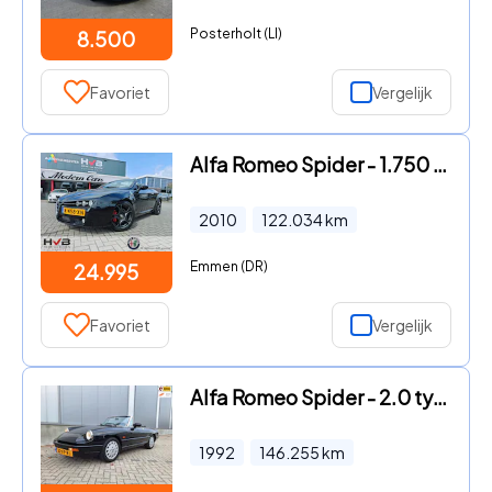
Posterholt (LI)
8.500
Favoriet
Vergelijk
Alfa Romeo Spider - 1.750 TBi Exclusive
2010
122.034
km
Emmen (DR)
24.995
Favoriet
Vergelijk
Alfa Romeo Spider - 2.0 type 4
1992
146.255
km