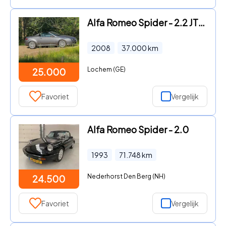
Alfa Romeo Spider - 2.2 JTS Exclusive Zeer goed onderhouden Spider, historie bek
2008
37.000
km
Lochem (GE)
25.000
Favoriet
Vergelijk
Alfa Romeo Spider - 2.0
1993
71.748
km
Nederhorst Den Berg (NH)
24.500
Favoriet
Vergelijk