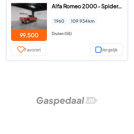
Alfa Romeo 2000 - Spider.1960. M0273 - S0010
1960
109.934
km
Druten (GE)
99.500
Favoriet
Vergelijk