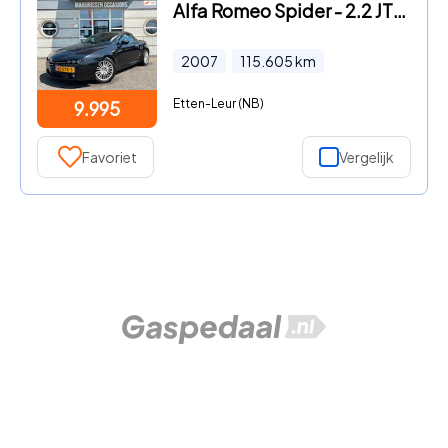
Alfa Romeo Spider - 2.2 JTS Exclusive Cabriolet |Vol Opties|
2007
115.605
km
Etten-Leur (NB)
9.995
Favoriet
Vergelijk