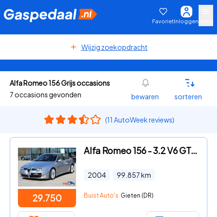
Favoriet
Inloggen
Menu
Wijzig zoekopdracht
Alfa Romeo 156 Grijs occasions
7 occasions gevonden
bewaren
sorteren
(11 AutoWeek reviews)
Alfa Romeo 156 - 3.2 V6 GTA COMPLETE HISTORIE
2004
99.857
km
Buist Auto's
Gieten (DR)
29.750