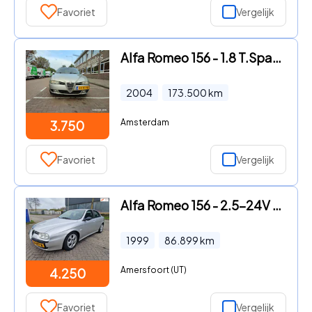
Favoriet
Vergelijk
Alfa Romeo 156 - 1.8 T.Spark Distinctive
2004
173.500
km
Amsterdam
3.750
Favoriet
Vergelijk
Alfa Romeo 156 - 2.5-24V V6 Automaat, Apk, Nap, Goed rijdend, Inruil mogelijk
1999
86.899
km
Amersfoort (UT)
4.250
Favoriet
Vergelijk