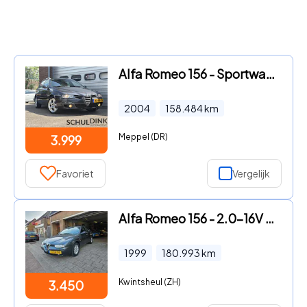
Alfa Romeo 156 - Sportwagon 2.0 JTS Distinctive UITSTEKENDE AUTO
2004
158.484
km
Meppel (DR)
3.999
Favoriet
Vergelijk
Alfa Romeo 156 - 2.0-16V T.Spark
1999
180.993
km
Kwintsheul (ZH)
3.450