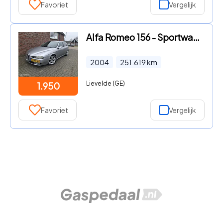
Favoriet
Vergelijk
Alfa Romeo 156 - Sportwagon 2.0 JTS Progression
2004
251.619
km
Lievelde (GE)
1.950
Favoriet
Vergelijk