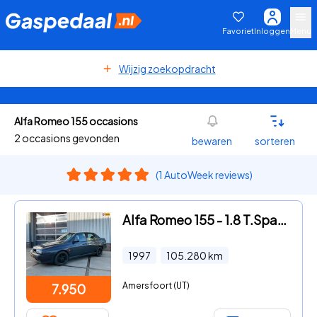
Favoriet
Inloggen
Menu
Wijzig zoekopdracht
Alfa Romeo 155 occasions
2 occasions gevonden
bewaren
sorteren
(1 AutoWeek reviews)
Alfa Romeo 155 - 1.8 T.Spark Graduate
1997
105.280
km
Amersfoort (UT)
7.950