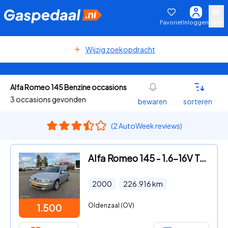
Favoriet
Inloggen
Menu
Wijzig zoekopdracht
Alfa Romeo 145 Benzine occasions
3 occasions gevonden
bewaren
sorteren
(2 AutoWeek reviews)
Alfa Romeo 145 - 1.6-16V T.Spark L
2000
226.916
km
Oldenzaal (OV)
1.500