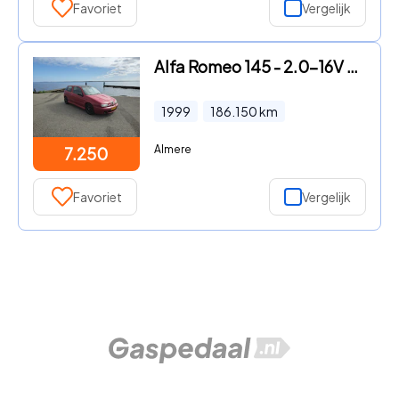
Favoriet
Vergelijk
Alfa Romeo 145 - 2.0-16V T.Spark QV
1999
186.150
km
Almere
7.250
Favoriet
Vergelijk