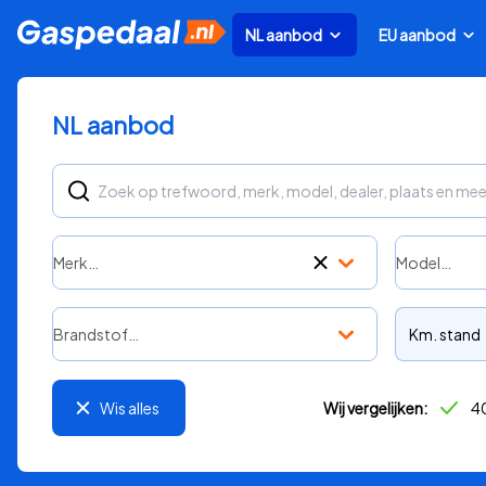
NL aanbod
EU aanbod
NL aanbod
Merk…
Model…
Brandstof…
Km. stand
Wis alles
Wij vergelijken:
40