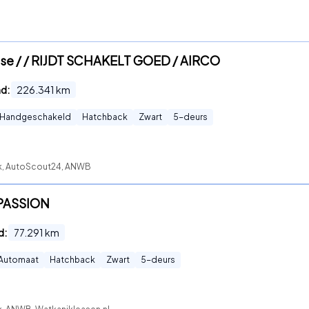
pulse / / RIJDT SCHAKELT GOED / AIRCO
nd:
226.341
km
Handgeschakeld
Hatchback
Zwart
5
-deurs
ck, AutoScout24, ANWB
T PASSION
d:
77.291
km
Automaat
Hatchback
Zwart
5
-deurs