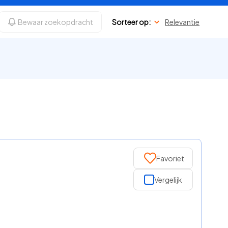
Bewaar zoekopdracht
Sorteer op:
Relevantie
.
Favoriet
Vergelijk