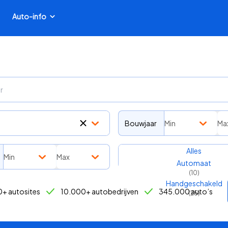
Auto-info
Bouwjaar
Min
Ma
Transmissie
Alles
Min
Max
Automaat
(
10
)
Handgeschakeld
+ autosites
10.000+ autobedrijven
345.000 auto’s
(
25
)