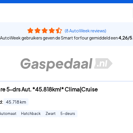
(8 AutoWeek reviews)
AutoWeek gebruikers geven de Smart forfour gemiddeld een
4,26
/
5
ure 5-drs Aut. *45.818km!* Clima|Cruise
d:
45.718
km
Automaat
Hatchback
Zwart
5
-deurs