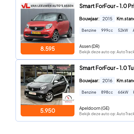
Smart ForFour - 1.0 Pr
Bouwjaar:
2015
Km.stan
Benzine
999
cc
52
kW
Assen (DR)
8.595
Bekijk deze auto op: AutoTrack
Smart ForFour - 1.0 T
Bouwjaar:
2016
Km.stan
Benzine
898
cc
66
kW
Apeldoorn (GE)
5.950
Bekijk deze auto op: AutoTrac