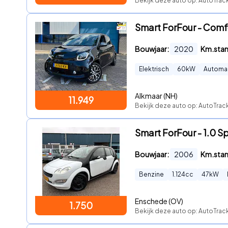
Bekijk deze auto op: AutoTrac
Smart ForFour - Com
Bouwjaar:
2020
Km.sta
Elektrisch
60
kW
Automa
Alkmaar (NH)
11.949
Bekijk deze auto op: AutoTra
Smart ForFour - 1.0 Spr
Bouwjaar:
2006
Km.sta
Benzine
1.124
cc
47
kW
Enschede (OV)
1.750
Bekijk deze auto op: AutoTra