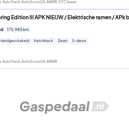
te, AutoTrack, AutoScout24, ANWB, DTC lease
ring Edition III APK NIEUW / Elektrische ramen / APk 
nd:
175.985
km
Handgeschakeld
Hatchback
Zwart
5
-deurs
te, AutoTrack, AutoScout24, ANWB