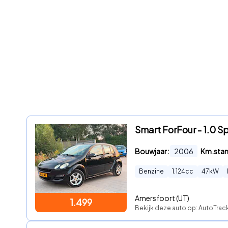
Smart ForFour - 1.0 Spr
Bouwjaar:
2006
Km.sta
Benzine
1.124
cc
47
kW
Amersfoort (UT)
1.499
Bekijk deze auto op: AutoTra