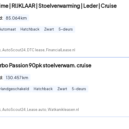
ime | RIJKLAAR | Stoelverwarming | Leder | Cruise
d:
85.064
km
Automaat
Hatchback
Zwart
5
-deurs
, AutoScout24, DTC lease, FinancialLease.nl
urbo Passion 90pk stoelverwam. cruise
d:
130.457
km
Handgeschakeld
Hatchback
Zwart
5
-deurs
k, AutoScout24, Lease.auto, Watkanikleasen.nl