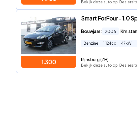
Bekijk deze auto op: Dealersi
Smart ForFour - 1.0 Sp
Bouwjaar:
2006
Km.sta
Benzine
1.124
cc
47
kW
Rijnsburg (ZH)
1.300
Bekijk deze auto op: Dealersi