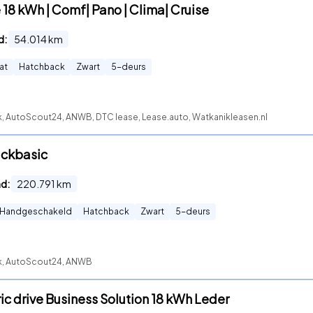
 18 kWh | Comf| Pano | Clima| Cruise
d:
54.014
km
at
Hatchback
Zwart
5
-deurs
k, AutoScout24, ANWB, DTC lease, Lease.auto, Watkanikleasen.nl
lackbasic
nd:
220.791
km
Handgeschakeld
Hatchback
Zwart
5
-deurs
ck, AutoScout24, ANWB
ric drive Business Solution 18 kWh Leder