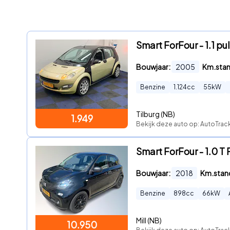
Smart ForFour - 1.1 
Bouwjaar:
2005
Km.sta
Benzine
1.124
cc
55
kW
Tilburg (NB)
1.949
Bekijk deze auto op: AutoTra
Smart ForFour - 1.0 
Bouwjaar:
2018
Km.stan
Benzine
898
cc
66
kW
Mill (NB)
10.950