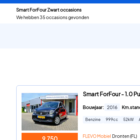
Smart ForFour Zwart occasions
We hebben
35 occasions gevonden
Smart ForFour - 1.0 P
Bouwjaar:
2016
Km.stan
Benzine
999
cc
52
kW
FLEVO Mobiel
Dronten (FL)
9.750