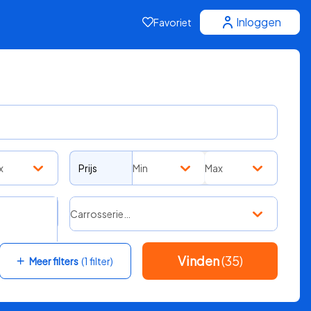
Inloggen
Favoriet
x
Prijs
Min
Max
Carrosserie…
Vinden
(35)
Meer filters
(1 filter)