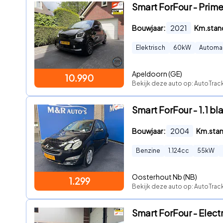
Smart ForFour - Prime
Bouwjaar:
2021
Km.stan
Elektrisch
60
kW
Automa
Apeldoorn (GE)
10.990
Bekijk deze auto op: AutoTrac
Smart ForFour - 1.1 b
Bouwjaar:
2004
Km.sta
Benzine
1.124
cc
55
kW
Oosterhout Nb (NB)
1.299
Bekijk deze auto op: AutoTra
Smart ForFour - Elect