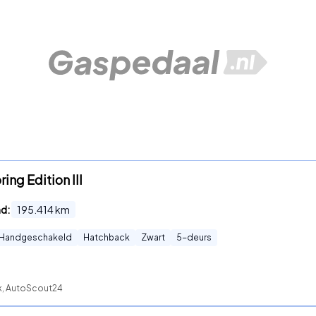
ing Edition III
nd:
195.414
km
Handgeschakeld
Hatchback
Zwart
5
-deurs
ck, AutoScout24