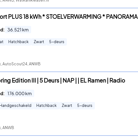
k, ANWB, Watkanikleasen.nl
fort PLUS 18 kWh * STOELVERWARMING * PANORAMA 
nd:
36.521
km
at
Hatchback
Zwart
5
-deurs
ck, AutoScout24, ANWB
ing Edition III | 5 Deurs | NAP | | EL Ramen | Radio
nd:
176.000
km
Handgeschakeld
Hatchback
Zwart
5
-deurs
ck, ANWB