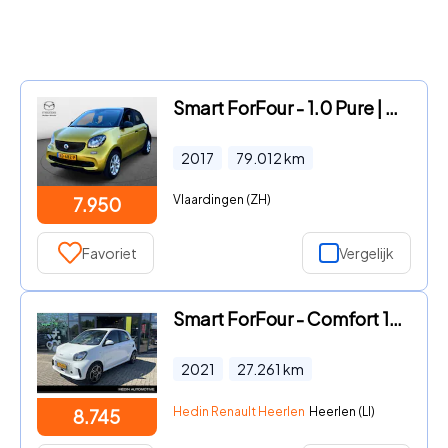
Smart ForFour - 1.0 Pure | Comfort pack | Cool & audio
2017
79.012
km
Vlaardingen (ZH)
7.950
Favoriet
Vergelijk
Smart ForFour - Comfort 18 kWh | Airco | Parkeersensoren | Lichtmetalen velg
2021
27.261
km
Hedin Renault Heerlen
Heerlen (LI)
8.745