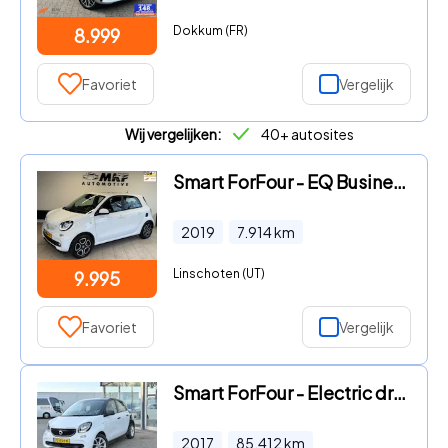
Dokkum (FR)
8.999
Favoriet
Vergelijk
Wij vergelijken:
40+ autosites
Smart ForFour - EQ Business Solution 18 kWh 2019 ECC/LEER/NAP
2019
7.914
km
Linschoten (UT)
9.995
Favoriet
Vergelijk
Smart ForFour - Electric drive pure Automaat
2017
85.412
km