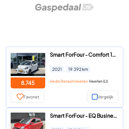
Smart ForFour - Comfort 18 kWh | SOH 92, 8% | Airco | Parkeersensoren | Lich
2021
19.392
km
Hedin Renault Heerlen
Heerlen (LI)
8.745
Favoriet
Vergelijk
Smart ForFour - EQ Business Solution 18 kWh 96% SOH