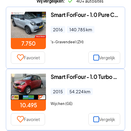
Wij vergelijken:
40+ autosites
Smart ForFour - 1.0 Pure Compacte Automaat in nette staat
2016
140.785
km
's-Gravendeel (ZH)
7.750
Favoriet
Vergelijk
Smart ForFour - 1.0 Turbo Passion*AUTOMAAT*CABRIO*CRUISE
2015
54.224
km
Wijchen (GE)
10.495
Favoriet
Vergelijk