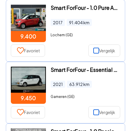
Smart ForFour - 1.0 Pure Automaat | NAP | Cruise Control | Climate Control |
2017
91.404
km
Lochem (GE)
9.400
Favoriet
Vergelijk
Smart ForFour - Essential Sport Automaat 18 kWh Airco Leer
2021
63.912
km
Gameren (GE)
9.450
Favoriet
Vergelijk