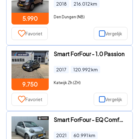
2018
216.012
km
Den Dungen (NB)
5.990
Favoriet
Vergelijk
Smart ForFour - 1.0 Passion
2017
120.992
km
Katwijk Zh (ZH)
9.750
Favoriet
Vergelijk
Smart ForFour - EQ Comfort PLUS 18 kWh Stoelverw voor+achter
2021
60.991
km