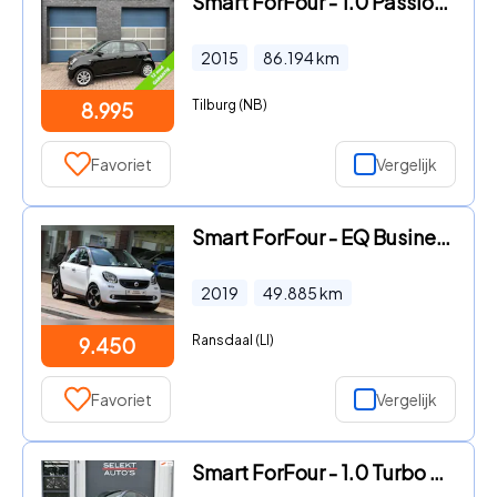
Smart ForFour - 1.0 Passion, navi, cruise/climate control
2015
86.194
km
Tilburg (NB)
8.995
Favoriet
Vergelijk
Smart ForFour - EQ Business Solution 18 kWh Leer Airco
2019
49.885
km
Ransdaal (LI)
9.450
Favoriet
Vergelijk
Smart ForFour - 1.0 Turbo Prime NAP Automaat Pano/Leder/LED/Camera/Climate/S