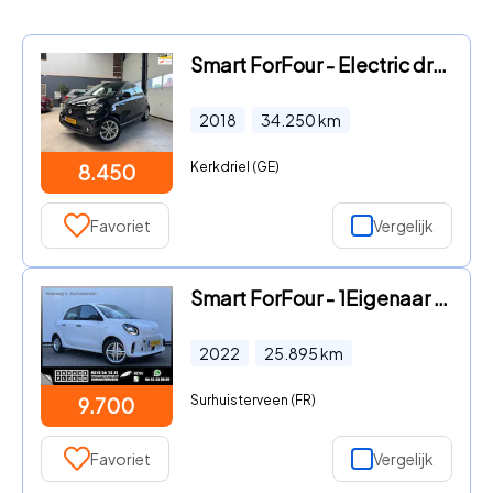
Smart ForFour - Electric drive Business Solution 18 kWh Leder
2018
34.250
km
Kerkdriel (GE)
8.450
Favoriet
Vergelijk
Smart ForFour - 1Eigenaar Clima Cruise toerenteller Essential
2022
25.895
km
Surhuisterveen (FR)
9.700
Favoriet
Vergelijk