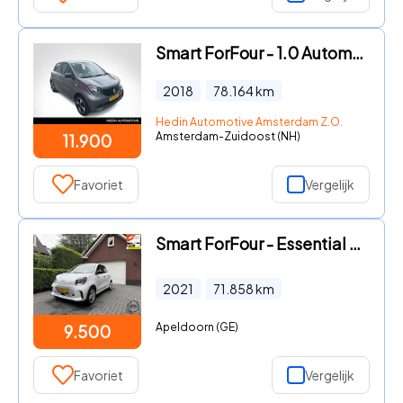
Smart ForFour - 1.0 Automaat Business Solution | Airco | Cruise Control | Li
2018
78.164
km
Hedin Automotive Amsterdam Z.O.
Amsterdam-Zuidoost (NH)
11.900
Favoriet
Vergelijk
Smart ForFour - Essential Plus 18 kWh| Bj.2021|Cruise| Leer
2021
71.858
km
Apeldoorn (GE)
9.500
Favoriet
Vergelijk