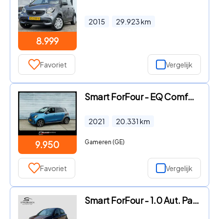
2015
29.923
km
8.999
Favoriet
Vergelijk
Smart ForFour - EQ Comfort 18 kWh 5dr Airco Radio Dab Cruise L
2021
20.331
km
Gameren (GE)
9.950
Favoriet
Vergelijk
Smart ForFour - 1.0 Aut. Passion | NETTO € 4.567, - | Pano | Navi | Stoelver