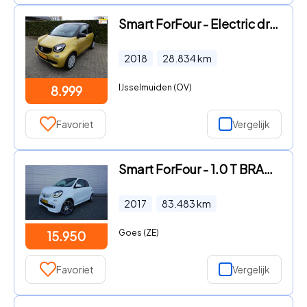
Smart ForFour - Electric drive perfect
2018
28.834
km
IJsselmuiden (OV)
8.999
Favoriet
Vergelijk
Smart ForFour - 1.0 T BRABUS AUTOMAAT Panoramadak / Navi / Cruise / Camera /
2017
83.483
km
Goes (ZE)
15.950
Favoriet
Vergelijk