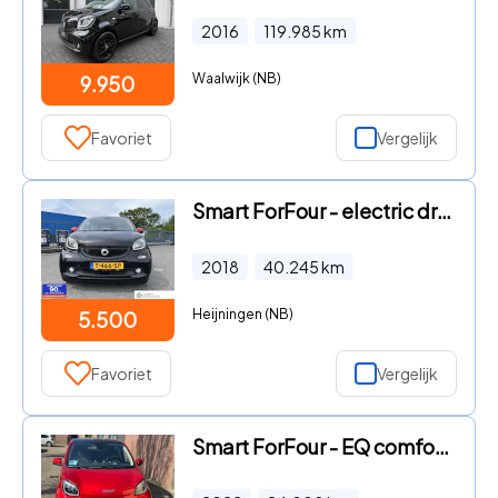
2016
119.985
km
Waalwijk (NB)
9.950
Favoriet
Vergelijk
Smart ForFour - electric drive passion auto accu laadt niet
2018
40.245
km
Heijningen (NB)
5.500
Favoriet
Vergelijk
Smart ForFour - EQ comfort PLUS Comfort + MET EXTRA/S