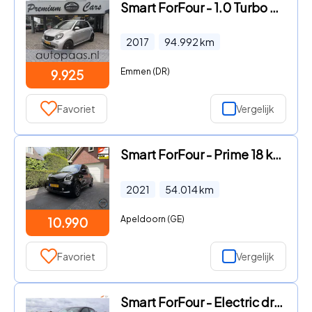
Smart ForFour - 1.0 Turbo Passion, Automaat, CLIMA, CRUISE,
2017
94.992
km
Emmen (DR)
9.925
Favoriet
Vergelijk
Smart ForFour - Prime 18 kWh | Comf| Pano | Clima| Cruise
2021
54.014
km
Apeldoorn (GE)
10.990
Favoriet
Vergelijk
Smart ForFour - Electric drive 18 kWh|Nieuwe ACCU!|Carplay|Parkeercamera|Air