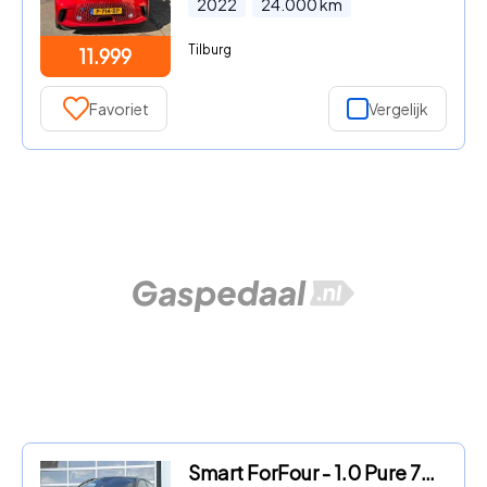
2022
24.000
km
Tilburg
11.999
Favoriet
Vergelijk
Smart ForFour - 1.0 Pure 70pk | Automaat | Bluetooth | Cruise control | Elek