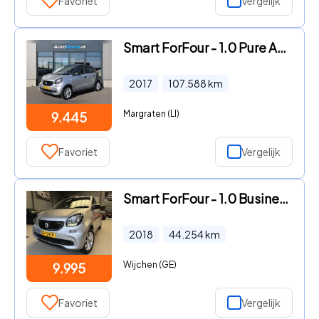
Favoriet
Vergelijk
Smart ForFour - 1.0 Pure AUTOMAAT 5drs. Airco, LIM, LM-Velgen
2017
107.588
km
Margraten (LI)
9.445
Favoriet
Vergelijk
Smart ForFour - 1.0 Business Solution Cruise, Airco Renault Twingo
2018
44.254
km
Wijchen (GE)
9.995
Favoriet
Vergelijk