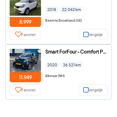
2018
22.042
km
Beemte Broekland (GE)
8.999
Favoriet
Vergelijk
Smart ForFour - Comfort PLUS 18 kWh * STOELVERWARMING * PANORAMA * LEER * AU
2020
36.521
km
Alkmaar (NH)
11.949
Favoriet
Vergelijk