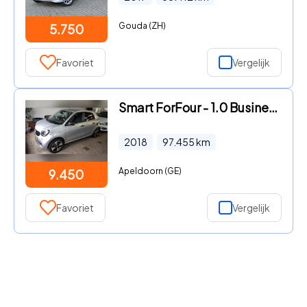
Gouda (ZH)
5.750
Favoriet
Vergelijk
Smart ForFour - 1.0 Business Solution Airco, Cruise Controll
2018
97.455
km
Apeldoorn (GE)
9.450
Favoriet
Vergelijk