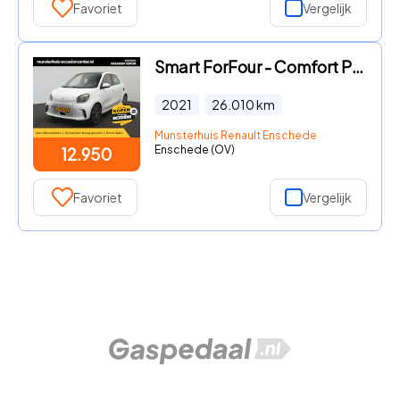
Favoriet
Vergelijk
Smart ForFour - Comfort PLUS 18 kWh - RIJKLAARPRIJS - NAP LAGE KILOMETERSTAN
2021
26.010
km
Munsterhuis Renault Enschede
Enschede (OV)
12.950
Favoriet
Vergelijk