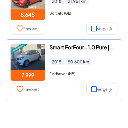
2018
21.961
km
Borculo (GE)
8.645
Favoriet
Vergelijk
Smart ForFour - 1.0 Pure | Automaat | Airco | 80 DKM NAP
2015
80.600
km
Eindhoven (NB)
7.999
Favoriet
Vergelijk