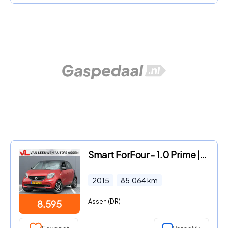
Smart ForFour - 1.0 Prime | RIJKLAAR | Stoelverwarming | Leder | Cruise
2015
85.064
km
Assen (DR)
8.595