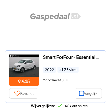
Smart ForFour - Essential 18 kWh
2022
41.386
km
Moordrecht (ZH)
9.945
Favoriet
Vergelijk
Wij vergelijken:
40+ autosites