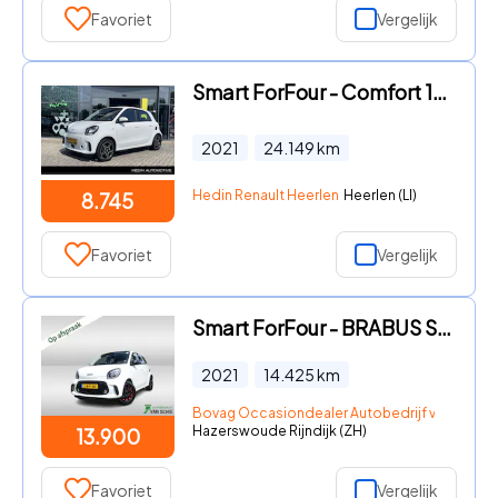
Favoriet
Vergelijk
Smart ForFour - Comfort 18 kWh | Airco | Parkeersensoren | Lichtmetalen velg
2021
24.149
km
Hedin Renault Heerlen
Heerlen (LI)
8.745
Favoriet
Vergelijk
Smart ForFour - BRABUS Style18 kWh 1e-Eig. & Dealer-Onderh. BOVAG-Garantie.
2021
14.425
km
Bovag Occasiondealer Autobedrijf van Schie 
Hazerswoude Rijndijk (ZH)
13.900
Favoriet
Vergelijk