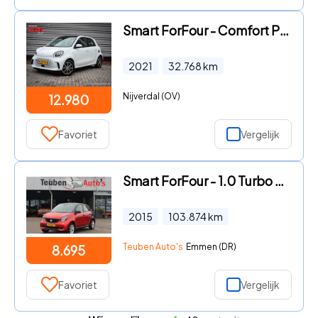
Smart ForFour - Comfort PLUS 18 kWh | Airco | Cruise | Panoramadak | leer |
2021
32.768
km
Nijverdal (OV)
12.980
Favoriet
Vergelijk
Smart ForFour - 1.0 Turbo Pure Airco, Cruise control, Automaat, Lichtmetalen
2015
103.874
km
Teuben Auto's
Emmen (DR)
8.695
Favoriet
Vergelijk