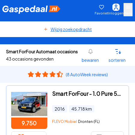
Favoriet
Inloggen
Menu
Wijzig zoekopdracht
Smart ForFour Automaat occasions
43 occasions gevonden
bewaren
sorteren
(8 AutoWeek reviews)
Smart ForFour - 1.0 Pure 5-drs Aut. *45.818km!* Clima|Cruise
2016
45.718
km
FLEVO Mobiel
Dronten (FL)
9.750