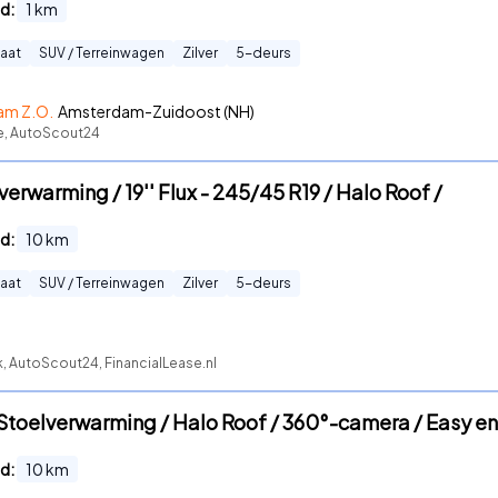
d:
1
km
aat
SUV / Terreinwagen
Zilver
5
-deurs
am Z.O.
Amsterdam-Zuidoost (NH)
te, AutoScout24
verwarming / 19'' Flux - 245/45 R19 / Halo Roof /
d:
10
km
aat
SUV / Terreinwagen
Zilver
5
-deurs
, AutoScout24, FinancialLease.nl
Stoelverwarming / Halo Roof / 360°-camera / Easy en
d:
10
km