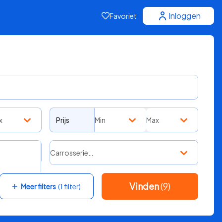
Inloggen
Favoriet
x
Prijs
Min
Max
Carrosserie…
Vinden
(9)
Meer filters
(1 filter)