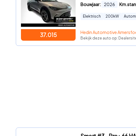
Bouwjaar:
2026
Km.stan
Elektrisch
200
kW
Autom
Hedin Automotive Amersfo
37.015
Bekijk deze auto op: Dealersi
Smart #3 - Pro+ 66 kW