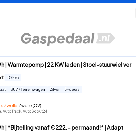
h | Warmtepomp | 22 KW laden | Stoel-stuurwiel ver
d:
10
km
aat
SUV / Terreinwagen
Zilver
5
-deurs
s Zwolle
Zwolle (OV)
te, AutoTrack, AutoScout24
 | *Bijtelling vanaf € 222, - per maand!* | Adapt