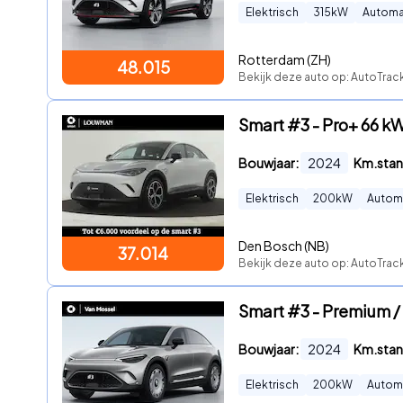
Elektrisch
315
kW
Automa
Rotterdam (ZH)
48.015
Bekijk deze auto op: AutoTra
Smart #3 - Pro+ 66 kW
Bouwjaar:
2024
Km.stan
Elektrisch
200
kW
Autom
Den Bosch (NB)
37.014
Bekijk deze auto op: AutoTra
Smart #3 - Premium / 
Bouwjaar:
2024
Km.stan
Elektrisch
200
kW
Autom