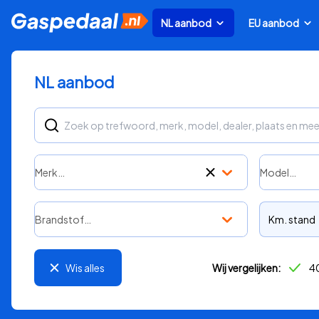
NL aanbod
EU aanbod
NL aanbod
Merk…
Model…
Brandstof…
Km. stand
Wis alles
Wij vergelijken:
40