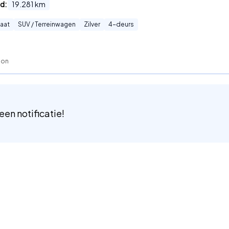
d:
19.281
km
aat
SUV / Terreinwagen
Zilver
4
-deurs
son
 een notificatie!