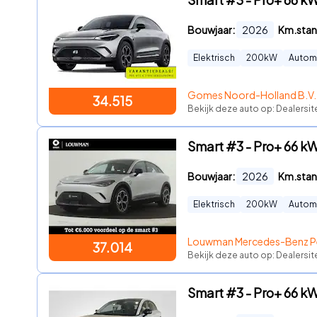
Bouwjaar:
2026
Km.stan
Elektrisch
200
kW
Autom
Gomes Noord-Holland B.V.
34.515
Bekijk deze auto op: Dealersit
Smart #3 - Pro+ 66 kW
Bouwjaar:
2026
Km.stan
Elektrisch
200
kW
Autom
Louwman Mercedes-Benz 
37.014
Bekijk deze auto op: Dealersi
Smart #3 - Pro+ 66 kWh