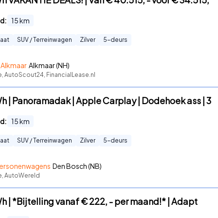
d:
15
km
aat
SUV / Terreinwagen
Zilver
5
-deurs
 Alkmaar
Alkmaar (NH)
e, AutoScout24, FinancialLease.nl
h | Panoramadak | Apple Carplay | Dodehoek ass | 3
d:
15
km
aat
SUV / Terreinwagen
Zilver
5
-deurs
Personenwagens
Den Bosch (NB)
te, AutoWereld
 | *Bijtelling vanaf € 222, - per maand!* | Adapt