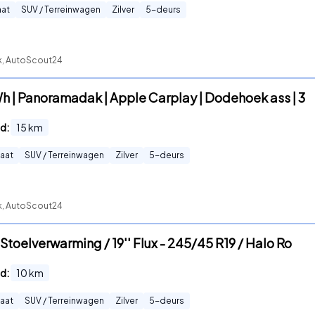
at
SUV / Terreinwagen
Zilver
5
-deurs
ck, AutoScout24
h | Panoramadak | Apple Carplay | Dodehoek ass | 3
d:
15
km
aat
SUV / Terreinwagen
Zilver
5
-deurs
ck, AutoScout24
Stoelverwarming / 19'' Flux - 245/45 R19 / Halo Ro
d:
10
km
aat
SUV / Terreinwagen
Zilver
5
-deurs