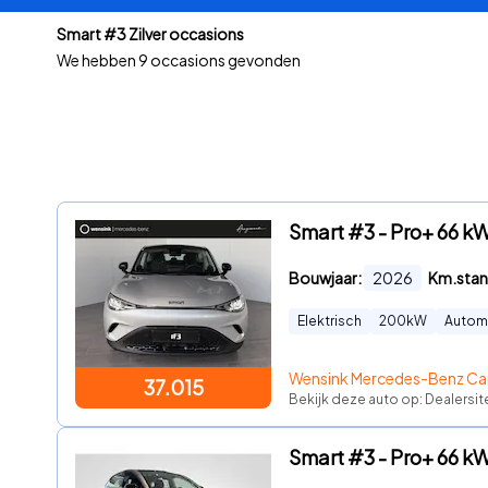
Smart #3 Zilver occasions
We hebben
9 occasions gevonden
Smart #3 - Pro+ 66 kW
Bouwjaar:
2026
Km.stan
Elektrisch
200
kW
Autom
Wensink Mercedes-Benz Car
37.015
Bekijk deze auto op: Dealersi
Smart #3 - Pro+ 66 kWh