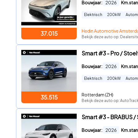
Bouwjaar:
2026
Km.stan
Elektrisch
200
kW
Autom
Hedin Automotive Amsterd
37.015
Bekijk deze auto op: Dealersi
Smart #3 - Pro / Stoel
Bouwjaar:
2026
Km.stan
Elektrisch
200
kW
Autom
Rotterdam (ZH)
35.515
Bekijk deze auto op: AutoTrack
Smart #3 - BRABUS / 
Bouwjaar:
2026
Km.stan