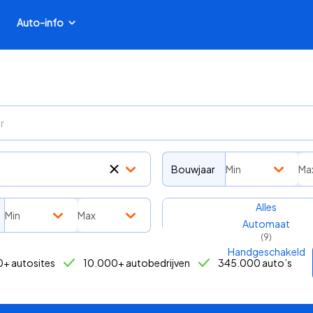
Auto-info
Bouwjaar
Min
Ma
Transmissie
Alles
Min
Max
Automaat
(
9
)
Handgeschakeld
+ autosites
10.000+ autobedrijven
345.000 auto’s