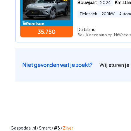
Bouwjaar:
2024
Km.stan
Elektrisch
200
kW
Autom
Duitsland
35.750
Bekijk deze auto op: MrWheel
Niet gevonden wat je zoekt?
Wij sturen je
Gaspedaal.nl
/
Smart
/
#3
/
Zilver