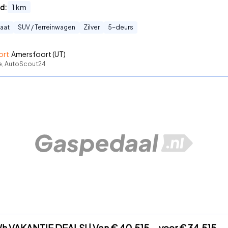
d:
1
km
aat
SUV / Terreinwagen
Zilver
5
-deurs
ort
Amersfoort (UT)
te, AutoScout24
h VAKANTIE DEALS! | Van € 40.515, - voor € 34.515,