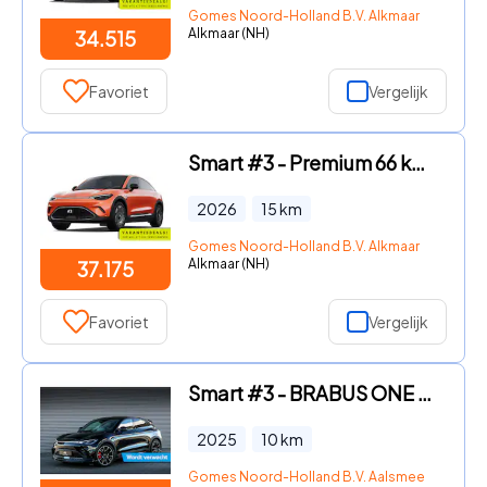
Gomes Noord-Holland B.V. Alkmaar
Alkmaar (NH)
34.515
Favoriet
Vergelijk
Smart #3 - Premium 66 kWh VAKANTIE DEALS! | Van € 43.175, - voor € 37.1
2026
15
km
Gomes Noord-Holland B.V. Alkmaar
Alkmaar (NH)
37.175
Favoriet
Vergelijk
Smart #3 - BRABUS ONE OF BRABUS PLUS PAKKET | 428PK | FULL OPTIONS | 0-
2025
10
km
Gomes Noord-Holland B.V. Aalsmeer