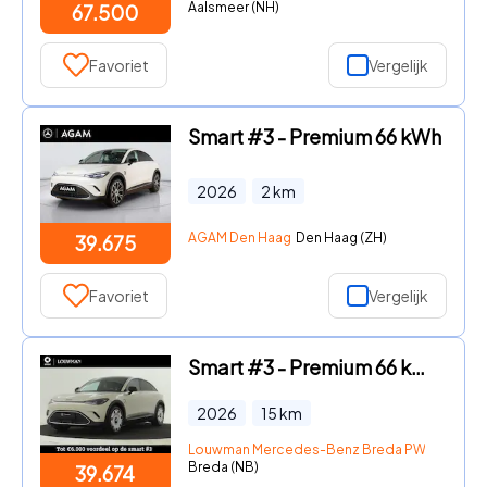
Aalsmeer (NH)
67.500
Favoriet
Vergelijk
Smart #3 - Premium 66 kWh
2026
2
km
AGAM Den Haag
Den Haag (ZH)
39.675
Favoriet
Vergelijk
Smart #3 - Premium 66 kWh | Beats audiosysteem | Warmtepomp | Head-up d
2026
15
km
Louwman Mercedes-Benz Breda PW
Breda (NB)
39.674