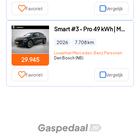
Favoriet
Vergelijk
Smart #3 - Pro 49 kWh | Memorypakket voorstoelen | Alarm | Adaptieve Cr
2026
7.708
km
Louwman Mercedes-Benz Personenwagens
Den Bosch (NB)
29.945
Favoriet
Vergelijk