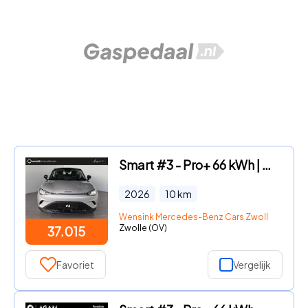
Smart #3 - Pro+ 66 kWh | Warmtepomp | 22 KW laden | Stoel-stuurwiel ver
2026
10
km
Wensink Mercedes-Benz Cars Zwolle
Zwolle (OV)
37.015
Favoriet
Vergelijk