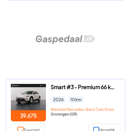
Smart #3 - Premium 66 kWh | 360 Camera | Warmtepomp | panoramadak | Cyb
2026
10
km
Wensink Mercedes-Benz Cars Groningen
Groningen (GR)
39.675
Favoriet
Vergelijk