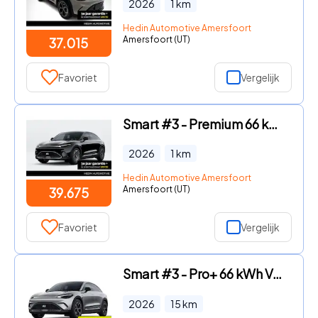
2026
1
km
Hedin Automotive Amersfoort
Amersfoort (UT)
37.015
Favoriet
Vergelijk
Smart #3 - Premium 66 kWh | *Bijtelling vanaf € 237, - per maand!* | Ad
2026
1
km
Hedin Automotive Amersfoort
Amersfoort (UT)
39.675
Favoriet
Vergelijk
Smart #3 - Pro+ 66 kWh VAKANTIE DEALS! | Van € 40.515, - voor € 34.515,
2026
15
km