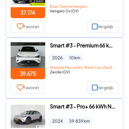
Baan Twente Hengelo
Hengelo Ov (OV)
37.174
Favoriet
Vergelijk
Smart #3 - Premium 66 kWh | Warmtepomp | 22 KW laden | Stoel-stuurwiel
2026
10
km
Wensink Mercedes-Benz Cars Zwolle
Zwolle (OV)
39.675
Favoriet
Vergelijk
Smart #3 - Pro+ 66 kWh Navigatie | Panorama dak | Carplay | 360 graden
2024
39.839
km