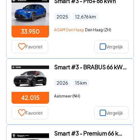
Smart #3 - Pro+ 66 kWh
2025
12.676
km
AGAM Den Haag
Den Haag (ZH)
33.950
Favoriet
Vergelijk
Smart #3 - BRABUS 66 kWh VAKANTIE DEALS! | Van € 48.015, - voor € 42.01
2026
15
km
Aalsmeer (NH)
42.015
Favoriet
Vergelijk
Smart #3 - Premium 66 kWh | SMART DEALS! | Van € 43.175, - voor € 37.17