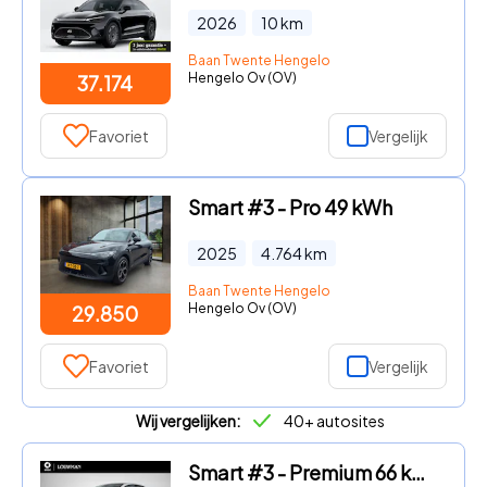
2026
10
km
Baan Twente Hengelo
Hengelo Ov (OV)
37.174
Favoriet
Vergelijk
Smart #3 - Pro 49 kWh
2025
4.764
km
Baan Twente Hengelo
Hengelo Ov (OV)
29.850
Favoriet
Vergelijk
Wij vergelijken:
40+ autosites
Smart #3 - Premium 66 kWh | Beats audiosysteem | Warmtepomp | Head-up d