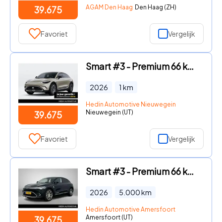
AGAM Den Haag
Den Haag (ZH)
39.675
Favoriet
Vergelijk
Smart #3 - Premium 66 kWh | *Bijtelling vanaf € 237, - per maand!* | Ad
2026
1
km
Hedin Automotive Nieuwegein
Nieuwegein (UT)
39.675
Favoriet
Vergelijk
Smart #3 - Premium 66 kWh | *Bijtelling vanaf € 237, - per maand!* | Ad
2026
5.000
km
Hedin Automotive Amersfoort
Amersfoort (UT)
39.675