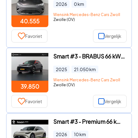
2026
0
km
Wensink Mercedes-Benz Cars Zwolle
Zwolle (OV)
40.555
Favoriet
Vergelijk
Smart #3 - BRABUS 66 kWh | Panoramadak | Elektrische achterklep | Stoel
2025
21.050
km
Wensink Mercedes-Benz Cars Zwolle
Zwolle (OV)
39.850
Favoriet
Vergelijk
Smart #3 - Premium 66 kWh | SMART DEALS! | Van € 43.175, - voor € 37.17
2026
10
km