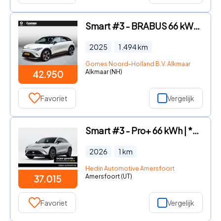
Smart #3 - BRABUS 66 kWh | Panoramadak | Beats Audio | Elektrisch Bedie
2025
1.494
km
Gomes Noord-Holland B.V. Alkmaar
Alkmaar (NH)
42.950
Favoriet
Vergelijk
Smart #3 - Pro+ 66 kWh | *Bijtelling vanaf € 222, - per maand!* | Adapt
2026
1
km
Hedin Automotive Amersfoort
Amersfoort (UT)
37.015
Favoriet
Vergelijk