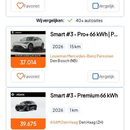
Favoriet
Vergelijk
Wij vergelijken:
40+ autosites
Smart #3 - Pro+ 66 kWh | Panoramadak | Apple Carplay | Dodehoek ass | 3
2026
15
km
Louwman Mercedes-Benz Personenwagens
Den Bosch (NB)
37.014
Favoriet
Vergelijk
Smart #3 - Premium 66 kWh
2026
1
km
AGAM Den Haag
Den Haag (ZH)
39.675