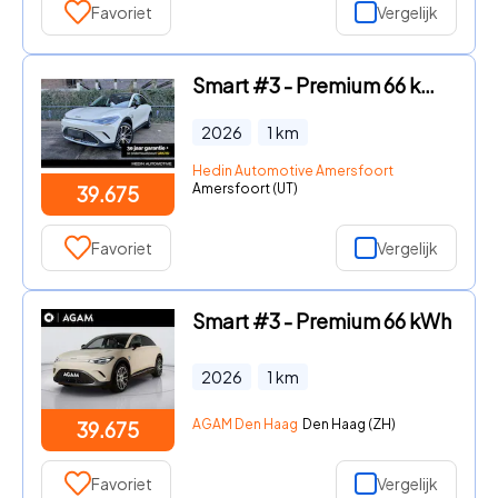
Favoriet
Vergelijk
Smart #3 - Premium 66 kWh | *Bijtelling vanaf € 237, - per maand!* | Ad
2026
1
km
Hedin Automotive Amersfoort
Amersfoort (UT)
39.675
Favoriet
Vergelijk
Smart #3 - Premium 66 kWh
2026
1
km
AGAM Den Haag
Den Haag (ZH)
39.675
Favoriet
Vergelijk