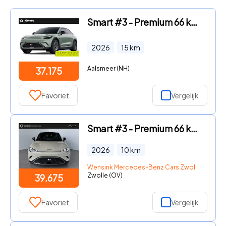
Smart #3 - Premium 66 kWh VAKANTIE DEALS! | Van € 43.175, - voor € 37.1
2026
15
km
Aalsmeer (NH)
37.175
Favoriet
Vergelijk
Smart #3 - Premium 66 kWh | Warmtepomp | 22 KW laden | Stoel-stuurwiel
2026
10
km
Wensink Mercedes-Benz Cars Zwolle
Zwolle (OV)
39.675
Favoriet
Vergelijk