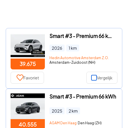
Smart #3 - Premium 66 kWh | *Bijtelling vanaf € 237, - per maand!* | Ad
2026
1
km
Hedin Automotive Amsterdam Z.O.
Amsterdam-Zuidoost (NH)
39.675
Favoriet
Vergelijk
Smart #3 - Premium 66 kWh
2025
2
km
AGAM Den Haag
Den Haag (ZH)
40.555