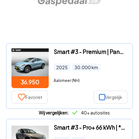
Smart #3 - Premium | Panoramadak | Beats Soundsystem | 360° Camera | Ad
2025
30.000
km
Aalsmeer (NH)
36.950
Favoriet
Vergelijk
Wij vergelijken:
40+ autosites
Smart #3 - Pro+ 66 kWh | *Bijtelling vanaf € 222, - per maand!* | Adapt