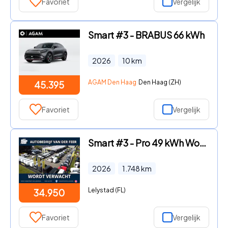
Favoriet
Vergelijk
Smart #3 - BRABUS 66 kWh
2026
10
km
AGAM Den Haag
Den Haag (ZH)
45.395
Favoriet
Vergelijk
Smart #3 - Pro 49 kWh Wordt verwacht
2026
1.748
km
Lelystad (FL)
34.950
Favoriet
Vergelijk