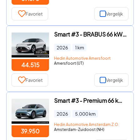
Favoriet
Vergelijk
Smart #3 - BRABUS 66 kWh | *Bijtelling vanaf € 264, - per maand!* | Ada
2026
1
km
Hedin Automotive Amersfoort
Amersfoort (UT)
44.515
Favoriet
Vergelijk
Smart #3 - Premium 66 kWh | Adaptieve Cruise Control | Beats Audio | Pa
2026
5.000
km
Hedin Automotive Amsterdam Z.O.
Amsterdam-Zuidoost (NH)
39.950