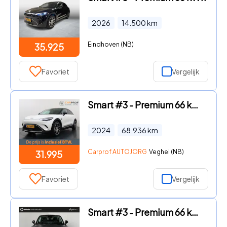
2026
14.500
km
Eindhoven (NB)
35.925
Favoriet
Vergelijk
Smart #3 - Premium 66 kWh Trekhaak | 360 Camera | Stoelverwarming | HUD
2024
68.936
km
Carprof AUTOJORG
Veghel (NB)
31.995
Favoriet
Vergelijk
Smart #3 - Premium 66 kWh | Warmtepomp | 22 KW laden | Stoel-stuurwiel