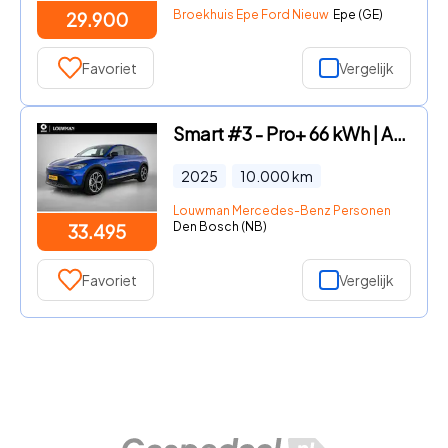
Broekhuis Epe Ford Nieuw
Epe (GE)
29.900
Favoriet
Vergelijk
Smart #3 - Pro+ 66 kWh | Adapt. cruise control | Panoramadak | Elektris
2025
10.000
km
Louwman Mercedes-Benz Personenwagens
Den Bosch (NB)
33.495
Favoriet
Vergelijk