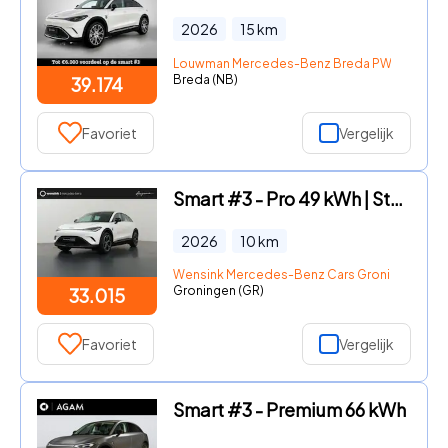
2026
15
km
Louwman Mercedes-Benz Breda PW
Breda (NB)
39.174
Favoriet
Vergelijk
Smart #3 - Pro 49 kWh | Stoel-stuurwiel verwarming | Drive Pilot | Elek
2026
10
km
Wensink Mercedes-Benz Cars Groningen
Groningen (GR)
33.015
Favoriet
Vergelijk
Smart #3 - Premium 66 kWh