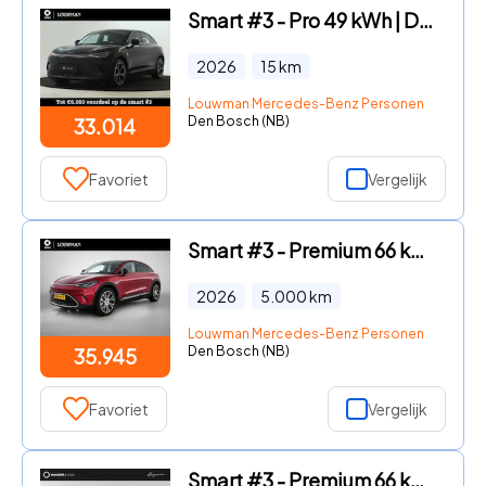
Smart #3 - Pro 49 kWh | Dodehoekdetectie | Apple CarPlay/Android auto |
2026
15
km
Louwman Mercedes-Benz Personenwagens
Den Bosch (NB)
33.014
Favoriet
Vergelijk
Smart #3 - Premium 66 kWh | Cyber Spark LED+ | Beats audiosysteem | Hea
2026
5.000
km
Louwman Mercedes-Benz Personenwagens
Den Bosch (NB)
35.945
Favoriet
Vergelijk
Smart #3 - Premium 66 kWh | 360 Camera | Warmtepomp | panoramadak | Cyb