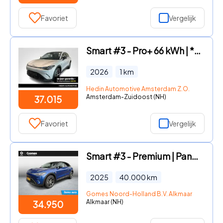
Favoriet
Vergelijk
Smart #3 - Pro+ 66 kWh | *Bijtelling vanaf € 222, - per maand!* | Adapt
2026
1
km
Hedin Automotive Amsterdam Z.O.
Amsterdam-Zuidoost (NH)
37.015
Favoriet
Vergelijk
Smart #3 - Premium | Panoramadak | Beats Soundsystem | 360° Camera | Ad
2025
40.000
km
Gomes Noord-Holland B.V. Alkmaar
Alkmaar (NH)
34.950