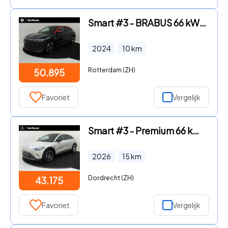
Smart #3 - BRABUS 66 kWh 428PK!/ Adaptieve Cruise Control /HUD /Sfeerve
2024
10
km
Rotterdam (ZH)
50.895
Favoriet
Vergelijk
Smart #3 - Premium 66 kWh / Memory-Stoelen / 360Graden-Camera / Carplay
2026
15
km
Dordrecht (ZH)
43.175
Favoriet
Vergelijk