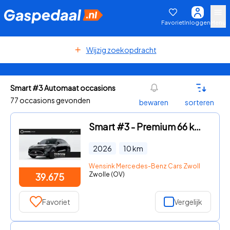
Favoriet
Inloggen
Menu
Wijzig zoekopdracht
Smart #3 Automaat occasions
77 occasions gevonden
bewaren
sorteren
Smart #3 - Premium 66 kWh | Warmtepomp | 22 KW laden | Stoel-stuurwiel
2026
10
km
Wensink Mercedes-Benz Cars Zwolle
Zwolle (OV)
39.675
Favoriet
Vergelijk