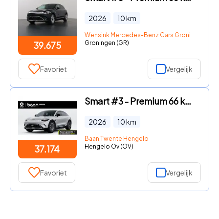
2026
10
km
Wensink Mercedes-Benz Cars Groningen
Groningen (GR)
39.675
Favoriet
Vergelijk
Smart #3 - Premium 66 kWh | SMART DEALS! | Van € 43.175, - voor € 37.17
2026
10
km
Baan Twente Hengelo
Hengelo Ov (OV)
37.174
Favoriet
Vergelijk