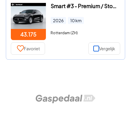
Smart #3 - Premium / Stoelverwarming / 19'' Flux - 245/45 R19 / Halo Ro
2026
10
km
Rotterdam (ZH)
43.175
Favoriet
Vergelijk