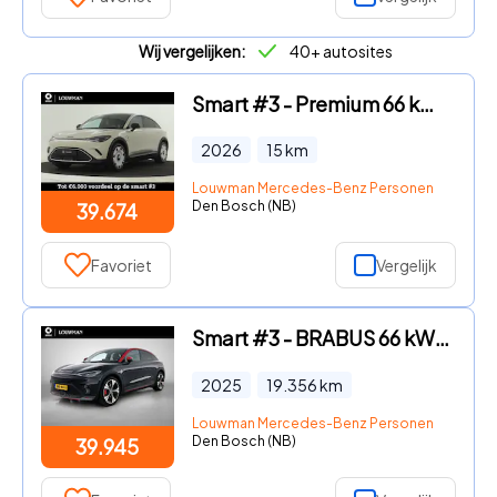
Wij vergelijken:
40+ autosites
Smart #3 - Premium 66 kWh | Beats audiosysteem | Warmtepomp | Head-up d
2026
15
km
Louwman Mercedes-Benz Personenwagens
Den Bosch (NB)
39.674
Favoriet
Vergelijk
Smart #3 - BRABUS 66 kWh | Head-up display | Stoelverwarming / ventilat
2025
19.356
km
Louwman Mercedes-Benz Personenwagens
Den Bosch (NB)
39.945