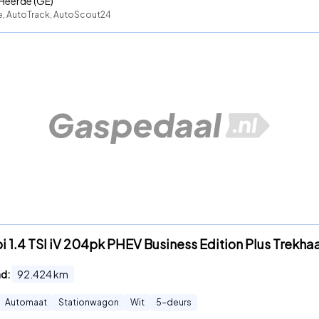
Heerde (GE)
te, AutoTrack, AutoScout24
1.4 TSI iV 204pk PHEV Business Edition Plus Trekhaa
nd:
92.424
km
Automaat
Stationwagon
Wit
5
-deurs