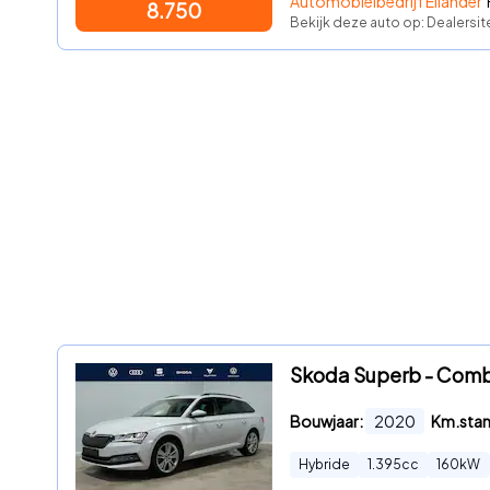
Automobielbedrijf Eilander
8.750
Bekijk deze auto op: Dealersi
Skoda Superb - Combi 
Bouwjaar:
2020
Km.sta
Hybride
1.395
cc
160
kW