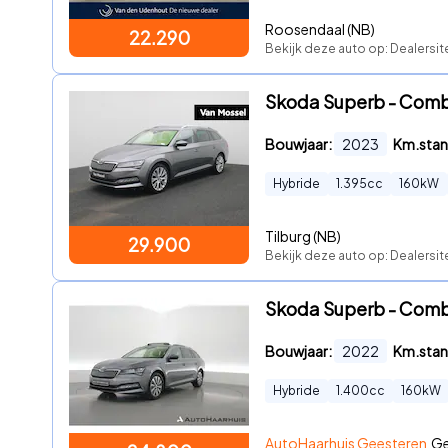
Roosendaal (NB)
22.290
Bekijk deze auto op: Dealersi
Skoda Superb - Combi
Bouwjaar:
2023
Km.stan
Hybride
1.395
cc
160
kW
Tilburg (NB)
29.900
Bekijk deze auto op: Dealersit
Skoda Superb - Combi 
Bouwjaar:
2022
Km.stan
Hybride
1.400
cc
160
kW
AutoHaarhuis Geesteren
Ge