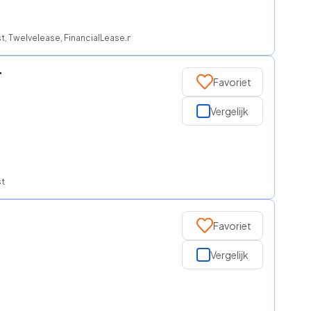
, Twelvelease, FinancialLease.nl, NationaleAutolease, ROS finance
r
Favoriet
Vergelijk
st
Favoriet
Vergelijk