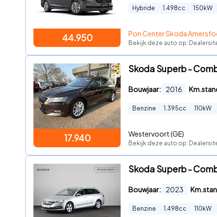
Hybride
1.498
cc
150
kW
Pon Center Skoda Amersfo
44.950
Bekijk deze auto op: Dealersit
Skoda Superb - Combi
Bouwjaar:
2016
Km.stan
Benzine
1.395
cc
110
kW
Westervoort (GE)
17.940
Bekijk deze auto op: Dealersit
Skoda Superb - Combi 
Bouwjaar:
2023
Km.stan
Benzine
1.498
cc
110
kW