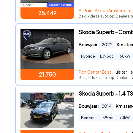
A-Point Skoda Amsterdam 
25.449
Bekijk deze auto op: Dealersi
Skoda Superb - Combi 
Bouwjaar:
2022
Km.stan
Hybride
1.395
cc
160
kW
Pon Center Zeist
Huis ter He
21.750
Bekijk deze auto op: Dealersi
Skoda Superb - 1.4 TS
Bouwjaar:
2014
Km.stan
Benzine
1.390
cc
93
kW