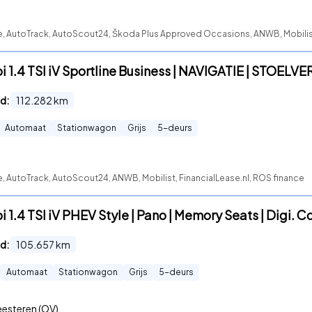
te, AutoTrack, AutoScout24, Škoda Plus Approved Occasions, ANWB, Mobili
 1.4 TSI iV Sportline Business | NAVIGATIE | STOELV
d:
112.282
km
Automaat
Stationwagon
Grijs
5
-deurs
e, AutoTrack, AutoScout24, ANWB, Mobilist, FinancialLease.nl, ROS finance
1.4 TSI iV PHEV Style | Pano | Memory Seats | Digi. C
d:
105.657
km
Automaat
Stationwagon
Grijs
5
-deurs
esteren (OV)