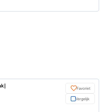
k |
Favoriet
Vergelijk