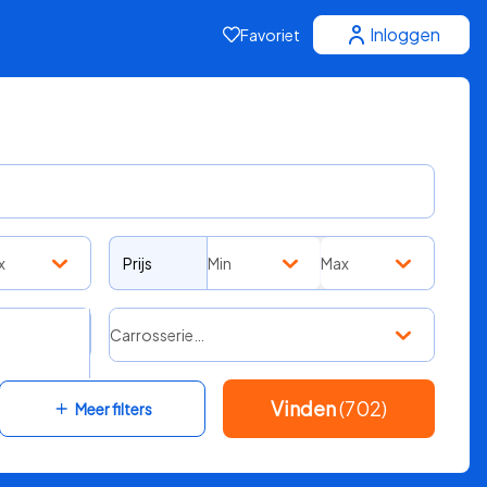
Inloggen
Favoriet
x
Prijs
Min
Max
Carrosserie…
Vinden
(702)
Meer filters