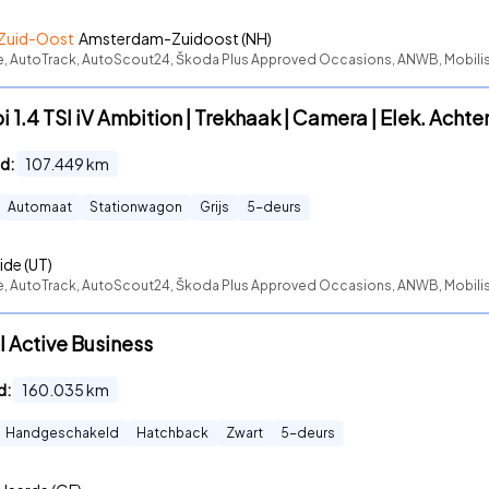
Zuid-Oost
Amsterdam-Zuidoost (NH)
te, AutoTrack, AutoScout24, Škoda Plus Approved Occasions, ANWB, Mobilist
1.4 TSI iV Ambition | Trekhaak | Camera | Elek. Achte
d:
107.449
km
Automaat
Stationwagon
Grijs
5
-deurs
ide (UT)
te, AutoTrack, AutoScout24, Škoda Plus Approved Occasions, ANWB, Mobili
I Active Business
d:
160.035
km
Handgeschakeld
Hatchback
Zwart
5
-deurs