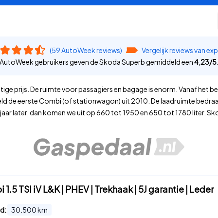
(59 AutoWeek reviews)
Vergelijk reviews van ex
AutoWeek gebruikers geven de Skoda Superb gemiddeld een
4,23
/
5
e prijs. De ruimte voor passagiers en bagage is enorm. Vanaf het begin 
 de eerste Combi (of stationwagon) uit 2010. De laadruimte bedraagt 
jaar later, dan komen we uit op 660 tot 1950 en 650 tot 1780 liter. Sk
.5 TSI iV L&K | PHEV | Trekhaak | 5J garantie | Leder
d:
30.500
km