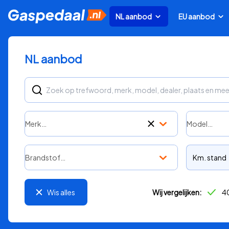
NL aanbod
EU aanbod
NL aanbod
Merk…
Model…
Brandstof…
Km. stand
Wis alles
Wij vergelijken:
40