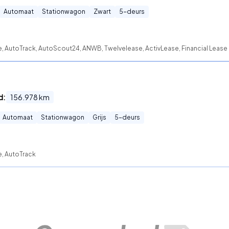
Automaat
Stationwagon
Zwart
5
-deurs
e, AutoTrack, AutoScout24, ANWB, Twelvelease, ActivLease, Financial Lease 
d:
156.978
km
Automaat
Stationwagon
Grijs
5
-deurs
e, AutoTrack