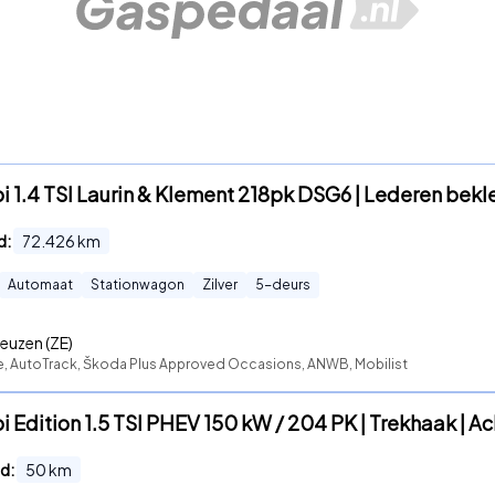
 1.4 TSI Laurin & Klement 218pk DSG6 | Lederen bekl
d:
72.426
km
Automaat
Stationwagon
Zilver
5
-deurs
euzen (ZE)
te, AutoTrack, Škoda Plus Approved Occasions, ANWB, Mobilist
Edition 1.5 TSI PHEV 150 kW / 204 PK | Trekhaak | Ac
d:
50
km