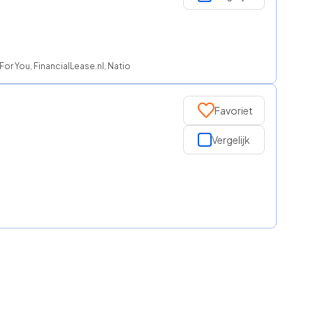
For You, FinancialLease.nl, NationaleAutolease, ROS finance
Favoriet
Vergelijk