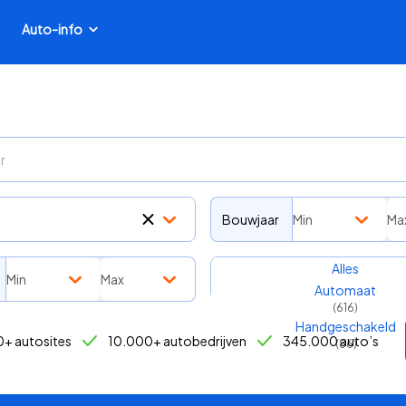
Auto-info
Bouwjaar
Min
Ma
Transmissie
Alles
Min
Max
Automaat
(
616
)
Handgeschakeld
+ autosites
10.000+ autobedrijven
345.000 auto’s
(
86
)