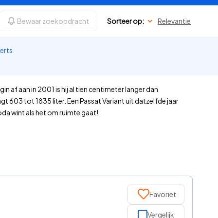
Bewaar zoekopdracht
Sorteer op:
Relevantie
perts
.
af aan in 2001 is hij al tien centimeter langer dan
603 tot 1835 liter. Een Passat Variant uit datzelfde jaar
oda wint als het om ruimte gaat!
Favoriet
Vergelijk