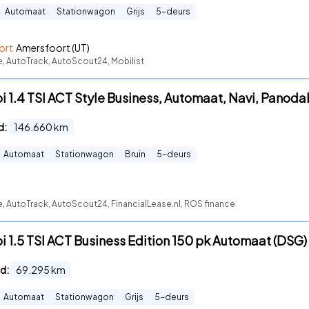
Automaat
Stationwagon
Grijs
5
-deurs
ort
Amersfoort (UT)
e, AutoTrack, AutoScout24, Mobilist
 1.4 TSI ACT Style Business, Automaat, Navi, Panoda
d:
146.660
km
Automaat
Stationwagon
Bruin
5
-deurs
e, AutoTrack, AutoScout24, FinancialLease.nl, ROS finance
1.5 TSI ACT Business Edition 150 pk Automaat (DSG) 
d:
69.295
km
Automaat
Stationwagon
Grijs
5
-deurs