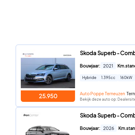
Skoda Superb - Combi
Bouwjaar:
2021
Km.stan
Hybride
1.395
cc
160
kW
Auto Poppe Terneuzen
Tern
25.950
Bekijk deze auto op: Dealersi
Skoda Superb - Combi 
Bouwjaar:
2026
Km.stan