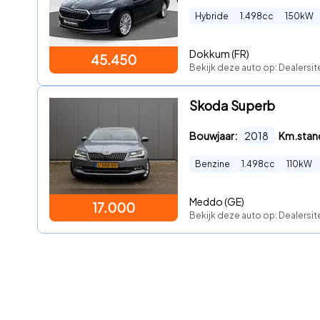
Hybride
1.498
cc
150
kW
Dokkum (FR)
45.450
Bekijk deze auto op: Dealersit
Skoda Superb
Bouwjaar:
2018
Km.stan
Benzine
1.498
cc
110
kW
Meddo (GE)
17.000
Bekijk deze auto op: Dealersit