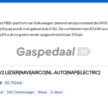
 het MEB-platform van Volkswagen, bekend van bijvoorbeeld de VW ID.3
e Enyaq wordt ook geleverd als iV 80. Die combineert een 82 kWh ac
q RS is dit nog eens verder opgeschroefd naar 306 pk.
0|1/2 LEDER|NAVI|AIRCO|NL-AUTO|NAP|ELECTRIC|
d:
90.752
km
at
SUV / Terreinwagen
Blauw
5
-deurs