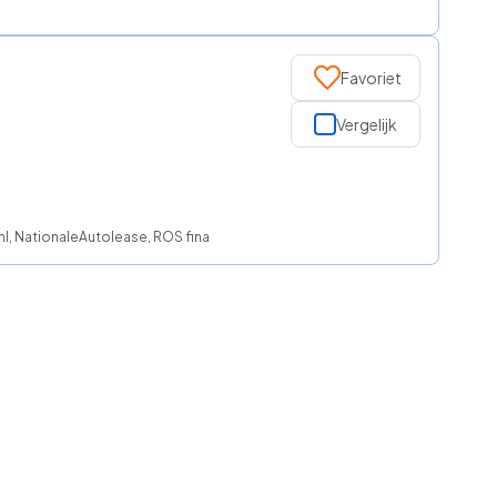
Favoriet
Vergelijk
.nl, NationaleAutolease, ROS finance