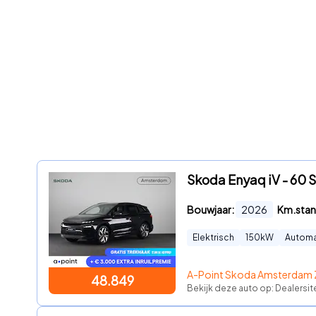
Skoda Enyaq iV - 60 S
Bouwjaar:
2026
Km.stan
Elektrisch
150
kW
Autom
A-Point Skoda Amsterdam 
48.849
Bekijk deze auto op: Dealersit