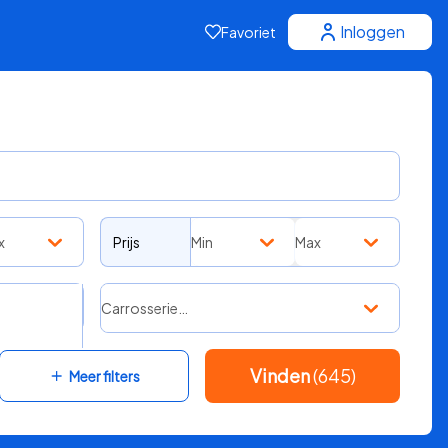
Inloggen
Favoriet
x
Prijs
Min
Max
Carrosserie…
Vinden
(645)
Meer filters