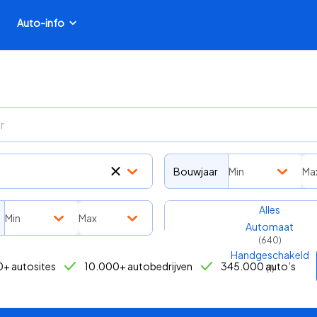
Auto-info
Bouwjaar
Min
Ma
Transmissie
Alles
Min
Max
Automaat
(
640
)
Handgeschakeld
+ autosites
10.000+ autobedrijven
345.000 auto’s
(
1
)