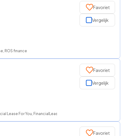
Favoriet
Vergelijk
se, ROS finance
Favoriet
Vergelijk
ial Lease For You, FinancialLease.nl, ROS finance
Favoriet