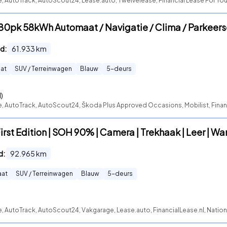
e, AutoTrack, AutoScout24, Lease.auto, Twelvelease, Financial Lease For You
180pk 58kWh Automaat / Navigatie / Clima / Parkeer
d:
61.933
km
at
SUV / Terreinwagen
Blauw
5
-deurs
)
e, AutoTrack, AutoScout24, Škoda Plus Approved Occasions, Mobilist, Financ
irst Edition | SOH 90% | Camera | Trekhaak | Leer | W
d:
92.965
km
aat
SUV / Terreinwagen
Blauw
5
-deurs
e, AutoTrack, AutoScout24, Vakgarage, Lease.auto, FinancialLease.nl, Nati