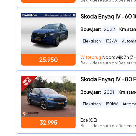
Bekijk deze auto op: Dealersit
Skoda Enyaq iV - 60 
Bouwjaar:
2022
Km.stan
Elektrisch
132
kW
Automa
Wittebrug
Noordwijk Zh (ZH
25.950
Bekijk deze auto op: Dealersit
Skoda Enyaq iV - 80 F
Bouwjaar:
2021
Km.stan
Elektrisch
150
kW
Autom
Ede (GE)
32.995
Bekijk deze auto op: Dealersit