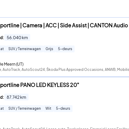
portline | Camera | ACC | Side Assist | CANTON Audio 
d:
56.040
km
at
SUV / Terreinwagen
Grijs
5
-deurs
De Meern (UT)
te, AutoTrack, AutoScout24, Škoda Plus Approved Occasions, ANWB, Mobili
 Sportline PANO LED KEYLESS 20"
d:
87.742
km
at
SUV / Terreinwagen
Wit
5
-deurs