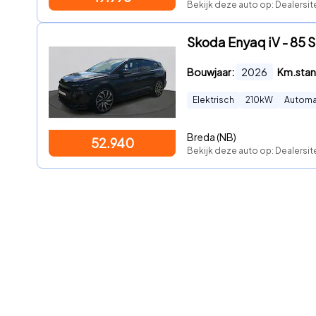
Bekijk deze auto op: Dealersit
Skoda Enyaq iV - 85 S
Bouwjaar:
2026
Km.stan
Elektrisch
210
kW
Automa
Breda (NB)
52.940
Bekijk deze auto op: Dealersit