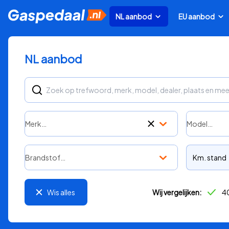
NL aanbod
EU aanbod
NL aanbod
Merk…
Model…
Brandstof…
Km. stand
Wis alles
Wij vergelijken:
40