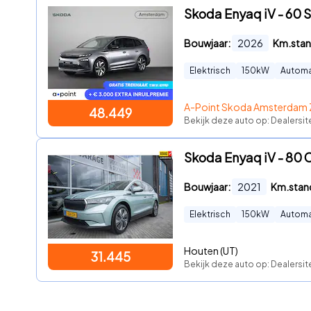
Skoda Enyaq iV - 60 S
Bouwjaar:
2026
Km.stan
Elektrisch
150
kW
Autom
A-Point Skoda Amsterdam 
48.449
Bekijk deze auto op: Dealersit
Skoda Enyaq iV - 80 
Bouwjaar:
2021
Km.stan
Elektrisch
150
kW
Autom
Houten (UT)
31.445
Bekijk deze auto op: Dealersi