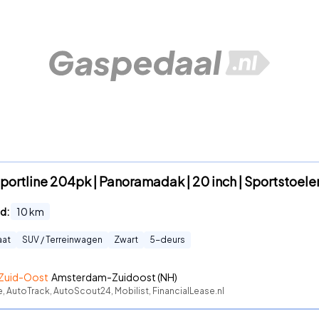
portline 204pk | Panoramadak | 20 inch | Sportstoelen
d:
10
km
aat
SUV / Terreinwagen
Zwart
5
-deurs
Zuid-Oost
Amsterdam-Zuidoost (NH)
e, AutoTrack, AutoScout24, Mobilist, FinancialLease.nl