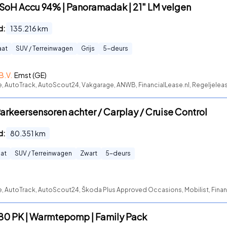
| SoH Accu 94% | Panoramadak | 21" LM velgen
d:
135.216
km
aat
SUV / Terreinwagen
Grijs
5
-deurs
B.V.
Emst (GE)
te, AutoTrack, AutoScout24, Vakgarage, ANWB, FinancialLease.nl, Regeljelea
arkeersensoren achter / Carplay / Cruise Control
d:
80.351
km
at
SUV / Terreinwagen
Zwart
5
-deurs
e, AutoTrack, AutoScout24, Škoda Plus Approved Occasions, Mobilist, Financ
180 PK | Warmtepomp | Family Pack