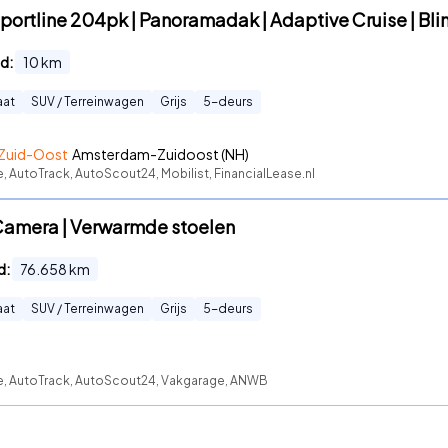
portline 204pk | Panoramadak | Adaptive Cruise | Bli
d:
10
km
aat
SUV / Terreinwagen
Grijs
5
-deurs
Zuid-Oost
Amsterdam-Zuidoost (NH)
e, AutoTrack, AutoScout24, Mobilist, FinancialLease.nl
Camera | Verwarmde stoelen
d:
76.658
km
aat
SUV / Terreinwagen
Grijs
5
-deurs
te, AutoTrack, AutoScout24, Vakgarage, ANWB