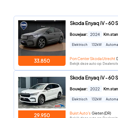
Skoda Enyaq iV - 60 S
Bouwjaar:
2024
Km.stan
Elektrisch
132
kW
Automa
Pon Center Skoda Utrecht
33.850
Bekijk deze auto op: Dealersi
Skoda Enyaq iV - 60
Bouwjaar:
2022
Km.stan
Elektrisch
132
kW
Automa
Buist Auto's
Gieten (DR)
29.950