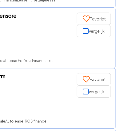
, FinancialLease.nl, Regeljelease, ROS finance
sensore
Favoriet
Vergelijk
ial Lease For You, FinancialLease.nl, ROS finance
arm
Favoriet
Vergelijk
onaleAutolease, ROS finance