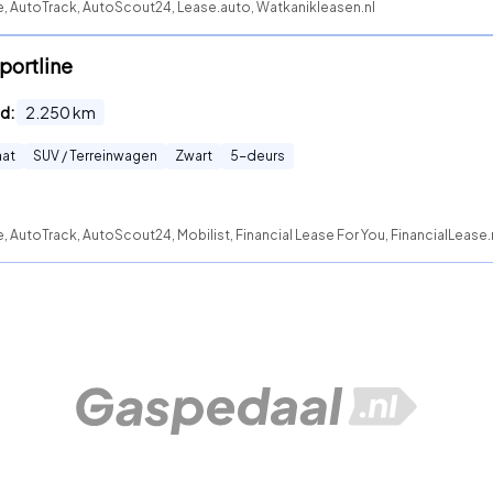
e, AutoTrack, AutoScout24, Lease.auto, Watkanikleasen.nl
portline
d:
2.250
km
at
SUV / Terreinwagen
Zwart
5
-deurs
e, AutoTrack, AutoScout24, Mobilist, Financial Lease For You, FinancialLease