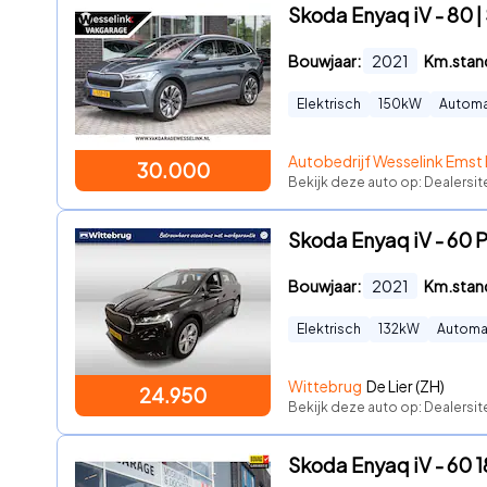
Skoda Enyaq iV - 80 
Bouwjaar:
2021
Km.stan
Elektrisch
150
kW
Autom
Autobedrijf Wesselink Emst 
30.000
Bekijk deze auto op: Dealersi
Skoda Enyaq iV - 60 P
Bouwjaar:
2021
Km.stan
Elektrisch
132
kW
Automa
Wittebrug
De Lier (ZH)
24.950
Bekijk deze auto op: Dealersit
Skoda Enyaq iV - 60 