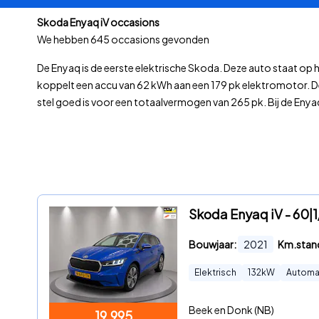
Skoda Enyaq iV occasions
We hebben
645 occasions gevonden
De Enyaq is de eerste elektrische Skoda. Deze auto staat op
koppelt een accu van 62 kWh aan een 179 pk elektromotor. D
stel goed is voor een totaalvermogen van 265 pk. Bij de Enya
Skoda Enyaq iV - 6
Bouwjaar:
2021
Km.stan
Elektrisch
132
kW
Automa
Beek en Donk (NB)
19.995