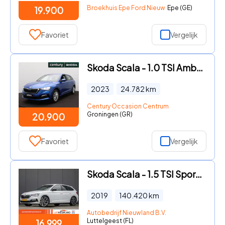
Broekhuis Epe Ford Nieuw
Epe (GE)
19.900
Favoriet
Vergelijk
Skoda Scala - 1.0 TSI Ambition Apple Carplay/Android Auto - Clima - Led -
2023
24.782
km
Century Occasion Centrum
Groningen (GR)
20.900
Favoriet
Vergelijk
Skoda Scala - 1.5 TSI Sport Business wegklapbare trekhaak, stoelverwarming
2019
140.420
km
Autobedrijf Nieuwland B.V.
Luttelgeest (FL)
16.999