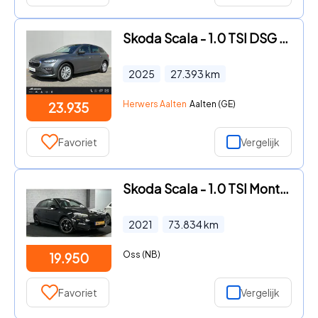
Skoda Scala - 1.0 TSI DSG Automaat Selection / Garantie tot 06-2029 tot 60
2025
27.393
km
Herwers Aalten
Aalten (GE)
23.935
Favoriet
Vergelijk
Skoda Scala - 1.0 TSI Monte Carlo / Pano / Stoelverwr. / Carplay
2021
73.834
km
Oss (NB)
19.950
Favoriet
Vergelijk