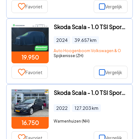
Favoriet
Vergelijk
Skoda Scala - 1.0 TSI Sport Business | Cruise control | Lane assist | Airc
2024
39.657
km
Auto Hoogenboom Volkswagen & Occasions S
Spijkenisse (ZH)
19.950
Favoriet
Vergelijk
Skoda Scala - 1.0 TSI Sport Business DSG/ Adapt cruise / Carplay / Digital
2022
127.203
km
Warmenhuizen (NH)
16.750
Favoriet
Vergelijk