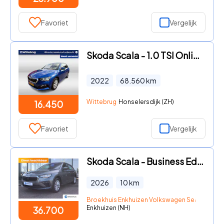
Favoriet
Vergelijk
Skoda Scala - 1.0 TSI Online Edition / CRUISE/ AIRCO/ PARK. SENSOREN/ MULT
2022
68.560
km
Wittebrug
Honselersdijk (ZH)
16.450
Favoriet
Vergelijk
Skoda Scala - Business Edition | Achteruitrijcamera | Chromen raamlijsten
2026
10
km
Broekhuis Enkhuizen Volkswagen Seat Skoda
Enkhuizen (NH)
36.700