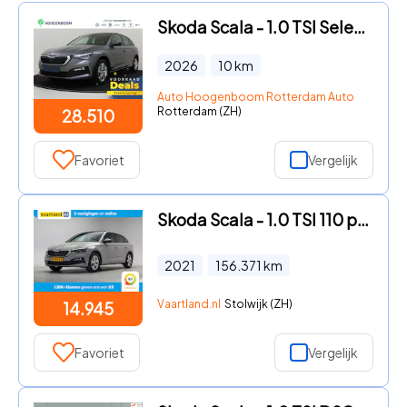
Skoda Scala - 1.0 TSI Selection
2026
10
km
Auto Hoogenboom Rotterdam Autostrada
Rotterdam (ZH)
28.510
Favoriet
Vergelijk
Skoda Scala - 1.0 TSI 110 pk Sport Edition Aut. [ Panorama LED Stoelverwar
2021
156.371
km
Vaartland.nl
Stolwijk (ZH)
14.945
Favoriet
Vergelijk