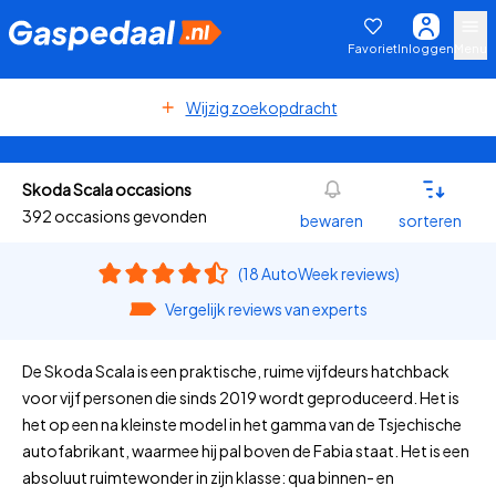
Favoriet
Inloggen
Menu
Wijzig zoekopdracht
Skoda Scala occasions
392 occasions gevonden
bewaren
sorteren
(18 AutoWeek reviews)
Vergelijk reviews van experts
De Skoda Scala is een praktische, ruime vijfdeurs hatchback
voor vijf personen die sinds 2019 wordt geproduceerd. Het is
het op een na kleinste model in het gamma van de Tsjechische
autofabrikant, waarmee hij pal boven de Fabia staat. Het is een
absoluut ruimtewonder in zijn klasse: qua binnen- en