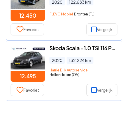
2020
122.683
km
FLEVO Mobiel
Dronten (FL)
12.450
Favoriet
Vergelijk
Skoda Scala - 1.0 TSI 116 PK Ambition Org. NL | Cruise | PDC | App. Connec
2020
132.224
km
Harrie Dijk Autoservice
Hellendoorn (OV)
12.495
Favoriet
Vergelijk