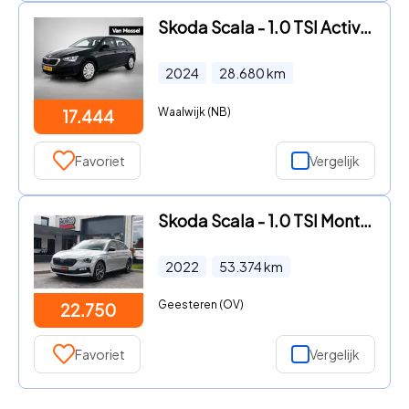
Skoda Scala - 1.0 TSI Active 95 PK | LED Koplampen | Apple Carplay/Android
2024
28.680
km
Waalwijk (NB)
17.444
Favoriet
Vergelijk
Skoda Scala - 1.0 TSI Monte Carlo Pano/Kuipstoelen/carplay
2022
53.374
km
Geesteren (OV)
22.750
Favoriet
Vergelijk