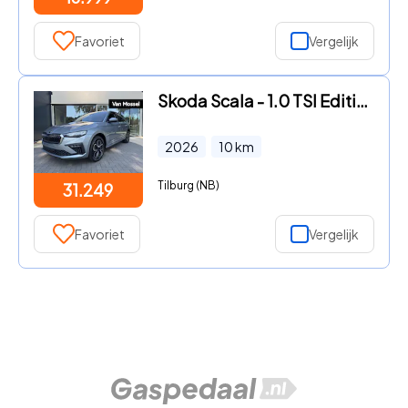
Favoriet
Vergelijk
Skoda Scala - 1.0 TSI Edition | Automaat | Parkeersensoren | Getint Glas |
2026
10
km
Tilburg (NB)
31.249
Favoriet
Vergelijk