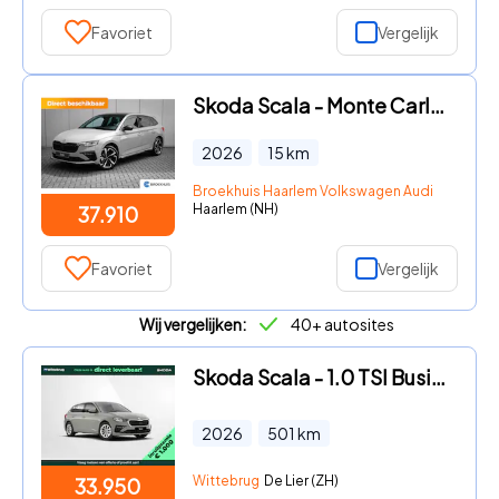
Favoriet
Vergelijk
Skoda Scala - Monte Carlo | Achteruitrijcamera | Sportstoelen | LM-velgen
2026
15
km
Broekhuis Haarlem Volkswagen Audi Seat Sko
Haarlem (NH)
37.910
Favoriet
Vergelijk
Wij vergelijken:
40+ autosites
Skoda Scala - 1.0 TSI Business Edition / Image Pakket / Travel Assist
2026
501
km
Wittebrug
De Lier (ZH)
33.950