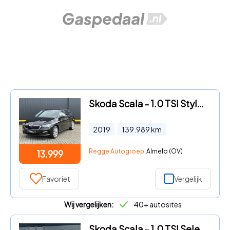
Skoda Scala - 1.0 TSI Style AUTOMAAT | CARPLAY | PDC | CLIMA
2019
139.989
km
Regge Autogroep
Almelo (OV)
13.999
Favoriet
Vergelijk
Wij vergelijken:
40+ autosites
Skoda Scala - 1.0 TSI Selection / Automaat / Trekhaak / Fabrieksgarantie t