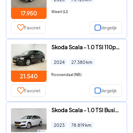
Weert (LI)
17.950
Favoriet
Vergelijk
Skoda Scala - 1.0 TSI 110pk DSG Ambition | Carplay/Android | Lane/Frontass
2024
27.380
km
Roosendaal (NB)
21.540
Favoriet
Vergelijk
Skoda Scala - 1.0 TSI Business Edition Automaat | Stoelverwarming | Naviga
2023
78.819
km