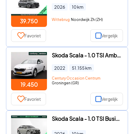
2026
10
km
Wittebrug
Noordwijk Zh (ZH)
39.750
Favoriet
Vergelijk
Skoda Scala - 1.0 TSI Ambition Automaat | PDC Achter | Led | Carplay | Cli
2022
51.155
km
Century Occasion Centrum
Groningen (GR)
19.450
Favoriet
Vergelijk
Skoda Scala - 1.0 TSI Business Edition / Image Pakket / Travel Assist
2026
10
km