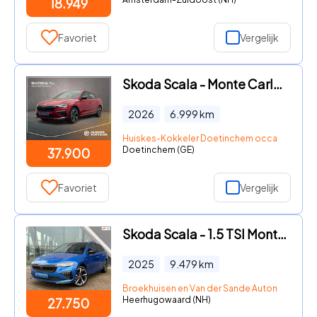
18.949
Favoriet
Vergelijk
Skoda Scala - Monte Carlo 1.0 TSI 115pk DSG Automaat Trekhaak, Panoramadak
2026
6.999
km
Huiskes-Kokkeler Doetinchem occasion
Doetinchem (GE)
37.900
Favoriet
Vergelijk
Skoda Scala - 1.5 TSI Monte Carlo 150pk Automaat / Panoramadak / Camera /
2025
9.479
km
Broekhuisen en Van der Sande Automotive B.V
Heerhugowaard (NH)
27.750