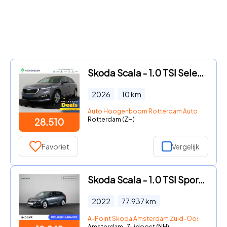
Skoda Scala - 1.0 TSI Selection
2026
10
km
Auto Hoogenboom Rotterdam Autostrada
Rotterdam (ZH)
28.510
Favoriet
Vergelijk
Skoda Scala - 1.0 TSI Sport Business 110 pk Automaat (DSG) | Navigatie | P
2022
77.937
km
A-Point Skoda Amsterdam Zuid-Oost
Amsterdam-Zuidoost (NH)