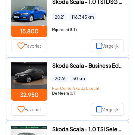
Skoda Scala - 1.0 TSI DSG Clever Automaat // ACC // Camera // CarPlay // S
2021
118.345
km
Mijdrecht (UT)
15.800
Favoriet
Vergelijk
Skoda Scala - Business Edition 1.0 TSI 85 kW / 115 PK | 17" | Stoelverwarm
2026
50
km
Pon Center Skoda Utrecht
De Meern (UT)
32.950
Favoriet
Vergelijk
Skoda Scala - 1.0 TSI Selection