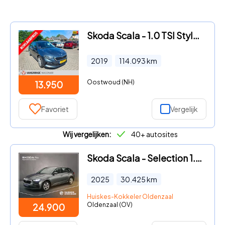
Skoda Scala - 1.0 TSI Style dsg automaat carplay trekh
2019
114.093
km
Oostwoud (NH)
13.950
Favoriet
Vergelijk
Wij vergelijken:
40+ autosites
Skoda Scala - Selection 1.0 TSI 115pk DSG Automaat Cruise control, Parkeer
2025
30.425
km
Huiskes-Kokkeler Oldenzaal
Oldenzaal (OV)
24.900