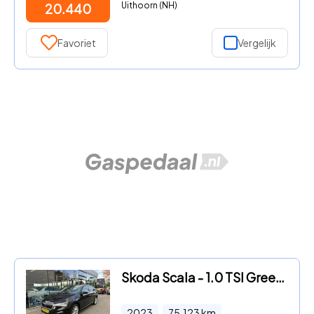
Uithoorn (NH)
20.440
Favoriet
Vergelijk
Skoda Scala - 1.0 TSI Greentech 110pk CLEVER Business CAMERA, DIGIDASH, NA
2023
75.123
km