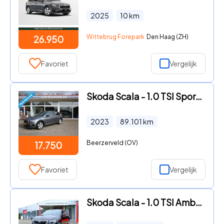
2025
10
km
Wittebrug Forepark
Den Haag (ZH)
26.950
Favoriet
Vergelijk
Skoda Scala - 1.0 TSI Sport Business, Lichtm, PDC, Carplay
2023
89.101
km
Beerzerveld (OV)
17.750
Favoriet
Vergelijk
Skoda Scala - 1.0 TSI Ambition CarPlay|Clima|LMV|LED