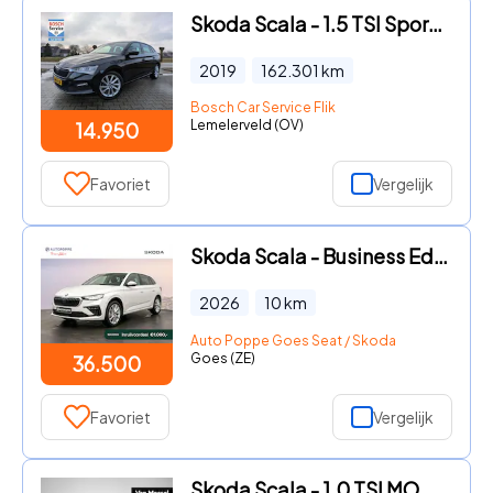
Skoda Scala - 1.5 TSI Sport Business I 1ste eigenaar I DSG I Virtual cockp
2019
162.301
km
Bosch Car Service Flik
Lemelerveld (OV)
14.950
Favoriet
Vergelijk
Skoda Scala - Business Edition 1.0 TSI 85 kW / 115 PK Hatchback
2026
10
km
Auto Poppe Goes Seat / Skoda
Goes (ZE)
36.500
Favoriet
Vergelijk
Skoda Scala - 1.0 TSI MONTE CARLO 110 PK | Automaat | Stoelverwarming | Ad