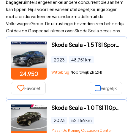
bagageruimte is er geen enkel andere concurrent die aan hem
kan tippen. Hij is voorzien van een stel degelijke, ingetogen
motoren die we kennen van andere modellen uit de
Volkswagen Group. De uitrusting is bovendien zeer behoorlijk.
Ontdek op Gaspedaal.nl meer over Skoda Scala occasions.
Skoda Scala - 1.5 TSI Sport Business / Panoramadak / Virtual Cockpit / Nav
2023
48.751
km
Wittebrug
Noordwijk Zh (ZH)
24.950
Favoriet
Vergelijk
Skoda Scala - 1.0 TSI 110pk DSG Ambition · Apple/Android Car Play · P-Sens
2023
82.166
km
Maas-De Koning Occasion Center