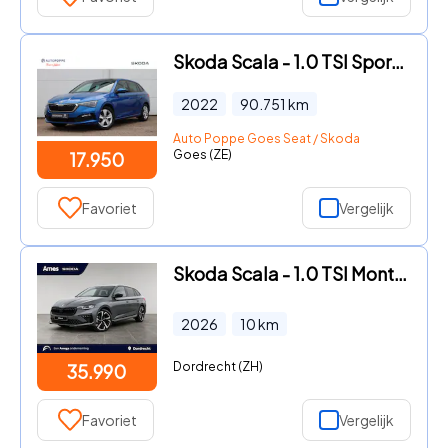
Skoda Scala - 1.0 TSI Sport Business
2022
90.751
km
Auto Poppe Goes Seat / Skoda
Goes (ZE)
17.950
Favoriet
Vergelijk
Skoda Scala - 1.0 TSI Monte Carlo | Panoramadak | Stoelverwarming | Achter
2026
10
km
Dordrecht (ZH)
35.990
Favoriet
Vergelijk