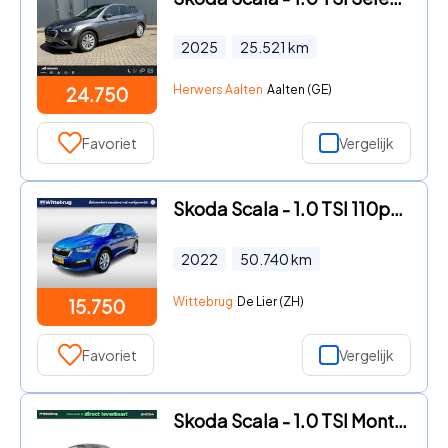
2025
25.521
km
Herwers Aalten
Aalten (GE)
24.750
Favoriet
Vergelijk
Skoda Scala - 1.0 TSI 110pk Ambition / Virtual Cockpit / Navigatie / Parke
2022
50.740
km
Wittebrug
De Lier (ZH)
15.750
Favoriet
Vergelijk
Skoda Scala - 1.0 TSI Monte Carlo € 1500, 00 inruilpremie