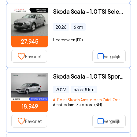
Skoda Scala - 1.0 TSI Selection | Trekhaak | Cruise control | Parkeersenso
2026
6
km
Heerenveen (FR)
27.945
Favoriet
Vergelijk
Skoda Scala - 1.0 TSI Sport Business 110 pk | Navigatie via App | Parkeers
2023
53.518
km
A-Point Skoda Amsterdam Zuid-Oost
Amsterdam-Zuidoost (NH)
18.949
Favoriet
Vergelijk