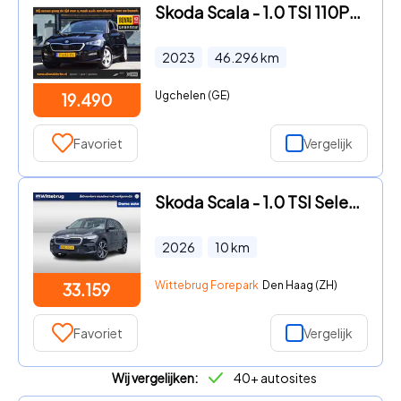
Skoda Scala - 1.0 TSI 110PK Sport Business | Org. NL | BOVAG Garantie | 16
2023
46.296
km
Ugchelen (GE)
19.490
Favoriet
Vergelijk
Skoda Scala - 1.0 TSI Selection / Image Pakket / Charging
2026
10
km
Wittebrug Forepark
Den Haag (ZH)
33.159
Favoriet
Vergelijk
Wij vergelijken:
40+ autosites