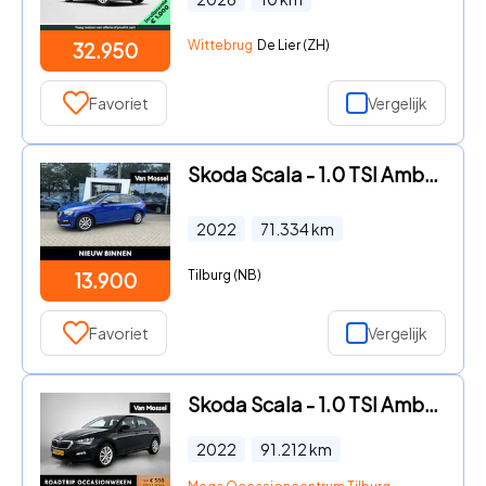
Wittebrug
De Lier (ZH)
32.950
Favoriet
Vergelijk
Skoda Scala - 1.0 TSI Ambition | WORDT VERWACHT | APPLE CARPLAY - ANDROID
2022
71.334
km
Tilburg (NB)
13.900
Favoriet
Vergelijk
Skoda Scala - 1.0 TSI Ambition | APPLE CARPLAY | PARKEENSENSOREN | AIRCO |
2022
91.212
km