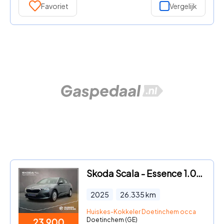
Favoriet
Vergelijk
Skoda Scala - Essence 1.0 TSI 95pk Cruise control, Airco, Parkeersensor ac
2025
26.335
km
Huiskes-Kokkeler Doetinchem occasion
Doetinchem (GE)
23.900