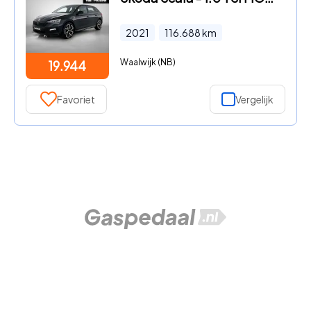
2021
116.688
km
Waalwijk (NB)
19.944
Favoriet
Vergelijk