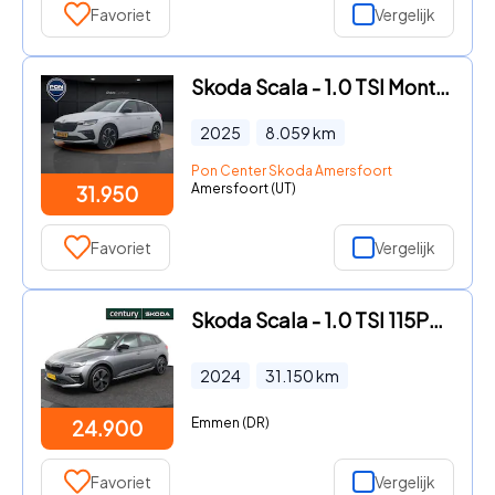
Favoriet
Vergelijk
Skoda Scala - 1.0 TSI Monte Carlo | Pano dak | Trekhaak | Camera | Carplay
2025
8.059
km
Pon Center Skoda Amersfoort
Amersfoort (UT)
31.950
Favoriet
Vergelijk
Skoda Scala - 1.0 TSI 115Pk Automaat Monte Carlo / Clima / Camera / Elek.k
2024
31.150
km
Emmen (DR)
24.900
Favoriet
Vergelijk