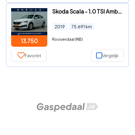
Skoda Scala - 1.0 TSI Ambition | Trekhaak | Full-LED | Android/Carplay 54
2019
75.691
km
Roosendaal (NB)
13.750
Favoriet
Vergelijk