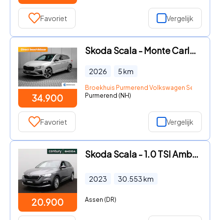
Favoriet
Vergelijk
Skoda Scala - Monte Carlo | Achteruitrijcamera | Chromen raamlijsten | Cru
2026
5
km
Broekhuis Purmerend Volkswagen Seat Skod
Purmerend (NH)
34.900
Favoriet
Vergelijk
Skoda Scala - 1.0 TSI Ambition Automaat | ACC | PDC | Carplay | Navi | Led
2023
30.553
km
Assen (DR)
20.900