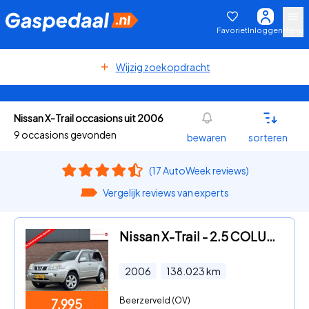
Favoriet
Inloggen
Menu
Wijzig zoekopdracht
Nissan X-Trail occasions uit 2006
9 occasions gevonden
bewaren
sorteren
(17 AutoWeek reviews)
Vergelijk reviews van experts
Nissan X-Trail - 2.5 COLUMBIA STYLE | NL-AUTO! | TREKHAAK
2006
138.023
km
Beerzerveld (OV)
7.995