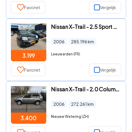
Favoriet
Vergelijk
Nissan X-Trail - 2.5 Sport Outdoor
2006
285.196
km
Leeuwarden (FR)
3.199
Favoriet
Vergelijk
Nissan X-Trail - 2.0 Columbia Style 4x4
2006
272.261
km
Nieuwe Wetering (ZH)
3.400