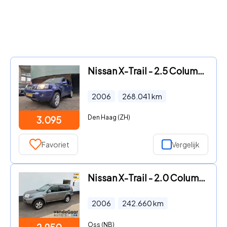
Nissan X-Trail - 2.5 Columbia Style Automaat Pano Airco
2006
268.041
km
Den Haag (ZH)
3.095
Favoriet
Vergelijk
Nissan X-Trail - 2.0 Columbia 2wd, '06, airco, trekhaak, parkeer-sensoren, le
2006
242.660
km
Oss (NB)