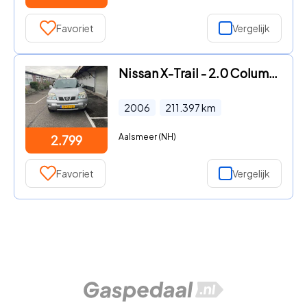
Favoriet
Vergelijk
Nissan X-Trail - 2.0 Columbia 2wd DEALER OH NAP ZIE FOTO NIEUW APK
2006
211.397
km
Aalsmeer (NH)
2.799
Favoriet
Vergelijk