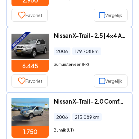
2.950
Favoriet
Vergelijk
Nissan X-Trail - 2.5 | 4x4 AWD | TREKHAAK | NAVI | LEDER
2006
179.708
km
Surhuisterveen (FR)
6.445
Favoriet
Vergelijk
Nissan X-Trail - 2.0 Comfort 2wd Airco
2006
215.089
km
Bunnik (UT)
1.750