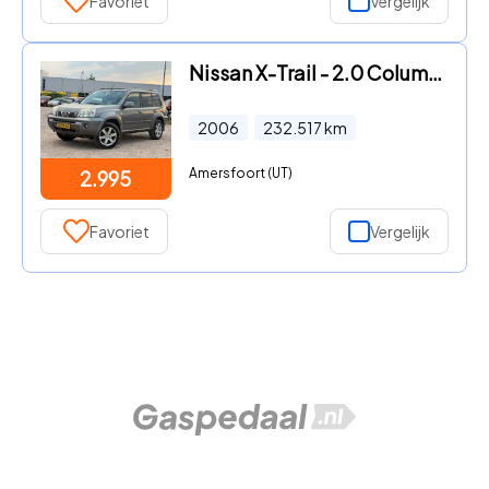
Favoriet
Vergelijk
Nissan X-Trail - 2.0 Columbia Style 2wd/ PANO/ TREKHAAK
2006
232.517
km
Amersfoort (UT)
2.995
Favoriet
Vergelijk